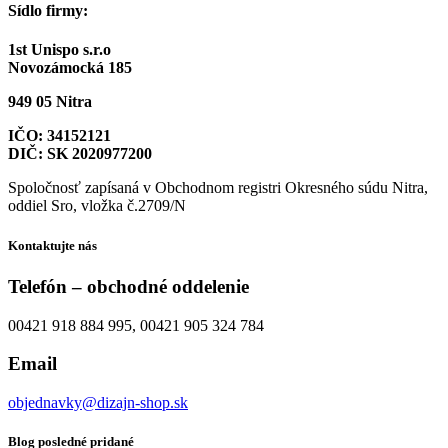
Sídlo firmy:
1st Unispo s.r.o
Novozámocká 185
949 05 Nitra
IČO: 34152121
DIČ: SK 2020977200
Spoločnosť zapísaná v Obchodnom registri Okresného súdu Nitra,
oddiel Sro, vložka č.2709/N
Kontaktujte nás
Telefón – obchodné oddelenie
00421 918 884 995, 00421 905 324 784
Email
objednavky@dizajn-shop.sk
Blog posledné pridané