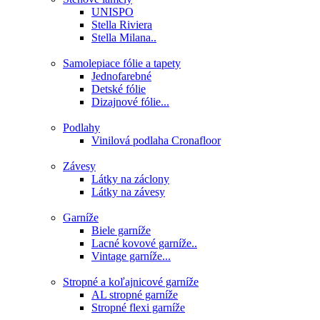
UNISPO
Stella Riviera
Stella Milana..
Samolepiace fólie a tapety
Jednofarebné
Detské fólie
Dizajnové fólie...
Podlahy
Vinilová podlaha Cronafloor
Závesy
Látky na záclony
Látky na závesy
Garníže
Biele garníže
Lacné kovové garníže..
Vintage garníže...
Stropné a koľajnicové garníže
AL stropné garníže
Stropné flexi garníže