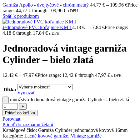
Garniža Apollo - dvojtyčové - chróm matný
44,77
€
–
109,96
€
Price
range: 44,77 € through 109,96 €
s DPH
Späť k produktom
Jednoradové PVC koľajnice KM I
4,18
€
–
17,84
€
Price range:
4,18 € through 17,84 €
s DPH
Jednoradová vintage garniža
Cylinder – bielo zlatá
12,42
€
–
47,97
€
Price range: 12,42 € through 47,97 €
s DPH
Dĺžka
Vymazať
množstvo Jednoradová vintage garniža Cylinder - bielo zlatá
Pridať do košíka
Porovnať
Pridať do zoznamu želaní
Katalógové číslo:
Garniža Cylinder jednoradová kovová 16mm
Kategórie:
Lacné kovové garniže
,
Vintage garniže