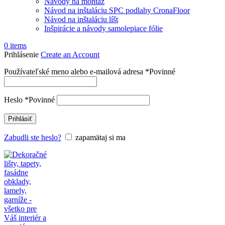
Návody na montáž
Návod na inštaláciu SPC podlahy CronaFloor
Návod na inštaláciu líšt
Inšpirácie a návody samolepiace fólie
0
items
Prihlásenie
Create an Account
Používateľské meno alebo e-mailová adresa
*
Povinné
Heslo
*
Povinné
Prihlásiť
Zabudli ste heslo?
zapamätaj si ma