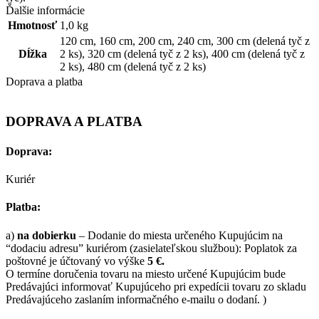
Ďalšie informácie
Hmotnosť
1,0 kg
120 cm
,
160 cm
,
200 cm
,
240 cm
,
300 cm (delená tyč z
Dĺžka
2 ks)
,
320 cm (delená tyč z 2 ks)
,
400 cm (delená tyč z
2 ks)
,
480 cm (delená tyč z 2 ks)
Doprava a platba
DOPRAVA A PLATBA
Doprava:
Kuriér
Platba:
a)
na dobierku
– Dodanie do miesta určeného Kupujúcim na
“dodaciu adresu” kuriérom (zasielateľskou službou): Poplatok za
poštovné je účtovaný vo výške
5 €.
O termíne doručenia tovaru na miesto určené Kupujúcim bude
Predávajúci informovať Kupujúceho pri expedícii tovaru zo skladu
Predávajúceho zaslaním informačného e-mailu o dodaní. )