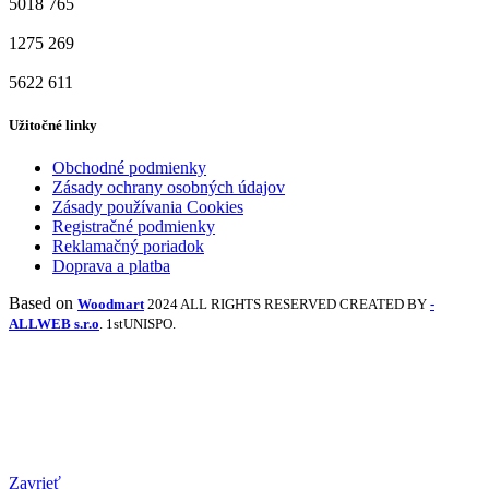
5018
765
1275
269
5622
611
Užitočné linky
Obchodné podmienky
Zásady ochrany osobných údajov
Zásady používania Cookies
Registračné podmienky
Reklamačný poriadok
Doprava a platba
Based on
Woodmart
2024 ALL RIGHTS RESERVED CREATED BY
-
ALLWEB s.r.o
. 1stUNISPO.
Zavrieť