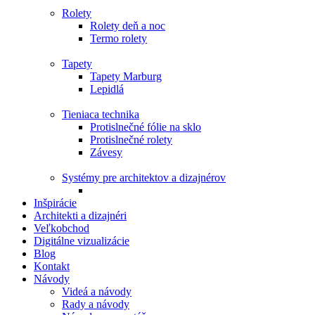
Rolety
Rolety deň a noc
Termo rolety
Tapety
Tapety Marburg
Lepidlá
Tieniaca technika
Protislnečné fólie na sklo
Protislnečné rolety
Závesy
Systémy pre architektov a dizajnérov
Inšpirácie
Architekti a dizajnéri
Veľkobchod
Digitálne vizualizácie
Blog
Kontakt
Návody
Videá a návody
Rady a návody