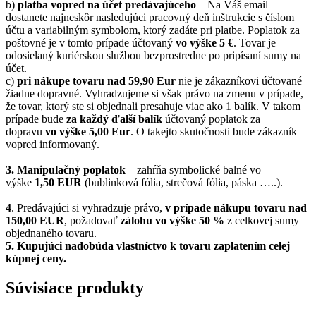
b)
platba vopred na účet predávajúceho
– Na Váš email
dostanete najneskôr nasledujúci pracovný deň inštrukcie s číslom
účtu a variabilným symbolom, ktorý zadáte pri platbe. Poplatok za
poštovné je v tomto prípade účtovaný
vo výške 5 €
. Tovar je
odosielaný kuriérskou službou bezprostredne po pripísaní sumy na
účet.
c)
pri nákupe tovaru nad 59,90 Eur
nie je zákazníkovi účtované
žiadne dopravné. Vyhradzujeme si však právo na zmenu v prípade,
že tovar, ktorý ste si objednali presahuje viac ako 1 balík. V takom
prípade bude
za každý ďalší balík
účtovaný poplatok za
dopravu
vo výške 5,00 Eur
. O takejto skutočnosti bude zákazník
vopred informovaný.
3. Manipulačný poplatok
– zahŕňa symbolické balné vo
výške
1,50 EUR
(bublinková fólia, strečová fólia, páska …..).
4
. Predávajúci si vyhradzuje právo,
v prípade nákupu tovaru nad
150,00 EUR
, požadovať
zálohu vo výške 50 %
z celkovej sumy
objednaného tovaru.
5.
Kupujúci nadobúda vlastníctvo k tovaru zaplatením celej
kúpnej ceny.
Súvisiace produkty