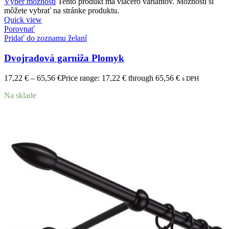
Výber možností
Tento produkt má viacero variantov. Možnosti si
môžete vybrať na stránke produktu.
Quick view
Porovnať
Pridať do zoznamu želaní
Dvojradová garniža Plomyk
17,22
€
–
65,56
€
Price range: 17,22 € through 65,56 €
s DPH
Na sklade