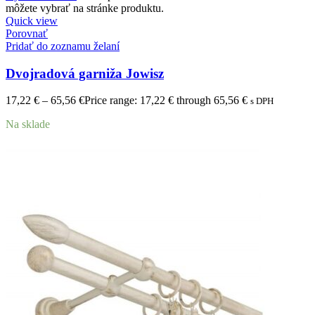
môžete vybrať na stránke produktu.
Quick view
Porovnať
Pridať do zoznamu želaní
Dvojradová garniža Jowisz
17,22
€
–
65,56
€
Price range: 17,22 € through 65,56 €
s DPH
Na sklade