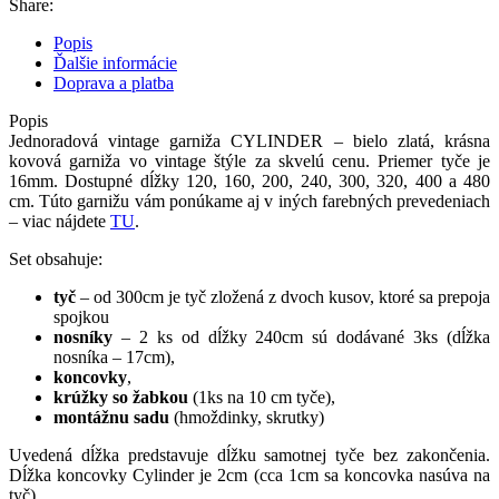
Share:
Popis
Ďalšie informácie
Doprava a platba
Popis
Jednoradová vintage garniža CYLINDER – bielo zlatá, krásna
kovová garniža vo vintage štýle za skvelú cenu.
Priemer
tyče je
16mm
.
Dostupné dĺžky
120
,
160
,
200
,
240
,
300, 320, 400 a 480
cm
. Túto garnižu vám ponúkame aj v iných farebných prevedeniach
– viac nájdete
TU
.
Set
obsahuje
:
tyč
–
od
300cm
je
tyč
zložená
z dvoch
kusov
,
ktoré
sa
prepoja
spojkou
nosníky
–
2
ks od
dĺžky
240cm
sú dodávané
3ks
(
dĺžka
nosníka
–
17cm
)
,
koncovky
,
krúžky
so
žabkou
(
1ks
na
10
cm
tyče
)
,
montážnu
sadu
(
hmoždinky
,
skrutky
)
Uvedená
dĺžka
predstavuje
dĺžku
samotnej
tyče bez
zakončenia
.
Dĺžka
koncovky
Cylinder
je
2cm
(
cca
1cm
sa
koncovka
nasúva
na
tyč
)
.