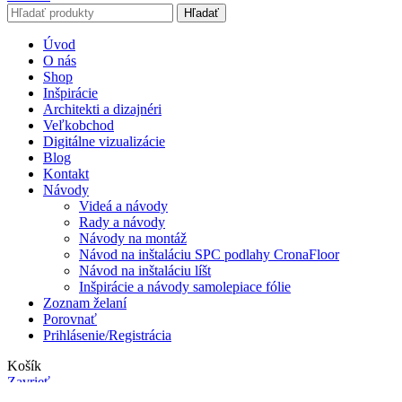
Hľadať
Úvod
O nás
Shop
Inšpirácie
Architekti a dizajnéri
Veľkobchod
Digitálne vizualizácie
Blog
Kontakt
Návody
Videá a návody
Rady a návody
Návody na montáž
Návod na inštaláciu SPC podlahy CronaFloor
Návod na inštaláciu líšt
Inšpirácie a návody samolepiace fólie
Zoznam želaní
Porovnať
Prihlásenie/Registrácia
Košík
Zavrieť
Facebook
Instagram