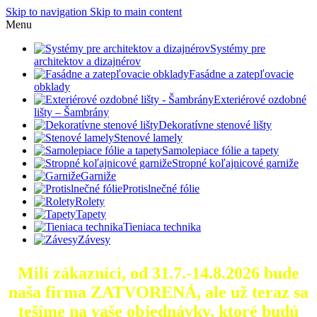
Skip to navigation
Skip to main content
Menu
Systémy pre
architektov a dizajnérov
Fasádne a zatepľovacie
obklady
Exteriérové ozdobné
lišty – Šambrány
Dekoratívne stenové lišty
Stenové lamely
Samolepiace fólie a tapety
Stropné koľajnicové garniže
Garniže
Protislnečné fólie
Rolety
Tapety
Tieniaca technika
Závesy
Milí zákazníci, od 31.7.-14.8.2026 bude
naša firma ZATVORENÁ, ale už teraz sa
tešíme na vaše objednávky, ktoré
budú