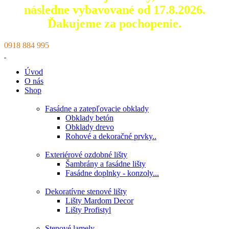
následne vybavované od 17.8.2026.
Ďakujeme za pochopenie.
0918 884 995
Úvod
O nás
Shop
Fasádne a zatepľovacie obklady
Obklady betón
Obklady drevo
Rohové a dekoračné prvky..
Exteriérové ozdobné lišty
Šambrány a fasádne lišty
Fasádne doplnky - konzoly...
Dekoratívne stenové lišty
Lišty Mardom Decor
Lišty Profistyl
Stenové lamely