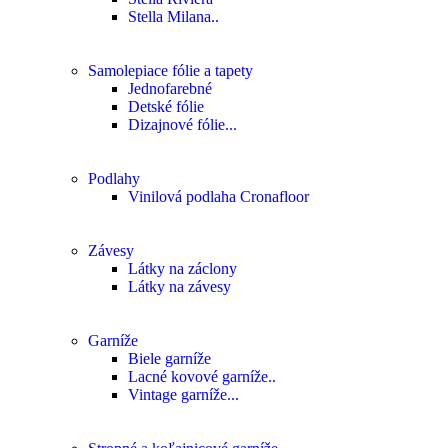
Stella Milana..
Samolepiace fólie a tapety
Jednofarebné
Detské fólie
Dizajnové fólie...
Podlahy
Vinilová podlaha Cronafloor
Závesy
Látky na záclony
Látky na závesy
Garníže
Biele garníže
Lacné kovové garníže..
Vintage garníže...