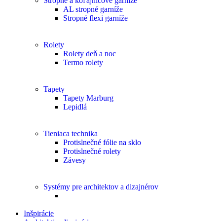
Stropné a koľajnicové garníže
AL stropné garníže
Stropné flexi garníže
Rolety
Rolety deň a noc
Termo rolety
Tapety
Tapety Marburg
Lepidlá
Tieniaca technika
Protislnečné fólie na sklo
Protislnečné rolety
Závesy
Systémy pre architektov a dizajnérov
Inšpirácie