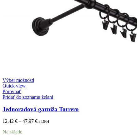
Výber možností
Quick view
Porovnať
Pridať do zoznamu želaní
Jednoradová garniža Torrero
12,42
€
–
47,97
€
s DPH
Na sklade