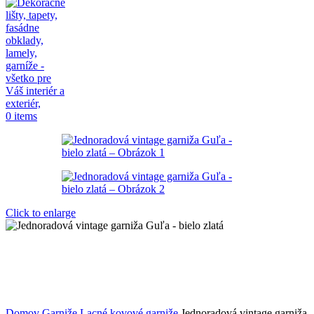
0
items
Click to enlarge
Domov
Garniže
Lacné kovové garniže
Jednoradová vintage garniža