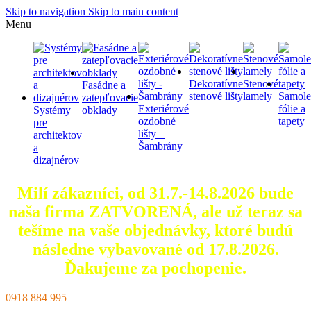
Skip to navigation
Skip to main content
Menu
Dekoratívne
Stenové
Fasádne a
stenové lišty
lamely
Samole
zatepľovacie
Exteriérové
fólie a
Systémy
obklady
ozdobné
tapety
pre
lišty –
architektov
Šambrány
a
dizajnérov
Milí zákazníci, od 31.7.-14.8.2026 bude
naša firma ZATVORENÁ, ale už teraz sa
tešíme na vaše objednávky, ktoré
budú
následne vybavované od 17.8.2026.
Ďakujeme za pochopenie.
0918 884 995