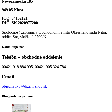
Novozámocká 185
949 05 Nitra
IČO: 34152121
DIČ: SK 2020977200
Spoločnosť zapísaná v Obchodnom registri Okresného súdu Nitra,
oddiel Sro, vložka č.2709/N
Kontaktujte nás
Telefón – obchodné oddelenie
00421 918 884 995, 00421 905 324 784
Email
objednavky@dizajn-shop.sk
Blog posledné pridané