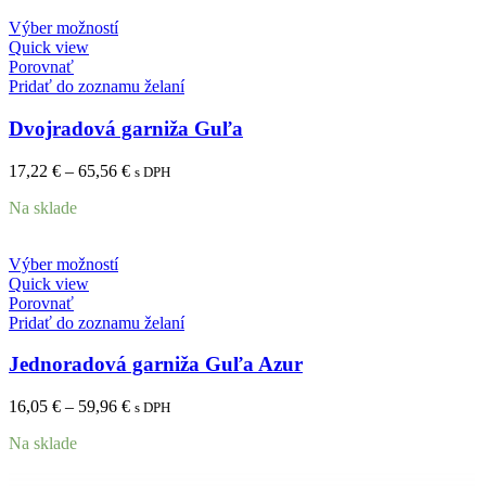
Výber možností
Quick view
Porovnať
Pridať do zoznamu želaní
Dvojradová garniža Guľa
17,22
€
–
65,56
€
s DPH
Na sklade
Výber možností
Quick view
Porovnať
Pridať do zoznamu želaní
Jednoradová garniža Guľa Azur
16,05
€
–
59,96
€
s DPH
Na sklade