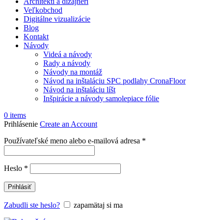
Architekti a dizajnéri
Veľkobchod
Digitálne vizualizácie
Blog
Kontakt
Návody
Videá a návody
Rady a návody
Návody na montáž
Návod na inštaláciu SPC podlahy CronaFloor
Návod na inštaláciu líšt
Inšpirácie a návody samolepiace fólie
0
items
Prihlásenie
Create an Account
Používateľské meno alebo e-mailová adresa
*
Heslo
*
Prihlásiť
Zabudli ste heslo?
zapamätaj si ma