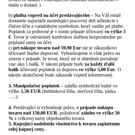
mailu o dodaní. )
b)
platba vopred na účet predávajúceho
– Na Váš email
dostanete najneskôr nasledujúci pracovný deň inštrukcie s
číslom účtu a variabilným symbolom, ktorý zadáte pri platbe.
Poplatok za poštovné je v tomto prípade účtovaný
vo výške 5
€
. Tovar je odosielaný kuriérskou službou bezprostredne po
pripísaní sumy na účet.
c)
pri nákupe tovaru nad 59,90 Eur
nie je zákazníkovi
účtované žiadne dopravné. Vyhradzujeme si však právo na
zmenu v prípade, že tovar, ktorý ste si objednali presahuje
viac ako 1 balík. V takom prípade bude
za každý ďalší
balík
účtovaný poplatok za dopravu
vo výške 5,00 Eur
. O
takejto skutočnosti bude zákazník vopred informovaný.
3. Manipulačný poplatok
– zahŕňa symbolické balné vo
výške
1,50 EUR
(bublinková fólia, strečová fólia, páska
…..).
4
. Predávajúci si vyhradzuje právo,
v prípade nákupu
tovaru nad 150,00 EUR
, požadovať
zálohu vo výške 50
%
z celkovej sumy objednaného tovaru.
5.
Kupujúci nadobúda vlastníctvo k tovaru zaplatením
celej kúpnej ceny.