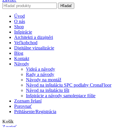
Hľadať
Úvod
O nás
Shop
Inšpirácie
Architekti a dizajnéri
Veľkobchod
Digitálne vizualizácie
Blog
Kontakt
Návody
Videá a návody
Rady a návody
Návody na montáž
Návod na inštaláciu SPC podlahy CronaFloor
Návod na inštaláciu líšt
Inšpirácie a návody samolepiace fólie
Zoznam želaní
Porovnať
Prihlásenie/Registrácia
Košík
Zavrieť