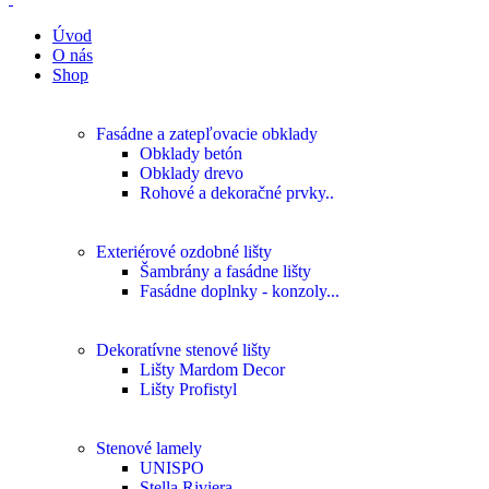
Úvod
O nás
Shop
Fasádne a zatepľovacie obklady
Obklady betón
Obklady drevo
Rohové a dekoračné prvky..
Exteriérové ozdobné lišty
Šambrány a fasádne lišty
Fasádne doplnky - konzoly...
Dekoratívne stenové lišty
Lišty Mardom Decor
Lišty Profistyl
Stenové lamely
UNISPO
Stella Riviera