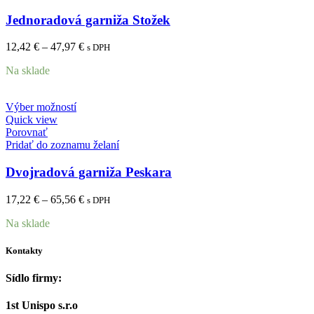
Jednoradová garniža Stožek
12,42
€
–
47,97
€
s DPH
Na sklade
Výber možností
Quick view
Porovnať
Pridať do zoznamu želaní
Dvojradová garniža Peskara
17,22
€
–
65,56
€
s DPH
Na sklade
Kontakty
Sídlo firmy:
1st Unispo s.r.o