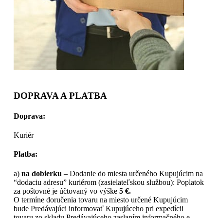
DOPRAVA A PLATBA
Doprava:
Kuriér
Platba:
a)
na dobierku
– Dodanie do miesta určeného Kupujúcim na
“dodaciu adresu” kuriérom (zasielateľskou službou): Poplatok
za poštovné je účtovaný vo výške
5 €.
O termíne doručenia tovaru na miesto určené Kupujúcim
bude Predávajúci informovať Kupujúceho pri expedícii
tovaru zo skladu Predávajúceho zaslaním informačného e-