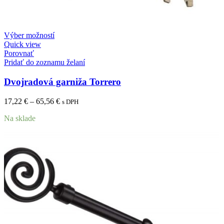
Výber možností
Quick view
Porovnať
Pridať do zoznamu želaní
Dvojradová garniža Torrero
17,22
€
–
65,56
€
s DPH
Na sklade