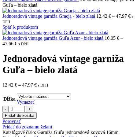
Guľa – bielo zlatá
Jednoradová vintage garniža Gracja - bielo zlatá
12,42
€
–
47,97
€
s
DPH
Späť k produktom
Jednoradová vintage garniža Guľa Azur - bielo zlatá
16,05
€
–
47,66
€
s DPH
Jednoradová vintage garniža
Guľa – bielo zlatá
12,42
€
–
47,97
€
s DPH
Dĺžka
Vymazať
Pridať do košíka
Porovnať
Pridať do zoznamu želaní
Katalógové číslo:
Garniža Guľa jednoradová kovová 16mm