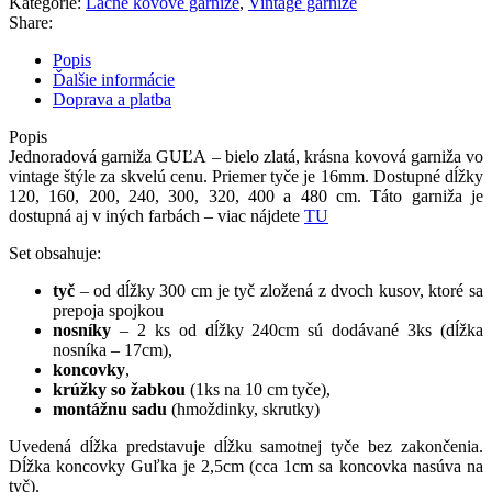
Kategórie:
Lacné kovové garniže
,
Vintage garniže
Share:
Popis
Ďalšie informácie
Doprava a platba
Popis
Jednoradová garniža GUĽA – bielo zlatá, krásna kovová garniža vo
vintage štýle za skvelú cenu
.
Priemer
tyče je
16mm
.
Dostupné dĺžky
120
,
160
,
200
,
240
,
300,
320, 400 a 480 cm
. Táto garniža je
dostupná aj v iných farbách – viac nájdete
TU
Set
obsahuje
:
tyč
–
od
dĺžky
300
cm
je
tyč
zložená
z dvoch
kusov
,
ktoré
sa
prepoja
spojkou
nosníky
–
2
ks od
dĺžky
240cm
sú dodávané
3ks
(
dĺžka
nosníka
–
17cm
)
,
koncovky
,
krúžky
so
žabkou
(
1ks
na
10
cm
tyče
)
,
montážnu
sadu
(
hmoždinky
,
skrutky
)
Uvedená
dĺžka
predstavuje
dĺžku
samotnej
tyče bez
zakončenia
.
Dĺžka
koncovky
Guľka
je
2,5cm
(
cca
1cm
sa
koncovka
nasúva
na
tyč
)
.