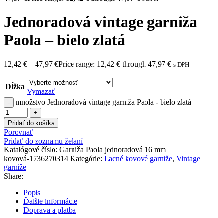
Jednoradová vintage garniža
Paola – bielo zlatá
12,42
€
–
47,97
€
Price range: 12,42 € through 47,97 €
s DPH
Dĺžka
Vymazať
množstvo Jednoradová vintage garniža Paola - bielo zlatá
Pridať do košíka
Porovnať
Pridať do zoznamu želaní
Katalógové číslo:
Garniža Paola jednoradová 16 mm
kovová-1736270314
Kategórie:
Lacné kovové garniže
,
Vintage
garniže
Share:
Popis
Ďalšie informácie
Doprava a platba