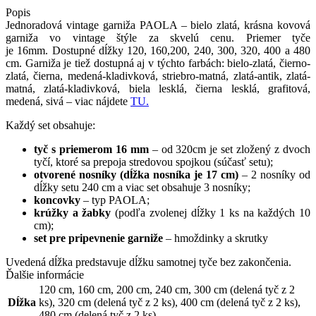
Popis
Jednoradová vintage garniža PAOLA – bielo zlatá, krásna kovová
garniža vo vintage štýle za skvelú cenu. Priemer tyče
je 16mm. Dostupné dĺžky 120, 160,200, 240, 300, 320, 400 a 480
cm. Garniža je tiež dostupná aj v týchto farbách:
bielo-zlatá, čierno-
zlatá, čierna, medená-kladivková, striebro-matná, zlatá-antik, zlatá-
matná, zlatá-kladivková
, biela lesklá, čierna lesklá, grafitová,
medená, sivá – viac nájdete
TU.
Každý
set obsahuje
:
tyč
s
priemerom
16
mm
–
od 320
cm
je set
zložený
z dvoch
tyčí, ktoré
sa
prepoja
stredovou
spojkou
(
súčasť
setu
)
;
otvorené
nosníky
(
dĺžka
nosníka
je 17
cm
)
–
2
nosníky
od
dĺžky
setu
240
cm
a viac
set obsahuje
3
nosníky
;
koncovky
– typ PAOLA;
krúžky
a
žabky
(
podľa
zvolenej
dĺžky
1
ks
na
každých
10
cm
)
;
set
pre
pripevnenie
garniže
–
hmoždinky
a
skrutky
Uvedená
dĺžka
predstavuje
dĺžku
samotnej
tyče bez
zakončenia
.
Ďalšie informácie
120 cm
,
160 cm
,
200 cm
,
240 cm
,
300 cm (delená tyč z 2
Dĺžka
ks)
,
320 cm (delená tyč z 2 ks)
,
400 cm (delená tyč z 2 ks)
,
480 cm (delená tyč z 2 ks)