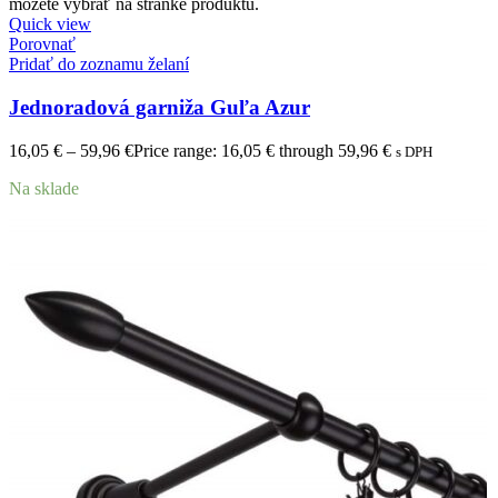
môžete vybrať na stránke produktu.
Quick view
Porovnať
Pridať do zoznamu želaní
Jednoradová garniža Guľa Azur
16,05
€
–
59,96
€
Price range: 16,05 € through 59,96 €
s DPH
Na sklade