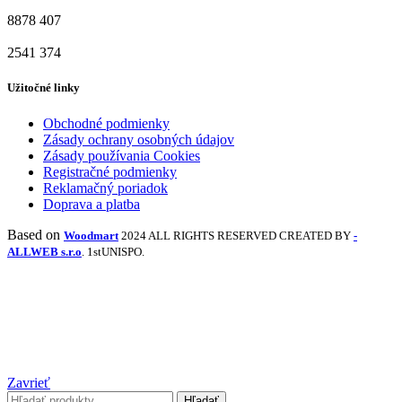
8878
407
2541
374
Užitočné linky
Obchodné podmienky
Zásady ochrany osobných údajov
Zásady používania Cookies
Registračné podmienky
Reklamačný poriadok
Doprava a platba
Based on
Woodmart
2024 ALL RIGHTS RESERVED CREATED BY
-
ALLWEB s.r.o
. 1stUNISPO.
Zavrieť
Hľadať