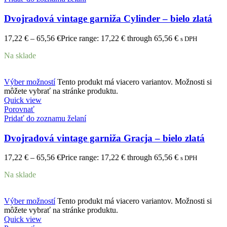
Dvojradová vintage garniža Cylinder – bielo zlatá
17,22
€
–
65,56
€
Price range: 17,22 € through 65,56 €
s DPH
Na sklade
Výber možností
Tento produkt má viacero variantov. Možnosti si
môžete vybrať na stránke produktu.
Quick view
Porovnať
Pridať do zoznamu želaní
Dvojradová vintage garniža Gracja – bielo zlatá
17,22
€
–
65,56
€
Price range: 17,22 € through 65,56 €
s DPH
Na sklade
Výber možností
Tento produkt má viacero variantov. Možnosti si
môžete vybrať na stránke produktu.
Quick view