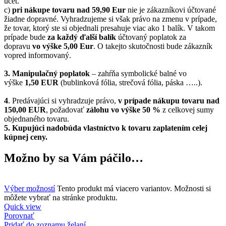
účet.
c)
pri nákupe tovaru nad 59,90 Eur
nie je zákazníkovi účtované
žiadne dopravné. Vyhradzujeme si však právo na zmenu v prípade,
že tovar, ktorý ste si objednali presahuje viac ako 1 balík. V takom
prípade bude
za každý ďalší balík
účtovaný poplatok za
dopravu
vo výške 5,00 Eur
. O takejto skutočnosti bude zákazník
vopred informovaný.
3. Manipulačný poplatok
– zahŕňa symbolické balné vo
výške
1,50 EUR
(bublinková fólia, strečová fólia, páska …..).
4
. Predávajúci si vyhradzuje právo,
v prípade nákupu tovaru nad
150,00 EUR
, požadovať
zálohu vo výške 50 %
z celkovej sumy
objednaného tovaru.
5.
Kupujúci nadobúda vlastníctvo k tovaru zaplatením celej
kúpnej ceny.
Možno by sa Vám páčilo…
Výber možností
Tento produkt má viacero variantov. Možnosti si
môžete vybrať na stránke produktu.
Quick view
Porovnať
Pridať do zoznamu želaní