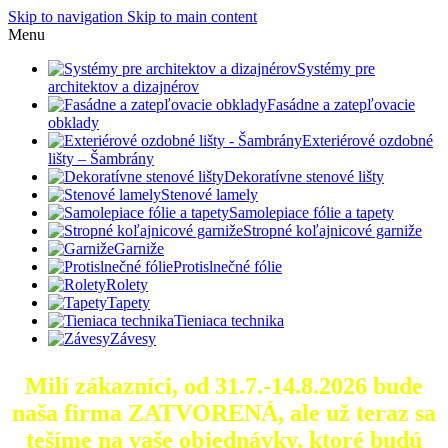
Skip to navigation
Skip to main content
Menu
Systémy pre
architektov a dizajnérov
Fasádne a zatepľovacie
obklady
Exteriérové ozdobné
lišty – Šambrány
Dekoratívne stenové lišty
Stenové lamely
Samolepiace fólie a tapety
Stropné koľajnicové garniže
Garniže
Protislnečné fólie
Rolety
Tapety
Tieniaca technika
Závesy
Milí zákazníci, od 31.7.-14.8.2026 bude
naša firma ZATVORENÁ, ale už teraz sa
tešíme na vaše objednávky, ktoré
budú