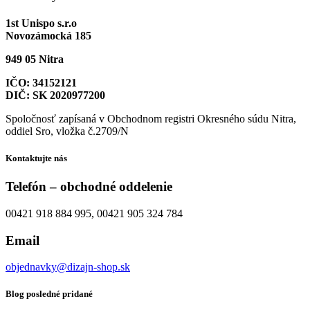
1st Unispo s.r.o
Novozámocká 185
949 05 Nitra
IČO: 34152121
DIČ: SK 2020977200
Spoločnosť zapísaná v Obchodnom registri Okresného súdu Nitra,
oddiel Sro, vložka č.2709/N
Kontaktujte nás
Telefón – obchodné oddelenie
00421 918 884 995, 00421 905 324 784
Email
objednavky@dizajn-shop.sk
Blog posledné pridané