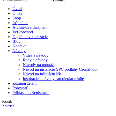
Úvod
O nás
Shop
Inšpirácie
Architekti a dizajnéri
Veľkobchod
Digitálne vizualizácie
Blog
Kontakt
Návody
Videá a návody
Rady a návody
Návody na montáž
Návod na inštaláciu SPC podlahy CronaFloor
Návod na inštaláciu líšt
Inšpirácie a návody samolepiace fólie
Zoznam želaní
Porovnať
Prihlásenie/Registrácia
Košík
Zavrieť
Facebook
Instagram
Shop