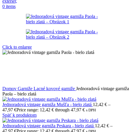
0
items
Click to enlarge
Domov
Garniže
Lacné kovové garniže
Jednoradová vintage garniža
Paola – bielo zlatá
Jednoradová vintage garniža Mušľa - bielo zlatá
12,42
€
–
47,97
€
Price range: 12,42 € through 47,97 €
s DPH
Späť k produktom
Jednoradová vintage garniža Peskara - bielo zlatá
12,42
€
–
47,97
€
Price range: 12,42 € through 47,97 €
s DPH