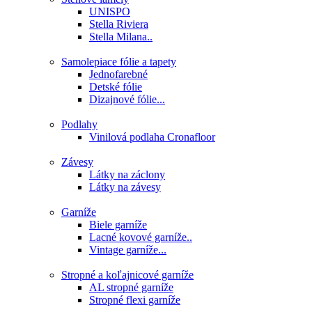
UNISPO
Stella Riviera
Stella Milana..
Samolepiace fólie a tapety
Jednofarebné
Detské fólie
Dizajnové fólie...
Podlahy
Vinilová podlaha Cronafloor
Závesy
Látky na záclony
Látky na závesy
Garníže
Biele garníže
Lacné kovové garníže..
Vintage garníže...
Stropné a koľajnicové garníže
AL stropné garníže
Stropné flexi garníže