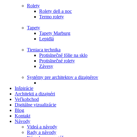
Rolety
Rolety deň a noc
Termo rolety
Tapety
Tapety Marburg
Lepidlá
Tieniaca technika
Protislnečné fólie na sklo
Protislnečné rolety
Závesy
Systémy pre architektov a dizajnérov
Inšpirácie
Architekti a dizajnéri
Veľkobchod
Digitálne vizualizácie
Blog
Kontakt
Návody
Videá a návody
Rady a návody