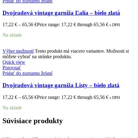
Pridať do zoznamu želaní
Dvojradová vintage garniža Ľalia – bielo zlatá
17,22
€
–
65,56
€
Price range: 17,22 € through 65,56 €
s DPH
Na sklade
Výber možností
Tento produkt má viacero variantov. Možnosti si
môžete vybrať na stránke produktu.
Quick view
Porovnať
Pridať do zoznamu želaní
Dvojradová vintage garniža Listy – bielo zlatá
17,22
€
–
65,56
€
Price range: 17,22 € through 65,56 €
s DPH
Na sklade
Súvisiace produkty