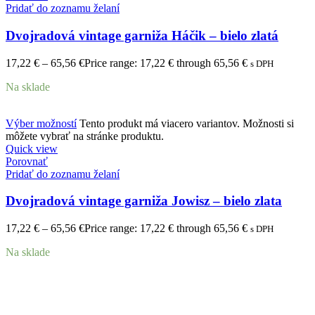
Pridať do zoznamu želaní
Dvojradová vintage garniža Háčik – bielo zlatá
17,22
€
–
65,56
€
Price range: 17,22 € through 65,56 €
s DPH
Na sklade
Výber možností
Tento produkt má viacero variantov. Možnosti si
môžete vybrať na stránke produktu.
Quick view
Porovnať
Pridať do zoznamu želaní
Dvojradová vintage garniža Jowisz – bielo zlata
17,22
€
–
65,56
€
Price range: 17,22 € through 65,56 €
s DPH
Na sklade