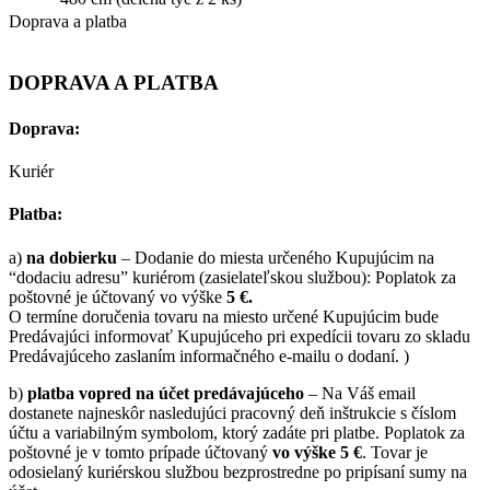
Doprava a platba
DOPRAVA A PLATBA
Doprava:
Kuriér
Platba:
a)
na dobierku
– Dodanie do miesta určeného Kupujúcim na
“dodaciu adresu” kuriérom (zasielateľskou službou): Poplatok za
poštovné je účtovaný vo výške
5 €.
O termíne doručenia tovaru na miesto určené Kupujúcim bude
Predávajúci informovať Kupujúceho pri expedícii tovaru zo skladu
Predávajúceho zaslaním informačného e-mailu o dodaní. )
b)
platba vopred na účet predávajúceho
– Na Váš email
dostanete najneskôr nasledujúci pracovný deň inštrukcie s číslom
účtu a variabilným symbolom, ktorý zadáte pri platbe. Poplatok za
poštovné je v tomto prípade účtovaný
vo výške 5 €
. Tovar je
odosielaný kuriérskou službou bezprostredne po pripísaní sumy na