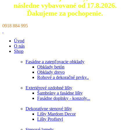
následne vybavované od 17.8.2026.
Ďakujeme za pochopenie.
0918 884 995
Úvod
O nás
Shop
Fasádne a zatepľovacie obklady
Obklady betón
Obklady drevo
Rohové a dekoračné prvky..
Exteriérové ozdobné lišty
Šambrány a fasádne lišty
Fasádne doplnky - konzoly...
Dekoratívne stenové lišty
Lišty Mardom Decor
Lišty Profistyl
Stenové lamely