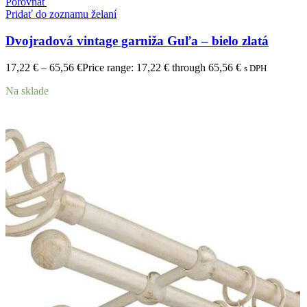
Porovnať
Pridať do zoznamu želaní
Dvojradová vintage garniža Guľa – bielo zlatá
17,22
€
–
65,56
€
Price range: 17,22 € through 65,56 €
s DPH
Na sklade