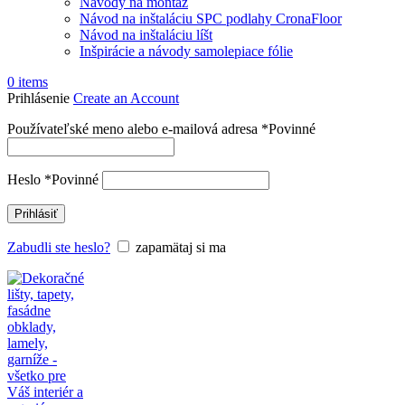
Návody na montáž
Návod na inštaláciu SPC podlahy CronaFloor
Návod na inštaláciu líšt
Inšpirácie a návody samolepiace fólie
0
items
Prihlásenie
Create an Account
Používateľské meno alebo e-mailová adresa
*
Povinné
Heslo
*
Povinné
Prihlásiť
Zabudli ste heslo?
zapamätaj si ma