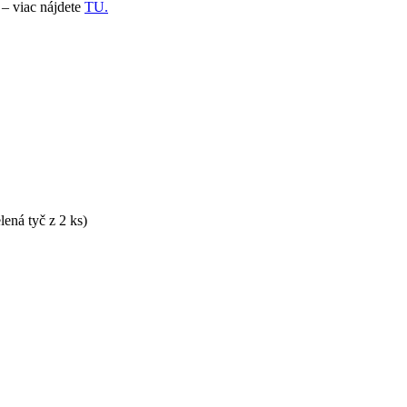
. – viac nájdete
TU.
lená tyč z 2 ks)