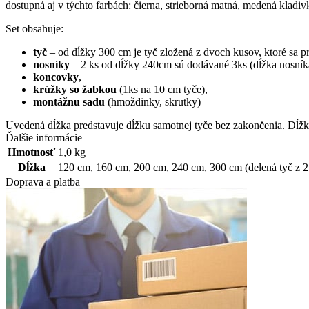
dostupná aj v týchto farbách:
čierna
,
strieborná
matná
, medená
kladiv
Set
obsahuje
:
tyč
–
od
dĺžky
300
cm
je
tyč
zložená
z dvoch
kusov
,
ktoré
sa
p
nosníky
–
2
ks od
dĺžky
240cm
sú dodávané
3ks
(
dĺžka nosník
koncovky
,
krúžky
so
žabkou
(
1ks
na
10
cm
tyče
)
,
montážnu
sadu
(
hmoždinky
,
skrutky
)
Uvedená
dĺžka
predstavuje
dĺžku
samotnej
tyče bez
zakončenia
.
Dĺžk
Ďalšie informácie
Hmotnosť
1,0 kg
Dĺžka
120 cm
,
160 cm
,
200 cm
,
240 cm
,
300 cm (delená tyč z 2
Doprava a platba