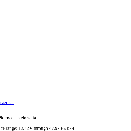
lomyk – bielo zlatá
ice range: 12,42 € through 47,97 €
s DPH