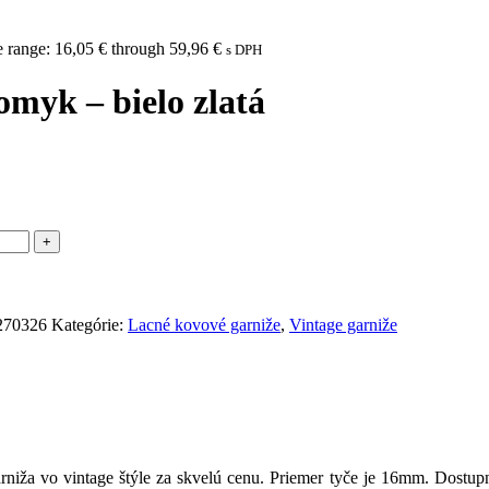
e range: 16,05 € through 59,96 €
s DPH
omyk – bielo zlatá
6270326
Kategórie:
Lacné kovové garniže
,
Vintage garniže
rniža vo vintage štýle za skvelú cenu. Priemer tyče je 16mm. Dostup