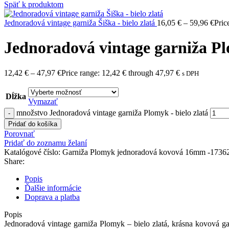
Späť k produktom
Jednoradová vintage garniža Šiška - bielo zlatá
16,05
€
–
59,96
€
Pric
Jednoradová vintage garniža Pl
12,42
€
–
47,97
€
Price range: 12,42 € through 47,97 €
s DPH
Dĺžka
Vymazať
množstvo Jednoradová vintage garniža Plomyk - bielo zlatá
Pridať do košíka
Porovnať
Pridať do zoznamu želaní
Katalógové číslo:
Garniža Plomyk jednoradová kovová 16mm -173
Share:
Popis
Ďalšie informácie
Doprava a platba
Popis
Jednoradová vintage garniža Plomyk – bielo zlatá, krásna kovová ga