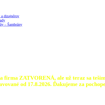
 a dizajnérov
lady
išty – Šambrány
aša firma ZATVORENÁ, ale už teraz sa teším
avované od 17.8.2026.
Ďakujeme za pochope