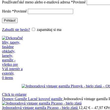
Používateľské meno alebo e-mailová adresa
*
Povinné
Heslo
*
Povinné
Prihlásiť
Zabudli ste heslo?
zapamätaj si ma
0
items
Click to enlarge
Domov
Garniže
Lacné kovové garniže
Jednoradová vintage garniža P
Jednoradová vintage garniža Picasso - bielo zlatá
12,42
€
–
47,97
€
Pr