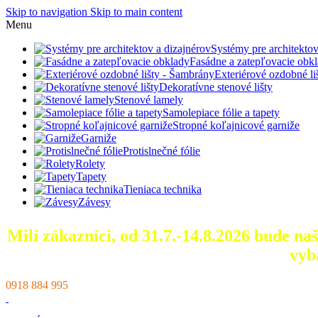
Skip to navigation
Skip to main content
Menu
Systémy pre architektov
Fasádne a zatepľovacie obk
Exteriérové ozdobné l
Dekoratívne stenové lišty
Stenové lamely
Samolepiace fólie a tapety
Stropné koľajnicové garniže
Garniže
Protislnečné fólie
Rolety
Tapety
Tieniaca technika
Závesy
Milí zákazníci, od 31.7.-14.8.2026 bude n
vyb
0918 884 995