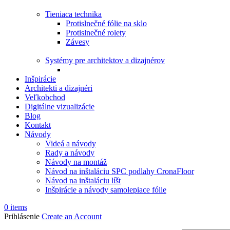
Tieniaca technika
Protislnečné fólie na sklo
Protislnečné rolety
Závesy
Systémy pre architektov a dizajnérov
Inšpirácie
Architekti a dizajnéri
Veľkobchod
Digitálne vizualizácie
Blog
Kontakt
Návody
Videá a návody
Rady a návody
Návody na montáž
Návod na inštaláciu SPC podlahy CronaFloor
Návod na inštaláciu líšt
Inšpirácie a návody samolepiace fólie
0
items
Prihlásenie
Create an Account