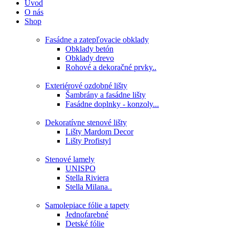
Úvod
O nás
Shop
Fasádne a zatepľovacie obklady
Obklady betón
Obklady drevo
Rohové a dekoračné prvky..
Exteriérové ozdobné lišty
Šambrány a fasádne lišty
Fasádne doplnky - konzoly...
Dekoratívne stenové lišty
Lišty Mardom Decor
Lišty Profistyl
Stenové lamely
UNISPO
Stella Riviera
Stella Milana..
Samolepiace fólie a tapety
Jednofarebné
Detské fólie