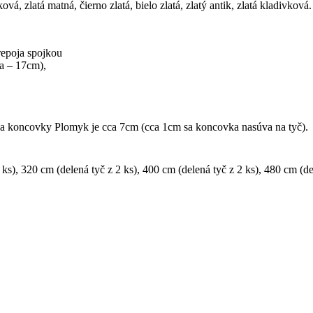
ková
,
zlatá
matná
, čierno
zlatá
,
bielo
zlatá
,
zlatý
antik, zlatá kladivková
repoja
spojkou
a
–
17cm
)
,
a
koncovky
Plomyk
je cca
7cm
(
cca
1cm
sa
koncovka
nasúva
na
tyč
)
.
 ks)
,
320 cm (delená tyč z 2 ks)
,
400 cm (delená tyč z 2 ks)
,
480 cm (de