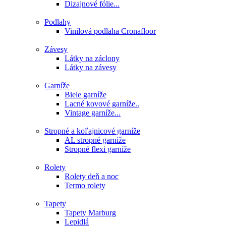
Dizajnové fólie...
Podlahy
Vinilová podlaha Cronafloor
Závesy
Látky na záclony
Látky na závesy
Garníže
Biele garníže
Lacné kovové garníže..
Vintage garníže...
Stropné a koľajnicové garníže
AL stropné garníže
Stropné flexi garníže
Rolety
Rolety deň a noc
Termo rolety
Tapety
Tapety Marburg
Lepidlá