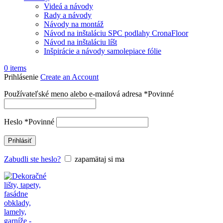
Videá a návody
Rady a návody
Návody na montáž
Návod na inštaláciu SPC podlahy CronaFloor
Návod na inštaláciu líšt
Inšpirácie a návody samolepiace fólie
0
items
Prihlásenie
Create an Account
Používateľské meno alebo e-mailová adresa
*
Povinné
Heslo
*
Povinné
Prihlásiť
Zabudli ste heslo?
zapamätaj si ma