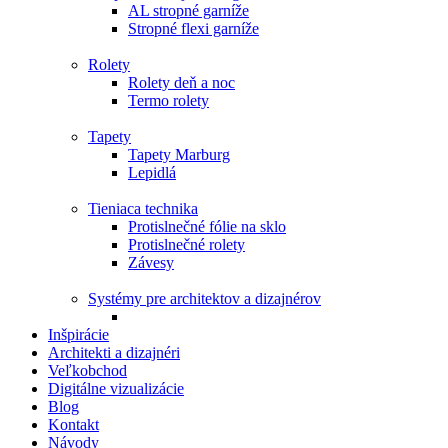
AL stropné garníže
Stropné flexi garníže
Rolety
Rolety deň a noc
Termo rolety
Tapety
Tapety Marburg
Lepidlá
Tieniaca technika
Protislnečné fólie na sklo
Protislnečné rolety
Závesy
Systémy pre architektov a dizajnérov
Inšpirácie
Architekti a dizajnéri
Veľkobchod
Digitálne vizualizácie
Blog
Kontakt
Návody