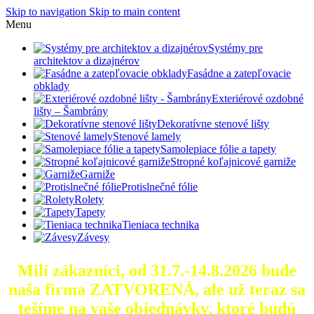
Skip to navigation
Skip to main content
Menu
Systémy pre
architektov a dizajnérov
Fasádne a zatepľovacie
obklady
Exteriérové ozdobné
lišty – Šambrány
Dekoratívne stenové lišty
Stenové lamely
Samolepiace fólie a tapety
Stropné koľajnicové garniže
Garniže
Protislnečné fólie
Rolety
Tapety
Tieniaca technika
Závesy
Milí zákazníci, od 31.7.-14.8.2026 bude
naša firma ZATVORENÁ, ale už teraz sa
tešíme na vaše objednávky, ktoré
budú