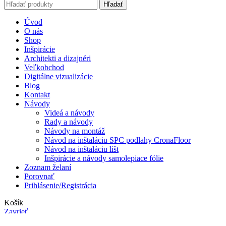
Hľadať
Úvod
O nás
Shop
Inšpirácie
Architekti a dizajnéri
Veľkobchod
Digitálne vizualizácie
Blog
Kontakt
Návody
Videá a návody
Rady a návody
Návody na montáž
Návod na inštaláciu SPC podlahy CronaFloor
Návod na inštaláciu líšt
Inšpirácie a návody samolepiace fólie
Zoznam želaní
Porovnať
Prihlásenie/Registrácia
Košík
Zavrieť
Facebook
Instagram