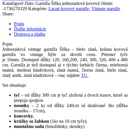
Katalógové číslo:
Garniža Šiška jednoradová kovová 16mm
-1736270329
Kategórie:
Lacné kovové garniže
,
Vintage garniže
Share:
Popis
Ďalšie informácie
Doprava a platba
Popis
Jednoradová vintage garniža Šiška – bielo zlatá, krásna kovová
garniža vo vintage štýle za skvelú cenu. Priemer tyče
je 16mm. Dostupné dĺžky 120, 160,200, 240, 300, 320, 400 a 480
cm. Garniža je tiež dostupná aj v týchto farbách:
čierna
,
strieborná
matná
, medená
kladivková
,
zlatá
matná
, čierno
zlatá
,
bielo
zlatá
,
zlatý
antik
, zlatá kladivková – viac nájdete
TU.
Set
obsahuje
:
tyč
–
od
dĺžky
300
cm
je
tyč
zložená
z dvoch
kusov
,
ktoré
sa
prepoja
spojkou
nosníky
–
2
ks od
dĺžky
240cm
sú dodávané
3ks
(
dĺžka
nosníka
–
17cm
)
,
koncovky
,
krúžky
so
žabkou
(
1ks
na
10
cm
tyče
)
,
montážnu
sadu
(
hmoždinky
,
skrutky
)