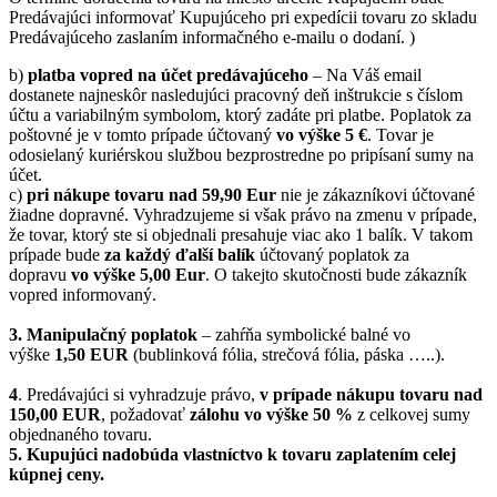
Predávajúci informovať Kupujúceho pri expedícii tovaru zo skladu
Predávajúceho zaslaním informačného e-mailu o dodaní. )
b)
platba vopred na účet predávajúceho
– Na Váš email
dostanete najneskôr nasledujúci pracovný deň inštrukcie s číslom
účtu a variabilným symbolom, ktorý zadáte pri platbe. Poplatok za
poštovné je v tomto prípade účtovaný
vo výške 5 €
. Tovar je
odosielaný kuriérskou službou bezprostredne po pripísaní sumy na
účet.
c)
pri nákupe tovaru nad 59,90 Eur
nie je zákazníkovi účtované
žiadne dopravné. Vyhradzujeme si však právo na zmenu v prípade,
že tovar, ktorý ste si objednali presahuje viac ako 1 balík. V takom
prípade bude
za každý ďalší balík
účtovaný poplatok za
dopravu
vo výške 5,00 Eur
. O takejto skutočnosti bude zákazník
vopred informovaný.
3. Manipulačný poplatok
– zahŕňa symbolické balné vo
výške
1,50 EUR
(bublinková fólia, strečová fólia, páska …..).
4
. Predávajúci si vyhradzuje právo,
v prípade nákupu tovaru nad
150,00 EUR
, požadovať
zálohu vo výške 50 %
z celkovej sumy
objednaného tovaru.
5.
Kupujúci nadobúda vlastníctvo k tovaru zaplatením celej
kúpnej ceny.