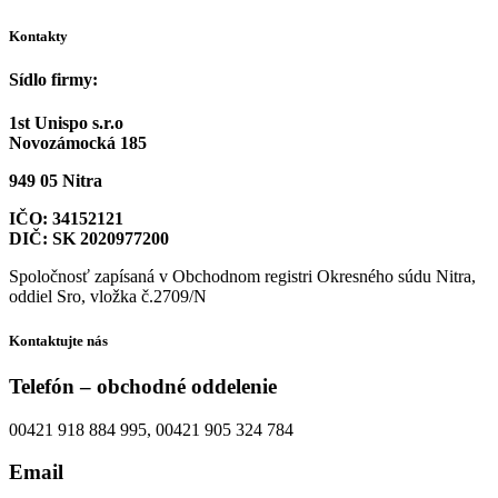
Kontakty
Sídlo firmy:
1st Unispo s.r.o
Novozámocká 185
949 05 Nitra
IČO: 34152121
DIČ: SK 2020977200
Spoločnosť zapísaná v Obchodnom registri Okresného súdu Nitra,
oddiel Sro, vložka č.2709/N
Kontaktujte nás
Telefón – obchodné oddelenie
00421 918 884 995, 00421 905 324 784
Email