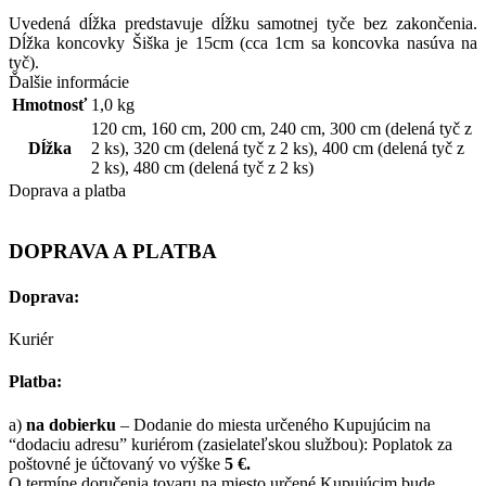
Uvedená
dĺžka
predstavuje
dĺžku
samotnej
tyče bez
zakončenia
.
Dĺžka
koncovky
Šiška
je
15
cm
(
cca
1cm
sa
koncovka
nasúva
na
tyč
)
.
Ďalšie informácie
Hmotnosť
1,0 kg
120 cm
,
160 cm
,
200 cm
,
240 cm
,
300 cm (delená tyč z
Dĺžka
2 ks)
,
320 cm (delená tyč z 2 ks)
,
400 cm (delená tyč z
2 ks)
,
480 cm (delená tyč z 2 ks)
Doprava a platba
DOPRAVA A PLATBA
Doprava:
Kuriér
Platba:
a)
na dobierku
– Dodanie do miesta určeného Kupujúcim na
“dodaciu adresu” kuriérom (zasielateľskou službou): Poplatok za
poštovné je účtovaný vo výške
5 €.
O termíne doručenia tovaru na miesto určené Kupujúcim bude