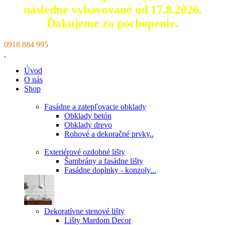
následne vybavované od 17.8.2026.
Ďakujeme za pochopenie.
0918 884 995
Úvod
O nás
Shop
Fasádne a zatepľovacie obklady
Obklady betón
Obklady drevo
Rohové a dekoračné prvky..
Exteriérové ozdobné lišty
Šambrány a fasádne lišty
Fasádne doplnky - konzoly...
Dekoratívne stenové lišty
Lišty Mardom Decor