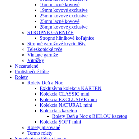
16mm lacné kovové
19mm kovové exclusive
25mm kovové exclusive
25mm lacné kovové
28mm kovové exclusive
STROPNÉ GARNIŽE
Stropné hliníkové koľajnice
Stropné garnižové krycie lišty
Teleskopické tyče
Vintage garniže
Vitrážky
Nezaradené
Protislnečné fólie
Rolety
Rolety Deň a Noc
Exkluzívna kolekcia KARTEN
Kolekcia CLASSIC mini
Kolekcia EXCLUSIVE mini
Kolekcia NATURAL mini
Kolekcia s kazetou
Rolety Deň a Noc s BIELOU kazetou
Kolekcia SOFT mini
Rolety plisované
Termo rolety
Samolepiace fólie a tapety