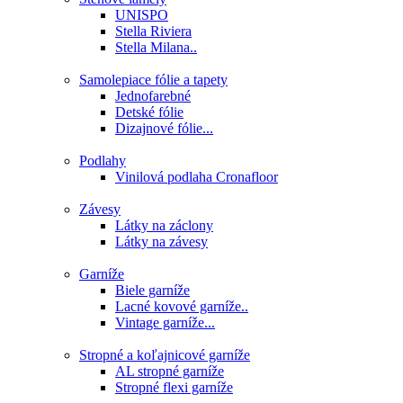
UNISPO
Stella Riviera
Stella Milana..
Samolepiace fólie a tapety
Jednofarebné
Detské fólie
Dizajnové fólie...
Podlahy
Vinilová podlaha Cronafloor
Závesy
Látky na záclony
Látky na závesy
Garníže
Biele garníže
Lacné kovové garníže..
Vintage garníže...
Stropné a koľajnicové garníže
AL stropné garníže
Stropné flexi garníže