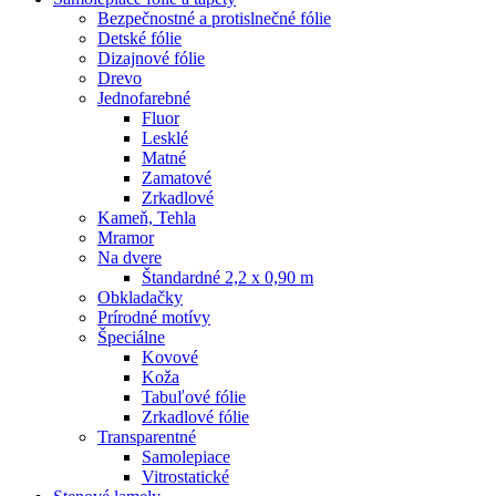
Bezpečnostné a protislnečné fólie
Detské fólie
Dizajnové fólie
Drevo
Jednofarebné
Fluor
Lesklé
Matné
Zamatové
Zrkadlové
Kameň, Tehla
Mramor
Na dvere
Štandardné 2,2 x 0,90 m
Obkladačky
Prírodné motívy
Špeciálne
Kovové
Koža
Tabuľové fólie
Zrkadlové fólie
Transparentné
Samolepiace
Vitrostatické