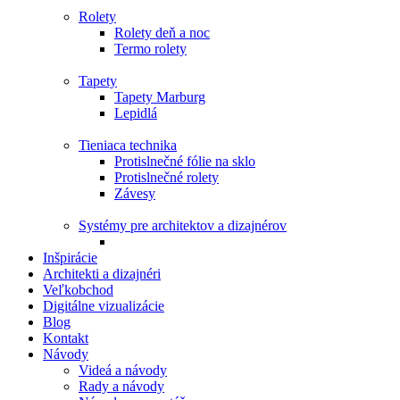
Rolety
Rolety deň a noc
Termo rolety
Tapety
Tapety Marburg
Lepidlá
Tieniaca technika
Protislnečné fólie na sklo
Protislnečné rolety
Závesy
Systémy pre architektov a dizajnérov
Inšpirácie
Architekti a dizajnéri
Veľkobchod
Digitálne vizualizácie
Blog
Kontakt
Návody
Videá a návody
Rady a návody