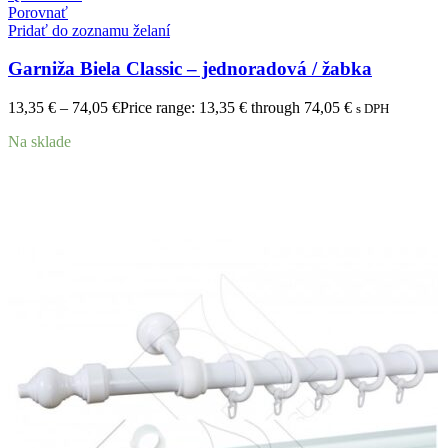
Porovnať
Pridať do zoznamu želaní
Garniža Biela Classic – jednoradová / žabka
13,35
€
–
74,05
€
Price range: 13,35 € through 74,05 €
s DPH
Na sklade