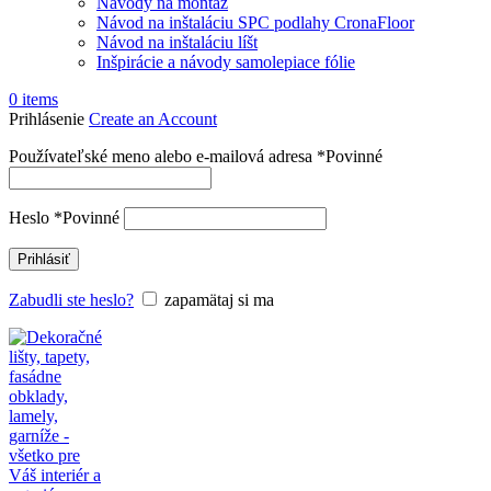
Návody na montáž
Návod na inštaláciu SPC podlahy CronaFloor
Návod na inštaláciu líšt
Inšpirácie a návody samolepiace fólie
0
items
Prihlásenie
Create an Account
Používateľské meno alebo e-mailová adresa
*
Povinné
Heslo
*
Povinné
Prihlásiť
Zabudli ste heslo?
zapamätaj si ma