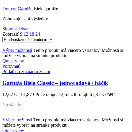
Domov
Garniže
Biele garniže
Zobrazujú sa 4 výsledky
Show sidebar
Zobraziť
9
12
18
24
Výber možností
Tento produkt má viacero variantov. Možnosti si
môžete vybrať na stránke produktu.
Quick view
Porovnať
Pridať do zoznamu želaní
Garniža Biela Classic – jednoradová / háčik
12,67
€
–
61,87
€
Price range: 12,67 € through 61,87 €
s DPH
Na sklade
Výber možností
Tento produkt má viacero variantov. Možnosti si
môžete vybrať na stránke produktu.
Quick view