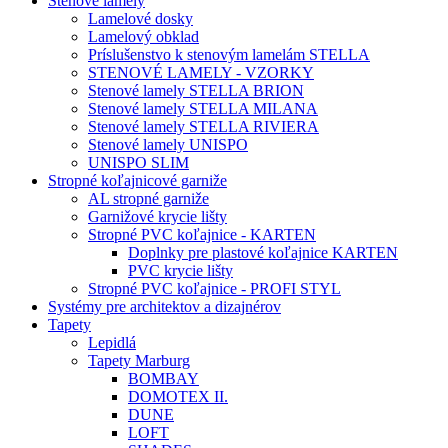
Stenové lamely
Lamelové dosky
Lamelový obklad
Príslušenstvo k stenovým lamelám STELLA
STENOVÉ LAMELY - VZORKY
Stenové lamely STELLA BRION
Stenové lamely STELLA MILANA
Stenové lamely STELLA RIVIERA
Stenové lamely UNISPO
UNISPO SLIM
Stropné koľajnicové garniže
AL stropné garniže
Garnižové krycie lišty
Stropné PVC koľajnice - KARTEN
Doplnky pre plastové koľajnice KARTEN
PVC krycie lišty
Stropné PVC koľajnice - PROFI STYL
Systémy pre architektov a dizajnérov
Tapety
Lepidlá
Tapety Marburg
BOMBAY
DOMOTEX II.
DUNE
LOFT