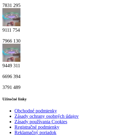
7831
295
9111
754
7966
130
9449
311
6696
394
3791
489
Užitočné linky
Obchodné podmienky
Zásady ochrany osobných údajov
Zásady používania Cookies
Registračné podmienky
Reklamačný poriadok