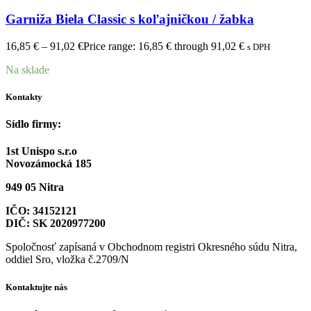
Garniža Biela Classic s koľajničkou / žabka
16,85
€
–
91,02
€
Price range: 16,85 € through 91,02 €
s DPH
Na sklade
Kontakty
Sídlo firmy:
1st Unispo s.r.o
Novozámocká 185
949 05 Nitra
IČO: 34152121
DIČ: SK 2020977200
Spoločnosť zapísaná v Obchodnom registri Okresného súdu Nitra,
oddiel Sro, vložka č.2709/N
Kontaktujte nás