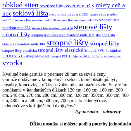
obklad stien
rolety deň a
osvetlené lišty
osvetlene lišty
soklová lišta
noc
stenova lista mardom md255
stenova lista mardom
stenova lista
mdd312
stenova lista mardom mdd316
stenova lista mardom mdd325
stenové lišty
mardom mdd332
stenova lista mardom mdd414
stenové lišty
stropna lista elasticka mardom mdb102f
stropna lista
stropné lišty
stropné lišty
elasticka mardom mdb106f
stropné lišty elastické
stropné lišty elastická
Stropné PVC koľajnice
PROFI STYL - dvojradové set
Stropné PVC koľajnice PROFI STYL - jednoradové
vzorka
Kvalitné biele garniže o priemere 28 mm za skvelé ceny.
Garniže dodávame v kompletných setoch, ktoré obsahujú: tyč,
nosníky, koncovky, krúžky so žabkami a montážnu sadu. Sety Vám
ponúkame v štandardných dĺžkach 120 cm, 160 cm, 180 cm, 200
cm, 240 cm, 270 cm, 280 cm, 300 cm, 320 cm, 350cm, 360 cm, 400
cm, 480 cm a 540 cm, 600 cm, 700 cm a to jednotyčové,
jednotyčové s koľajničkou i dvojtyčové.
Typ nosníka – zatvorený
Dĺžku nosníka si môžete podľa potreby jednoducho