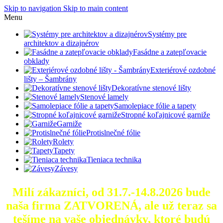
Skip to navigation
Skip to main content
Menu
Systémy pre
architektov a dizajnérov
Fasádne a zatepľovacie
obklady
Exteriérové ozdobné
lišty – Šambrány
Dekoratívne stenové lišty
Stenové lamely
Samolepiace fólie a tapety
Stropné koľajnicové garniže
Garniže
Protislnečné fólie
Rolety
Tapety
Tieniaca technika
Závesy
Milí zákazníci, od 31.7.-14.8.2026 bude
naša firma ZATVORENÁ, ale už teraz sa
tešíme na vaše objednávky, ktoré
budú