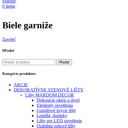
0
items
Biele garniže
Zavrieť
Hľadať
Hľadať
Kategórie produktov
AKCIE
DEKORATÍVNE STENOVÉ LIŠTY
Lišty MARDOM DECOR
Dekorácie okien a dverí
Elementy osvetlenia
Garnižové krycie lišty
Lepidlá, doplnky
Lišty pre LED osvetlenie
Ozdobne rohové lišty