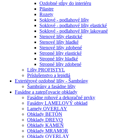
Ozdobné stĺpy do interiéru
Pilastre
Rozety
Soklové - podlahové lišty
Soklové - podlahové lišty elastické
Soklové - podlahové lišty lakované
Stenové lišty elastické
Stenové lišty hladké
Stenové lišty zdobené
Stropné lišty elastické
Stropné lišty hladké
Stropné lišty zdobené
Lišty PROFISTYL
Príslušenstvo a lepidlá
Exteriérové ozdobné lišty - Šambrány
Šambrány a fasádne lišty
Fasádne a zatepľovacie obklady
Fasádne rohové a dekoračné prvky
Fasádny LAMELOVÝ obklad
Lamely OVERLAY
Obklady BETÓN
Obklady DREVO
Obklady KAMEŇ
Obklady MRAMOR
Obklady OVERLAY