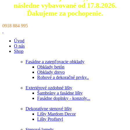
následne vybavované od 17.8.2026.
Ďakujeme za pochopenie.
0918 884 995
Úvod
O nás
Shop
Fasádne a zatepľovacie obklady
Obklady betón
Obklady drevo
Rohové a dekoračné prvky..
Exteriérové ozdobné lišty
Šambrány a fasádne lišty
Fasádne doplnky - konzoly...
Dekoratívne stenové lišty
Lišty Mardom Decor
Lišty Profistyl
Stenové lamely