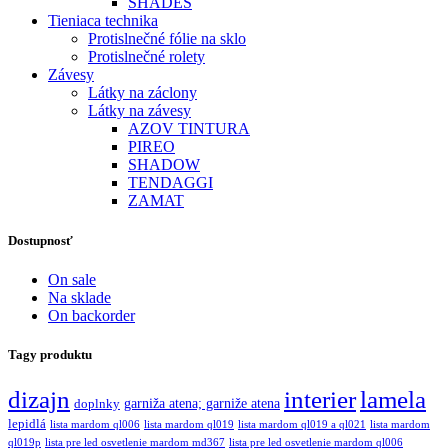
SHADES
Tieniaca technika
Protislnečné fólie na sklo
Protislnečné rolety
Závesy
Látky na záclony
Látky na závesy
AZOV TINTURA
PIREO
SHADOW
TENDAGGI
ZAMAT
Dostupnosť
On sale
Na sklade
On backorder
Tagy produktu
dizajn
interier
lamela
garniža atena; garniže atena
doplnky
lepidlá
lista mardom ql006
lista mardom ql019
lista mardom ql019 a ql021
lista mardom
ql019p
lista pre led osvetlenie mardom md367
lista pre led osvetlenie mardom ql006