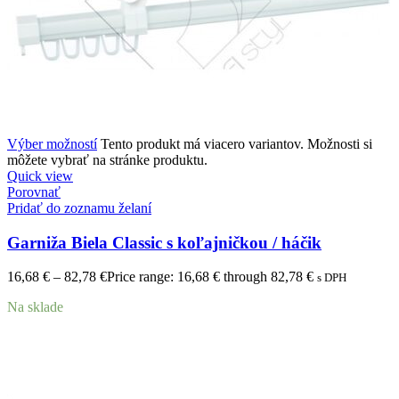
Výber možností
Tento produkt má viacero variantov. Možnosti si
môžete vybrať na stránke produktu.
Quick view
Porovnať
Pridať do zoznamu želaní
Garniža Biela Classic s koľajničkou / háčik
16,68
€
–
82,78
€
Price range: 16,68 € through 82,78 €
s DPH
Na sklade