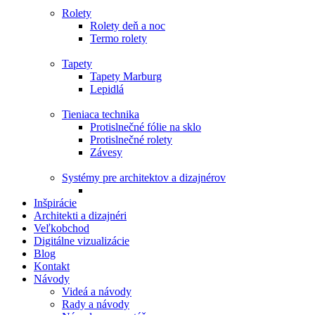
Rolety
Rolety deň a noc
Termo rolety
Tapety
Tapety Marburg
Lepidlá
Tieniaca technika
Protislnečné fólie na sklo
Protislnečné rolety
Závesy
Systémy pre architektov a dizajnérov
Inšpirácie
Architekti a dizajnéri
Veľkobchod
Digitálne vizualizácie
Blog
Kontakt
Návody
Videá a návody
Rady a návody