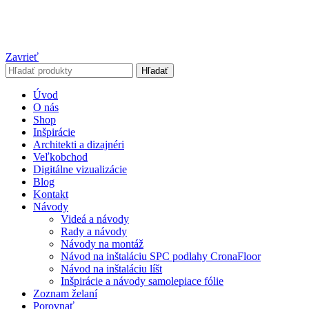
Zavrieť
Hľadať
Úvod
O nás
Shop
Inšpirácie
Architekti a dizajnéri
Veľkobchod
Digitálne vizualizácie
Blog
Kontakt
Návody
Videá a návody
Rady a návody
Návody na montáž
Návod na inštaláciu SPC podlahy CronaFloor
Návod na inštaláciu líšt
Inšpirácie a návody samolepiace fólie
Zoznam želaní
Porovnať