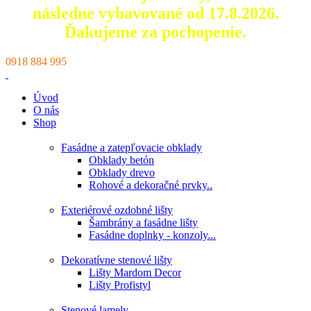
následne vybavované od 17.8.2026.
Ďakujeme za pochopenie.
0918 884 995
Úvod
O nás
Shop
Fasádne a zatepľovacie obklady
Obklady betón
Obklady drevo
Rohové a dekoračné prvky..
Exteriérové ozdobné lišty
Šambrány a fasádne lišty
Fasádne doplnky - konzoly...
Dekoratívne stenové lišty
Lišty Mardom Decor
Lišty Profistyl
Stenové lamely