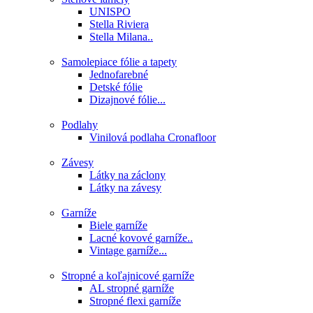
UNISPO
Stella Riviera
Stella Milana..
Samolepiace fólie a tapety
Jednofarebné
Detské fólie
Dizajnové fólie...
Podlahy
Vinilová podlaha Cronafloor
Závesy
Látky na záclony
Látky na závesy
Garníže
Biele garníže
Lacné kovové garníže..
Vintage garníže...
Stropné a koľajnicové garníže
AL stropné garníže
Stropné flexi garníže