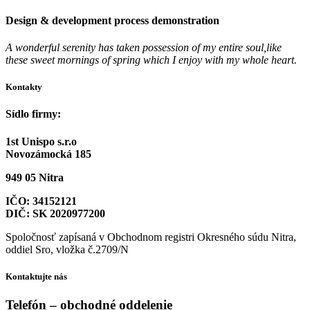
Design & development process demonstration
A wonderful serenity has taken possession of my entire soul,like
these sweet mornings of spring which I enjoy with my whole heart.
Kontakty
Sídlo firmy:
1st Unispo s.r.o
Novozámocká 185
949 05 Nitra
IČO: 34152121
DIČ: SK 2020977200
Spoločnosť zapísaná v Obchodnom registri Okresného súdu Nitra,
oddiel Sro, vložka č.2709/N
Kontaktujte nás
Telefón – obchodné oddelenie