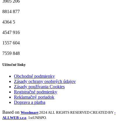
3905
206
8814
877
4364
5
4547
916
1557
604
7559
848
Užitočné linky
Obchodné podmienky
Zásady ochrany osobných údajov
Zásady používania Cookies
Registračné podmienky
Reklamačný poriadok
Doprava a platba
Based on
Woodmart
2024 ALL RIGHTS RESERVED CREATED BY
-
ALLWEB s.r.o
. 1stUNISPO.