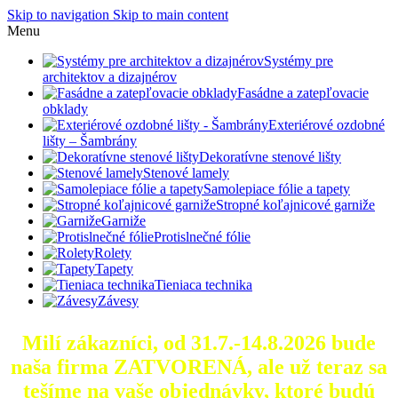
Skip to navigation
Skip to main content
Menu
Systémy pre
architektov a dizajnérov
Fasádne a zatepľovacie
obklady
Exteriérové ozdobné
lišty – Šambrány
Dekoratívne stenové lišty
Stenové lamely
Samolepiace fólie a tapety
Stropné koľajnicové garniže
Garniže
Protislnečné fólie
Rolety
Tapety
Tieniaca technika
Závesy
Milí zákazníci, od 31.7.-14.8.2026 bude
naša firma ZATVORENÁ, ale už teraz sa
tešíme na vaše objednávky, ktoré
budú