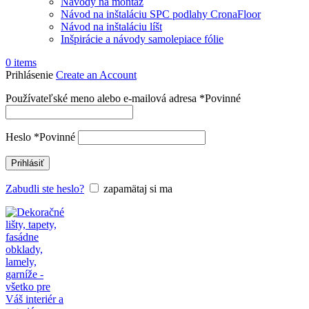
Návody na montáž
Návod na inštaláciu SPC podlahy CronaFloor
Návod na inštaláciu líšt
Inšpirácie a návody samolepiace fólie
0
items
Prihlásenie
Create an Account
Používateľské meno alebo e-mailová adresa
*
Povinné
Heslo
*
Povinné
Prihlásiť
Zabudli ste heslo?
zapamätaj si ma