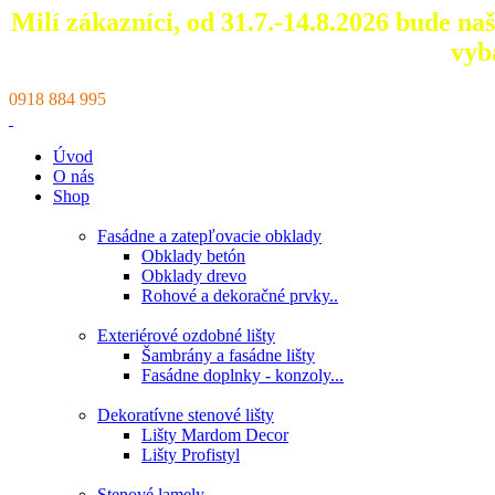
Milí zákazníci, od 31.7.-14.8.2026 bude n
vyb
0918 884 995
Úvod
O nás
Shop
Fasádne a zatepľovacie obklady
Obklady betón
Obklady drevo
Rohové a dekoračné prvky..
Exteriérové ozdobné lišty
Šambrány a fasádne lišty
Fasádne doplnky - konzoly...
Dekoratívne stenové lišty
Lišty Mardom Decor
Lišty Profistyl
Stenové lamely