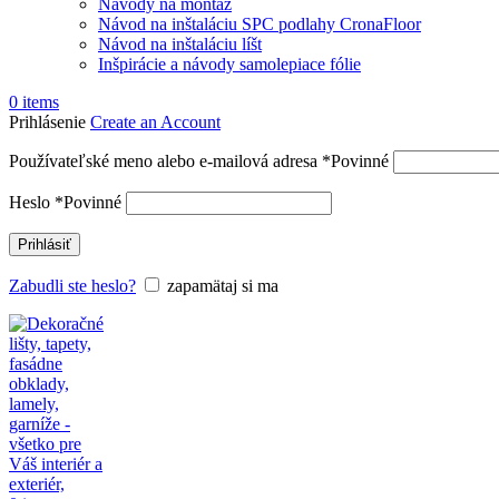
Návody na montáž
Návod na inštaláciu SPC podlahy CronaFloor
Návod na inštaláciu líšt
Inšpirácie a návody samolepiace fólie
0
items
Prihlásenie
Create an Account
Používateľské meno alebo e-mailová adresa
*
Povinné
Heslo
*
Povinné
Prihlásiť
Zabudli ste heslo?
zapamätaj si ma