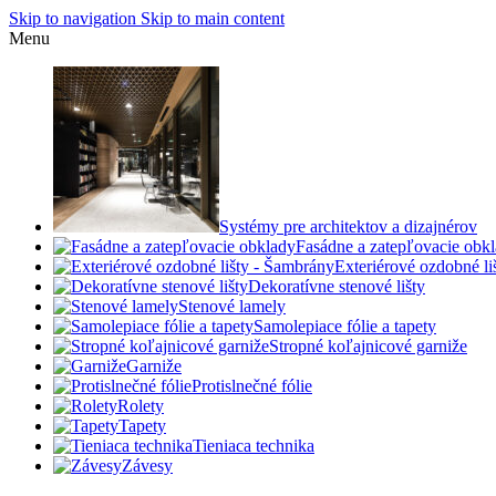
Skip to navigation
Skip to main content
Menu
Systémy pre architektov a dizajnérov
Fasádne a zatepľovacie obk
Exteriérové ozdobné l
Dekoratívne stenové lišty
Stenové lamely
Samolepiace fólie a tapety
Stropné koľajnicové garniže
Garniže
Protislnečné fólie
Rolety
Tapety
Tieniaca technika
Závesy