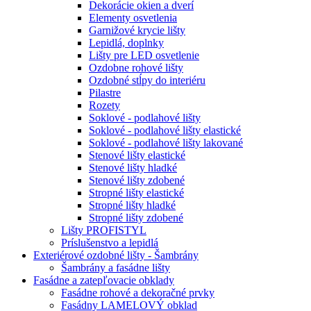
Dekorácie okien a dverí
Elementy osvetlenia
Garnižové krycie lišty
Lepidlá, doplnky
Lišty pre LED osvetlenie
Ozdobne rohové lišty
Ozdobné stĺpy do interiéru
Pilastre
Rozety
Soklové - podlahové lišty
Soklové - podlahové lišty elastické
Soklové - podlahové lišty lakované
Stenové lišty elastické
Stenové lišty hladké
Stenové lišty zdobené
Stropné lišty elastické
Stropné lišty hladké
Stropné lišty zdobené
Lišty PROFISTYL
Príslušenstvo a lepidlá
Exteriérové ozdobné lišty - Šambrány
Šambrány a fasádne lišty
Fasádne a zatepľovacie obklady
Fasádne rohové a dekoračné prvky
Fasádny LAMELOVÝ obklad