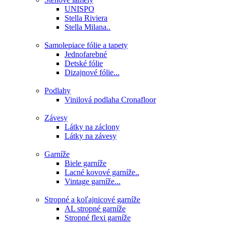
UNISPO
Stella Riviera
Stella Milana..
Samolepiace fólie a tapety
Jednofarebné
Detské fólie
Dizajnové fólie...
Podlahy
Vinilová podlaha Cronafloor
Závesy
Látky na záclony
Látky na závesy
Garníže
Biele garníže
Lacné kovové garníže..
Vintage garníže...
Stropné a koľajnicové garníže
AL stropné garníže
Stropné flexi garníže