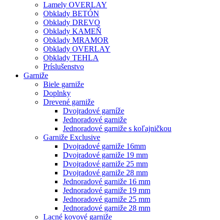
Lamely OVERLAY
Obklady BETÓN
Obklady DREVO
Obklady KAMEŇ
Obklady MRAMOR
Obklady OVERLAY
Obklady TEHLA
Príslušenstvo
Garniže
Biele garniže
Doplnky
Drevené garniže
Dvojradové garníže
Jednoradové garniže
Jednoradové garniže s koľajničkou
Garniže Exclusive
Dvojradové garniže 16mm
Dvojradové garniže 19 mm
Dvojradové garniže 25 mm
Dvojradové garniže 28 mm
Jednoradové garniže 16 mm
Jednoradové garniže 19 mm
Jednoradové garniže 25 mm
Jednoradové garniže 28 mm
Lacné kovové garniže