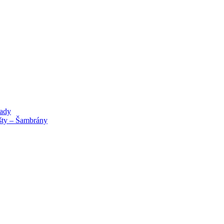
lady
išty – Šambrány