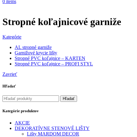
0
items
Stropné koľajnicové garniže
Kategórie
AL stropné garniže
Garnižové krycie lišty
Stropné PVC koľajnice – KARTEN
Stropné PVC koľajnice – PROFI STYL
Zavrieť
Hľadať
Hľadať
Kategórie produktov
AKCIE
DEKORATÍVNE STENOVÉ LIŠTY
Lišty MARDOM DECOR