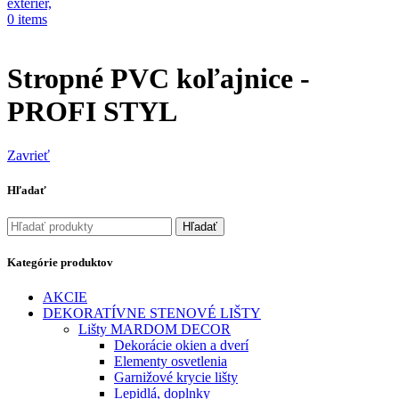
0
items
Stropné PVC koľajnice -
PROFI STYL
Zavrieť
Hľadať
Hľadať
Kategórie produktov
AKCIE
DEKORATÍVNE STENOVÉ LIŠTY
Lišty MARDOM DECOR
Dekorácie okien a dverí
Elementy osvetlenia
Garnižové krycie lišty
Lepidlá, doplnky