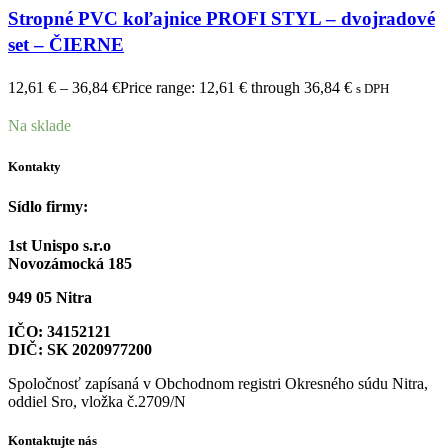
Stropné PVC koľajnice PROFI STYL – dvojradové
set – ČIERNE
12,61
€
–
36,84
€
Price range: 12,61 € through 36,84 €
s DPH
Na sklade
Kontakty
Sídlo firmy:
1st Unispo s.r.o
Novozámocká 185
949 05 Nitra
IČO: 34152121
DIČ: SK 2020977200
Spoločnosť zapísaná v Obchodnom registri Okresného súdu Nitra,
oddiel Sro, vložka č.2709/N
Kontaktujte nás