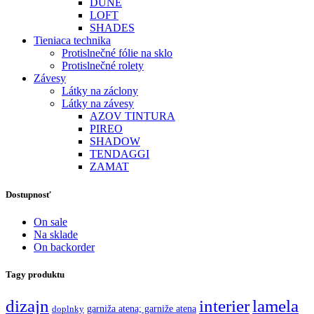
DUNE
LOFT
SHADES
Tieniaca technika
Protislnečné fólie na sklo
Protislnečné rolety
Závesy
Látky na záclony
Látky na závesy
AZOV TINTURA
PIREO
SHADOW
TENDAGGI
ZAMAT
Dostupnosť
On sale
Na sklade
On backorder
Tagy produktu
dizajn
interier
lamela
garniža atena; garniže atena
doplnky