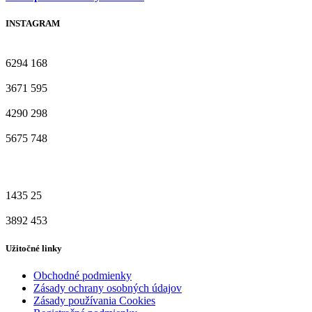
INSTAGRAM
6294
168
3671
595
4290
298
5675
748
1435
25
3892
453
Užitočné linky
Obchodné podmienky
Zásady ochrany osobných údajov
Zásady používania Cookies