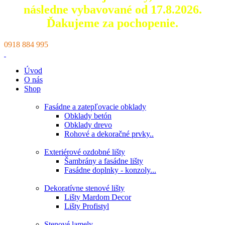
následne vybavované od 17.8.2026.
Ďakujeme za pochopenie.
0918 884 995
Úvod
O nás
Shop
Fasádne a zatepľovacie obklady
Obklady betón
Obklady drevo
Rohové a dekoračné prvky..
Exteriérové ozdobné lišty
Šambrány a fasádne lišty
Fasádne doplnky - konzoly...
Dekoratívne stenové lišty
Lišty Mardom Decor
Lišty Profistyl
Stenové lamely