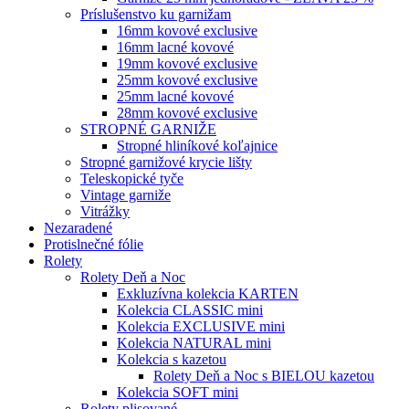
Príslušenstvo ku garnižam
16mm kovové exclusive
16mm lacné kovové
19mm kovové exclusive
25mm kovové exclusive
25mm lacné kovové
28mm kovové exclusive
STROPNÉ GARNIŽE
Stropné hliníkové koľajnice
Stropné garnižové krycie lišty
Teleskopické tyče
Vintage garniže
Vitrážky
Nezaradené
Protislnečné fólie
Rolety
Rolety Deň a Noc
Exkluzívna kolekcia KARTEN
Kolekcia CLASSIC mini
Kolekcia EXCLUSIVE mini
Kolekcia NATURAL mini
Kolekcia s kazetou
Rolety Deň a Noc s BIELOU kazetou
Kolekcia SOFT mini
Rolety plisované