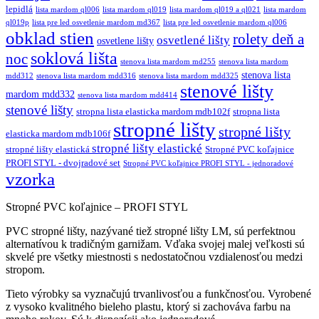
lepidlá
lista mardom ql006
lista mardom ql019
lista mardom ql019 a ql021
lista mardom
ql019p
lista pre led osvetlenie mardom md367
lista pre led osvetlenie mardom ql006
obklad stien
rolety deň a
osvetlené lišty
osvetlene lišty
soklová lišta
noc
stenova lista mardom md255
stenova lista mardom
stenova lista
mdd312
stenova lista mardom mdd316
stenova lista mardom mdd325
stenové lišty
mardom mdd332
stenova lista mardom mdd414
stenové lišty
stropna lista elasticka mardom mdb102f
stropna lista
stropné lišty
stropné lišty
elasticka mardom mdb106f
stropné lišty elastické
stropné lišty elastická
Stropné PVC koľajnice
PROFI STYL - dvojradové set
Stropné PVC koľajnice PROFI STYL - jednoradové
vzorka
Stropné PVC koľajnice – PROFI STYL
PVC stropné lišty, nazývané tiež stropné lišty LM, sú perfektnou
alternatívou k tradičným garnižam. Vďaka svojej malej veľkosti sú
skvelé pre všetky miestnosti s nedostatočnou vzdialenosťou medzi
stropom.
Tieto výrobky sa vyznačujú trvanlivosťou a funkčnosťou. Vyrobené
z vysoko kvalitného bieleho plastu, ktorý si zachováva farbu na