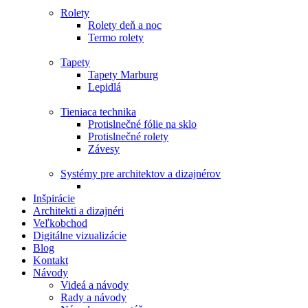
Rolety
Rolety deň a noc
Termo rolety
Tapety
Tapety Marburg
Lepidlá
Tieniaca technika
Protislnečné fólie na sklo
Protislnečné rolety
Závesy
Systémy pre architektov a dizajnérov
Inšpirácie
Architekti a dizajnéri
Veľkobchod
Digitálne vizualizácie
Blog
Kontakt
Návody
Videá a návody
Rady a návody