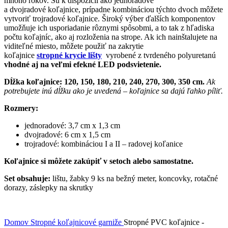
mnoho rokov. Sú k dispozícii ako jednoradové
a dvojradové koľajnice, prípadne kombináciou týchto dvoch môžete
vytvoriť trojradové koľajnice. Široký výber ďalších komponentov
umožňuje ich usporiadanie rôznymi spôsobmi, a to tak z hľadiska
počtu koľajníc, ako aj rozloženia na strope. Ak ich nainštalujete na
viditeľné miesto, môžete použiť na zakrytie
koľajnice
stropné krycie lišty
vyrobené z tvrdeného polyuretanú
vhodné aj na veľmi efekné LED podsvietenie.
Dĺžka koľajnice: 120, 150, 180, 210, 240, 270, 300, 350 cm.
Ak
potrebujete inú dĺžku ako je uvedená – koľajnice sa dajú ľahko píliť.
Rozmery:
jednoradové: 3,7 cm x 1,3 cm
dvojradové: 6 cm x 1,5 cm
trojradové: kombináciou I a II – radovej koľanice
Koľajnice si môžete zakúpiť v setoch alebo samostatne.
Set obsahuje:
lištu, žabky 9 ks na bežný meter, koncovky, rotačné
dorazy, záslepky na skrutky
Domov
Stropné koľajnicové garniže
Stropné PVC koľajnice -