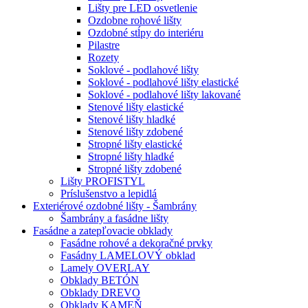
Lišty pre LED osvetlenie
Ozdobne rohové lišty
Ozdobné stĺpy do interiéru
Pilastre
Rozety
Soklové - podlahové lišty
Soklové - podlahové lišty elastické
Soklové - podlahové lišty lakované
Stenové lišty elastické
Stenové lišty hladké
Stenové lišty zdobené
Stropné lišty elastické
Stropné lišty hladké
Stropné lišty zdobené
Lišty PROFISTYL
Príslušenstvo a lepidlá
Exteriérové ozdobné lišty - Šambrány
Šambrány a fasádne lišty
Fasádne a zatepľovacie obklady
Fasádne rohové a dekoračné prvky
Fasádny LAMELOVÝ obklad
Lamely OVERLAY
Obklady BETÓN
Obklady DREVO
Obklady KAMEŇ