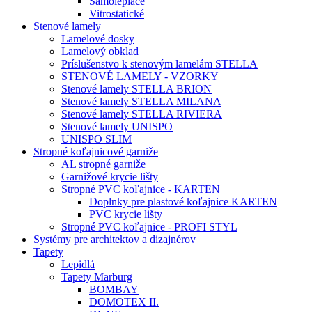
Samolepiace
Vitrostatické
Stenové lamely
Lamelové dosky
Lamelový obklad
Príslušenstvo k stenovým lamelám STELLA
STENOVÉ LAMELY - VZORKY
Stenové lamely STELLA BRION
Stenové lamely STELLA MILANA
Stenové lamely STELLA RIVIERA
Stenové lamely UNISPO
UNISPO SLIM
Stropné koľajnicové garniže
AL stropné garniže
Garnižové krycie lišty
Stropné PVC koľajnice - KARTEN
Doplnky pre plastové koľajnice KARTEN
PVC krycie lišty
Stropné PVC koľajnice - PROFI STYL
Systémy pre architektov a dizajnérov
Tapety
Lepidlá
Tapety Marburg
BOMBAY
DOMOTEX II.