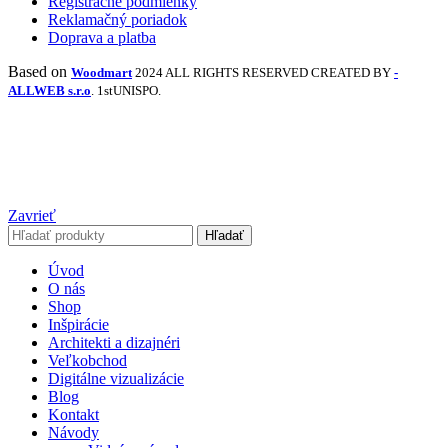
Registračné podmienky
Reklamačný poriadok
Doprava a platba
Based on
Woodmart
2024 ALL RIGHTS RESERVED CREATED BY
-
ALLWEB s.r.o
. 1stUNISPO.
Zavrieť
Hľadať
Úvod
O nás
Shop
Inšpirácie
Architekti a dizajnéri
Veľkobchod
Digitálne vizualizácie
Blog
Kontakt
Návody