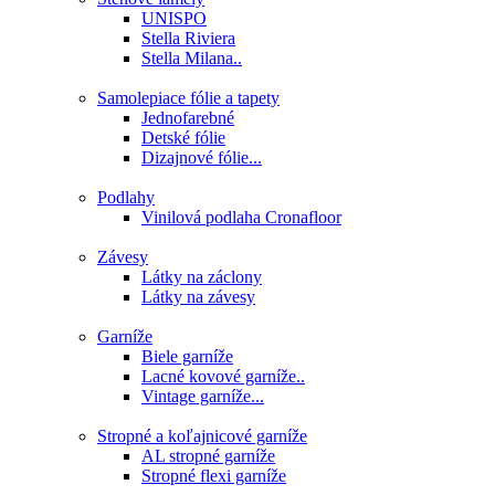
UNISPO
Stella Riviera
Stella Milana..
Samolepiace fólie a tapety
Jednofarebné
Detské fólie
Dizajnové fólie...
Podlahy
Vinilová podlaha Cronafloor
Závesy
Látky na záclony
Látky na závesy
Garníže
Biele garníže
Lacné kovové garníže..
Vintage garníže...
Stropné a koľajnicové garníže
AL stropné garníže
Stropné flexi garníže