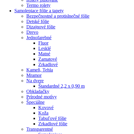
Termo rolety
Samolepiace fólie a tapety
Bezpečnostné a protislnečné fólie
Detské fólie
Dizajnové fólie
Drevo
Jednofarebné
Fluor
Lesklé
Matné
Zamatové
Zrkadlové
Kameň, Tehla
Mramor
Na dvere
Štandardné 2,2 x 0,90 m
Obkladačky
Prírodné motívy
Špeciálne
Kovové
Koža
Tabuľové fólie
Zrkadlové fólie
Transparentné