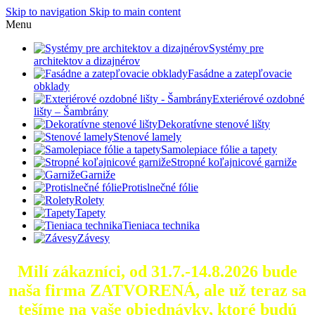
Skip to navigation
Skip to main content
Menu
Systémy pre
architektov a dizajnérov
Fasádne a zatepľovacie
obklady
Exteriérové ozdobné
lišty – Šambrány
Dekoratívne stenové lišty
Stenové lamely
Samolepiace fólie a tapety
Stropné koľajnicové garniže
Garniže
Protislnečné fólie
Rolety
Tapety
Tieniaca technika
Závesy
Milí zákazníci, od 31.7.-14.8.2026 bude
naša firma ZATVORENÁ, ale už teraz sa
tešíme na vaše objednávky, ktoré
budú