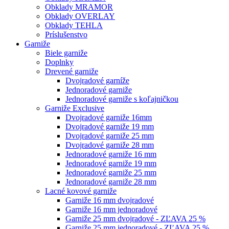
Obklady MRAMOR
Obklady OVERLAY
Obklady TEHLA
Príslušenstvo
Garniže
Biele garniže
Doplnky
Drevené garniže
Dvojradové garníže
Jednoradové garniže
Jednoradové garniže s koľajničkou
Garniže Exclusive
Dvojradové garniže 16mm
Dvojradové garniže 19 mm
Dvojradové garniže 25 mm
Dvojradové garniže 28 mm
Jednoradové garniže 16 mm
Jednoradové garniže 19 mm
Jednoradové garniže 25 mm
Jednoradové garniže 28 mm
Lacné kovové garniže
Garniže 16 mm dvojradové
Garniže 16 mm jednoradové
Garniže 25 mm dvojradové - ZĽAVA 25 %
Garniže 25 mm jednoradové - ZĽAVA 25 %