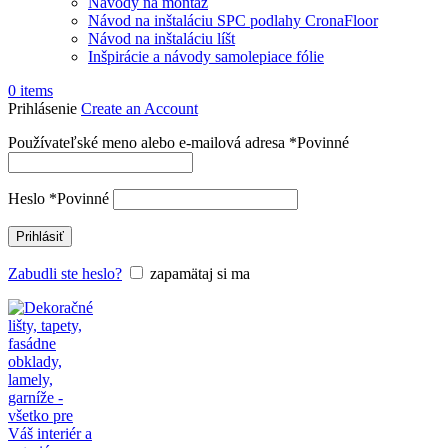
Návody na montáž
Návod na inštaláciu SPC podlahy CronaFloor
Návod na inštaláciu líšt
Inšpirácie a návody samolepiace fólie
0
items
Prihlásenie
Create an Account
Používateľské meno alebo e-mailová adresa
*
Povinné
Heslo
*
Povinné
Prihlásiť
Zabudli ste heslo?
zapamätaj si ma