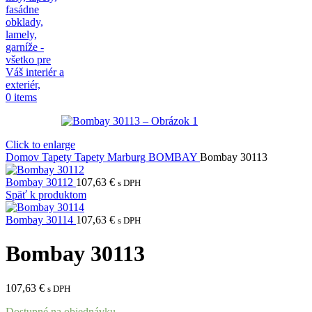
0
items
Click to enlarge
Domov
Tapety
Tapety Marburg
BOMBAY
Bombay 30113
Bombay 30112
107,63
€
s DPH
Späť k produktom
Bombay 30114
107,63
€
s DPH
Bombay 30113
107,63
€
s DPH
Dostupné na objednávku