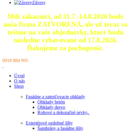
Závesy
Milí zákazníci, od 31.7.-14.8.2026 bude
naša firma ZATVORENÁ, ale už teraz sa
tešíme na vaše objednávky, ktoré
budú
následne vybavované od 17.8.2026.
Ďakujeme za pochopenie.
0918 884 995
Úvod
O nás
Shop
Fasádne a zatepľovacie obklady
Obklady betón
Obklady drevo
Rohové a dekoračné prvky..
Exteriérové ozdobné lišty
Šambrány a fasádne lišty