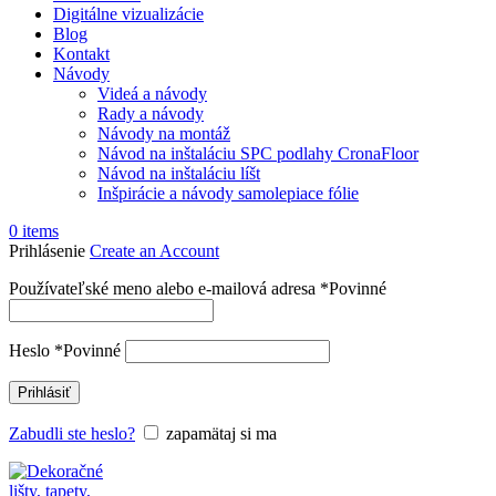
Digitálne vizualizácie
Blog
Kontakt
Návody
Videá a návody
Rady a návody
Návody na montáž
Návod na inštaláciu SPC podlahy CronaFloor
Návod na inštaláciu líšt
Inšpirácie a návody samolepiace fólie
0
items
Prihlásenie
Create an Account
Používateľské meno alebo e-mailová adresa
*
Povinné
Heslo
*
Povinné
Prihlásiť
Zabudli ste heslo?
zapamätaj si ma