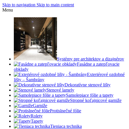
Skip to navigation
Skip to main content
Menu
Systémy pre architektov a dizajnérov
Fasádne a zatepľovacie
obklady
Exteriérové ozdobné
lišty – Šambrány
Dekoratívne stenové lišty
Stenové lamely
Samolepiace fólie a tapety
Stropné koľajnicové garniže
Garniže
Protislnečné fólie
Rolety
Tapety
Tieniaca technika