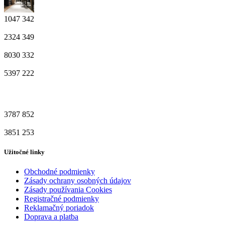
1047
342
2324
349
8030
332
5397
222
3787
852
3851
253
Užitočné linky
Obchodné podmienky
Zásady ochrany osobných údajov
Zásady používania Cookies
Registračné podmienky
Reklamačný poriadok
Doprava a platba