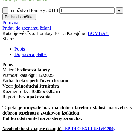
množstvo Bombay 30113
Pridať do košíka
Porovnať
Pridať do zoznamu želaní
Katalógové číslo:
Bombay 30113
Kategória:
BOMBAY
Share:
Popis
Doprava a platba
Popis
Materiál:
vliesová tapety
Platnosť katalógu:
12/2025
Farba:
biela s perleťovým leskom
Vzor:
jednoduchá štruktúra
Rozmer rolky:
10,05 x 0,92 m
Raport::
bez opakovania
Tapeta je
umývateľná
,
má dobrú
farebnú
stálosť
na svetle
,
s
dobrou
tepelnou a zvukovou
izoláciou
.
Ľahko
odstrániteľná
zo
steny
za
sucha
.
Nezabudnite si k tapete dokúpiť
LEPIDLO EXCLUSIVE 200g