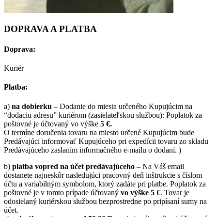
DOPRAVA A PLATBA
Doprava:
Kuriér
Platba:
a)
na dobierku
– Dodanie do miesta určeného Kupujúcim na
“dodaciu adresu” kuriérom (zasielateľskou službou): Poplatok za
poštovné je účtovaný vo výške
5 €.
O termíne doručenia tovaru na miesto určené Kupujúcim bude
Predávajúci informovať Kupujúceho pri expedícii tovaru zo skladu
Predávajúceho zaslaním informačného e-mailu o dodaní. )
b)
platba vopred na účet predávajúceho
– Na Váš email
dostanete najneskôr nasledujúci pracovný deň inštrukcie s číslom
účtu a variabilným symbolom, ktorý zadáte pri platbe. Poplatok za
poštovné je v tomto prípade účtovaný
vo výške 5 €
. Tovar je
odosielaný kuriérskou službou bezprostredne po pripísaní sumy na
účet.