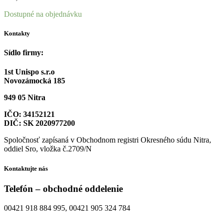
Dostupné na objednávku
Kontakty
Sídlo firmy:
1st Unispo s.r.o
Novozámocká 185
949 05 Nitra
IČO: 34152121
DIČ: SK 2020977200
Spoločnosť zapísaná v Obchodnom registri Okresného súdu Nitra,
oddiel Sro, vložka č.2709/N
Kontaktujte nás
Telefón – obchodné oddelenie
00421 918 884 995, 00421 905 324 784