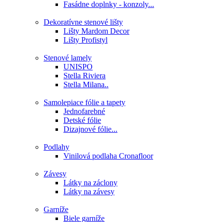
Fasádne doplnky - konzoly...
Dekoratívne stenové lišty
Lišty Mardom Decor
Lišty Profistyl
Stenové lamely
UNISPO
Stella Riviera
Stella Milana..
Samolepiace fólie a tapety
Jednofarebné
Detské fólie
Dizajnové fólie...
Podlahy
Vinilová podlaha Cronafloor
Závesy
Látky na záclony
Látky na závesy
Garníže
Biele garníže