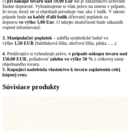
c)
pri nákupe tovaru nad 59,90 Eur
nie je zákazníkovi účtované
žiadne dopravné. Vyhradzujeme si však právo na zmenu v prípade,
že tovar, ktorý ste si objednali presahuje viac ako 1 balík. V takom
prípade bude
za každý ďalší balík
účtovaný poplatok za
dopravu
vo výške 5,00 Eur
. O takejto skutočnosti bude zákazník
vopred informovaný.
3. Manipulačný poplatok
– zahŕňa symbolické balné vo
výške
1,50 EUR
(bublinková fólia, strečová fólia, páska …..).
4
. Predávajúci si vyhradzuje právo,
v prípade nákupu tovaru nad
150,00 EUR
, požadovať
zálohu vo výške 50 %
z celkovej sumy
objednaného tovaru.
5.
Kupujúci nadobúda vlastníctvo k tovaru zaplatením celej
kúpnej ceny.
Súvisiace produkty