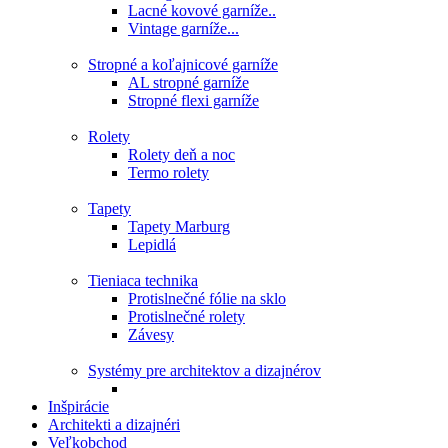
Lacné kovové garníže..
Vintage garníže...
Stropné a koľajnicové garníže
AL stropné garníže
Stropné flexi garníže
Rolety
Rolety deň a noc
Termo rolety
Tapety
Tapety Marburg
Lepidlá
Tieniaca technika
Protislnečné fólie na sklo
Protislnečné rolety
Závesy
Systémy pre architektov a dizajnérov
Inšpirácie
Architekti a dizajnéri
Veľkobchod