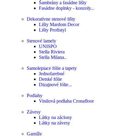
Šambrány a fasádne lišty
Fasádne doplnky - konzoly...
Dekoratívne stenové lišty
Lišty Mardom Decor
Lišty Profistyl
Stenové lamely
UNISPO
Stella Riviera
Stella Milana..
Samolepiace fólie a tapety
Jednofarebné
Detské fólie
Dizajnové fólie...
Podlahy
Vinilová podlaha Cronafloor
Závesy
Látky na záclony
Látky na závesy
Garníže