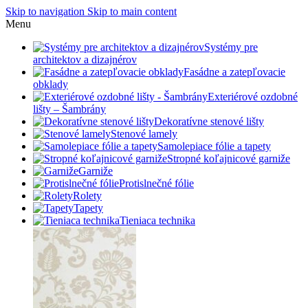
Skip to navigation
Skip to main content
Menu
Systémy pre
architektov a dizajnérov
Fasádne a zatepľovacie
obklady
Exteriérové ozdobné
lišty – Šambrány
Dekoratívne stenové lišty
Stenové lamely
Samolepiace fólie a tapety
Stropné koľajnicové garniže
Garniže
Protislnečné fólie
Rolety
Tapety
Tieniaca technika