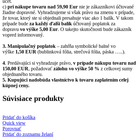
účet.
c)
pri nákupe tovaru nad 59,90 Eur
nie je zákazníkovi účtované
žiadne dopravné. Vyhradzujeme si však právo na zmenu v prípade,
že tovar, ktorý ste si objednali presahuje viac ako 1 balík. V takom
prípade bude
za každý ďalší balík
účtovaný poplatok za
dopravu
vo výške 5,00 Eur
. O takejto skutočnosti bude zákazník
vopred informovaný.
3. Manipulačný poplatok
– zahŕňa symbolické balné vo
výške
1,50 EUR
(bublinková fólia, strečová fólia, páska …..).
4
. Predávajúci si vyhradzuje právo,
v prípade nákupu tovaru nad
150,00 EUR
, požadovať
zálohu vo výške 50 %
z celkovej sumy
objednaného tovaru.
5.
Kupujúci nadobúda vlastníctvo k tovaru zaplatením celej
kúpnej ceny.
Súvisiace produkty
Pridať do košíka
Quick view
Porovnať
Pridať do zoznamu želaní