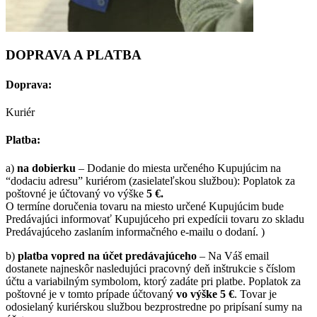
DOPRAVA A PLATBA
Doprava:
Kuriér
Platba:
a)
na dobierku
– Dodanie do miesta určeného Kupujúcim na
“dodaciu adresu” kuriérom (zasielateľskou službou): Poplatok za
poštovné je účtovaný vo výške
5 €.
O termíne doručenia tovaru na miesto určené Kupujúcim bude
Predávajúci informovať Kupujúceho pri expedícii tovaru zo skladu
Predávajúceho zaslaním informačného e-mailu o dodaní. )
b)
platba vopred na účet predávajúceho
– Na Váš email
dostanete najneskôr nasledujúci pracovný deň inštrukcie s číslom
účtu a variabilným symbolom, ktorý zadáte pri platbe. Poplatok za
poštovné je v tomto prípade účtovaný
vo výške 5 €
. Tovar je
odosielaný kuriérskou službou bezprostredne po pripísaní sumy na