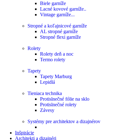
Biele garníže
Lacné kovové garníže..
Vintage garníže...
Stropné a koľajnicové garníže
AL stropné garníže
Stropné flexi garníže
Rolety
Rolety deň a noc
Termo rolety
Tapety
Tapety Marburg
Lepidlá
Tieniaca technika
Protislnečné fólie na sklo
Protislnečné rolety
Závesy
Systémy pre architektov a dizajnérov
Inšpirácie
Architekti a dizajnéri