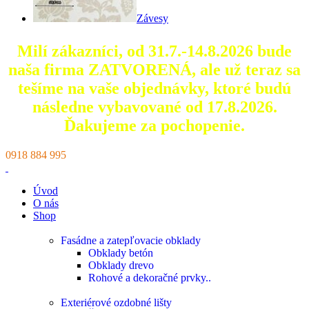
Závesy
Milí zákazníci, od 31.7.-14.8.2026 bude
naša firma ZATVORENÁ, ale už teraz sa
tešíme na vaše objednávky, ktoré
budú
následne vybavované od 17.8.2026.
Ďakujeme za pochopenie.
0918 884 995
Úvod
O nás
Shop
Fasádne a zatepľovacie obklady
Obklady betón
Obklady drevo
Rohové a dekoračné prvky..
Exteriérové ozdobné lišty