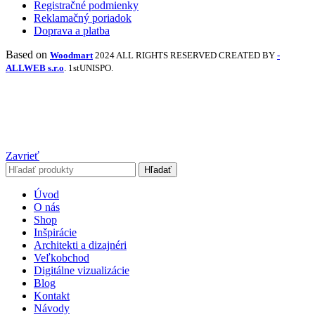
Registračné podmienky
Reklamačný poriadok
Doprava a platba
Based on
Woodmart
2024 ALL RIGHTS RESERVED CREATED BY
-
ALLWEB s.r.o
. 1stUNISPO.
Zavrieť
Hľadať
Úvod
O nás
Shop
Inšpirácie
Architekti a dizajnéri
Veľkobchod
Digitálne vizualizácie
Blog
Kontakt
Návody