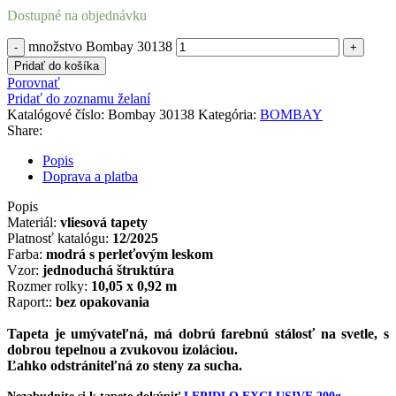
Dostupné na objednávku
množstvo Bombay 30138
Pridať do košíka
Porovnať
Pridať do zoznamu želaní
Katalógové číslo:
Bombay 30138
Kategória:
BOMBAY
Share:
Popis
Doprava a platba
Popis
Materiál:
vliesová tapety
Platnosť katalógu:
12/2025
Farba:
modrá s perleťovým leskom
Vzor:
jednoduchá štruktúra
Rozmer rolky:
10,05 x 0,92 m
Raport::
bez opakovania
Tapeta je
umývateľná
,
má dobrú
farebnú
stálosť
na svetle
,
s
dobrou
tepelnou a zvukovou
izoláciou
.
Ľahko
odstrániteľná
zo
steny
za
sucha
.