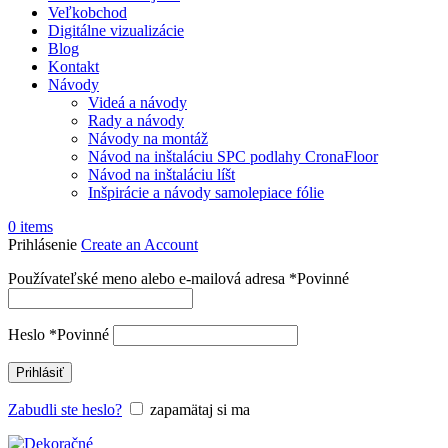
Veľkobchod
Digitálne vizualizácie
Blog
Kontakt
Návody
Videá a návody
Rady a návody
Návody na montáž
Návod na inštaláciu SPC podlahy CronaFloor
Návod na inštaláciu líšt
Inšpirácie a návody samolepiace fólie
0
items
Prihlásenie
Create an Account
Používateľské meno alebo e-mailová adresa
*
Povinné
Heslo
*
Povinné
Prihlásiť
Zabudli ste heslo?
zapamätaj si ma