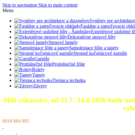
Skip to navigation
Skip to main content
Menu
Systémy pre architektov
Fasádne a zatepľovacie obk
Exteriérové ozdobné l
Dekoratívne stenové lišty
Stenové lamely
Samolepiace fólie a tapety
Stropné koľajnicové garniže
Garniže
Protislnečné fólie
Rolety
Tapety
Tieniaca technika
Závesy
Milí zákazníci, od 31.7.-14.8.2026 bude n
vyb
0918 884 995