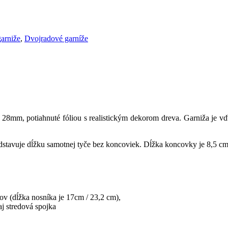
arniže
,
Dvojradové garníže
28mm, potiahnuté fóliou s realistickým dekorom dreva. Garniža je vď
stavuje dĺžku samotnej tyče bez koncoviek. Dĺžka koncovky je 8,5 cm 
ov (dĺžka nosníka je 17cm / 23,2 cm),
aj stredová spojka