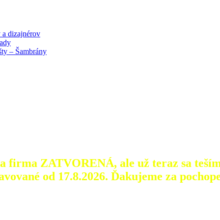
 a dizajnérov
lady
išty – Šambrány
aša firma ZATVORENÁ, ale už teraz sa teším
avované od 17.8.2026.
Ďakujeme za pochope