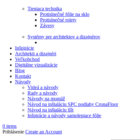
Tieniaca technika
Protislnečné fólie na sklo
Protislnečné rolety
Závesy
Systémy pre architektov a dizajnérov
Inšpirácie
Architekti a dizajnéri
Veľkobchod
Digitálne vizualizácie
Blog
Kontakt
Návody
Videá a návody
Rady a návody
Návody na montáž
Návod na inštaláciu SPC podlahy CronaFloor
Návod na inštaláciu líšt
Inšpirácie a návody samolepiace fólie
0
items
Prihlásenie
Create an Account