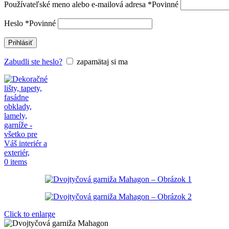
Používateľské meno alebo e-mailová adresa
*
Povinné
Heslo
*
Povinné
Prihlásiť
Zabudli ste heslo?
zapamätaj si ma
0
items
Click to enlarge