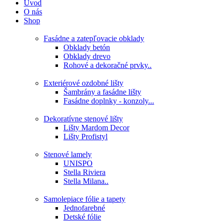
Úvod
O nás
Shop
Fasádne a zatepľovacie obklady
Obklady betón
Obklady drevo
Rohové a dekoračné prvky..
Exteriérové ozdobné lišty
Šambrány a fasádne lišty
Fasádne doplnky - konzoly...
Dekoratívne stenové lišty
Lišty Mardom Decor
Lišty Profistyl
Stenové lamely
UNISPO
Stella Riviera
Stella Milana..
Samolepiace fólie a tapety
Jednofarebné
Detské fólie