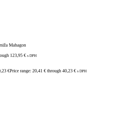
rniža Mahagon
hrough 123,95 €
s DPH
0,23
€
Price range: 20,41 € through 40,23 €
s DPH