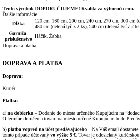
Tento výrobok DOPORUČUJEME! Kvalita za výbornú cenu.
Ďalšie informácie
120 cm
,
160 cm
,
200 cm
,
240 cm
,
270 cm
,
300 cm (d
Dĺžka
480 cm (delená tyč z 2 ks)
,
540 cm (delená tyč z 2 ks
Garniža-
Háčik
,
Žabka
príslušenstvo
Doprava a platba
DOPRAVA A PLATBA
Doprava:
Kuriér
Platba:
a)
na dobierku
– Dodanie do miesta určeného Kupujúcim na “dodaciu
O termíne doručenia tovaru na miesto určené Kupujúcim bude Predáva
b)
platba vopred na účet predávajúceho
– Na Váš email dostanete n
tomto prípade účtovaný
vo výške 5 €
. Tovar je odosielaný kuriérskou