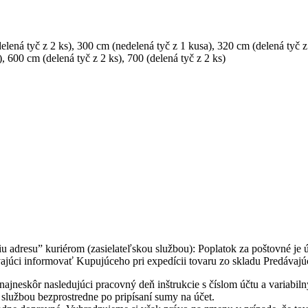
elená tyč z 2 ks)
,
300 cm (nedelená tyč z 1 kusa)
,
320 cm (delená tyč z
)
,
600 cm (delená tyč z 2 ks)
,
700 (delená tyč z 2 ks)
 adresu” kuriérom (zasielateľskou službou): Poplatok za poštovné je
júci informovať Kupujúceho pri expedícii tovaru zo skladu Predávajú
ajneskôr nasledujúci pracovný deň inštrukcie s číslom účtu a variabil
 službou bezprostredne po pripísaní sumy na účet.