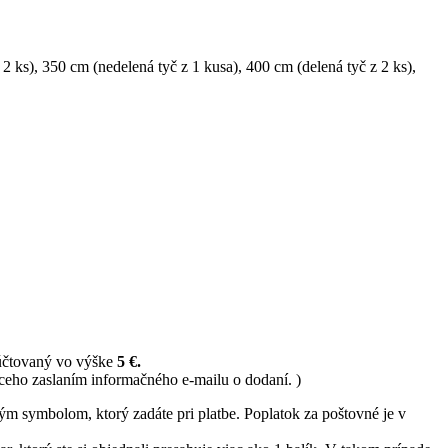
 2 ks)
,
350 cm (nedelená tyč z 1 kusa)
,
400 cm (delená tyč z 2 ks)
,
 účtovaný vo výške
5 €.
ceho zaslaním informačného e-mailu o dodaní. )
ným symbolom, ktorý zadáte pri platbe. Poplatok za poštovné je v