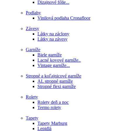
Dizajnové fólie...
Podlahy
Vinilová podlaha Cronafloor
Závesy
Látky na záclony
Látky na závesy
Garníže
Biele garníže
Lacné kovové garníže..
Vintage garníže...
Stropné a koľajnicové garníže
AL stropné garníže
Stropné flexi garníže
Rolety
Rolety deň a noc
Termo rolety
Tapety
Tapety Marburg
Lepidlá