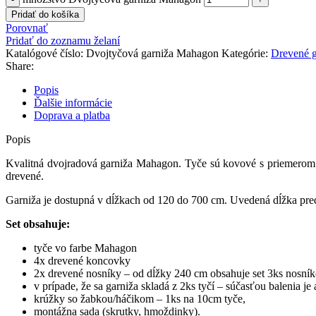
Pridať do košíka
Porovnať
Pridať do zoznamu želaní
Katalógové číslo:
Dvojtyčová garniža Mahagon
Kategórie:
Drevené g
Share:
Popis
Ďalšie informácie
Doprava a platba
Popis
Kvalitná dvojradová garniža Mahagon. Tyče sú kovové s priemerom 
drevené.
Garniža je dostupná v dĺžkach od 120 do 700 cm. Uvedená dĺžka pred
Set obsahuje:
tyče
vo farbe Mahagon
4x
drevené koncovky
2x
drevené nosníky – od dĺžky 240 cm obsahuje set 3ks nosník
v prípade, že sa garniža skladá z 2ks tyčí – súčasťou balenia je 
krúžky so žabkou/háčikom – 1ks na 10cm tyče,
montážna sada (skrutky, hmoždinky).