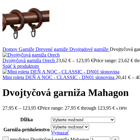
Domov
Garniže
Drevené garniže
Dvojradové garníže
Dvojtyčová ga
Dvojtyčová garniža Orech
23,62
€
–
123,95
€
Price range: 23,62 € t
Späť k produktom
Mini roleta DEŇ A NOC - CLASSIC - DN01 slonovina
20,41
€
–
4
Dvojtyčová garniža Mahagon
27,95
€
–
123,95
€
Price range: 27,95 € through 123,95 €
s DPH
Dĺžka
Garniža-príslušenstvo
Vymazať
množstvo Dvojtyčová garniža Mahagon