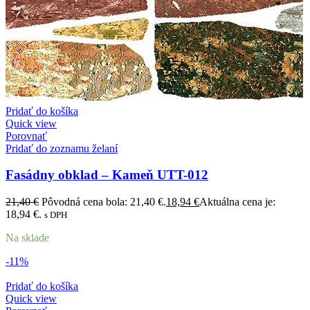
Pridať do košíka
Quick view
Porovnať
Pridať do zoznamu želaní
Fasádny obklad – Kameň UTT-012
21,40
€
Pôvodná cena bola: 21,40 €.
18,94
€
Aktuálna cena je:
18,94 €.
s DPH
Na sklade
-11%
Pridať do košíka
Quick view