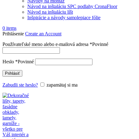
Návody na montáž
Návod na inštaláciu SPC podlahy CronaFloor
Návod na inštaláciu líšt
Inšpirácie a návody samolepiace fólie
0
items
Prihlásenie
Create an Account
Používateľské meno alebo e-mailová adresa
*
Povinné
Heslo
*
Povinné
Prihlásiť
Zabudli ste heslo?
zapamätaj si ma