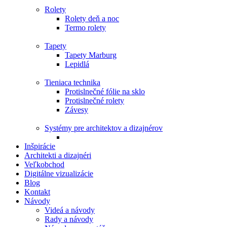
Rolety
Rolety deň a noc
Termo rolety
Tapety
Tapety Marburg
Lepidlá
Tieniaca technika
Protislnečné fólie na sklo
Protislnečné rolety
Závesy
Systémy pre architektov a dizajnérov
Inšpirácie
Architekti a dizajnéri
Veľkobchod
Digitálne vizualizácie
Blog
Kontakt
Návody
Videá a návody
Rady a návody