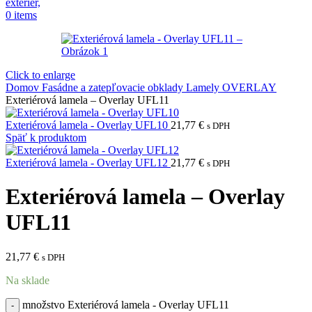
0
items
Click to enlarge
Domov
Fasádne a zatepľovacie obklady
Lamely OVERLAY
Exteriérová lamela – Overlay UFL11
Exteriérová lamela - Overlay UFL10
21,77
€
s DPH
Späť k produktom
Exteriérová lamela - Overlay UFL12
21,77
€
s DPH
Exteriérová lamela – Overlay
UFL11
21,77
€
s DPH
Na sklade
množstvo Exteriérová lamela - Overlay UFL11