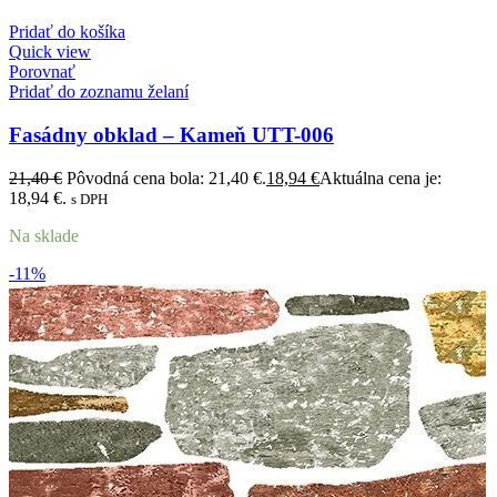
Pridať do košíka
Quick view
Porovnať
Pridať do zoznamu želaní
Fasádny obklad – Kameň UTT-006
21,40
€
Pôvodná cena bola: 21,40 €.
18,94
€
Aktuálna cena je:
18,94 €.
s DPH
Na sklade
-11%