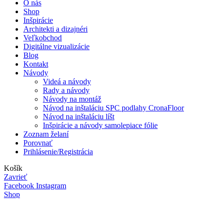
O nás
Shop
Inšpirácie
Architekti a dizajnéri
Veľkobchod
Digitálne vizualizácie
Blog
Kontakt
Návody
Videá a návody
Rady a návody
Návody na montáž
Návod na inštaláciu SPC podlahy CronaFloor
Návod na inštaláciu líšt
Inšpirácie a návody samolepiace fólie
Zoznam želaní
Porovnať
Prihlásenie/Registrácia
Košík
Zavrieť
Facebook
Instagram
Shop
Menu
Môj účet