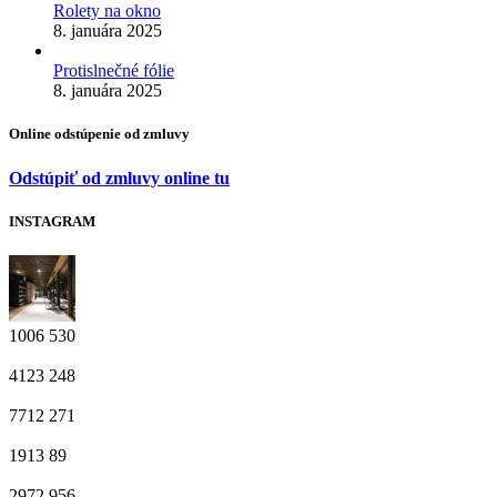
Rolety na okno
8. januára 2025
Protislnečné fólie
8. januára 2025
Online odstúpenie od zmluvy
Odstúpiť od zmluvy online tu
INSTAGRAM
1006
530
4123
248
7712
271
1913
89
2972
956