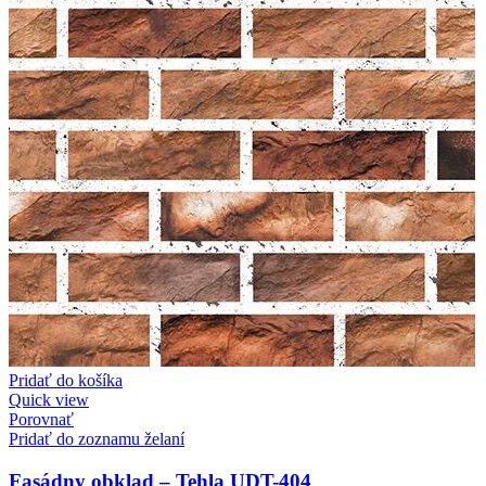
Pridať do košíka
Quick view
Porovnať
Pridať do zoznamu želaní
Fasádny obklad – Tehla UDT-404