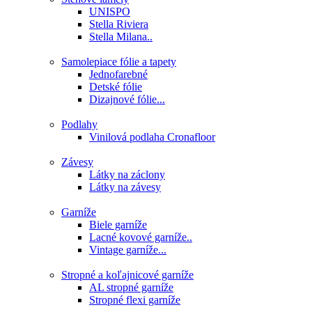
UNISPO
Stella Riviera
Stella Milana..
Samolepiace fólie a tapety
Jednofarebné
Detské fólie
Dizajnové fólie...
Podlahy
Vinilová podlaha Cronafloor
Závesy
Látky na záclony
Látky na závesy
Garníže
Biele garníže
Lacné kovové garníže..
Vintage garníže...
Stropné a koľajnicové garníže
AL stropné garníže
Stropné flexi garníže