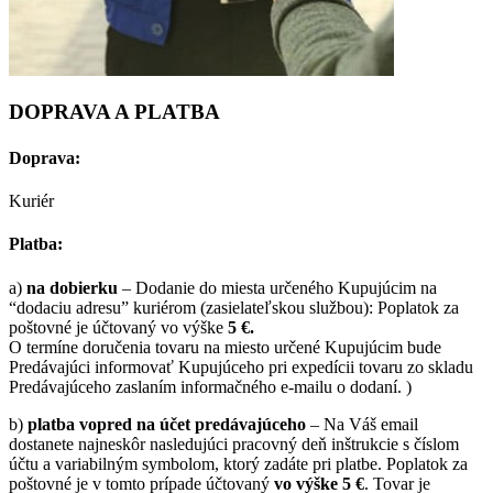
DOPRAVA A PLATBA
Doprava:
Kuriér
Platba:
a)
na dobierku
– Dodanie do miesta určeného Kupujúcim na
“dodaciu adresu” kuriérom (zasielateľskou službou): Poplatok za
poštovné je účtovaný vo výške
5 €.
O termíne doručenia tovaru na miesto určené Kupujúcim bude
Predávajúci informovať Kupujúceho pri expedícii tovaru zo skladu
Predávajúceho zaslaním informačného e-mailu o dodaní. )
b)
platba vopred na účet predávajúceho
– Na Váš email
dostanete najneskôr nasledujúci pracovný deň inštrukcie s číslom
účtu a variabilným symbolom, ktorý zadáte pri platbe. Poplatok za
poštovné je v tomto prípade účtovaný
vo výške 5 €
. Tovar je