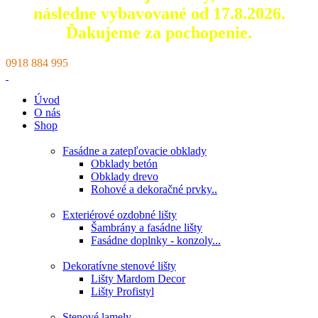
následne vybavované od 17.8.2026.
Ďakujeme za pochopenie.
0918 884 995
Úvod
O nás
Shop
Fasádne a zatepľovacie obklady
Obklady betón
Obklady drevo
Rohové a dekoračné prvky..
Exteriérové ozdobné lišty
Šambrány a fasádne lišty
Fasádne doplnky - konzoly...
Dekoratívne stenové lišty
Lišty Mardom Decor
Lišty Profistyl
Stenové lamely