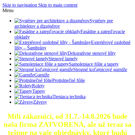
Skip to navigation
Skip to main content
Menu
Systémy pre
architektov a dizajnérov
Fasádne a zatepľovacie
obklady
Exteriérové ozdobné
lišty – Šambrány
Dekoratívne stenové lišty
Stenové lamely
Samolepiace fólie a tapety
Stropné koľajnicové garniže
Garniže
Protislnečné fólie
Rolety
Tapety
Tieniaca technika
Závesy
Milí zákazníci, od 31.7.-14.8.2026 bude
naša firma ZATVORENÁ, ale už teraz sa
tešíme na vaše objednávky, ktoré
budú