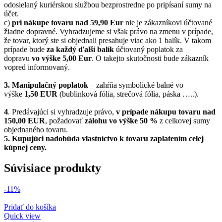
odosielaný kuriérskou službou bezprostredne po pripísaní sumy na
účet.
c)
pri nákupe tovaru nad 59,90 Eur
nie je zákazníkovi účtované
žiadne dopravné. Vyhradzujeme si však právo na zmenu v prípade,
že tovar, ktorý ste si objednali presahuje viac ako 1 balík. V takom
prípade bude
za každý ďalší balík
účtovaný poplatok za
dopravu
vo výške 5,00 Eur
. O takejto skutočnosti bude zákazník
vopred informovaný.
3. Manipulačný poplatok
– zahŕňa symbolické balné vo
výške
1,50 EUR
(bublinková fólia, strečová fólia, páska …..).
4
. Predávajúci si vyhradzuje právo,
v prípade nákupu tovaru nad
150,00 EUR
, požadovať
zálohu vo výške 50 %
z celkovej sumy
objednaného tovaru.
5.
Kupujúci nadobúda vlastníctvo k tovaru zaplatením celej
kúpnej ceny.
Súvisiace produkty
-11%
Pridať do košíka
Quick view