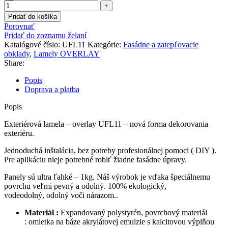
Pridať do košíka
Porovnať
Pridať do zoznamu želaní
Katalógové číslo:
UFL11
Kategórie:
Fasádne a zatepľovacie
obklady
,
Lamely OVERLAY
Share:
Popis
Doprava a platba
Popis
Exteriérová lamela – overlay UFL11 – nová forma dekorovania
exteriéru.
Jednoduchá inštalácia, bez potreby profesionálnej pomoci ( DIY ).
Pre aplikáciu nieje potrebné robiť žiadne fasádne úpravy.
Panely sú ultra ľahké – 1kg. Náš výrobok je vďaka špeciálnemu
povrchu veľmi pevný a odolný. 100% ekologický,
vodeodolný, odolný voči nárazom..
Materiál :
Expandovaný polystyrén, povrchový materiál
: omietka na báze akrylátovej emulzie s kalcitovou výplňou