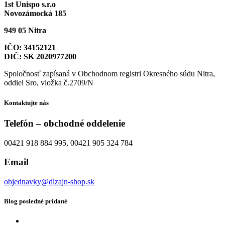
1st Unispo s.r.o
Novozámocká 185
949 05 Nitra
IČO: 34152121
DIČ: SK 2020977200
Spoločnosť zapísaná v Obchodnom registri Okresného súdu Nitra,
oddiel Sro, vložka č.2709/N
Kontaktujte nás
Telefón – obchodné oddelenie
00421 918 884 995, 00421 905 324 784
Email
objednavky@dizajn-shop.sk
Blog posledné pridané