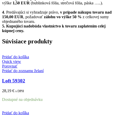
výške
1,50 EUR
(bublinková fólia, strečová fólia, páska …..).
4
. Predávajúci si vyhradzuje právo,
v prípade nákupu tovaru nad
150,00 EUR
, požadovať
zálohu vo výške 50 %
z celkovej sumy
objednaného tovaru.
5.
Kupujúci nadobúda vlastníctvo k tovaru zaplatením celej
kúpnej ceny.
Súvisiace produkty
Pridať do košíka
Quick view
Porovnať
Pridať do zoznamu želaní
Loft 59302
28,19
€
s DPH
Dostupné na objednávku
Pridať do košíka