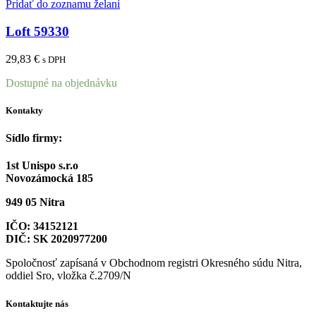
Pridať do zoznamu želaní
Loft 59330
29,83
€
s DPH
Dostupné na objednávku
Kontakty
Sídlo firmy:
1st Unispo s.r.o
Novozámocká 185
949 05 Nitra
IČO: 34152121
DIČ: SK 2020977200
Spoločnosť zapísaná v Obchodnom registri Okresného súdu Nitra,
oddiel Sro, vložka č.2709/N
Kontaktujte nás