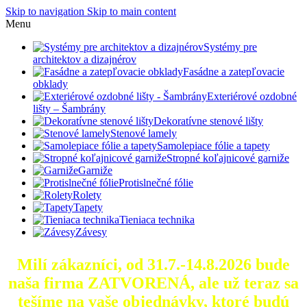
Skip to navigation
Skip to main content
Menu
Systémy pre
architektov a dizajnérov
Fasádne a zatepľovacie
obklady
Exteriérové ozdobné
lišty – Šambrány
Dekoratívne stenové lišty
Stenové lamely
Samolepiace fólie a tapety
Stropné koľajnicové garniže
Garniže
Protislnečné fólie
Rolety
Tapety
Tieniaca technika
Závesy
Milí zákazníci, od 31.7.-14.8.2026 bude
naša firma ZATVORENÁ, ale už teraz sa
tešíme na vaše objednávky, ktoré
budú