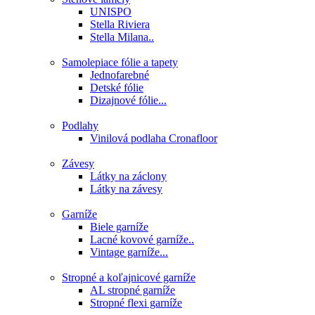
UNISPO
Stella Riviera
Stella Milana..
Samolepiace fólie a tapety
Jednofarebné
Detské fólie
Dizajnové fólie...
Podlahy
Vinilová podlaha Cronafloor
Závesy
Látky na záclony
Látky na závesy
Garníže
Biele garníže
Lacné kovové garníže..
Vintage garníže...
Stropné a koľajnicové garníže
AL stropné garníže
Stropné flexi garníže