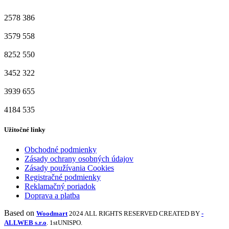
2578
386
3579
558
8252
550
3452
322
3939
655
4184
535
Užitočné linky
Obchodné podmienky
Zásady ochrany osobných údajov
Zásady používania Cookies
Registračné podmienky
Reklamačný poriadok
Doprava a platba
Based on
Woodmart
2024 ALL RIGHTS RESERVED CREATED BY
-
ALLWEB s.r.o
. 1stUNISPO.