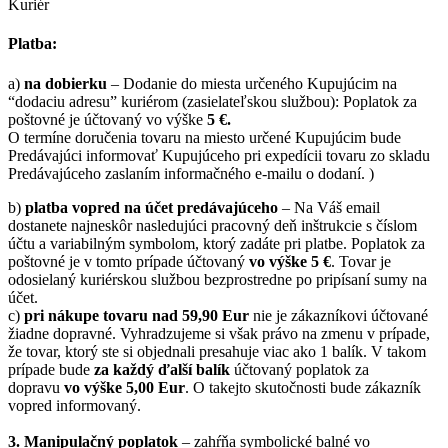
Kuriér
Platba:
a)
na dobierku
– Dodanie do miesta určeného Kupujúcim na
“dodaciu adresu” kuriérom (zasielateľskou službou): Poplatok za
poštovné je účtovaný vo výške
5 €.
O termíne doručenia tovaru na miesto určené Kupujúcim bude
Predávajúci informovať Kupujúceho pri expedícii tovaru zo skladu
Predávajúceho zaslaním informačného e-mailu o dodaní. )
b)
platba vopred na účet predávajúceho
– Na Váš email
dostanete najneskôr nasledujúci pracovný deň inštrukcie s číslom
účtu a variabilným symbolom, ktorý zadáte pri platbe. Poplatok za
poštovné je v tomto prípade účtovaný
vo výške 5 €
. Tovar je
odosielaný kuriérskou službou bezprostredne po pripísaní sumy na
účet.
c)
pri nákupe tovaru nad 59,90 Eur
nie je zákazníkovi účtované
žiadne dopravné. Vyhradzujeme si však právo na zmenu v prípade,
že tovar, ktorý ste si objednali presahuje viac ako 1 balík. V takom
prípade bude
za každý ďalší balík
účtovaný poplatok za
dopravu
vo výške 5,00 Eur
. O takejto skutočnosti bude zákazník
vopred informovaný.
3. Manipulačný poplatok
– zahŕňa symbolické balné vo