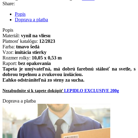
Share:
Popis
Doprava a platba
Popis
Materiál:
vynil na vliesu
Platnosť katalógu:
12/2023
Farba:
tmavo šedá
Vzor:
imitácia stierky
Rozmer rolky:
10,05 x 0,53 m
Raport:
bez opakovania
Tapeta je
umývateľná
,
má dobrú
farebnú
stálosť
na svetle
,
s
dobrou
tepelnou a zvukovou
izoláciou
.
Ľahko
odstrániteľná
zo
steny
za
sucha
.
Nezabudnite si k tapete dokúpiť
LEPIDLO EXCLUSIVE 200g
Doprava a platba