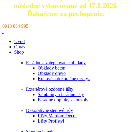
následne vybavované od 17.8.2026.
Ďakujeme za pochopenie.
0918 884 995
Úvod
O nás
Shop
Fasádne a zatepľovacie obklady
Obklady betón
Obklady drevo
Rohové a dekoračné prvky..
Exteriérové ozdobné lišty
Šambrány a fasádne lišty
Fasádne doplnky - konzoly...
Dekoratívne stenové lišty
Lišty Mardom Decor
Lišty Profistyl
Stenové lamely