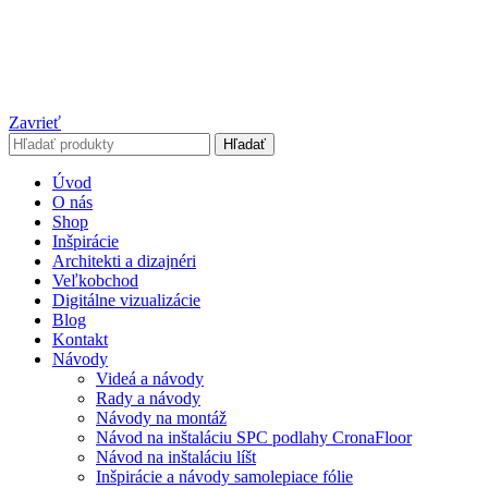
Zavrieť
Hľadať
Úvod
O nás
Shop
Inšpirácie
Architekti a dizajnéri
Veľkobchod
Digitálne vizualizácie
Blog
Kontakt
Návody
Videá a návody
Rady a návody
Návody na montáž
Návod na inštaláciu SPC podlahy CronaFloor
Návod na inštaláciu líšt
Inšpirácie a návody samolepiace fólie