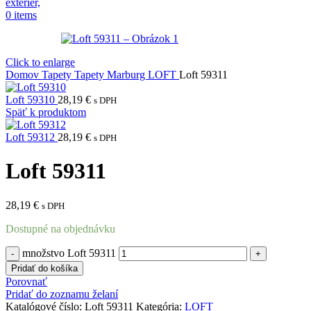
0
items
Click to enlarge
Domov
Tapety
Tapety Marburg
LOFT
Loft 59311
Loft 59310
28,19
€
s DPH
Späť k produktom
Loft 59312
28,19
€
s DPH
Loft 59311
28,19
€
s DPH
Dostupné na objednávku
množstvo Loft 59311
Pridať do košíka
Porovnať
Pridať do zoznamu želaní
Katalógové číslo:
Loft 59311
Kategória:
LOFT