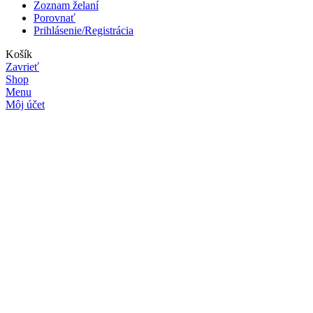
Zoznam želaní
Porovnať
Prihlásenie/Registrácia
Košík
Zavrieť
Shop
Menu
Môj účet