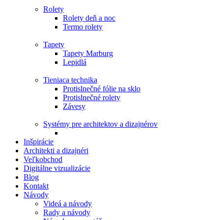
Rolety
Rolety deň a noc
Termo rolety
Tapety
Tapety Marburg
Lepidlá
Tieniaca technika
Protislnečné fólie na sklo
Protislnečné rolety
Závesy
Systémy pre architektov a dizajnérov
Inšpirácie
Architekti a dizajnéri
Veľkobchod
Digitálne vizualizácie
Blog
Kontakt
Návody
Videá a návody
Rady a návody