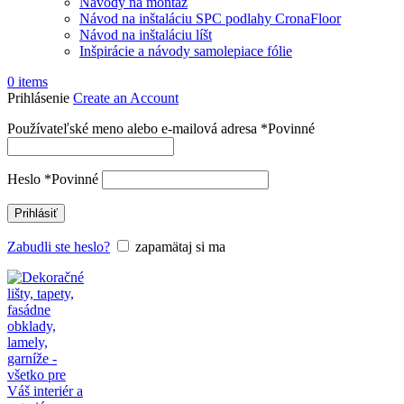
Návody na montáž
Návod na inštaláciu SPC podlahy CronaFloor
Návod na inštaláciu líšt
Inšpirácie a návody samolepiace fólie
0
items
Prihlásenie
Create an Account
Používateľské meno alebo e-mailová adresa
*
Povinné
Heslo
*
Povinné
Prihlásiť
Zabudli ste heslo?
zapamätaj si ma