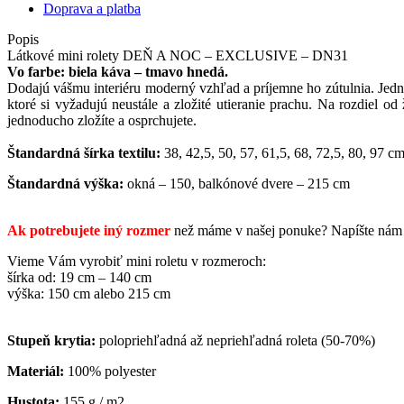
Doprava a platba
Popis
L
átkové mini
rolety
DEŇ A NOC – EXCLUSIVE – DN31
Vo farbe: biela káva – tmavo hnedá.
Dodajú vášmu interiéru moderný vzhľad a príjemne ho zútulnia.
Jed
ktoré si vyžadujú neustále a zložité utieranie prachu. Na rozdiel o
jednoducho zložíte a osprchujete.
Štandardná šírka textilu:
38, 42,5, 50, 57, 61,5, 68, 72,5, 80, 97 c
Štandardná výška:
okná – 150, balkónové dvere – 215 cm
Ak potrebujete iný rozmer
než
máme v
našej
ponuke
?
Napíšte
nám
Vieme Vám vyrobiť mini roletu v rozmeroch:
šírka od: 19 cm – 140 cm
výška: 150 cm alebo 215 cm
Stupeň krytia:
polopriehľadná až nepriehľadná roleta (50-70%)
Materiál:
100% polyester
Hustota:
155 g / m2