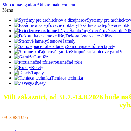
Skip to navigation
Skip to main content
Menu
Systémy pre architektov
Fasádne a zatepľovacie obk
Exteriérové ozdobné l
Dekoratívne stenové lišty
Stenové lamely
Samolepiace fólie a tapety
Stropné koľajnicové garniže
Garniže
Protislnečné fólie
Rolety
Tapety
Tieniaca technika
Závesy
Milí zákazníci, od 31.7.-14.8.2026 bude n
vyb
0918 884 995