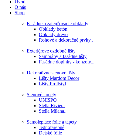
Úvod
O nás
Shop
Fasádne a zatepľovacie obklady
Obklady betón
Obklady drevo
Rohové a dekoračné prvky..
Exteriérové ozdobné lišty
Šambrány a fasádne lišty
Fasádne doplnky - konzoly...
Dekoratívne stenové lišty
Lišty Mardom Decor
Lišty Profistyl
Stenové lamely
UNISPO
Stella Riviera
Stella Milana..
Samolepiace fólie a tapety
Jednofarebné
Detské fólie