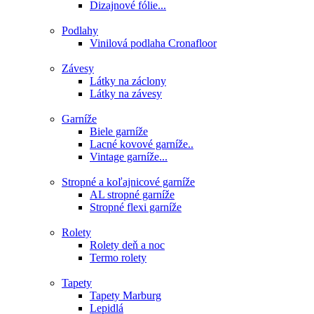
Dizajnové fólie...
Podlahy
Vinilová podlaha Cronafloor
Závesy
Látky na záclony
Látky na závesy
Garníže
Biele garníže
Lacné kovové garníže..
Vintage garníže...
Stropné a koľajnicové garníže
AL stropné garníže
Stropné flexi garníže
Rolety
Rolety deň a noc
Termo rolety
Tapety
Tapety Marburg
Lepidlá