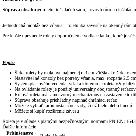
Súprava obsahuje:
roletu, inštalačnú sadu, kovovú rúru na inštaláci
Jednoduchá montáž bez vŕtania – roletu iba zavesíte na okenný rám 
Pre lepšie upevnenie rolety doporučujeme vodiace lanko, ktoré je súč
.
Popis:
Šírka rolety by mala byť najmenej o 3 cm väčšia ako šírka ok
Nastaviteľné konzoly bez potreby vŕtania, max.
rozpätie 2,5 c
Systém plastového vedenia, vďaka ktorému je roleta vždy blízk
Na ovládanie rolety je použitý univerzálny obojstranný reťazo
Rolová roleta má samosvorný mechanizmus na zastavenie texti
Súprava obsahuje priehľadný napínač chrániaci reťaz
Môžete vybrať farbu inštalačnej sady, či už bielu alebo hnedú
Môžete si kúpiť rozšírenie závesu
Roleta je v súlade s platnými bezpečnostnými normami PN-EN: 164
Ďalšie informácie
Príslušenstvo -
Biela
,
Hnedá