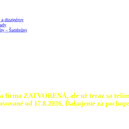
 a dizajnérov
lady
išty – Šambrány
aša firma ZATVORENÁ, ale už teraz sa teším
avované od 17.8.2026.
Ďakujeme za pochope