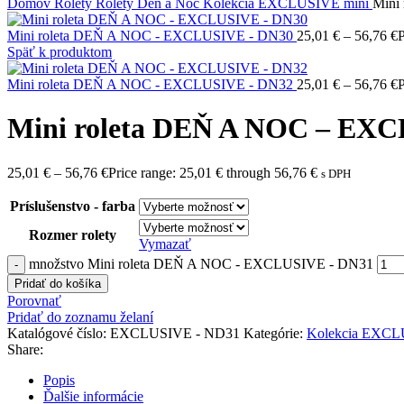
Domov
Rolety
Rolety Deň a Noc
Kolekcia EXCLUSIVE mini
Mini
Mini roleta DEŇ A NOC - EXCLUSIVE - DN30
25,01
€
–
56,76
€
P
Späť k produktom
Mini roleta DEŇ A NOC - EXCLUSIVE - DN32
25,01
€
–
56,76
€
P
Mini roleta DEŇ A NOC – EX
25,01
€
–
56,76
€
Price range: 25,01 € through 56,76 €
s DPH
Príslušenstvo - farba
Rozmer rolety
Vymazať
množstvo Mini roleta DEŇ A NOC - EXCLUSIVE - DN31
Pridať do košíka
Porovnať
Pridať do zoznamu želaní
Katalógové číslo:
EXCLUSIVE - ND31
Kategórie:
Kolekcia EXCL
Share:
Popis
Ďalšie informácie