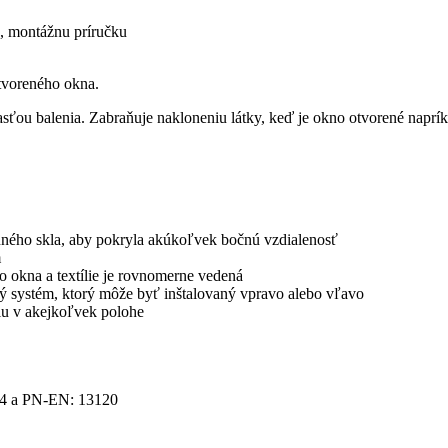
u, montážnu príručku
otvoreného okna.
asťou balenia. Zabraňuje nakloneniu látky, keď je okno otvorené naprík
enného skla, aby pokryla akúkoľvek bočnú vzdialenosť
m
o okna a textílie je rovnomerne vedená
vý systém, ktorý môže byť inštalovaný vpravo alebo vľavo
lu v akejkoľvek polohe
34 a PN-EN: 13120