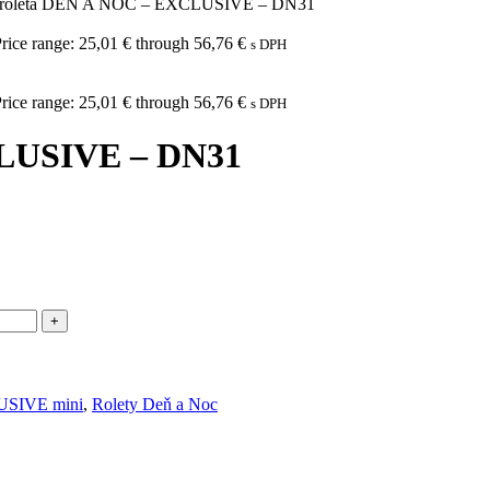
 roleta DEŇ A NOC – EXCLUSIVE – DN31
rice range: 25,01 € through 56,76 €
s DPH
rice range: 25,01 € through 56,76 €
s DPH
CLUSIVE – DN31
USIVE mini
,
Rolety Deň a Noc