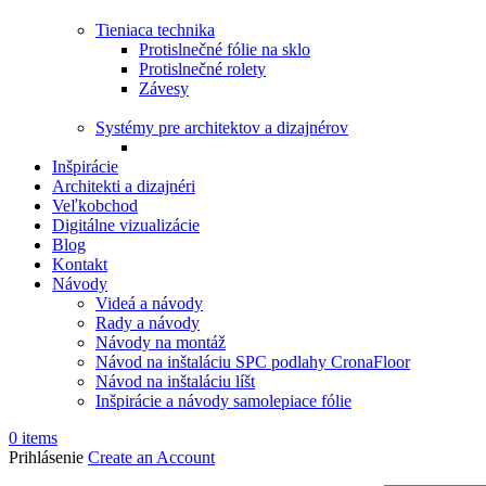
Tieniaca technika
Protislnečné fólie na sklo
Protislnečné rolety
Závesy
Systémy pre architektov a dizajnérov
Inšpirácie
Architekti a dizajnéri
Veľkobchod
Digitálne vizualizácie
Blog
Kontakt
Návody
Videá a návody
Rady a návody
Návody na montáž
Návod na inštaláciu SPC podlahy CronaFloor
Návod na inštaláciu líšt
Inšpirácie a návody samolepiace fólie
0
items
Prihlásenie
Create an Account