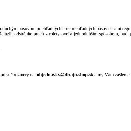
noduchým
posuvom
priehľadných
a
nepriehľadných
pásov
si
sami
regu
d žalúzií, odstránite prach z rolety oveľa jednoduhším spôsobom, buď 
m
presné rozmery
na:
objednavky@dizajn-shop.sk
a my
Vám
zašleme