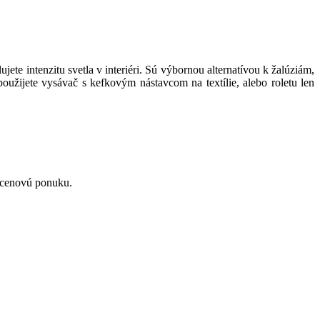
lujete
intenzitu
svetla v
interiéri
. Sú výbornou alternatívou k žalúziám,
použijete vysávač s kefkovým nástavcom na textílie, alebo roletu len
cenovú
ponuku
.