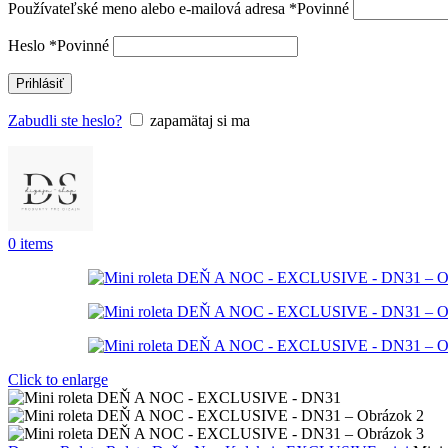
Používateľské meno alebo e-mailová adresa
*
Povinné
Heslo
*
Povinné
Prihlásiť
Zabudli ste heslo?
zapamätaj si ma
0
items
Click to enlarge