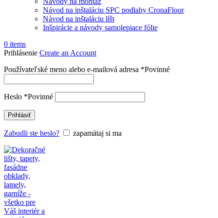
Návody na montáž
Návod na inštaláciu SPC podlahy CronaFloor
Návod na inštaláciu líšt
Inšpirácie a návody samolepiace fólie
0
items
Prihlásenie
Create an Account
Používateľské meno alebo e-mailová adresa
*
Povinné
Heslo
*
Povinné
Prihlásiť
Zabudli ste heslo?
zapamätaj si ma