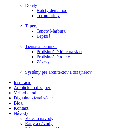
Rolety
Rolety deň a noc
Termo rolety
Tapety
Tapety Marburg
Lepidlá
Tieniaca technika
Protislnečné fólie na sklo
Protislnečné rolety
Závesy
Systémy pre architektov a dizajnérov
Inšpirácie
Architekti a dizajnéri
Veľkobchod
Digitálne vizualizácie
Blog
Kontakt
Návody
Videá a návody
Rady a návody