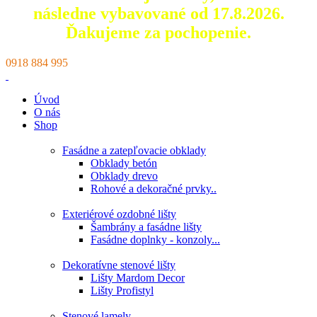
následne vybavované od 17.8.2026.
Ďakujeme za pochopenie.
0918 884 995
Úvod
O nás
Shop
Fasádne a zatepľovacie obklady
Obklady betón
Obklady drevo
Rohové a dekoračné prvky..
Exteriérové ozdobné lišty
Šambrány a fasádne lišty
Fasádne doplnky - konzoly...
Dekoratívne stenové lišty
Lišty Mardom Decor
Lišty Profistyl
Stenové lamely