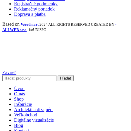
Registračné podmienky
Reklamačný poriadok
Doprava a platba
Based on
Woodmart
2024 ALL RIGHTS RESERVED CREATED BY
-
ALLWEB s.r.o
. 1stUNISPO.
Zavrieť
Hľadať
Úvod
O nás
Shop
Inšpirácie
Architekti a dizajnéri
Veľkobchod
Digitálne vizualizácie
Blog
Kontakt