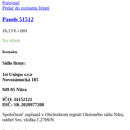
Porovnať
Pridať do zoznamu želaní
Panels 51512
16,13
€
s DPH
Na sklade
Kontakty
Sídlo firmy:
1st Unispo s.r.o
Novozámocká 185
949 05 Nitra
IČO: 34152121
DIČ: SK 2020977200
Spoločnosť zapísaná v Obchodnom registri Okresného súdu Nitra,
oddiel Sro, vložka č.2709/N