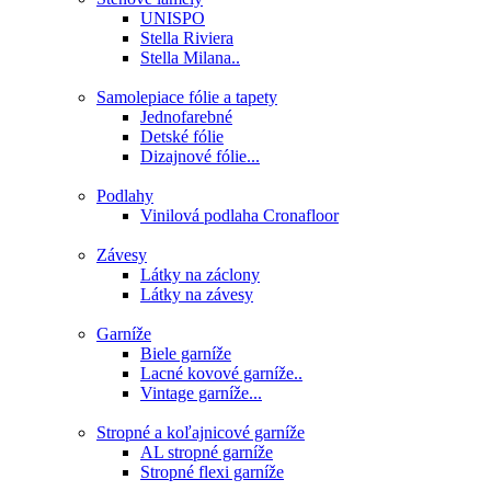
UNISPO
Stella Riviera
Stella Milana..
Samolepiace fólie a tapety
Jednofarebné
Detské fólie
Dizajnové fólie...
Podlahy
Vinilová podlaha Cronafloor
Závesy
Látky na záclony
Látky na závesy
Garníže
Biele garníže
Lacné kovové garníže..
Vintage garníže...
Stropné a koľajnicové garníže
AL stropné garníže
Stropné flexi garníže