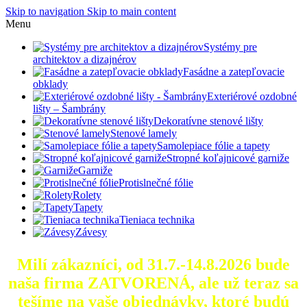
Skip to navigation
Skip to main content
Menu
Systémy pre
architektov a dizajnérov
Fasádne a zatepľovacie
obklady
Exteriérové ozdobné
lišty – Šambrány
Dekoratívne stenové lišty
Stenové lamely
Samolepiace fólie a tapety
Stropné koľajnicové garniže
Garniže
Protislnečné fólie
Rolety
Tapety
Tieniaca technika
Závesy
Milí zákazníci, od 31.7.-14.8.2026 bude
naša firma ZATVORENÁ, ale už teraz sa
tešíme na vaše objednávky, ktoré
budú