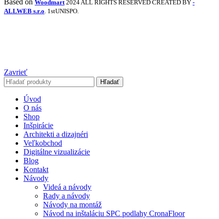
Based on
Woodmart
2024 ALL RIGHTS RESERVED CREATED BY
-
ALLWEB s.r.o
. 1stUNISPO.
Zavrieť
Hľadať
Úvod
O nás
Shop
Inšpirácie
Architekti a dizajnéri
Veľkobchod
Digitálne vizualizácie
Blog
Kontakt
Návody
Videá a návody
Rady a návody
Návody na montáž
Návod na inštaláciu SPC podlahy CronaFloor