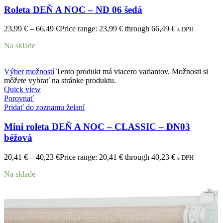
Roleta DEŇ A NOC – ND 06 šedá
23,99
€
–
66,49
€
Price range: 23,99 € through 66,49 €
s DPH
Na sklade
Výber možností
Tento produkt má viacero variantov. Možnosti si
môžete vybrať na stránke produktu.
Quick view
Porovnať
Pridať do zoznamu želaní
Mini roleta DEŇ A NOC – CLASSIC – DN03
béžová
20,41
€
–
40,23
€
Price range: 20,41 € through 40,23 €
s DPH
Na sklade