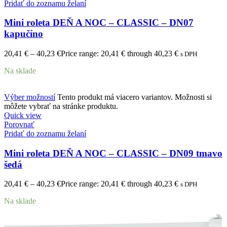
Pridať do zoznamu želaní
Mini roleta DEŇ A NOC – CLASSIC – DN07
kapučíno
20,41
€
–
40,23
€
Price range: 20,41 € through 40,23 €
s DPH
Na sklade
Výber možností
Tento produkt má viacero variantov. Možnosti si
môžete vybrať na stránke produktu.
Quick view
Porovnať
Pridať do zoznamu želaní
Mini roleta DEŇ A NOC – CLASSIC – DN09 tmavo
šedá
20,41
€
–
40,23
€
Price range: 20,41 € through 40,23 €
s DPH
Na sklade