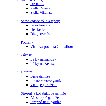
UNISPO
Stella Riviera
Stella Milana..
Samolepiace fólie a tapety
Jednofarebné
Detské fólie
Dizajnové fólie...
Podlahy
Vinilová podlaha Cronafloor
Závesy
Látky na záclony
Látky na závesy
Garníže
Biele garníže
Lacné kovové garníže..
Vintage garníže...
Stropné a koľajnicové garníže
AL stropné garníže
Stropné flexi garníže