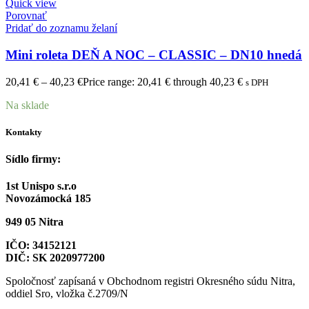
Quick view
Porovnať
Pridať do zoznamu želaní
Mini roleta DEŇ A NOC – CLASSIC – DN10 hnedá
20,41
€
–
40,23
€
Price range: 20,41 € through 40,23 €
s DPH
Na sklade
Kontakty
Sídlo firmy:
1st Unispo s.r.o
Novozámocká 185
949 05 Nitra
IČO: 34152121
DIČ: SK 2020977200
Spoločnosť zapísaná v Obchodnom registri Okresného súdu Nitra,
oddiel Sro, vložka č.2709/N