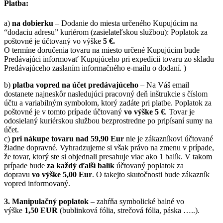
Platba:
a)
na dobierku
– Dodanie do miesta určeného Kupujúcim na
“dodaciu adresu” kuriérom (zasielateľskou službou): Poplatok za
poštovné je účtovaný vo výške
5 €.
O termíne doručenia tovaru na miesto určené Kupujúcim bude
Predávajúci informovať Kupujúceho pri expedícii tovaru zo skladu
Predávajúceho zaslaním informačného e-mailu o dodaní. )
b)
platba vopred na účet predávajúceho
– Na Váš email
dostanete najneskôr nasledujúci pracovný deň inštrukcie s číslom
účtu a variabilným symbolom, ktorý zadáte pri platbe. Poplatok za
poštovné je v tomto prípade účtovaný
vo výške 5 €
. Tovar je
odosielaný kuriérskou službou bezprostredne po pripísaní sumy na
účet.
c)
pri nákupe tovaru nad 59,90 Eur
nie je zákazníkovi účtované
žiadne dopravné. Vyhradzujeme si však právo na zmenu v prípade,
že tovar, ktorý ste si objednali presahuje viac ako 1 balík. V takom
prípade bude
za každý ďalší balík
účtovaný poplatok za
dopravu
vo výške 5,00 Eur
. O takejto skutočnosti bude zákazník
vopred informovaný.
3. Manipulačný poplatok
– zahŕňa symbolické balné vo
výške
1,50 EUR
(bublinková fólia, strečová fólia, páska …..).