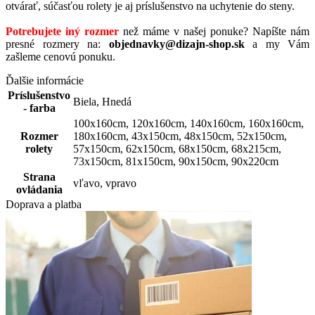
otvárať, súčasťou rolety je aj príslušenstvo na uchytenie do steny.
Potrebujete iný rozmer
než
máme v
našej
ponuke
?
Napíšte
nám
presné rozmery
na:
objednavky@dizajn-shop.sk
a my
Vám
zašleme
cenovú
ponuku
.
Ďalšie informácie
Príslušenstvo
Biela
,
Hnedá
- farba
100x160cm
,
120x160cm
,
140x160cm
,
160x160cm
,
Rozmer
180x160cm
,
43x150cm
,
48x150cm
,
52x150cm
,
rolety
57x150cm
,
62x150cm
,
68x150cm
,
68x215cm
,
73x150cm
,
81x150cm
,
90x150cm
,
90x220cm
Strana
vľavo
,
vpravo
ovládania
Doprava a platba