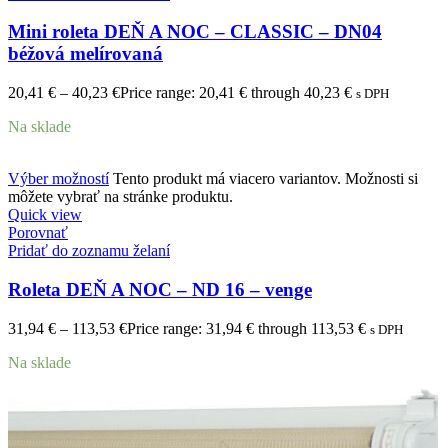
Mini roleta DEŇ A NOC – CLASSIC – DN04
béžová melírovaná
20,41
€
–
40,23
€
Price range: 20,41 € through 40,23 €
s DPH
Na sklade
Výber možností
Tento produkt má viacero variantov. Možnosti si
môžete vybrať na stránke produktu.
Quick view
Porovnať
Pridať do zoznamu želaní
Roleta DEŇ A NOC – ND 16 – venge
31,94
€
–
113,53
€
Price range: 31,94 € through 113,53 €
s DPH
Na sklade