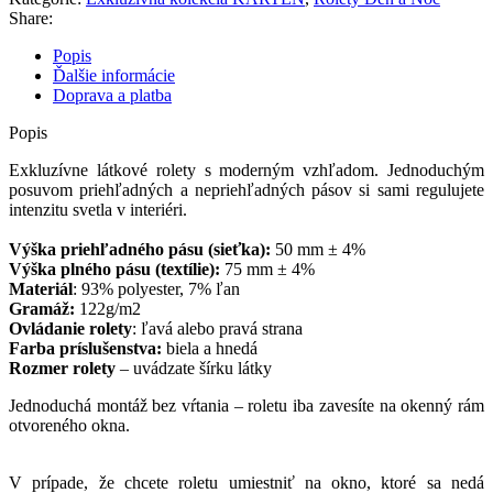
Share:
Popis
Ďalšie informácie
Doprava a platba
Popis
Exkluzívne
látkové
rolety
s
moderným
vzhľadom.
Jednoduchým
posuvom
priehľadných
a
nepriehľadných
pásov
si
sami
regulujete
intenzitu
svetla v
interiéri
.
Výška priehľadného pásu (sieťka):
50 mm ± 4%
Výška plného pásu (textílie):
75 mm ± 4%
Materiál
: 93% polyester, 7% ľan
Gramáž:
122g/m2
Ovládanie rolety
: ľavá alebo pravá strana
Farba príslušenstva:
biela a hnedá
Rozmer rolety
– uvádzate šírku látky
Jednoduchá montáž bez vŕtania – roletu iba zavesíte na okenný rám
otvoreného okna.
V prípade, že chcete roletu umiestniť na okno, ktoré sa nedá