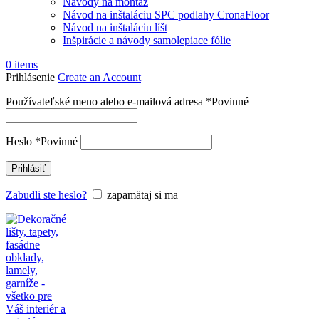
Návody na montáž
Návod na inštaláciu SPC podlahy CronaFloor
Návod na inštaláciu líšt
Inšpirácie a návody samolepiace fólie
0
items
Prihlásenie
Create an Account
Používateľské meno alebo e-mailová adresa
*
Povinné
Heslo
*
Povinné
Prihlásiť
Zabudli ste heslo?
zapamätaj si ma