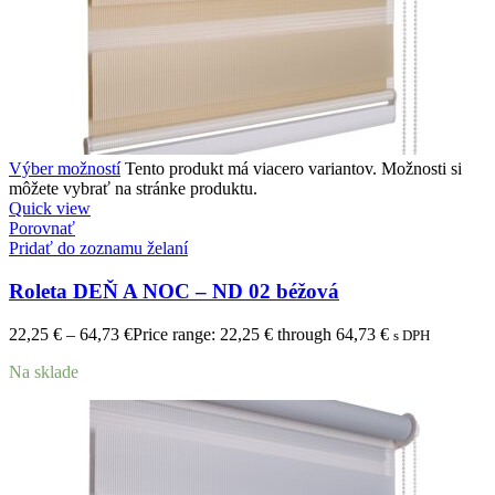
Výber možností
Tento produkt má viacero variantov. Možnosti si
môžete vybrať na stránke produktu.
Quick view
Porovnať
Pridať do zoznamu želaní
Roleta DEŇ A NOC – ND 02 béžová
22,25
€
–
64,73
€
Price range: 22,25 € through 64,73 €
s DPH
Na sklade