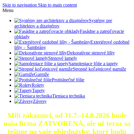
Skip to navigation
Skip to main content
Menu
Systémy pre
architektov a dizajnérov
Fasádne a zatepľovacie
obklady
Exteriérové ozdobné
lišty – Šambrány
Dekoratívne stenové lišty
Stenové lamely
Samolepiace fólie a tapety
Stropné koľajnicové garniže
Garniže
Protislnečné fólie
Rolety
Tapety
Tieniaca technika
Závesy
Milí zákazníci, od 31.7.-14.8.2026 bude
naša firma ZATVORENÁ, ale už teraz sa
tešíme na vaše objednávky, ktoré
budú