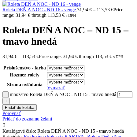
Roleta DEŇ A NOC - ND 16 - venge
31,94
€
–
113,53
€
Price
range: 31,94 € through 113,53 €
s DPH
Roleta DEŇ A NOC – ND 15 –
tmavo hnedá
31,94
€
–
113,53
€
Price range: 31,94 € through 113,53 €
s DPH
Príslušenstvo - farba
Rozmer rolety
Strana ovládania
Vymazať
množstvo Roleta DEŇ A NOC - ND 15 - tmavo hnedá
Pridať do košíka
Porovnať
Pridať do zoznamu želaní
Katalógové číslo:
Roleta DEŇ A NOC - ND 15 - tmavo hnedá
Kategórie:
Exkluzívna kolekcia KARTEN
,
Rolety Deň a Noc