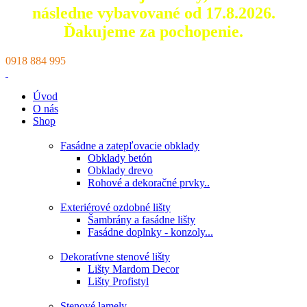
následne vybavované od 17.8.2026.
Ďakujeme za pochopenie.
0918 884 995
Úvod
O nás
Shop
Fasádne a zatepľovacie obklady
Obklady betón
Obklady drevo
Rohové a dekoračné prvky..
Exteriérové ozdobné lišty
Šambrány a fasádne lišty
Fasádne doplnky - konzoly...
Dekoratívne stenové lišty
Lišty Mardom Decor
Lišty Profistyl
Stenové lamely