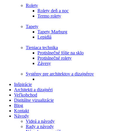
Rolety
Rolety deň a noc
Termo rolety
Tapety
Tapety Marburg
Lepidlá
Tieniaca technika
Protislnečné fólie na sklo
Protislnečné rolety
Závesy
Systémy pre architektov a dizajnérov
Inšpirácie
Architekti a dizajnéri
Veľkobchod
Digitálne vizualizácie
Blog
Kontakt
Návody
Videá a návody
Rady a návody