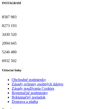
INSTAGRAM
8587
983
8273
193
3430
520
2094
645
5246
480
6932
502
Užitočné linky
Obchodné podmienky
Zásady ochrany osobných údajov
Zásady používania Cookies
Registračné podmienky
Reklamačný poriadok
Doprava a platba