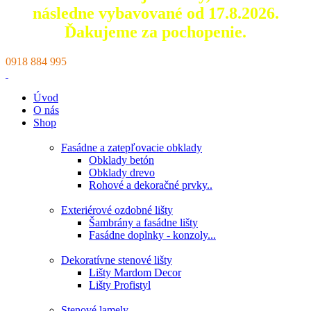
následne vybavované od 17.8.2026.
Ďakujeme za pochopenie.
0918 884 995
Úvod
O nás
Shop
Fasádne a zatepľovacie obklady
Obklady betón
Obklady drevo
Rohové a dekoračné prvky..
Exteriérové ozdobné lišty
Šambrány a fasádne lišty
Fasádne doplnky - konzoly...
Dekoratívne stenové lišty
Lišty Mardom Decor
Lišty Profistyl
Stenové lamely