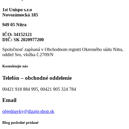
1st Unispo s.r.o
Novozámocká 185
949 05 Nitra
IČO: 34152121
DIČ: SK 2020977200
Spoločnosť zapísaná v Obchodnom registri Okresného súdu Nitra,
oddiel Sro, vložka č.2709/N
Kontaktujte nás
Telefón – obchodné oddelenie
00421 918 884 995, 00421 905 324 784
Email
objednavky@dizajn-shop.sk
Blog posledné pridané