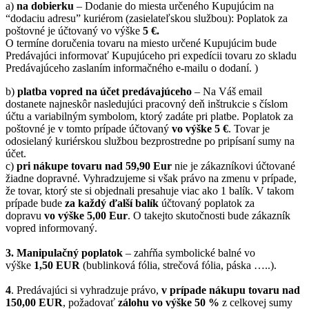
a)
na dobierku
– Dodanie do miesta určeného Kupujúcim na
“dodaciu adresu” kuriérom (zasielateľskou službou): Poplatok za
poštovné je účtovaný vo výške
5 €.
O termíne doručenia tovaru na miesto určené Kupujúcim bude
Predávajúci informovať Kupujúceho pri expedícii tovaru zo skladu
Predávajúceho zaslaním informačného e-mailu o dodaní. )
b)
platba vopred na účet predávajúceho
– Na Váš email
dostanete najneskôr nasledujúci pracovný deň inštrukcie s číslom
účtu a variabilným symbolom, ktorý zadáte pri platbe. Poplatok za
poštovné je v tomto prípade účtovaný
vo výške 5 €
. Tovar je
odosielaný kuriérskou službou bezprostredne po pripísaní sumy na
účet.
c)
pri nákupe tovaru nad 59,90 Eur
nie je zákazníkovi účtované
žiadne dopravné. Vyhradzujeme si však právo na zmenu v prípade,
že tovar, ktorý ste si objednali presahuje viac ako 1 balík. V takom
prípade bude
za každý ďalší balík
účtovaný poplatok za
dopravu
vo výške 5,00 Eur
. O takejto skutočnosti bude zákazník
vopred informovaný.
3. Manipulačný poplatok
– zahŕňa symbolické balné vo
výške
1,50 EUR
(bublinková fólia, strečová fólia, páska …..).
4
. Predávajúci si vyhradzuje právo,
v prípade nákupu tovaru nad
150,00 EUR
, požadovať
zálohu vo výške 50 %
z celkovej sumy