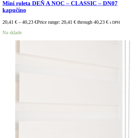
Mini roleta DEŇ A NOC – CLASSIC – DN07
kapučíno
20,41
€
–
40,23
€
Price range: 20,41 € through 40,23 €
s DPH
Na sklade