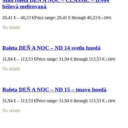
Mini roleta DEŇ A NOC – CLASSIC – DN04
béžová melírovaná
20,41
€
–
40,23
€
Price range: 20,41 € through 40,23 €
s DPH
Na sklade
Roleta DEŇ A NOC – ND 14 svetlo hnedá
31,94
€
–
113,53
€
Price range: 31,94 € through 113,53 €
s DPH
Na sklade
Roleta DEŇ A NOC – ND 15 – tmavo hnedá
31,94
€
–
113,53
€
Price range: 31,94 € through 113,53 €
s DPH
Na sklade