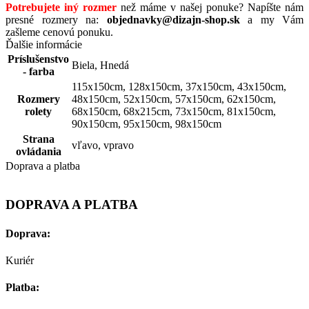
Potrebujete iný rozmer
než
máme v
našej
ponuke
?
Napíšte
nám
presné rozmery
na:
objednavky@dizajn-shop.sk
a my
Vám
zašleme
cenovú
ponuku
.
Ďalšie informácie
Príslušenstvo
Biela
,
Hnedá
- farba
115x150cm
,
128x150cm
,
37x150cm
,
43x150cm
,
Rozmery
48x150cm
,
52x150cm
,
57x150cm
,
62x150cm
,
rolety
68x150cm
,
68x215cm
,
73x150cm
,
81x150cm
,
90x150cm
,
95x150cm
,
98x150cm
Strana
vľavo
,
vpravo
ovládania
Doprava a platba
DOPRAVA A PLATBA
Doprava:
Kuriér
Platba: