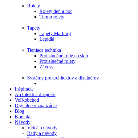
Rolety
Rolety deň a noc
Termo rolety
Tapety
Tapety Marburg
Lepidlá
Tieniaca technika
Protislnečné fólie na sklo
Protislnečné rolety
Závesy
Systémy pre architektov a dizajnérov
Inšpirácie
Architekti a dizajnéri
Veľkobchod
Digitálne vizualizácie
Blog
Kontakt
Návody
Videá a návody
Rady a návody