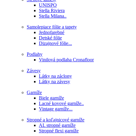
UNISPO
Stella Riviera
Stella Milana..
Samolepiace fólie a tapety
Jednofarebné
Detské fólie
Dizajnové fólie...
Podlahy
Vinilová podlaha Cronafloor
Závesy
Látky na záclony
Látky na závesy
Garníže
Biele garníže
Lacné kovové garníže..
Vintage garníže...
Stropné a koľajnicové garníže
AL stropné garníže
Stropné flexi garníže