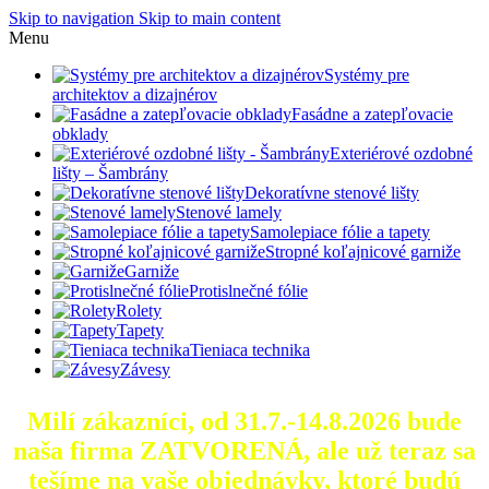
Skip to navigation
Skip to main content
Menu
Systémy pre
architektov a dizajnérov
Fasádne a zatepľovacie
obklady
Exteriérové ozdobné
lišty – Šambrány
Dekoratívne stenové lišty
Stenové lamely
Samolepiace fólie a tapety
Stropné koľajnicové garniže
Garniže
Protislnečné fólie
Rolety
Tapety
Tieniaca technika
Závesy
Milí zákazníci, od 31.7.-14.8.2026 bude
naša firma ZATVORENÁ, ale už teraz sa
tešíme na vaše objednávky, ktoré
budú