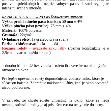
posuvom
priehľadných
a
nepriehľadných
pásov
si
sami
regulujete
intenzitu
svetla v
interiéri
.
Roleta DEŇ A NOC – ND 46 šedo-čierny antracit:
Výška priehľadného pásu (sieťka):
50 mm ± 4%
Výška plného pásu (textílie):
75 mm ± 4%
Materiál
: 100% polyester
Gramáž:
122g/m2
Ovládanie rolety
: ľavá alebo pravá strana
Farba príslušenstva:
biela a hnedá
Rozmer rolety
– uvádzate šírku látky
(rozmer konštrukcie je o
2,5cm naviac na každú stranu )
Jednoduchá montáž bez vŕtania – roletu iba zavesíte na okenný rám
otvoreného okna.
Pre lepšie upevnenie rolety doporučujeme vodiace lanko, ktoré je
súčasťou balenia. Zabraňuje nakloneniu látky, keď je okno otvorené
alebo pootvorené.
V prípade, že chcete roletu umiestniť na okno, ktoré sa nedá
otvárať, súčasťou rolety je aj príslušenstvo na uchytenie do steny.