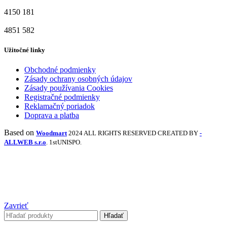
4150
181
4851
582
Užitočné linky
Obchodné podmienky
Zásady ochrany osobných údajov
Zásady používania Cookies
Registračné podmienky
Reklamačný poriadok
Doprava a platba
Based on
Woodmart
2024 ALL RIGHTS RESERVED CREATED BY
-
ALLWEB s.r.o
. 1stUNISPO.
Zavrieť
Hľadať