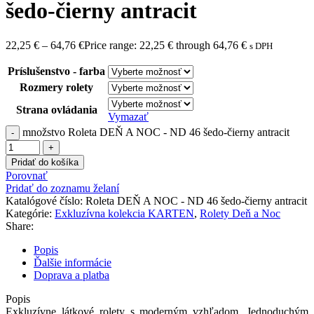
šedo-čierny antracit
22,25
€
–
64,76
€
Price range: 22,25 € through 64,76 €
s DPH
Príslušenstvo - farba
Rozmery rolety
Strana ovládania
Vymazať
množstvo Roleta DEŇ A NOC - ND 46 šedo-čierny antracit
Pridať do košíka
Porovnať
Pridať do zoznamu želaní
Katalógové číslo:
Roleta DEŇ A NOC - ND 46 šedo-čierny antracit
Kategórie:
Exkluzívna kolekcia KARTEN
,
Rolety Deň a Noc
Share:
Popis
Ďalšie informácie
Doprava a platba
Popis
Exkluzívne
látkové
rolety
s
moderným
vzhľadom.
Jednoduchým