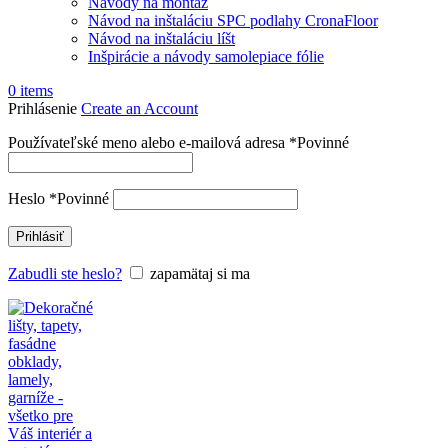
Návody na montáž
Návod na inštaláciu SPC podlahy CronaFloor
Návod na inštaláciu líšt
Inšpirácie a návody samolepiace fólie
0
items
Prihlásenie
Create an Account
Používateľské meno alebo e-mailová adresa
*
Povinné
Heslo
*
Povinné
Prihlásiť
Zabudli ste heslo?
zapamätaj si ma