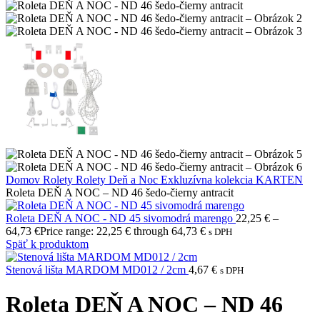
Domov
Rolety
Rolety Deň a Noc
Exkluzívna kolekcia KARTEN
Roleta DEŇ A NOC – ND 46 šedo-čierny antracit
Roleta DEŇ A NOC - ND 45 sivomodrá marengo
22,25
€
–
64,73
€
Price range: 22,25 € through 64,73 €
s DPH
Späť k produktom
Stenová lišta MARDOM MD012 / 2cm
4,67
€
s DPH
Roleta DEŇ A NOC – ND 46