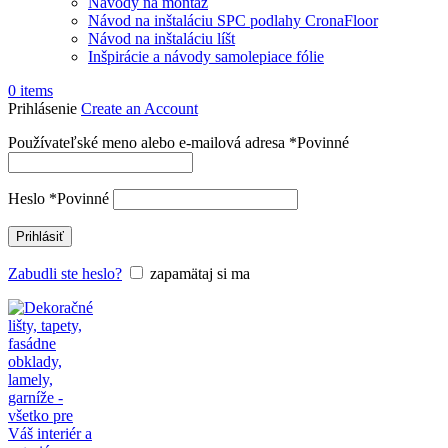
Návody na montáž
Návod na inštaláciu SPC podlahy CronaFloor
Návod na inštaláciu líšt
Inšpirácie a návody samolepiace fólie
0
items
Prihlásenie
Create an Account
Používateľské meno alebo e-mailová adresa
*
Povinné
Heslo
*
Povinné
Prihlásiť
Zabudli ste heslo?
zapamätaj si ma