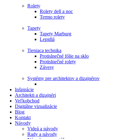
Rolety
Rolety deň a noc
Termo rolety
Tapety
Tapety Marburg
Lepidlá
Tieniaca technika
Protislnečné fólie na sklo
Protislnečné rolety
Závesy
Systémy pre architektov a dizajnérov
Inšpirácie
Architekti a dizajnéri
Veľkobchod
Digitálne vizualizácie
Blog
Kontakt
Návody
Videá a návody
Rady a návody