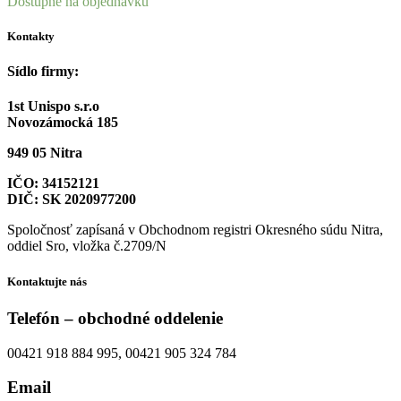
Dostupné na objednávku
Kontakty
Sídlo firmy:
1st Unispo s.r.o
Novozámocká 185
949 05 Nitra
IČO: 34152121
DIČ: SK 2020977200
Spoločnosť zapísaná v Obchodnom registri Okresného súdu Nitra,
oddiel Sro, vložka č.2709/N
Kontaktujte nás
Telefón – obchodné oddelenie
00421 918 884 995, 00421 905 324 784
Email