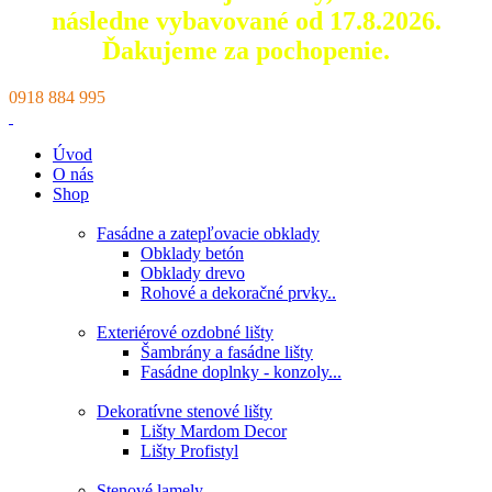
následne vybavované od 17.8.2026.
Ďakujeme za pochopenie.
0918 884 995
Úvod
O nás
Shop
Fasádne a zatepľovacie obklady
Obklady betón
Obklady drevo
Rohové a dekoračné prvky..
Exteriérové ozdobné lišty
Šambrány a fasádne lišty
Fasádne doplnky - konzoly...
Dekoratívne stenové lišty
Lišty Mardom Decor
Lišty Profistyl
Stenové lamely