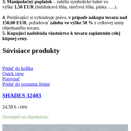
3. Manipulačný poplatok
– zahŕňa symbolické balné vo
výške
1,50 EUR
(bublinková fólia, strečová fólia, páska …..).
4
. Predávajúci si vyhradzuje právo,
v prípade nákupu tovaru nad
150,00 EUR
, požadovať
zálohu vo výške 50 %
z celkovej sumy
objednaného tovaru.
5.
Kupujúci nadobúda vlastníctvo k tovaru zaplatením celej
kúpnej ceny.
Súvisiace produkty
Pridať do košíka
Quick view
Porovnať
Pridať do zoznamu želaní
SHADES 32403
24,58
€
s DPH
Dostupné na objednávku