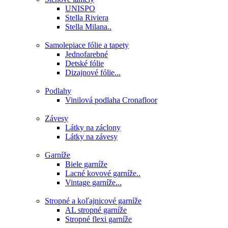
UNISPO
Stella Riviera
Stella Milana..
Samolepiace fólie a tapety
Jednofarebné
Detské fólie
Dizajnové fólie...
Podlahy
Vinilová podlaha Cronafloor
Závesy
Látky na záclony
Látky na závesy
Garníže
Biele garníže
Lacné kovové garníže..
Vintage garníže...
Stropné a koľajnicové garníže
AL stropné garníže
Stropné flexi garníže