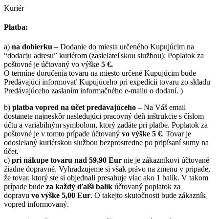
Kuriér
Platba:
a)
na dobierku
– Dodanie do miesta určeného Kupujúcim na
“dodaciu adresu” kuriérom (zasielateľskou službou): Poplatok za
poštovné je účtovaný vo výške
5 €.
O termíne doručenia tovaru na miesto určené Kupujúcim bude
Predávajúci informovať Kupujúceho pri expedícii tovaru zo skladu
Predávajúceho zaslaním informačného e-mailu o dodaní. )
b)
platba vopred na účet predávajúceho
– Na Váš email
dostanete najneskôr nasledujúci pracovný deň inštrukcie s číslom
účtu a variabilným symbolom, ktorý zadáte pri platbe. Poplatok za
poštovné je v tomto prípade účtovaný
vo výške 5 €
. Tovar je
odosielaný kuriérskou službou bezprostredne po pripísaní sumy na
účet.
c)
pri nákupe tovaru nad 59,90 Eur
nie je zákazníkovi účtované
žiadne dopravné. Vyhradzujeme si však právo na zmenu v prípade,
že tovar, ktorý ste si objednali presahuje viac ako 1 balík. V takom
prípade bude
za každý ďalší balík
účtovaný poplatok za
dopravu
vo výške 5,00 Eur
. O takejto skutočnosti bude zákazník
vopred informovaný.