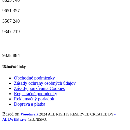
8625
740
9651
357
3567
240
9347
719
9328
884
Užitočné linky
Obchodné podmienky
Zásady ochrany osobných údajov
Zásady používania Cookies
Registračné podmienky
Reklamačný poriadok
Doprava a platba
Based on
Woodmart
2024 ALL RIGHTS RESERVED CREATED BY
-
ALLWEB s.r.o
. 1stUNISPO.