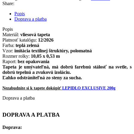
Share:
Popis
Doprava a platba
Popis
Materiál:
vliesová tapeta
Platnosť katalógu:
12/2026
Farba:
teplá zelená
Vzor:
imitácia textilnej štruktúry, polomatná
Rozmer rolky:
10,05 x 0,53 m
Raport:
bez opakovania
Tapeta je
umývateľná
,
má dobrú
farebnú
stálosť
na svetle
,
s
dobrú
tepelnú a zvukovú
izoláciu
.
Ľahko
odstrániteľná
zo
steny
za
sucha
.
Nezabudnite si k tapete dokúpiť
LEPIDLO EXCLUSIVE 200g
Doprava a platba
DOPRAVA A PLATBA
Doprava: