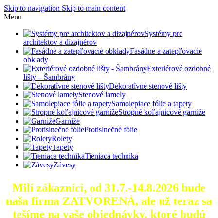
Skip to navigation
Skip to main content
Menu
Systémy pre
architektov a dizajnérov
Fasádne a zatepľovacie
obklady
Exteriérové ozdobné
lišty – Šambrány
Dekoratívne stenové lišty
Stenové lamely
Samolepiace fólie a tapety
Stropné koľajnicové garniže
Garniže
Protislnečné fólie
Rolety
Tapety
Tieniaca technika
Závesy
Milí zákazníci, od 31.7.-14.8.2026 bude
naša firma ZATVORENÁ, ale už teraz sa
tešíme na vaše objednávky, ktoré
budú