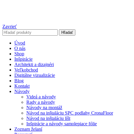
Zavrieť
Hľadať
Úvod
O nás
Shop
Inšpirácie
Architekti a dizajnéri
Veľkobchod
Digitálne vizualizácie
Blog
Kontakt
Návody
Videá a návody
Rady a návody
Návody na montáž
Návod na inštaláciu SPC podlahy CronaFloor
Návod na inštaláciu líšt
Inšpirácie a návody samolepiace fólie
Zoznam želaní