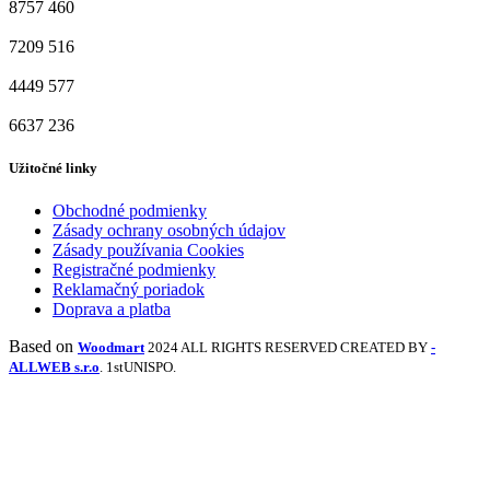
8757
460
7209
516
4449
577
6637
236
Užitočné linky
Obchodné podmienky
Zásady ochrany osobných údajov
Zásady používania Cookies
Registračné podmienky
Reklamačný poriadok
Doprava a platba
Based on
Woodmart
2024 ALL RIGHTS RESERVED CREATED BY
-
ALLWEB s.r.o
. 1stUNISPO.