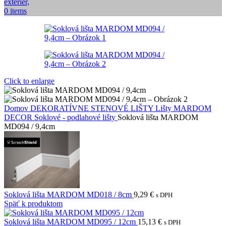
0
items
Click to enlarge
Domov
DEKORATÍVNE STENOVÉ LIŠTY
Lišty MARDOM
DECOR
Soklové - podlahové lišty
Soklová lišta MARDOM
MD094 / 9,4cm
Soklová lišta MARDOM MD018 / 8cm
9,29
€
s DPH
Späť k produktom
Soklová lišta MARDOM MD095 / 12cm
15,13
€
s DPH