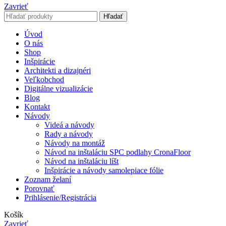
Zavrieť
Hľadať
Úvod
O nás
Shop
Inšpirácie
Architekti a dizajnéri
Veľkobchod
Digitálne vizualizácie
Blog
Kontakt
Návody
Videá a návody
Rady a návody
Návody na montáž
Návod na inštaláciu SPC podlahy CronaFloor
Návod na inštaláciu líšt
Inšpirácie a návody samolepiace fólie
Zoznam želaní
Porovnať
Prihlásenie/Registrácia
Košík
Zavrieť