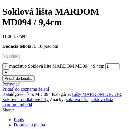
Soklová lišta MARDOM
MD094 / 9,4cm
11,06
€
s DPH
Dodacia lehota:
5-10 prac.dní
Na sklade
množstvo Soklová lišta MARDOM MD094 / 9,4cm
Pridať do košíka
Porovnať
Pridať do zoznamu želaní
Katalógové číslo:
MD 094
Kategórie:
Lišty MARDOM DECOR
,
Soklové - podlahové lišty
Značky:
soklová lišta
,
soklova lista
mardom md 094
Share:
Popis
Doprava a platba