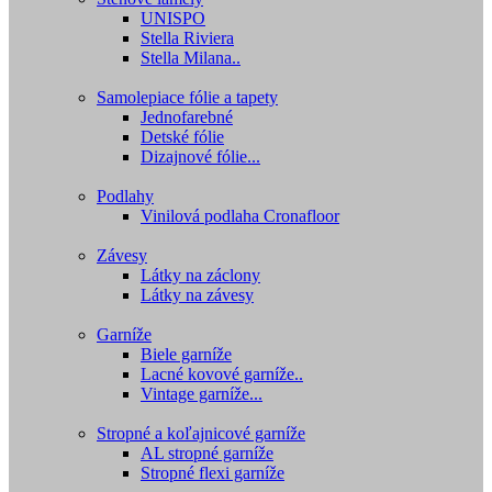
UNISPO
Stella Riviera
Stella Milana..
Samolepiace fólie a tapety
Jednofarebné
Detské fólie
Dizajnové fólie...
Podlahy
Vinilová podlaha Cronafloor
Závesy
Látky na záclony
Látky na závesy
Garníže
Biele garníže
Lacné kovové garníže..
Vintage garníže...
Stropné a koľajnicové garníže
AL stropné garníže
Stropné flexi garníže