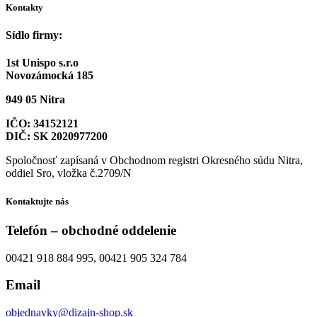
Kontakty
Sídlo firmy:
1st Unispo s.r.o
Novozámocká 185
949 05 Nitra
IČO: 34152121
DIČ: SK 2020977200
Spoločnosť zapísaná v Obchodnom registri Okresného súdu Nitra,
oddiel Sro, vložka č.2709/N
Kontaktujte nás
Telefón – obchodné oddelenie
00421 918 884 995, 00421 905 324 784
Email
objednavky@dizajn-shop.sk