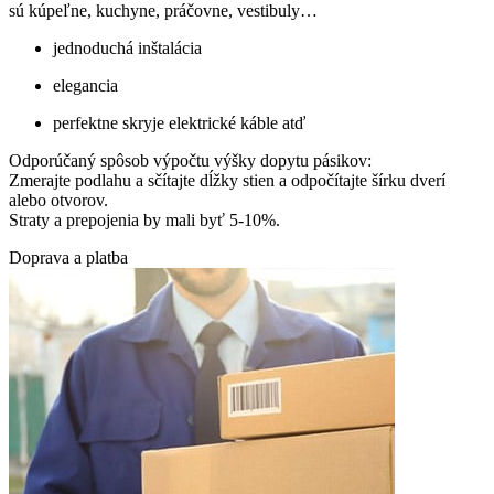
sú kúpeľne, kuchyne, práčovne, vestibuly…
jednoduchá inštalácia
elegancia
perfektne skryje elektrické káble atď
Odporúčaný spôsob výpočtu výšky dopytu pásikov:
Zmerajte podlahu a sčítajte dĺžky stien a odpočítajte šírku dverí
alebo otvorov.
Straty a prepojenia by mali byť 5-10%.
Doprava a platba