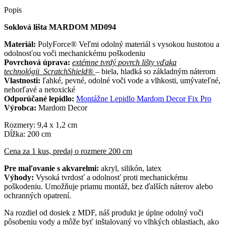
Popis
Soklová lišta MARDOM MD094
Materiál:
PolyForce® Veľmi odolný materiál s vysokou hustotou a
odolnosťou voči mechanickému poškodeniu
Povrchová úprava:
extémne tvrdý povrch lišty vďaka
technológii ScratchShield®
– biela, hladká so základným náterom
Vlastnosti:
ľahké, pevné, odolné voči vode a vlhkosti, umývateľné,
nehorľavé a netoxické
Odporúčané lepidlo:
Montážne Lepidlo Mardom Decor Fix Pro
Výrobca:
Mardom Decor
Rozmery: 9,4 x 1,2 cm
Dĺžka: 200 cm
Cena za 1 kus, predaj o rozmere 200 cm
Pre maľovanie s akvarelmi:
akryl, silikón, latex
Výhody:
Vysoká tvrdosť a odolnosť proti mechanickému
poškodeniu. Umožňuje priamu montáž, bez ďalších náterov alebo
ochranných opatrení.
Na rozdiel od dosiek z MDF, náš produkt je úplne odolný voči
pôsobeniu vody a môže byť inštalovaný vo vlhkých oblastiach, ako