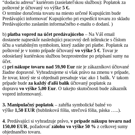
“dodaciu adresu” kuriérom (zasielateľskou službou): Poplatok za
poštovné je účtovaný vo výške
5 €.
O termíne doručenia tovaru na miesto určené Kupujúcim bude
Predávajúci informovať Kupujúceho pri expedícii tovaru zo skladu
Predávajúceho zaslaním informačného e-mailu o dodaní. )
b)
platba vopred na účet predávajúceho
– Na Váš email
dostanete najneskôr nasledujúci pracovný deň inštrukcie s číslom
účtu a variabilným symbolom, ktorý zadáte pri platbe. Poplatok za
poštovné je v tomto prípade účtovaný
vo výške 5 €
. Tovar je
odosielaný kuriérskou službou bezprostredne po pripísaní sumy na
účet.
c)
pri nákupe tovaru nad 59,90 Eur
nie je zákazníkovi účtované
žiadne dopravné. Vyhradzujeme si však právo na zmenu v prípade,
že tovar, ktorý ste si objednali presahuje viac ako 1 balík. V takom
prípade bude
za každý ďalší balík
účtovaný poplatok za
dopravu
vo výške 5,00 Eur
. O takejto skutočnosti bude zákazník
vopred informovaný.
3. Manipulačný poplatok
– zahŕňa symbolické balné vo
výške
1,50 EUR
(bublinková fólia, strečová fólia, páska …..).
4
. Predávajúci si vyhradzuje právo,
v prípade nákupu tovaru nad
150,00 EUR
, požadovať
zálohu vo výške 50 %
z celkovej sumy
objednaného tovaru.