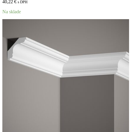
40,22
€
s DPH
Na sklade