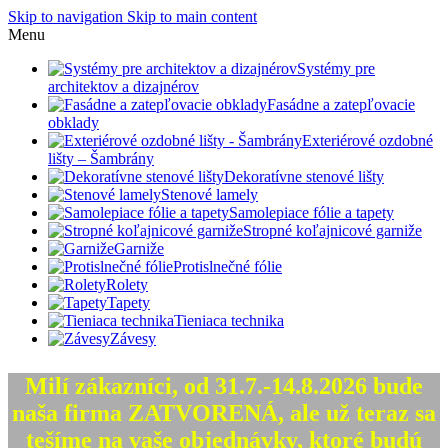
Skip to navigation
Skip to main content
Menu
Systémy pre
architektov a dizajnérov
Fasádne a zatepľovacie
obklady
Exteriérové ozdobné
lišty – Šambrány
Dekoratívne stenové lišty
Stenové lamely
Samolepiace fólie a tapety
Stropné koľajnicové garniže
Garniže
Protislnečné fólie
Rolety
Tapety
Tieniaca technika
Závesy
Milí zákazníci, od 31.7.-14.8.2026 bude
naša firma ZATVORENÁ, ale už teraz sa
tešíme na vaše objednávky, ktoré
budú