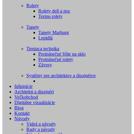
Rolety
Rolety deň a noc
Termo rolety
Tapety
Tapety Marburg
Lepidlá
Tieniaca technika
Protislnečné fólie na sklo
Protislnečné rolety
Závesy
Systémy pre architektov a dizajnérov
Inšpirácie
Architekti a dizajnéri
Veľkobchod
Digitálne vizualizácie
Blog
Kontakt
Návody
Videá a návody
Rady a návody