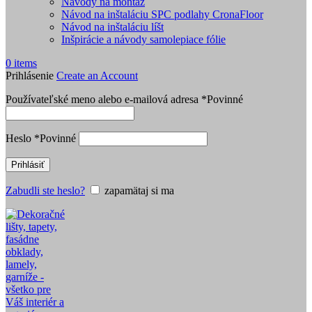
Návody na montáž
Návod na inštaláciu SPC podlahy CronaFloor
Návod na inštaláciu líšt
Inšpirácie a návody samolepiace fólie
0
items
Prihlásenie
Create an Account
Používateľské meno alebo e-mailová adresa
*
Povinné
Heslo
*
Povinné
Prihlásiť
Zabudli ste heslo?
zapamätaj si ma