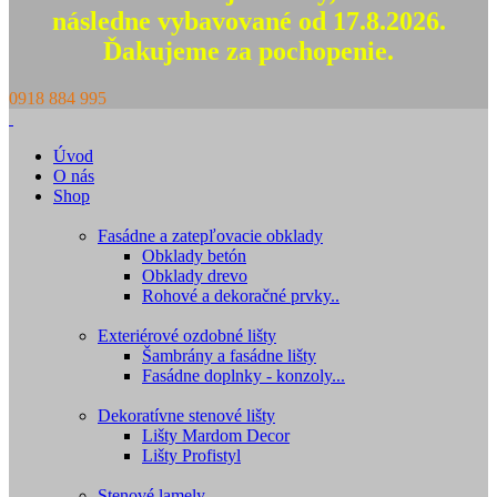
následne vybavované od 17.8.2026.
Ďakujeme za pochopenie.
0918 884 995
Úvod
O nás
Shop
Fasádne a zatepľovacie obklady
Obklady betón
Obklady drevo
Rohové a dekoračné prvky..
Exteriérové ozdobné lišty
Šambrány a fasádne lišty
Fasádne doplnky - konzoly...
Dekoratívne stenové lišty
Lišty Mardom Decor
Lišty Profistyl
Stenové lamely