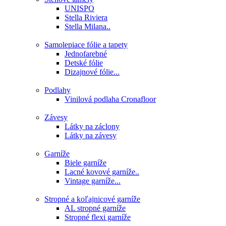
UNISPO
Stella Riviera
Stella Milana..
Samolepiace fólie a tapety
Jednofarebné
Detské fólie
Dizajnové fólie...
Podlahy
Vinilová podlaha Cronafloor
Závesy
Látky na záclony
Látky na závesy
Garníže
Biele garníže
Lacné kovové garníže..
Vintage garníže...
Stropné a koľajnicové garníže
AL stropné garníže
Stropné flexi garníže