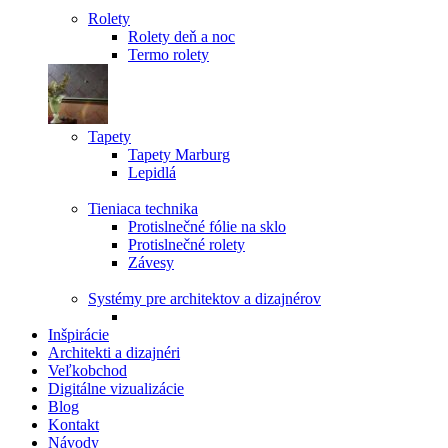
Rolety
Rolety deň a noc
Termo rolety
Tapety
Tapety Marburg
Lepidlá
Tieniaca technika
Protislnečné fólie na sklo
Protislnečné rolety
Závesy
Systémy pre architektov a dizajnérov
Inšpirácie
Architekti a dizajnéri
Veľkobchod
Digitálne vizualizácie
Blog
Kontakt
Návody