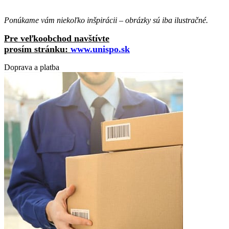
Ponúkame vám niekoľko inšpirácii – obrázky sú iba ilustračné.
Pre veľkoobchod navštívte
prosím stránku:
www.unispo.sk
Doprava a platba