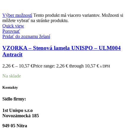
Výber možností
Tento produkt má viacero variantov. Možnosti si
môžete vybrať na stránke produktu.
Quick view
Porovnať
Pridať do zoznamu želaní
VZORKA – Stenová lamela UNISPO – ULM004
Antracit
2,26
€
–
10,57
€
Price range: 2,26 € through 10,57 €
s DPH
Na sklade
Kontakty
Sídlo firmy:
1st Unispo s.r.o
Novozámocká 185
949 05 Nitra