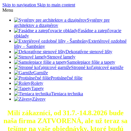
Skip to navigation
Skip to main content
Menu
Systémy pre
architektov a dizajnérov
Fasádne a zatepľovacie
obklady
Exteriérové ozdobné
lišty – Šambrány
Dekoratívne stenové lišty
Stenové lamely
Samolepiace fólie a tapety
Stropné koľajnicové garniže
Garniže
Protislnečné fólie
Rolety
Tapety
Tieniaca technika
Závesy
Milí zákazníci, od 31.7.-14.8.2026 bude
naša firma ZATVORENÁ, ale už teraz sa
tešíme na vaše objednávky, ktoré
budú