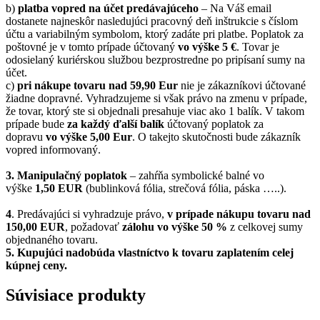
b)
platba vopred na účet predávajúceho
– Na Váš email
dostanete najneskôr nasledujúci pracovný deň inštrukcie s číslom
účtu a variabilným symbolom, ktorý zadáte pri platbe. Poplatok za
poštovné je v tomto prípade účtovaný
vo výške 5 €
. Tovar je
odosielaný kuriérskou službou bezprostredne po pripísaní sumy na
účet.
c)
pri nákupe tovaru nad 59,90 Eur
nie je zákazníkovi účtované
žiadne dopravné. Vyhradzujeme si však právo na zmenu v prípade,
že tovar, ktorý ste si objednali presahuje viac ako 1 balík. V takom
prípade bude
za každý ďalší balík
účtovaný poplatok za
dopravu
vo výške 5,00 Eur
. O takejto skutočnosti bude zákazník
vopred informovaný.
3. Manipulačný poplatok
– zahŕňa symbolické balné vo
výške
1,50 EUR
(bublinková fólia, strečová fólia, páska …..).
4
. Predávajúci si vyhradzuje právo,
v prípade nákupu tovaru nad
150,00 EUR
, požadovať
zálohu vo výške 50 %
z celkovej sumy
objednaného tovaru.
5.
Kupujúci nadobúda vlastníctvo k tovaru zaplatením celej
kúpnej ceny.
Súvisiace produkty