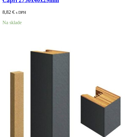
Capri 2750x40x29mm
8,82
€
s DPH
Na sklade