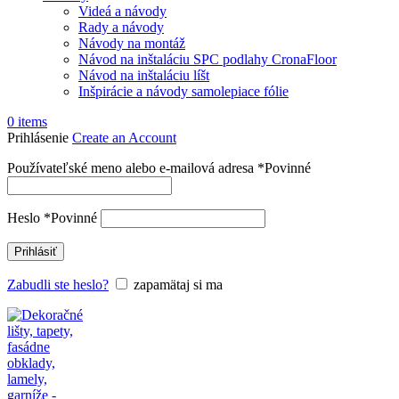
Videá a návody
Rady a návody
Návody na montáž
Návod na inštaláciu SPC podlahy CronaFloor
Návod na inštaláciu líšt
Inšpirácie a návody samolepiace fólie
0
items
Prihlásenie
Create an Account
Používateľské meno alebo e-mailová adresa
*
Povinné
Heslo
*
Povinné
Prihlásiť
Zabudli ste heslo?
zapamätaj si ma