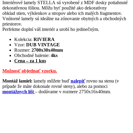
Interiérové ​​lamely STELLA sú vyrobené z MDF dosky potiahnuté
dekoratívnou fóliou. Môžu byť použité ako dekoratívny
obklad stien, výklenkov a stropov alebo ich malých fragmentov.
Vnútorné lamely sú ideálne na zónovanie obytných a obchodných
priestorov.
Perfektne doplní váš interiér a urobí ho jedinečným.
Kolekcia:
RIVIERA
Vzor:
DUB VINTAGE
Rozmer:
2700x30x40mm
Obchodné balenie:
4
k
s
Cena – za 1 kus
​Možnosť objednať vzorku.
​Montáž lamiel:
lamely môžete buď
nalepiť
rovno na stenu (v
prípade že máte dokonale rovné steny), alebo za pomoci
montážnych líšt
– dodávame v rozmere 2750x16x40mm.