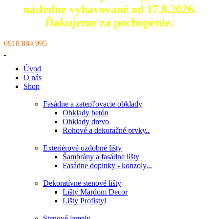
následne vybavované od 17.8.2026.
Ďakujeme za pochopenie.
0918 884 995
Úvod
O nás
Shop
Fasádne a zatepľovacie obklady
Obklady betón
Obklady drevo
Rohové a dekoračné prvky..
Exteriérové ozdobné lišty
Šambrány a fasádne lišty
Fasádne doplnky - konzoly...
Dekoratívne stenové lišty
Lišty Mardom Decor
Lišty Profistyl
Stenové lamely