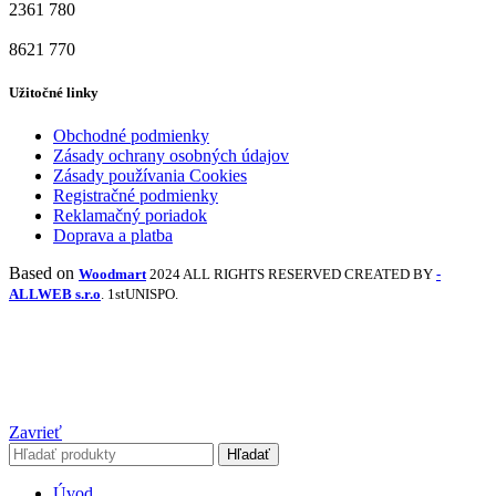
2361
780
8621
770
Užitočné linky
Obchodné podmienky
Zásady ochrany osobných údajov
Zásady používania Cookies
Registračné podmienky
Reklamačný poriadok
Doprava a platba
Based on
Woodmart
2024 ALL RIGHTS RESERVED CREATED BY
-
ALLWEB s.r.o
. 1stUNISPO.
Zavrieť
Hľadať
Úvod