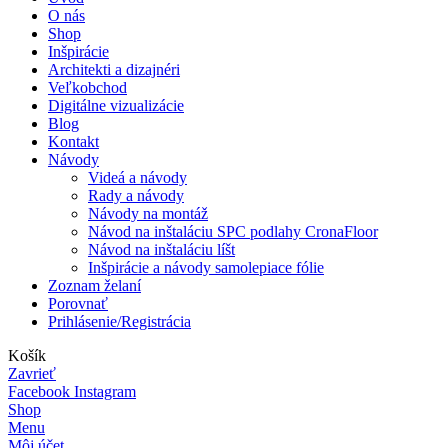
O nás
Shop
Inšpirácie
Architekti a dizajnéri
Veľkobchod
Digitálne vizualizácie
Blog
Kontakt
Návody
Videá a návody
Rady a návody
Návody na montáž
Návod na inštaláciu SPC podlahy CronaFloor
Návod na inštaláciu líšt
Inšpirácie a návody samolepiace fólie
Zoznam želaní
Porovnať
Prihlásenie/Registrácia
Košík
Zavrieť
Facebook
Instagram
Shop
Menu
Môj účet