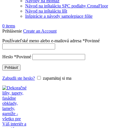
Návody na montáž
Návod na inštaláciu SPC podlahy CronaFloor
Návod na inštaláciu líšt
Inšpirácie a návody samolepiace fólie
0
items
Prihlásenie
Create an Account
Používateľské meno alebo e-mailová adresa
*
Povinné
Heslo
*
Povinné
Prihlásiť
Zabudli ste heslo?
zapamätaj si ma