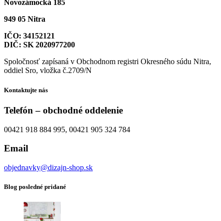
Novozámocká 185
949 05 Nitra
IČO: 34152121
DIČ: SK 2020977200
Spoločnosť zapísaná v Obchodnom registri Okresného súdu Nitra,
oddiel Sro, vložka č.2709/N
Kontaktujte nás
Telefón – obchodné oddelenie
00421 918 884 995, 00421 905 324 784
Email
objednavky@dizajn-shop.sk
Blog posledné pridané