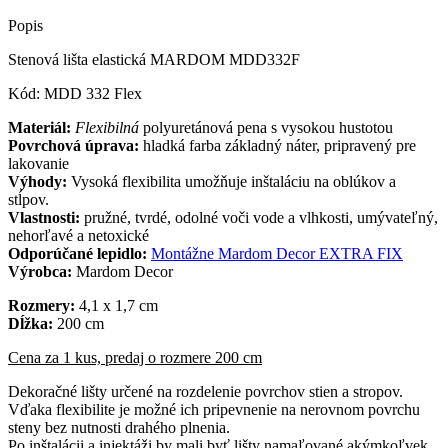
Popis
Stenová lišta elastická MARDOM MDD332F
Kód: MDD 332 Flex
Materiál:
Flexibilná
polyuretánová pena s vysokou hustotou
Povrchová úprava:
hladká farba základný náter, pripravený pre
lakovanie
Výhody:
Vysoká flexibilita umožňuje inštaláciu na oblúkov a
stĺpov.
Vlastnosti:
pružné, tvrdé, odolné voči vode a vlhkosti, umývateľný,
nehorľavé a netoxické
Odporúčané lepidlo:
Montážne Mardom Decor EXTRA FIX
Výrobca:
Mardom Decor
Rozmery:
4,1 x 1,7 cm
Dĺžka:
200 cm
Cena za 1 kus, predaj o rozmere 200 cm
Dekoračné lišty určené na rozdelenie povrchov stien a stropov.
Vďaka flexibilite je možné ich pripevnenie na nerovnom povrchu
steny bez nutnosti drahého plnenia.
Po inštalácii a injektáži by mali byť lišty namaľované akýmkoľvek