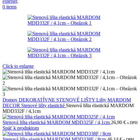
0
items
Click to enlarge
Domov
DEKORATÍVNE STENOVÉ LIŠTY
Lišty MARDOM
DECOR
Stenové lišty elastické
Stenová lišta elastická MARDOM
MDD332F / 4,1cm
Stenová lišta elastická MARDOM MDD325F / 4,1cm
26,90
€
s DPH
Späť k produktom
Stenová lišta elastická MARDOM MDD338F / 8cm
46,14
€
s DPH