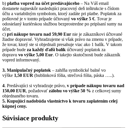
b)
platba vopred na účet predávajúceho
– Na Váš email
dostanete najneskôr nasledujúci pracovný deň inštrukcie s číslom
účtu a variabilným symbolom, ktorý zadáte pri platbe. Poplatok za
poštovné je v tomto prípade účtovaný
vo výške 5 €
. Tovar je
odosielaný kuriérskou službou bezprostredne po pripísaní sumy na
účet.
c)
pri nákupe tovaru nad 59,90 Eur
nie je zákazníkovi účtované
žiadne dopravné. Vyhradzujeme si však právo na zmenu v prípade,
že tovar, ktorý ste si objednali presahuje viac ako 1 balík. V takom
prípade bude
za každý ďalší balík
účtovaný poplatok za
dopravu
vo výške 5,00 Eur
. O takejto skutočnosti bude zákazník
vopred informovaný.
3. Manipulačný poplatok
– zahŕňa symbolické balné vo
výške
1,50 EUR
(bublinková fólia, strečová fólia, páska …..).
4
. Predávajúci si vyhradzuje právo,
v prípade nákupu tovaru nad
150,00 EUR
, požadovať
zálohu vo výške 50 %
z celkovej sumy
objednaného tovaru.
5.
Kupujúci nadobúda vlastníctvo k tovaru zaplatením celej
kúpnej ceny.
Súvisiace produkty