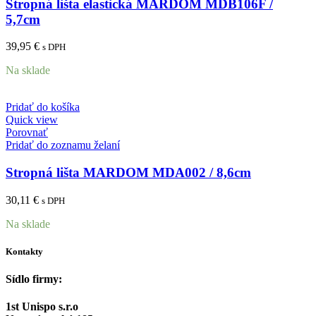
Stropná lišta elastická MARDOM MDB106F /
5,7cm
39,95
€
s DPH
Na sklade
Pridať do košíka
Quick view
Porovnať
Pridať do zoznamu želaní
Stropná lišta MARDOM MDA002 / 8,6cm
30,11
€
s DPH
Na sklade
Kontakty
Sídlo firmy:
1st Unispo s.r.o