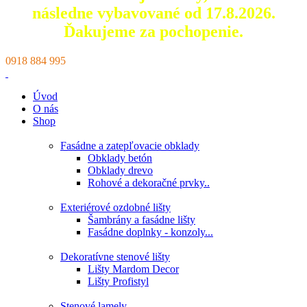
následne vybavované od 17.8.2026.
Ďakujeme za pochopenie.
0918 884 995
Úvod
O nás
Shop
Fasádne a zatepľovacie obklady
Obklady betón
Obklady drevo
Rohové a dekoračné prvky..
Exteriérové ozdobné lišty
Šambrány a fasádne lišty
Fasádne doplnky - konzoly...
Dekoratívne stenové lišty
Lišty Mardom Decor
Lišty Profistyl
Stenové lamely