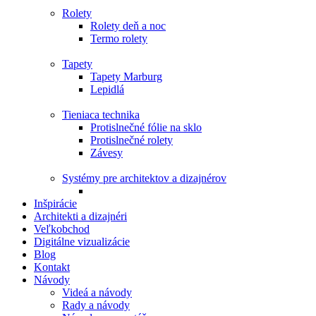
Rolety
Rolety deň a noc
Termo rolety
Tapety
Tapety Marburg
Lepidlá
Tieniaca technika
Protislnečné fólie na sklo
Protislnečné rolety
Závesy
Systémy pre architektov a dizajnérov
Inšpirácie
Architekti a dizajnéri
Veľkobchod
Digitálne vizualizácie
Blog
Kontakt
Návody
Videá a návody
Rady a návody