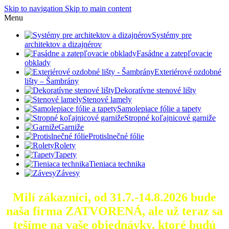
Skip to navigation
Skip to main content
Menu
Systémy pre
architektov a dizajnérov
Fasádne a zatepľovacie
obklady
Exteriérové ozdobné
lišty – Šambrány
Dekoratívne stenové lišty
Stenové lamely
Samolepiace fólie a tapety
Stropné koľajnicové garniže
Garniže
Protislnečné fólie
Rolety
Tapety
Tieniaca technika
Závesy
Milí zákazníci, od 31.7.-14.8.2026 bude
naša firma ZATVORENÁ, ale už teraz sa
tešíme na vaše objednávky, ktoré
budú