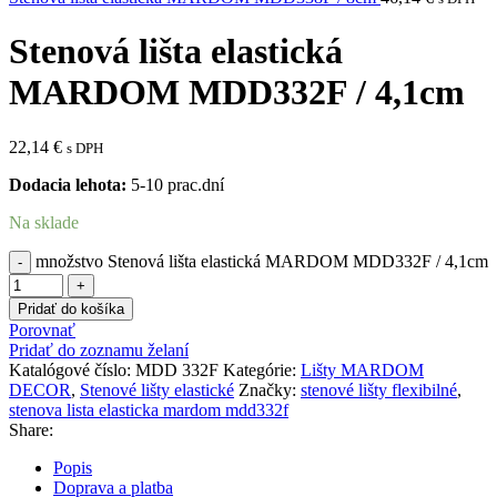
Stenová lišta elastická
MARDOM MDD332F / 4,1cm
22,14
€
s DPH
Dodacia lehota:
5-10 prac.dní
Na sklade
množstvo Stenová lišta elastická MARDOM MDD332F / 4,1cm
Pridať do košíka
Porovnať
Pridať do zoznamu želaní
Katalógové číslo:
MDD 332F
Kategórie:
Lišty MARDOM
DECOR
,
Stenové lišty elastické
Značky:
stenové lišty flexibilné
,
stenova lista elasticka mardom mdd332f
Share:
Popis
Doprava a platba