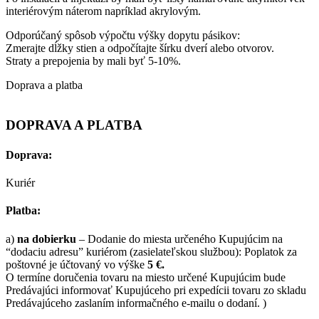
interiérovým náterom napríklad akrylovým.
Odporúčaný spôsob výpočtu výšky dopytu pásikov:
Zmerajte dĺžky stien a odpočítajte šírku dverí alebo otvorov.
Straty a prepojenia by mali byť 5-10%.
Doprava a platba
DOPRAVA A PLATBA
Doprava:
Kuriér
Platba:
a)
na dobierku
– Dodanie do miesta určeného Kupujúcim na
“dodaciu adresu” kuriérom (zasielateľskou službou): Poplatok za
poštovné je účtovaný vo výške
5 €.
O termíne doručenia tovaru na miesto určené Kupujúcim bude
Predávajúci informovať Kupujúceho pri expedícii tovaru zo skladu
Predávajúceho zaslaním informačného e-mailu o dodaní. )