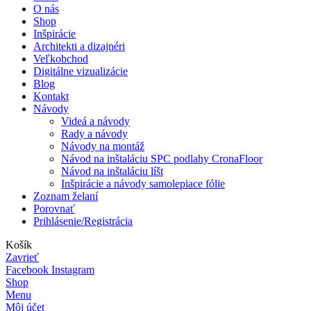
O nás
Shop
Inšpirácie
Architekti a dizajnéri
Veľkobchod
Digitálne vizualizácie
Blog
Kontakt
Návody
Videá a návody
Rady a návody
Návody na montáž
Návod na inštaláciu SPC podlahy CronaFloor
Návod na inštaláciu líšt
Inšpirácie a návody samolepiace fólie
Zoznam želaní
Porovnať
Prihlásenie/Registrácia
Košík
Zavrieť
Facebook
Instagram
Shop
Menu
Môj účet