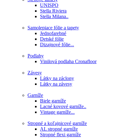
UNISPO
Stella Riviera
Stella Milana..
Samolepiace fólie a tapety
Jednofarebné
Detské fólie
Dizajnové fólie...
Podlahy
Vinilová podlaha Cronafloor
Závesy
Látky na záclony
Látky na závesy
Garníže
Biele garníže
Lacné kovové garníže..
Vintage garníže...
Stropné a koľajnicové garníže
AL stropné garníže
Stropné flexi garníže