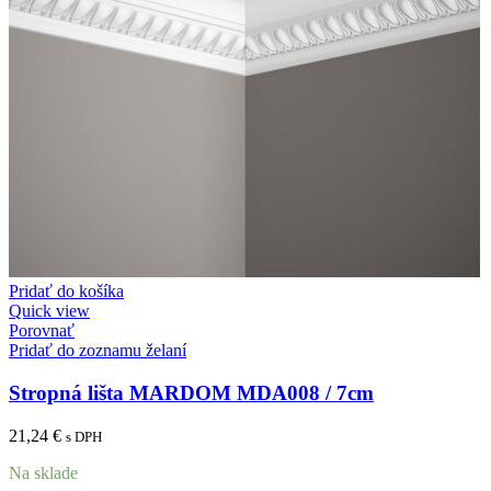
Pridať do košíka
Quick view
Porovnať
Pridať do zoznamu želaní
Stropná lišta MARDOM MDA008 / 7cm
21,24
€
s DPH
Na sklade