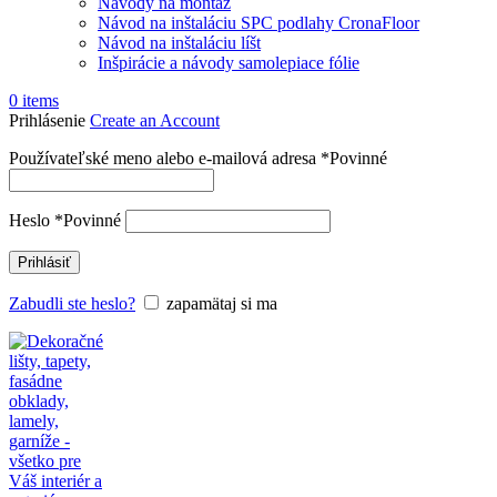
Návody na montáž
Návod na inštaláciu SPC podlahy CronaFloor
Návod na inštaláciu líšt
Inšpirácie a návody samolepiace fólie
0
items
Prihlásenie
Create an Account
Používateľské meno alebo e-mailová adresa
*
Povinné
Heslo
*
Povinné
Prihlásiť
Zabudli ste heslo?
zapamätaj si ma