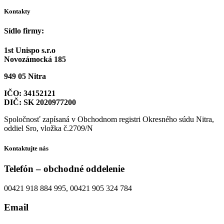
Kontakty
Sídlo firmy:
1st Unispo s.r.o
Novozámocká 185
949 05 Nitra
IČO: 34152121
DIČ: SK 2020977200
Spoločnosť zapísaná v Obchodnom registri Okresného súdu Nitra,
oddiel Sro, vložka č.2709/N
Kontaktujte nás
Telefón – obchodné oddelenie
00421 918 884 995, 00421 905 324 784
Email