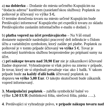
a)
na dobierku
– Dodanie do miesta určeného Kupujúcim na
“dodaciu adresu” kuriérom (zasielateľskou službou): Poplatok za
poštovné je účtovaný vo výške
5 €.
O termíne doručenia tovaru na miesto určené Kupujúcim bude
Predávajúci informovať Kupujúceho pri expedícii tovaru zo skladu
Predávajúceho zaslaním informačného e-mailu o dodaní. )
b)
platba vopred na účet predávajúceho
– Na Váš email
dostanete najneskôr nasledujúci pracovný deň inštrukcie s číslom
účtu a variabilným symbolom, ktorý zadáte pri platbe. Poplatok za
poštovné je v tomto prípade účtovaný
vo výške 5 €
. Tovar je
odosielaný kuriérskou službou bezprostredne po pripísaní sumy na
účet.
c)
pri nákupe tovaru nad 59,90 Eur
nie je zákazníkovi účtované
žiadne dopravné. Vyhradzujeme si však právo na zmenu v prípade,
že tovar, ktorý ste si objednali presahuje viac ako 1 balík. V takom
prípade bude
za každý ďalší balík
účtovaný poplatok za
dopravu
vo výške 5,00 Eur
. O takejto skutočnosti bude zákazník
vopred informovaný.
3. Manipulačný poplatok
– zahŕňa symbolické balné vo
výške
1,50 EUR
(bublinková fólia, strečová fólia, páska …..).
4
. Predávajúci si vyhradzuje právo,
v prípade nákupu tovaru nad