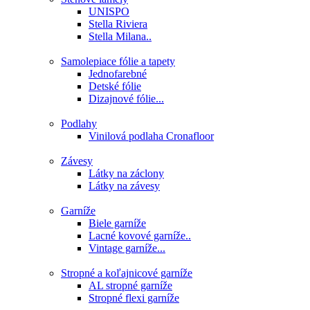
UNISPO
Stella Riviera
Stella Milana..
Samolepiace fólie a tapety
Jednofarebné
Detské fólie
Dizajnové fólie...
Podlahy
Vinilová podlaha Cronafloor
Závesy
Látky na záclony
Látky na závesy
Garníže
Biele garníže
Lacné kovové garníže..
Vintage garníže...
Stropné a koľajnicové garníže
AL stropné garníže
Stropné flexi garníže