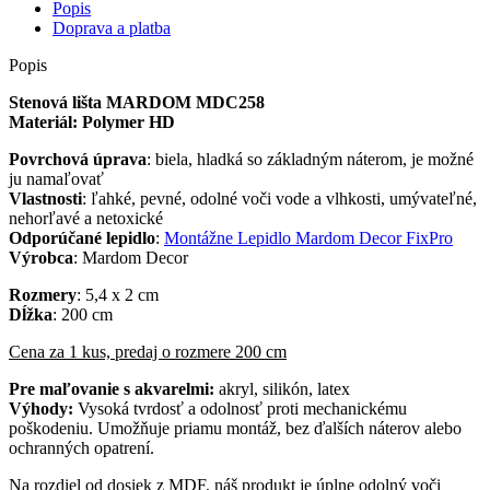
Popis
Doprava a platba
Popis
Stenová lišta MARDOM MDC258
Materiál: Polymer HD
Povrchová úprava
: biela, hladká so základným náterom, je možné
ju namaľovať
Vlastnosti
: ľahké, pevné, odolné voči vode a vlhkosti, umývateľné,
nehorľavé a netoxické
Odporúčané lepidlo
:
Montážne Lepidlo Mardom Decor FixPro
Výrobca
: Mardom Decor
Rozmery
: 5,4 x 2 cm
Dĺžka
: 200 cm
Cena za 1 kus, predaj o rozmere 200 cm
Pre maľovanie s akvarelmi:
akryl, silikón, latex
Výhody:
Vysoká tvrdosť a odolnosť proti mechanickému
poškodeniu. Umožňuje priamu montáž, bez ďalších náterov alebo
ochranných opatrení.
Na rozdiel od dosiek z MDF, náš produkt je úplne odolný voči