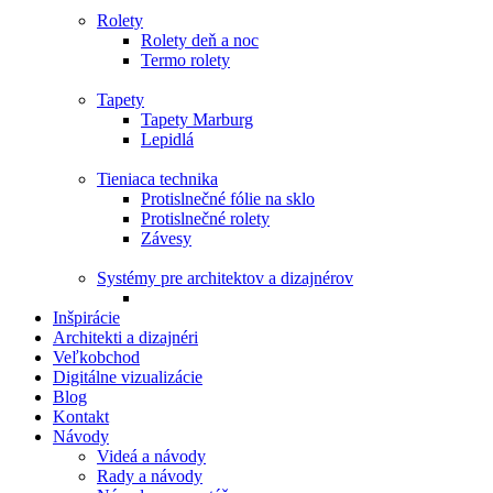
Rolety
Rolety deň a noc
Termo rolety
Tapety
Tapety Marburg
Lepidlá
Tieniaca technika
Protislnečné fólie na sklo
Protislnečné rolety
Závesy
Systémy pre architektov a dizajnérov
Inšpirácie
Architekti a dizajnéri
Veľkobchod
Digitálne vizualizácie
Blog
Kontakt
Návody
Videá a návody
Rady a návody