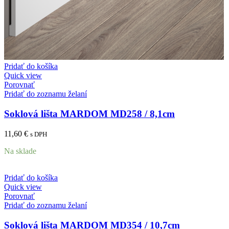
Pridať do košíka
Quick view
Porovnať
Pridať do zoznamu želaní
Soklová lišta MARDOM MD258 / 8,1cm
11,60
€
s DPH
Na sklade
Pridať do košíka
Quick view
Porovnať
Pridať do zoznamu želaní
Soklová lišta MARDOM MD354 / 10,7cm