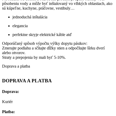
pôsobeniu vody a môže byť inštalovaný vo vlhkých oblastiach, ako
sú kúpeľne, kuchyne, práčovne, vestibuly…
jednoduchá inštalácia
elegancia
perfektne skryje elektrické káble atď
Odporúčaný spôsob výpočtu výšky dopytu pásikov:
Zmerajte podlahu a sčítajte dĺžky stien a odpočítajte šírku dverí
alebo otvorov.
Straty a prepojenia by mali byť 5-10%.
Doprava a platba
DOPRAVA A PLATBA
Doprava:
Kuriér
Platba: