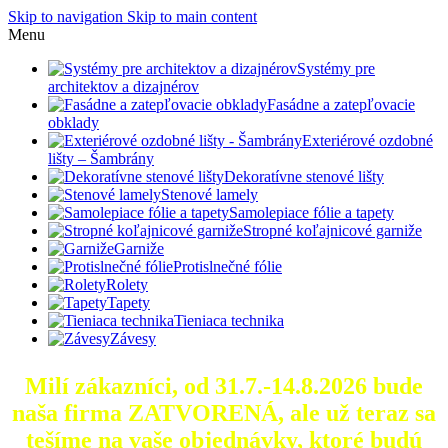
Skip to navigation
Skip to main content
Menu
Systémy pre
architektov a dizajnérov
Fasádne a zatepľovacie
obklady
Exteriérové ozdobné
lišty – Šambrány
Dekoratívne stenové lišty
Stenové lamely
Samolepiace fólie a tapety
Stropné koľajnicové garniže
Garniže
Protislnečné fólie
Rolety
Tapety
Tieniaca technika
Závesy
Milí zákazníci, od 31.7.-14.8.2026 bude
naša firma ZATVORENÁ, ale už teraz sa
tešíme na vaše objednávky, ktoré
budú