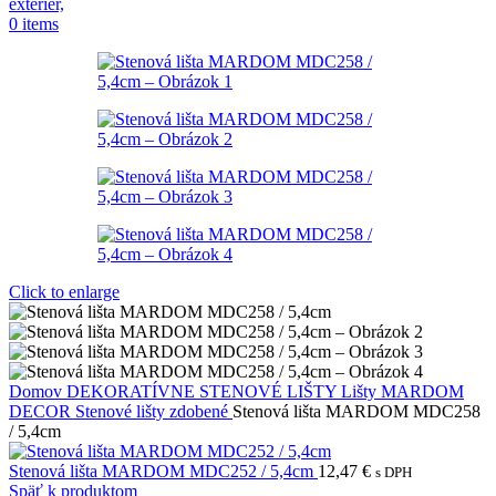
0
items
Click to enlarge
Domov
DEKORATÍVNE STENOVÉ LIŠTY
Lišty MARDOM
DECOR
Stenové lišty zdobené
Stenová lišta MARDOM MDC258
/ 5,4cm
Stenová lišta MARDOM MDC252 / 5,4cm
12,47
€
s DPH
Späť k produktom