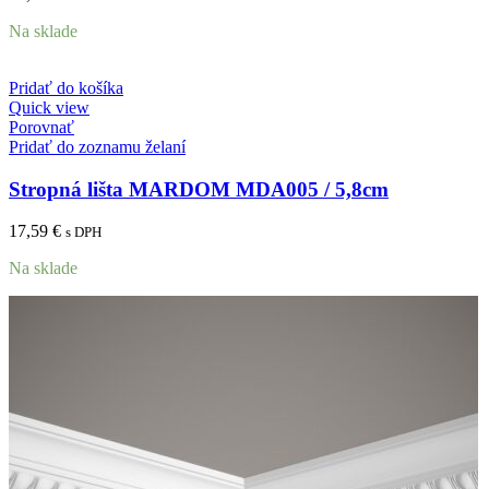
Na sklade
Pridať do košíka
Quick view
Porovnať
Pridať do zoznamu želaní
Stropná lišta MARDOM MDA005 / 5,8cm
17,59
€
s DPH
Na sklade