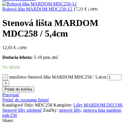
Rohová lišta MARDOM MDC250-12
17,21
€
s DPH
Stenová lišta MARDOM
MDC258 / 5,4cm
12,05
€
s DPH
Dodacia lehota:
5-10 prac.dní
Na sklade
množstvo Stenová lišta MARDOM MDC258 / 5,4cm
Pridať do košíka
Porovnať
Pridať do zoznamu želaní
Katalógové číslo:
MDC258
Kategórie:
Lišty MARDOM DECOR
,
Stenové lišty zdobené
Značky:
stenové lišty
,
stenova lista mardom
mdc258
Share: