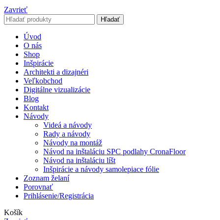
Zavrieť
Hľadať
Úvod
O nás
Shop
Inšpirácie
Architekti a dizajnéri
Veľkobchod
Digitálne vizualizácie
Blog
Kontakt
Návody
Videá a návody
Rady a návody
Návody na montáž
Návod na inštaláciu SPC podlahy CronaFloor
Návod na inštaláciu líšt
Inšpirácie a návody samolepiace fólie
Zoznam želaní
Porovnať
Prihlásenie/Registrácia
Košík