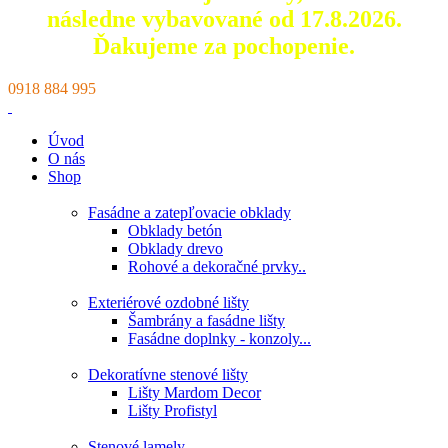
následne vybavované od 17.8.2026.
Ďakujeme za pochopenie.
0918 884 995
Úvod
O nás
Shop
Fasádne a zatepľovacie obklady
Obklady betón
Obklady drevo
Rohové a dekoračné prvky..
Exteriérové ozdobné lišty
Šambrány a fasádne lišty
Fasádne doplnky - konzoly...
Dekoratívne stenové lišty
Lišty Mardom Decor
Lišty Profistyl
Stenové lamely