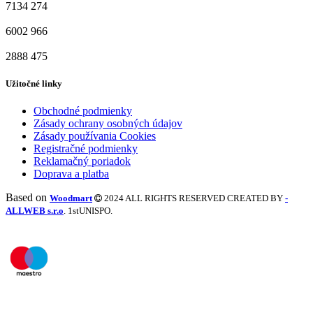
7134
274
6002
966
2888
475
Užitočné linky
Obchodné podmienky
Zásady ochrany osobných údajov
Zásady používania Cookies
Registračné podmienky
Reklamačný poriadok
Doprava a platba
Based on
Woodmart
2024 ALL RIGHTS RESERVED CREATED BY
-
ALLWEB s.r.o
. 1stUNISPO.