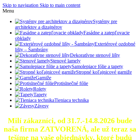
Skip to navigation
Skip to main content
Menu
Systémy pre
architektov a dizajnérov
Fasádne a zatepľovacie
obklady
Exteriérové ozdobné
lišty – Šambrány
Dekoratívne stenové lišty
Stenové lamely
Samolepiace fólie a tapety
Stropné koľajnicové garniže
Garniže
Protislnečné fólie
Rolety
Tapety
Tieniaca technika
Závesy
Milí zákazníci, od 31.7.-14.8.2026 bude
naša firma ZATVORENÁ, ale už teraz sa
tešíme na vaše objednávky, ktoré
budú