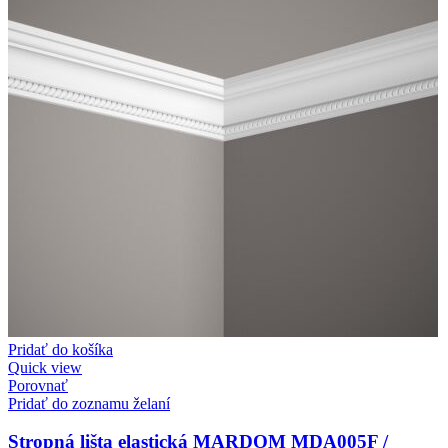
Pridať do košíka
Quick view
Porovnať
Pridať do zoznamu želaní
Stropná lišta elastická MARDOM MDA005F /