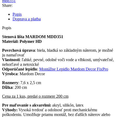
mdd351
Share:
Popis
Doprava a platba
Popis
Stenová lišta MARDOM MDD351
Materiál: Polymer HD
Povrchová úprava
: biela, hladká so základným náterom, je možné
ju namaľovať
Vlastnosti
: ľahké, pevné, odolné voči vode a vlhkosti, umývateľné,
nehorľavé a netoxické
Odporúčané lepidlo
:
Montážne Lepidlo Mardom Decor FixPro
Výrobca
: Mardom Decor
Rozmery
: 7,6 x 2,5 cm
Dĺžka
: 200 cm
Cena za 1 kus, predaj o rozmere 200 cm
Pre maľovanie s akvarelmi:
akryl, silikón, latex
Výhody:
Vysoká tvrdosť a odolnosť proti mechanickému
poškodeniu. Umožňuje priamu montáž, bez ďalších náterov alebo