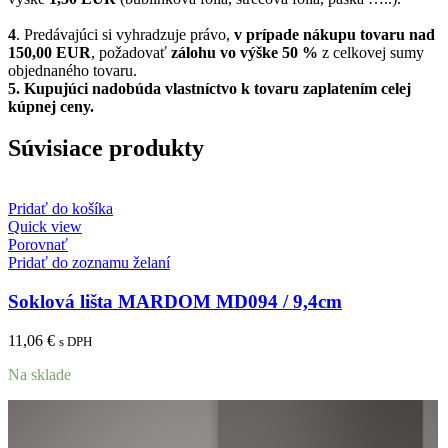
4
. Predávajúci si vyhradzuje právo,
v prípade nákupu tovaru nad
150,00 EUR
, požadovať
zálohu vo výške 50 %
z celkovej sumy
objednaného tovaru.
5.
Kupujúci nadobúda vlastníctvo k tovaru zaplatením celej
kúpnej ceny.
Súvisiace produkty
Pridať do košíka
Quick view
Porovnať
Pridať do zoznamu želaní
Soklová lišta MARDOM MD094 / 9,4cm
11,06
€
s DPH
Na sklade