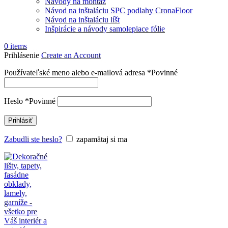
Návody na montáž
Návod na inštaláciu SPC podlahy CronaFloor
Návod na inštaláciu líšt
Inšpirácie a návody samolepiace fólie
0
items
Prihlásenie
Create an Account
Používateľské meno alebo e-mailová adresa
*
Povinné
Heslo
*
Povinné
Prihlásiť
Zabudli ste heslo?
zapamätaj si ma