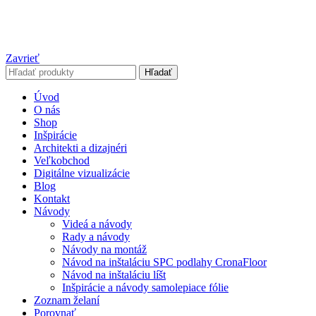
Zavrieť
Hľadať
Úvod
O nás
Shop
Inšpirácie
Architekti a dizajnéri
Veľkobchod
Digitálne vizualizácie
Blog
Kontakt
Návody
Videá a návody
Rady a návody
Návody na montáž
Návod na inštaláciu SPC podlahy CronaFloor
Návod na inštaláciu líšt
Inšpirácie a návody samolepiace fólie
Zoznam želaní
Porovnať