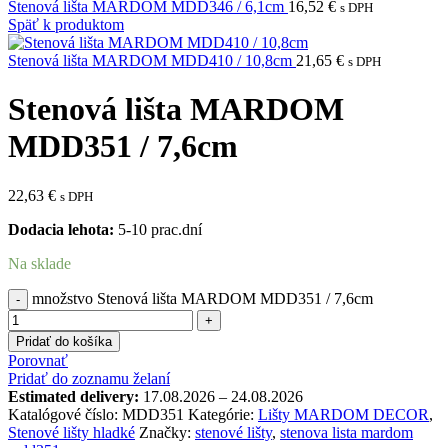
Stenová lišta MARDOM MDD346 / 6,1cm
16,52
€
s DPH
Späť k produktom
Stenová lišta MARDOM MDD410 / 10,8cm
21,65
€
s DPH
Stenová lišta MARDOM
MDD351 / 7,6cm
22,63
€
s DPH
Dodacia lehota:
5-10 prac.dní
Na sklade
množstvo Stenová lišta MARDOM MDD351 / 7,6cm
Pridať do košíka
Porovnať
Pridať do zoznamu želaní
Estimated delivery:
17.08.2026 – 24.08.2026
Katalógové číslo:
MDD351
Kategórie:
Lišty MARDOM DECOR
,
Stenové lišty hladké
Značky:
stenové lišty
,
stenova lista mardom