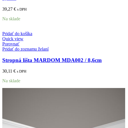
39,27
€
s DPH
Na sklade
Pridať do košíka
Quick view
Porovnať
Pridať do zoznamu želaní
Stropná lišta MARDOM MDA002 / 8,6cm
30,11
€
s DPH
Na sklade