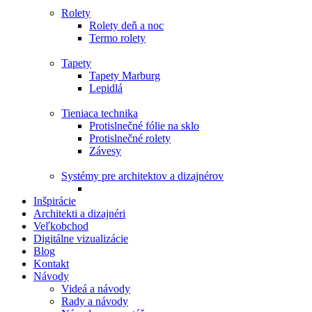
Rolety
Rolety deň a noc
Termo rolety
Tapety
Tapety Marburg
Lepidlá
Tieniaca technika
Protislnečné fólie na sklo
Protislnečné rolety
Závesy
Systémy pre architektov a dizajnérov
Inšpirácie
Architekti a dizajnéri
Veľkobchod
Digitálne vizualizácie
Blog
Kontakt
Návody
Videá a návody
Rady a návody