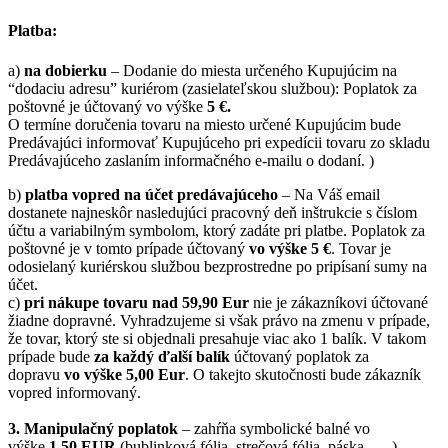
Platba:
a)
na dobierku
– Dodanie do miesta určeného Kupujúcim na
“dodaciu adresu” kuriérom (zasielateľskou službou): Poplatok za
poštovné je účtovaný vo výške
5 €.
O termíne doručenia tovaru na miesto určené Kupujúcim bude
Predávajúci informovať Kupujúceho pri expedícii tovaru zo skladu
Predávajúceho zaslaním informačného e-mailu o dodaní. )
b)
platba vopred na účet predávajúceho
– Na Váš email
dostanete najneskôr nasledujúci pracovný deň inštrukcie s číslom
účtu a variabilným symbolom, ktorý zadáte pri platbe. Poplatok za
poštovné je v tomto prípade účtovaný
vo výške 5 €
. Tovar je
odosielaný kuriérskou službou bezprostredne po pripísaní sumy na
účet.
c)
pri nákupe tovaru nad 59,90 Eur
nie je zákazníkovi účtované
žiadne dopravné. Vyhradzujeme si však právo na zmenu v prípade,
že tovar, ktorý ste si objednali presahuje viac ako 1 balík. V takom
prípade bude
za každý ďalší balík
účtovaný poplatok za
dopravu
vo výške 5,00 Eur
. O takejto skutočnosti bude zákazník
vopred informovaný.
3. Manipulačný poplatok
– zahŕňa symbolické balné vo
výške
1,50 EUR
(bublinková fólia, strečová fólia, páska …..).