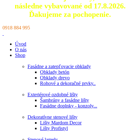
následne vybavované od 17.8.2026.
Ďakujeme za pochopenie.
0918 884 995
Úvod
O nás
Shop
Fasádne a zatepľovacie obklady
Obklady betón
Obklady drevo
Rohové a dekoračné prvky..
Exteriérové ozdobné lišty
Šambrány a fasádne lišty
Fasádne doplnky - konzoly...
Dekoratívne stenové lišty
Lišty Mardom Decor
Lišty Profistyl
Stenové lamely