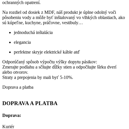
ochranných opatrení.
Na rozdiel od dosiek z MDF, náš produkt je úplne odolný voči
pôsobeniu vody a môže byť inštalovaný vo vlhkých oblastiach, ako
sú kúpeľne, kuchyne, práčovne, vestibuly…
jednoduchá inštalácia
elegancia
perfektne skryje elektrické káble atď
Odporúčaný spôsob výpočtu výšky dopytu pásikov:
Zmerajte podlahu a sčítajte dĺžky stien a odpočítajte šírku dverí
alebo otvorov.
Straty a prepojenia by mali byť 5-10%.
Doprava a platba
DOPRAVA A PLATBA
Doprava:
Kuriér