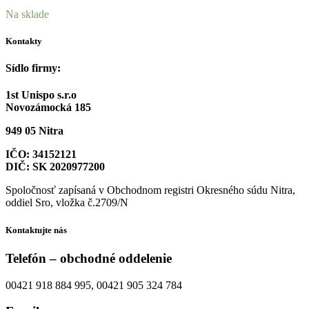
Na sklade
Kontakty
Sídlo firmy:
1st Unispo s.r.o
Novozámocká 185
949 05 Nitra
IČO: 34152121
DIČ: SK 2020977200
Spoločnosť zapísaná v Obchodnom registri Okresného súdu Nitra,
oddiel Sro, vložka č.2709/N
Kontaktujte nás
Telefón – obchodné oddelenie
00421 918 884 995, 00421 905 324 784