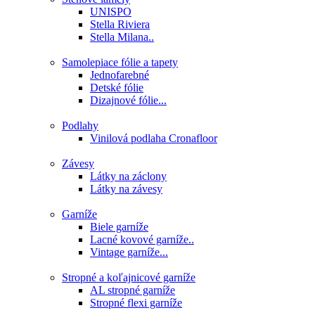
UNISPO
Stella Riviera
Stella Milana..
Samolepiace fólie a tapety
Jednofarebné
Detské fólie
Dizajnové fólie...
Podlahy
Vinilová podlaha Cronafloor
Závesy
Látky na záclony
Látky na závesy
Garníže
Biele garníže
Lacné kovové garníže..
Vintage garníže...
Stropné a koľajnicové garníže
AL stropné garníže
Stropné flexi garníže