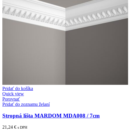
Pridať do košíka
Quick view
Porovnať
Pridať do zoznamu želaní
Stropná lišta MARDOM MDA008 / 7cm
21,24
€
s DPH