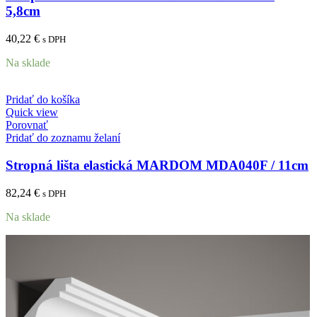
5,8cm
40,22
€
s DPH
Na sklade
Pridať do košíka
Quick view
Porovnať
Pridať do zoznamu želaní
Stropná lišta elastická MARDOM MDA040F / 11cm
82,24
€
s DPH
Na sklade