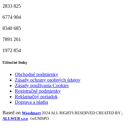
2833
825
6774
904
8340
685
7891
261
1972
854
Užitočné linky
Obchodné podmienky
Zásady ochrany osobných údajov
Zásady používania Cookies
Registračné podmienky
Reklamačný poriadok
Doprava a platba
Based on
Woodmart
2024 ALL RIGHTS RESERVED CREATED BY
-
ALLWEB s.r.o
. 1stUNISPO.