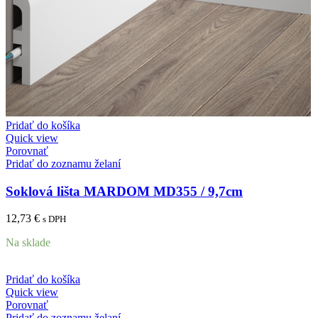
Pridať do košíka
Quick view
Porovnať
Pridať do zoznamu želaní
Soklová lišta MARDOM MD355 / 9,7cm
12,73
€
s DPH
Na sklade
Pridať do košíka
Quick view
Porovnať
Pridať do zoznamu želaní