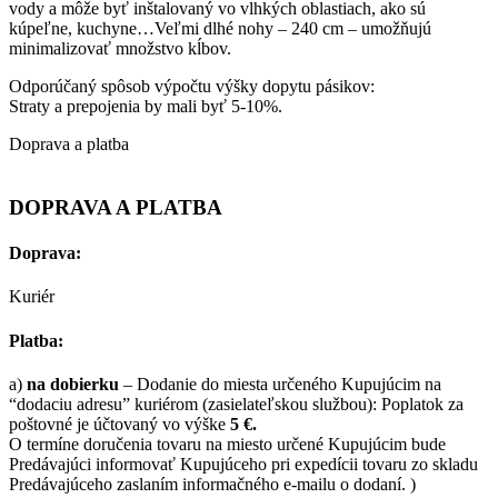
vody a môže byť inštalovaný vo vlhkých oblastiach, ako sú
kúpeľne, kuchyne…
Veľmi dlhé nohy – 240 cm – umožňujú
minimalizovať množstvo kĺbov.
Odporúčaný spôsob výpočtu výšky dopytu pásikov:
Straty a prepojenia by mali byť 5-10%.
Doprava a platba
DOPRAVA A PLATBA
Doprava:
Kuriér
Platba:
a)
na dobierku
– Dodanie do miesta určeného Kupujúcim na
“dodaciu adresu” kuriérom (zasielateľskou službou): Poplatok za
poštovné je účtovaný vo výške
5 €.
O termíne doručenia tovaru na miesto určené Kupujúcim bude
Predávajúci informovať Kupujúceho pri expedícii tovaru zo skladu
Predávajúceho zaslaním informačného e-mailu o dodaní. )