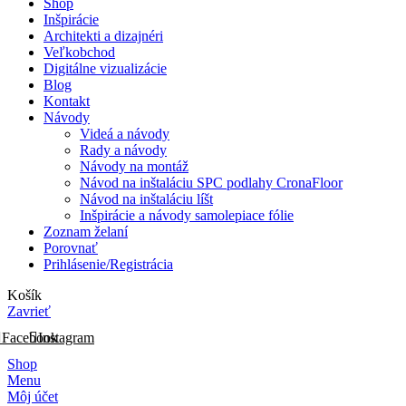
Shop
Inšpirácie
Architekti a dizajnéri
Veľkobchod
Digitálne vizualizácie
Blog
Kontakt
Návody
Videá a návody
Rady a návody
Návody na montáž
Návod na inštaláciu SPC podlahy CronaFloor
Návod na inštaláciu líšt
Inšpirácie a návody samolepiace fólie
Zoznam želaní
Porovnať
Prihlásenie/Registrácia
Košík
Zavrieť
Facebook
Instagram
Shop
Menu
Môj účet