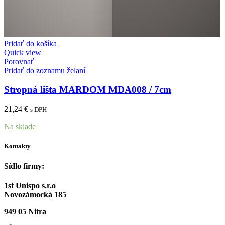
Pridať do košíka
Quick view
Porovnať
Pridať do zoznamu želaní
Stropná lišta MARDOM MDA008 / 7cm
21,24
€
s DPH
Na sklade
Kontakty
Sídlo firmy:
1st Unispo s.r.o
Novozámocká 185
949 05 Nitra