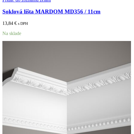
Soklová lišta MARDOM MD356 / 11cm
13,84
€
s DPH
Na sklade