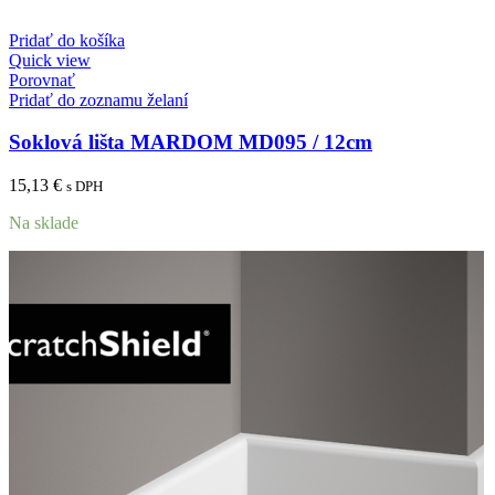
Pridať do košíka
Quick view
Porovnať
Pridať do zoznamu želaní
Soklová lišta MARDOM MD095 / 12cm
15,13
€
s DPH
Na sklade