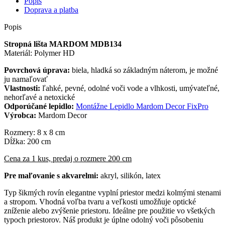
Popis
Doprava a platba
Popis
Stropná lišta MARDOM MDB134
Materiál: Polymer HD
Povrchová úprava:
biela, hladká so základným náterom, je možné
ju namaľovať
Vlastnosti:
ľahké, pevné, odolné voči vode a vlhkosti, umývateľné,
nehorľavé a netoxické
Odporúčané lepidlo:
Montážne Lepidlo Mardom Decor FixPro
Výrobca:
Mardom Decor
Rozmery: 8 x 8 cm
Dĺžka: 200 cm
Cena za 1 kus, predaj o rozmere 200 cm
Pre maľovanie s akvarelmi:
akryl, silikón, latex
Typ šikmých rovín elegantne vyplní priestor medzi kolmými stenami
a stropom. Vhodná voľba tvaru a veľkosti umožňuje optické
zníženie alebo zvýšenie priestoru.
Ideálne pre použitie vo všetkých
typoch priestorov.
Náš produkt je úplne odolný voči pôsobeniu