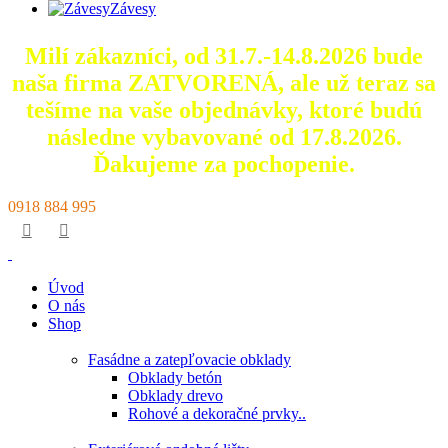
Závesy
Milí zákazníci, od 31.7.-14.8.2026 bude
naša firma ZATVORENÁ, ale už teraz sa
tešíme na vaše objednávky, ktoré
budú
následne vybavované od 17.8.2026.
Ďakujeme za pochopenie.
0918 884 995
Úvod
O nás
Shop
Fasádne a zatepľovacie obklady
Obklady betón
Obklady drevo
Rohové a dekoračné prvky..