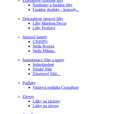
Exteriérové ozdobné lišty
Šambrány a fasádne lišty
Fasádne doplnky - konzoly...
Dekoratívne stenové lišty
Lišty Mardom Decor
Lišty Profistyl
Stenové lamely
UNISPO
Stella Riviera
Stella Milana..
Samolepiace fólie a tapety
Jednofarebné
Detské fólie
Dizajnové fólie...
Podlahy
Vinilová podlaha Cronafloor
Závesy
Látky na záclony
Látky na závesy