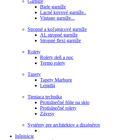
Garníže
Biele garníže
Lacné kovové garníže..
Vintage garníže...
Stropné a koľajnicové garníže
AL stropné garníže
Stropné flexi garníže
Rolety
Rolety deň a noc
Termo rolety
Tapety
Tapety Marburg
Lepidlá
Tieniaca technika
Protislnečné fólie na sklo
Protislnečné rolety
Závesy
Systémy pre architektov a dizajnérov
Inšpirácie