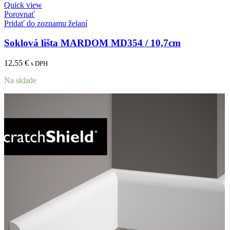
Quick view
Porovnať
Pridať do zoznamu želaní
Soklová lišta MARDOM MD354 / 10,7cm
12,55
€
s DPH
Na sklade