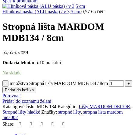
Späť k produktom
Hliníková páska (ALU páska) / v 3,5 cm
0,57
€
s DPH
Stropná lišta MARDOM
MDB134 / 8cm
55,65
€
s DPH
Dodacia lehota:
5-10 prac.dní
Na sklade
množstvo Stropná lišta MARDOM MDB134 / 8cm
Pridať do košíka
Porovnať
Pridať do zoznamu želaní
Katalógové číslo:
MDB 134
Kategórie:
Lišty MARDOM DECOR
,
Stropné lišty hladké
Značky:
stropné lišty
,
stropna lista mardom
mda002
Share: