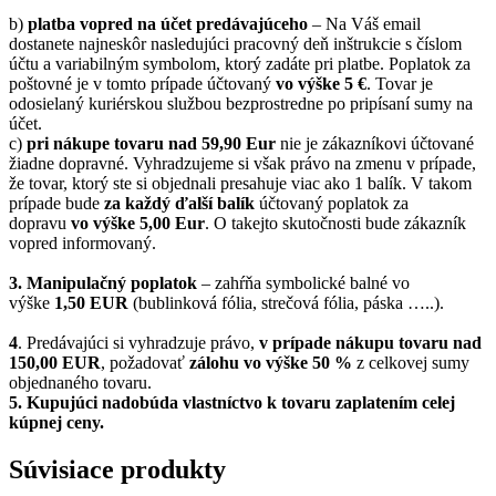
b)
platba vopred na účet predávajúceho
– Na Váš email
dostanete najneskôr nasledujúci pracovný deň inštrukcie s číslom
účtu a variabilným symbolom, ktorý zadáte pri platbe. Poplatok za
poštovné je v tomto prípade účtovaný
vo výške 5 €
. Tovar je
odosielaný kuriérskou službou bezprostredne po pripísaní sumy na
účet.
c)
pri nákupe tovaru nad 59,90 Eur
nie je zákazníkovi účtované
žiadne dopravné. Vyhradzujeme si však právo na zmenu v prípade,
že tovar, ktorý ste si objednali presahuje viac ako 1 balík. V takom
prípade bude
za každý ďalší balík
účtovaný poplatok za
dopravu
vo výške 5,00 Eur
. O takejto skutočnosti bude zákazník
vopred informovaný.
3. Manipulačný poplatok
– zahŕňa symbolické balné vo
výške
1,50 EUR
(bublinková fólia, strečová fólia, páska …..).
4
. Predávajúci si vyhradzuje právo,
v prípade nákupu tovaru nad
150,00 EUR
, požadovať
zálohu vo výške 50 %
z celkovej sumy
objednaného tovaru.
5.
Kupujúci nadobúda vlastníctvo k tovaru zaplatením celej
kúpnej ceny.
Súvisiace produkty