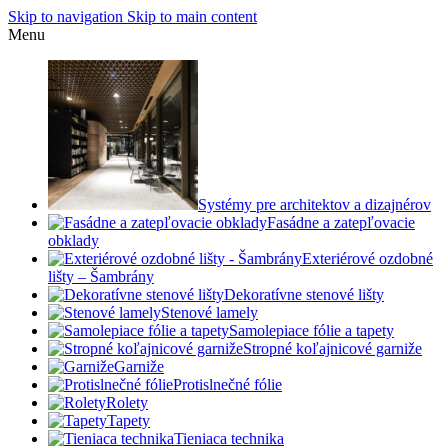
Skip to navigation
Skip to main content
Menu
Systémy pre architektov a dizajnérov
Fasádne a zatepľovacie
obklady
Exteriérové ozdobné
lišty – Šambrány
Dekoratívne stenové lišty
Stenové lamely
Samolepiace fólie a tapety
Stropné koľajnicové garniže
Garniže
Protislnečné fólie
Rolety
Tapety
Tieniaca technika