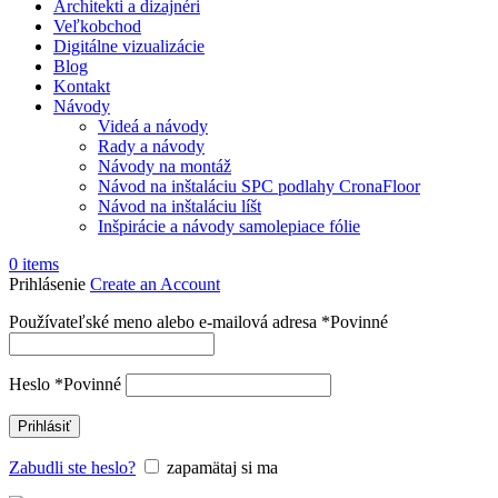
Architekti a dizajnéri
Veľkobchod
Digitálne vizualizácie
Blog
Kontakt
Návody
Videá a návody
Rady a návody
Návody na montáž
Návod na inštaláciu SPC podlahy CronaFloor
Návod na inštaláciu líšt
Inšpirácie a návody samolepiace fólie
0
items
Prihlásenie
Create an Account
Používateľské meno alebo e-mailová adresa
*
Povinné
Heslo
*
Povinné
Prihlásiť
Zabudli ste heslo?
zapamätaj si ma