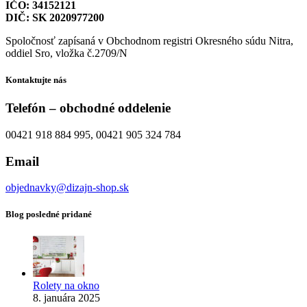
IČO: 34152121
DIČ: SK 2020977200
Spoločnosť zapísaná v Obchodnom registri Okresného súdu Nitra,
oddiel Sro, vložka č.2709/N
Kontaktujte nás
Telefón – obchodné oddelenie
00421 918 884 995, 00421 905 324 784
Email
objednavky@dizajn-shop.sk
Blog posledné pridané
Rolety na okno
8. januára 2025