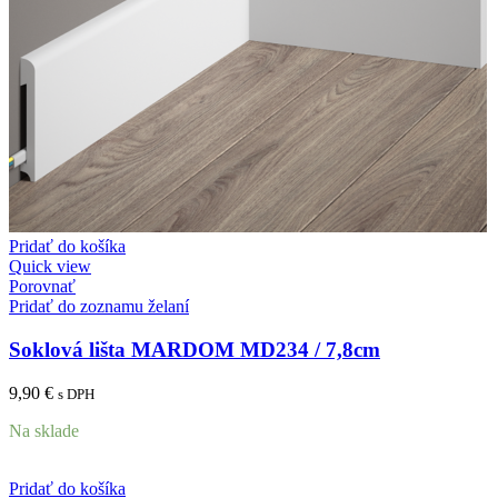
Pridať do košíka
Quick view
Porovnať
Pridať do zoznamu želaní
Soklová lišta MARDOM MD234 / 7,8cm
9,90
€
s DPH
Na sklade
Pridať do košíka