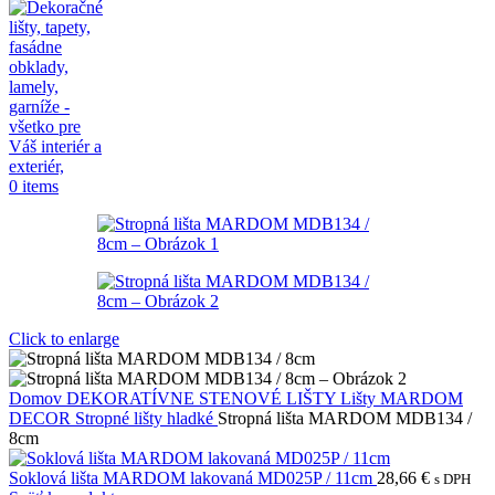
0
items
Click to enlarge
Domov
DEKORATÍVNE STENOVÉ LIŠTY
Lišty MARDOM
DECOR
Stropné lišty hladké
Stropná lišta MARDOM MDB134 /
8cm
Soklová lišta MARDOM lakovaná MD025P / 11cm
28,66
€
s DPH