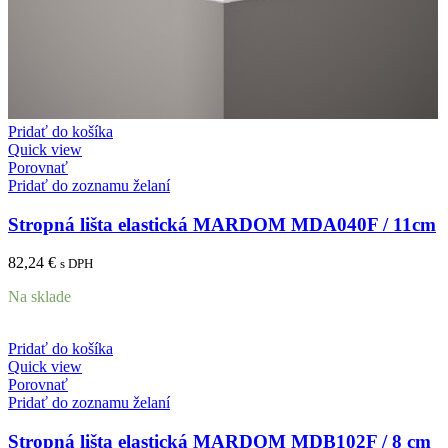
Pridať do košíka
Quick view
Porovnať
Pridať do zoznamu želaní
Stropná lišta elastická MARDOM MDA040F / 11cm
82,24
€
s DPH
Na sklade
Pridať do košíka
Quick view
Porovnať
Pridať do zoznamu želaní
Stropná lišta elastická MARDOM MDB102F / 8 cm