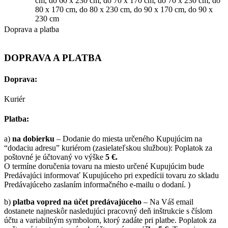
cm
,
do 60 x 230 cm
,
do 70 x 170 cm
,
do 70 x 230 cm
,
do
80 x 170 cm
,
do 80 x 230 cm
,
do 90 x 170 cm
,
do 90 x
230 cm
Doprava a platba
DOPRAVA A PLATBA
Doprava:
Kuriér
Platba:
a)
na dobierku
– Dodanie do miesta určeného Kupujúcim na
“dodaciu adresu” kuriérom (zasielateľskou službou): Poplatok za
poštovné je účtovaný vo výške
5 €.
O termíne doručenia tovaru na miesto určené Kupujúcim bude
Predávajúci informovať Kupujúceho pri expedícii tovaru zo skladu
Predávajúceho zaslaním informačného e-mailu o dodaní. )
b)
platba vopred na účet predávajúceho
– Na Váš email
dostanete najneskôr nasledujúci pracovný deň inštrukcie s číslom
účtu a variabilným symbolom, ktorý zadáte pri platbe. Poplatok za