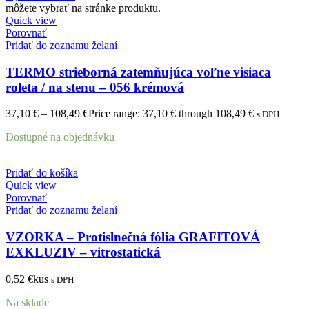
môžete vybrať na stránke produktu.
Quick view
Porovnať
Pridať do zoznamu želaní
TERMO strieborná zatemňujúca voľne visiaca
roleta / na stenu – 056 krémová
37,10
€
–
108,49
€
Price range: 37,10 € through 108,49 €
s DPH
Dostupné na objednávku
Pridať do košíka
Quick view
Porovnať
Pridať do zoznamu želaní
VZORKA – Protislnečná fólia GRAFITOVÁ
EXKLUZIV – vitrostatická
0,52
€
kus
s DPH
Na sklade