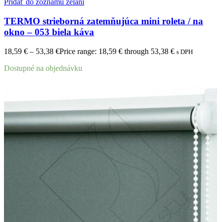
Pridať do zoznamu želaní
TERMO strieborná zatemňujúca mini roleta / na
okno – 053 biela káva
18,59
€
–
53,38
€
Price range: 18,59 € through 53,38 €
s DPH
Dostupné na objednávku