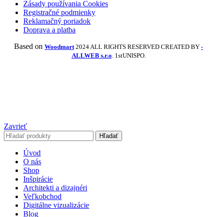
Zásady používania Cookies
Registračné podmienky
Reklamačný poriadok
Doprava a platba
Based on
Woodmart
2024 ALL RIGHTS RESERVED CREATED BY
-
ALLWEB s.r.o
. 1stUNISPO.
Zavrieť
Hľadať
Úvod
O nás
Shop
Inšpirácie
Architekti a dizajnéri
Veľkobchod
Digitálne vizualizácie
Blog