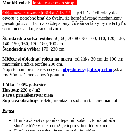
Montáž roliet:
do steny alebo do stropu
Objednávací rozmer je šírka látky !!!
– pri inštalácii rolety do
otvoru je potrebné brať do úvahy, že horné závesné mechanizmy
presahujú 2,5 – 3 cm z každej strany, čiže šírka látky by mala byť o
6 cm menšia ako je šírka otvoru.
Štandardná šírka textílie:
50, 60, 70, 80, 90, 100, 110, 120, 130,
140, 150, 160, 170, 180, 190 cm
Štandardná výška:
170, 230 cm
Môžete si objednať roletu na mieru:
od šírky 30 cm do 190 cm
maximálna dĺžka textílie 230 cm.
Napíšte nám presné rozmery na:
objednavky@dizajn-shop
.sk a
my Vám zašleme cenovú ponuku.
Látka:
100% polyester
Hustota:
220 g / m2
Farba príslušenstva:
biela
Súprava obsahuje:
roletu, montážnu sadu, inštalačný manuál
Popis:
Hliníková vrstva ponúka tepelnú izoláciu, ktorá odráža
slnečné lúče v lete a udržuje teplo v interiéri v zime
Farebná strana rolety je smerom do interiéru