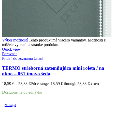
Výber možností
Tento produkt má viacero variantov. Možnosti si
môžete vybrať na stránke produktu.
Quick view
Porovnať
Pridať do zoznamu želaní
TERMO strieborná zatemňujúca mini roleta / na
okno – 061 tmavo šedá
18,59
€
–
53,38
€
Price range: 18,59 € through 53,38 €
s DPH
Dostupné na objednávku
Na dopyt