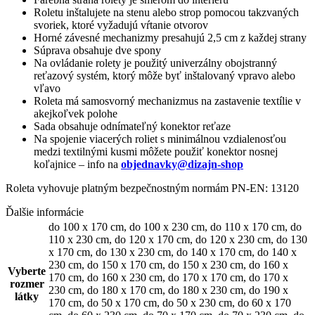
Roletu inštalujete na stenu alebo strop pomocou takzvaných
svoriek, ktoré vyžadujú vŕtanie otvorov
Horné závesné mechanizmy presahujú 2,5 cm z každej strany
Súprava obsahuje dve spony
Na ovládanie rolety je použitý univerzálny obojstranný
reťazový systém, ktorý môže byť inštalovaný vpravo alebo
vľavo
Roleta má samosvorný mechanizmus na zastavenie textílie v
akejkoľvek polohe
Sada obsahuje odnímateľný konektor reťaze
Na spojenie viacerých roliet s minimálnou vzdialenosťou
medzi textilnými kusmi môžete použiť konektor nosnej
koľajnice – info na
objednavky@dizajn-shop
Roleta vyhovuje platným bezpečnostným normám PN-EN: 13120
Ďalšie informácie
do 100 x 170 cm
,
do 100 x 230 cm
,
do 110 x 170 cm
,
do
110 x 230 cm
,
do 120 x 170 cm
,
do 120 x 230 cm
,
do 130
x 170 cm
,
do 130 x 230 cm
,
do 140 x 170 cm
,
do 140 x
230 cm
,
do 150 x 170 cm
,
do 150 x 230 cm
,
do 160 x
Vyberte
170 cm
,
do 160 x 230 cm
,
do 170 x 170 cm
,
do 170 x
rozmer
230 cm
,
do 180 x 170 cm
,
do 180 x 230 cm
,
do 190 x
látky
170 cm
,
do 50 x 170 cm
,
do 50 x 230 cm
,
do 60 x 170