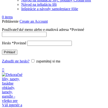
Návod na inštaláciu SPC podlahy CronaFloor
Návod na inštaláciu líšt
Inšpirácie a návody samolepiace fólie
0
items
Prihlásenie
Create an Account
Používateľské meno alebo e-mailová adresa
*
Povinné
Heslo
*
Povinné
Prihlásiť
Zabudli ste heslo?
zapamätaj si ma