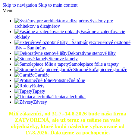
Skip to navigation
Skip to main content
Menu
Systémy pre
architektov a dizajnérov
Fasádne a zatepľovacie
obklady
Exteriérové ozdobné
lišty – Šambrány
Dekoratívne stenové lišty
Stenové lamely
Samolepiace fólie a tapety
Stropné koľajnicové garniže
Garniže
Protislnečné fólie
Rolety
Tapety
Tieniaca technika
Závesy
Milí zákazníci, od 31.7.-14.8.2026 bude naša firma
ZATVORENÁ, ale už teraz sa tešíme na vaše
objednávky, ktoré
budú následne vybavované od
17.8.2026.
Ďakujeme za pochopenie.