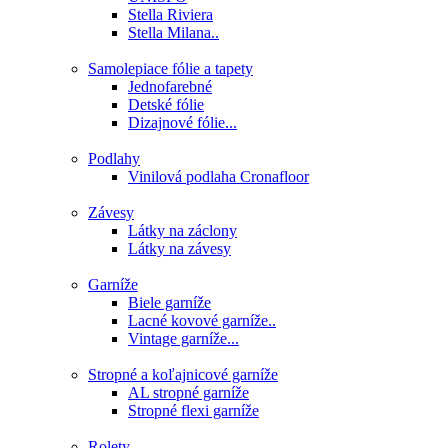
Stella Riviera
Stella Milana..
Samolepiace fólie a tapety
Jednofarebné
Detské fólie
Dizajnové fólie...
Podlahy
Vinilová podlaha Cronafloor
Závesy
Látky na záclony
Látky na závesy
Garníže
Biele garníže
Lacné kovové garníže..
Vintage garníže...
Stropné a koľajnicové garníže
AL stropné garníže
Stropné flexi garníže
Rolety