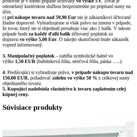
poštovné je v tomto prípade účtovaný
vo výške 5 €
. Tovar je
odosielaný kuriérskou službou bezprostredne po pripísaní sumy na
účet.
c)
pri nákupe tovaru nad 59,90 Eur
nie je zákazníkovi účtované
žiadne dopravné. Vyhradzujeme si však právo na zmenu v prípade,
že tovar, ktorý ste si objednali presahuje viac ako 1 balík. V takom
prípade bude
za každý ďalší balík
účtovaný poplatok za
dopravu
vo výške 5,00 Eur
. O takejto skutočnosti bude zákazník
vopred informovaný.
3. Manipulačný poplatok
– zahŕňa symbolické balné vo
výške
1,50 EUR
(bublinková fólia, strečová fólia, páska …..).
4
. Predávajúci si vyhradzuje právo,
v prípade nákupu tovaru nad
150,00 EUR
, požadovať
zálohu vo výške 50 %
z celkovej sumy
objednaného tovaru.
5.
Kupujúci nadobúda vlastníctvo k tovaru zaplatením celej
kúpnej ceny.
Súvisiace produkty