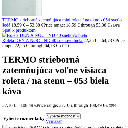
TERMO strieborná zatemňujúca mini roleta / na okno - 054 svetlo
šedá
18,59
€
–
53,38
€
Price range: 18,59 € through 53,38 €
s DPH
Späť k produktom
Roleta DEŇ A NOC - ND 40 snehovo biela
22,25
€
–
64,73
€
Price
range: 22,25 € through 64,73 €
s DPH
TERMO strieborná
zatemňujúca voľne visiaca
roleta / na stenu – 053 biela
káva
37,10
€
–
108,49
€
Price range: 37,10 € through 108,49 €
s DPH
Vyberte rozmer látky
Vymazať
množstvo TERMO strieborná zatemňujúca voľne visiaca roleta /