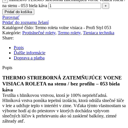
na stenu - 053 biela káva
Pridať do košíka
Porovnať
Pridať do zoznamu želaní
Katalógové číslo:
Termo roleta volne visiaca - Profi Styl 053
Kategórie:
Protislnečné rolety
,
Termo rolety
,
Tieniaca technika
Share:
Popis
Ďalšie informácie
Doprava a platba
Popis
THERMO STRIEBORNÁ ZATEMŇUJÚCE VOĽNE
VISIACA ROLETA na stenu / bez profilu – 053 biela
káva
Textília s hliníkovou vrstvou, ktorá je 100% nepriehľadná.
Hliníková vrstva ponúka tepelnú izoláciu, ktorá odráža slnečné lúče
v lete a udržuje teplo v interiéri v zime. Vďaka týmto vlastnostiam sa
výborne hodí aj do priestorov v ktorých dochádza vplyvom
slnečných lúčov k prehrievaniu ako sú zasklené balkóny, zimné
záhrady atď.