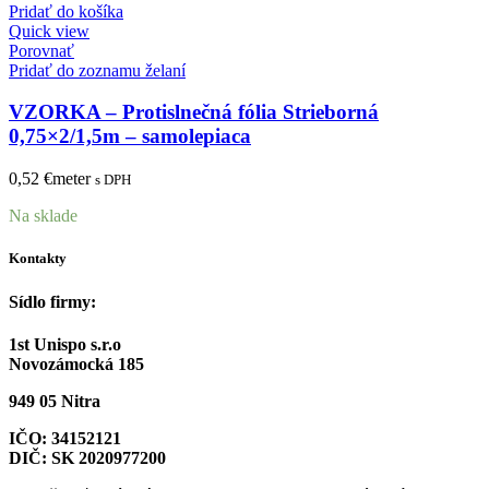
Pridať do košíka
Quick view
Porovnať
Pridať do zoznamu želaní
VZORKA – Protislnečná fólia Strieborná
0,75×2/1,5m – samolepiaca
0,52
€
meter
s DPH
Na sklade
Kontakty
Sídlo firmy:
1st Unispo s.r.o
Novozámocká 185
949 05 Nitra
IČO: 34152121
DIČ: SK 2020977200