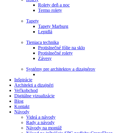
Rolety deň a noc
Termo rolety
Tapety
Tapety Marburg
Lepidlá
Tieniaca technika
Protislnečné fólie na sklo
Protislnečné rolety
Závesy
Systémy pre architektov a dizajnérov
Inšpirácie
Architekti a dizajnéri
Veľkobchod
Digitálne vizualizácie
Blog
Kontakt
Návody
Videá a návody
Rady a návody
Návody na montáž