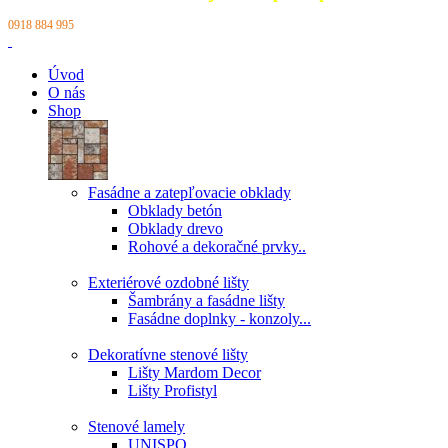
0918 884 995
Úvod
O nás
Shop
Fasádne a zatepľovacie obklady
Obklady betón
Obklady drevo
Rohové a dekoračné prvky..
Exteriérové ozdobné lišty
Šambrány a fasádne lišty
Fasádne doplnky - konzoly...
Dekoratívne stenové lišty
Lišty Mardom Decor
Lišty Profistyl
Stenové lamely
UNISPO