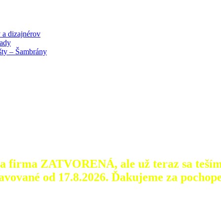
 a dizajnérov
lady
išty – Šambrány
aša firma ZATVORENÁ, ale už teraz sa teším
avované od 17.8.2026.
Ďakujeme za pochope