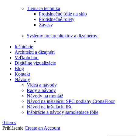
Tieniaca technika
Protislnečné fólie na sklo
Protislnečné rolety
Závesy
Systémy pre architektov a dizajnérov
Inšpirácie
Architekti a dizajnéri
Veľkobchod
Digitálne vizualizácie
Blog
Kontakt
Návody
Videá a návody
Rady a návody
Návody na montáž
Návod na inštaláciu SPC podlahy CronaFloor
Návod na inštaláciu líšt
Inšpirácie a návody samolepiace fólie
0
items
Prihlásenie
Create an Account