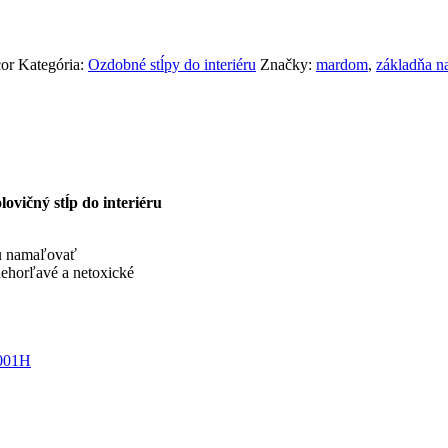
cor
Kategória:
Ozdobné stĺpy do interiéru
Značky:
mardom
,
základňa na
ovičný stĺp do interiéru
ju namaľovať
nehorľavé a netoxické
001H