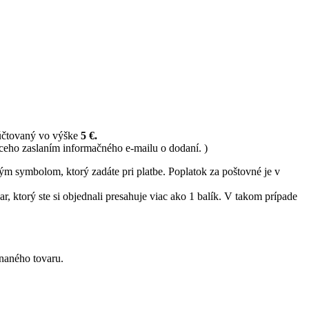
 účtovaný vo výške
5 €.
ceho zaslaním informačného e-mailu o dodaní. )
ným symbolom, ktorý zadáte pri platbe. Poplatok za poštovné je v
, ktorý ste si objednali presahuje viac ako 1 balík. V takom prípade
naného tovaru.