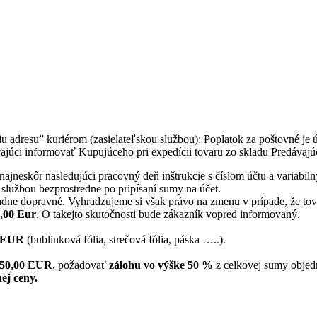
 adresu” kuriérom (zasielateľskou službou): Poplatok za poštovné je
júci informovať Kupujúceho pri expedícii tovaru zo skladu Predávajú
ajneskôr nasledujúci pracovný deň inštrukcie s číslom účtu a variabil
 službou bezprostredne po pripísaní sumy na účet.
dne dopravné. Vyhradzujeme si však právo na zmenu v prípade, že tovar
5,00 Eur
. O takejto skutočnosti bude zákazník vopred informovaný.
0 EUR
(bublinková fólia, strečová fólia, páska …..).
150,00 EUR
, požadovať
zálohu vo výške 50 %
z celkovej sumy objed
ej ceny.