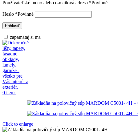
Používateľské meno alebo e-mailová adresa
*
Povinné
Heslo
*
Povinné
Prihlásiť
zapamätaj si ma
0
items
Click to enlarge