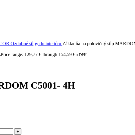
ECOR
Ozdobné stĺpy do interiéru
Základňa na polovičný stĺp MARD
€
Price range: 129,77 € through 154,59 €
s DPH
MARDOM C5001- 4H