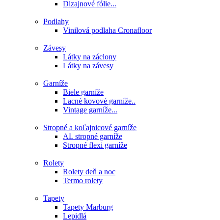
Dizajnové fólie...
Podlahy
Vinilová podlaha Cronafloor
Závesy
Látky na záclony
Látky na závesy
Garníže
Biele garníže
Lacné kovové garníže..
Vintage garníže...
Stropné a koľajnicové garníže
AL stropné garníže
Stropné flexi garníže
Rolety
Rolety deň a noc
Termo rolety
Tapety
Tapety Marburg
Lepidlá