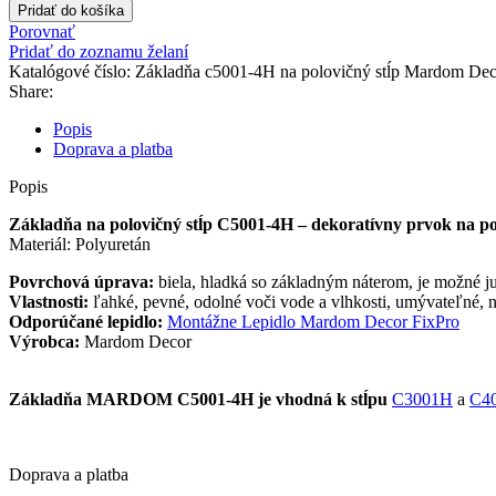
Pridať do košíka
Porovnať
Pridať do zoznamu želaní
Katalógové číslo:
Základňa c5001-4H na polovičný stĺp Mardom De
Share:
Popis
Doprava a platba
Popis
Základňa na polovičný stĺp C5001-4H – dekoratívny prvok na pol
Materiál: Polyuretán
Povrchová úprava:
biela, hladká so základným náterom, je možné 
Vlastnosti:
ľahké, pevné, odolné voči vode a vlhkosti, umývateľné, 
Odporúčané lepidlo:
Montážne Lepidlo Mardom Decor FixPro
Výrobca:
Mardom Decor
Základňa MARDOM C5001-4H je vhodná k stĺpu
C3001H
a
C4
Doprava a platba