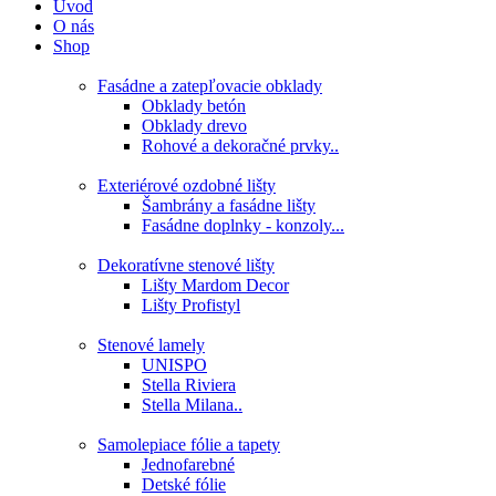
Úvod
O nás
Shop
Fasádne a zatepľovacie obklady
Obklady betón
Obklady drevo
Rohové a dekoračné prvky..
Exteriérové ozdobné lišty
Šambrány a fasádne lišty
Fasádne doplnky - konzoly...
Dekoratívne stenové lišty
Lišty Mardom Decor
Lišty Profistyl
Stenové lamely
UNISPO
Stella Riviera
Stella Milana..
Samolepiace fólie a tapety
Jednofarebné
Detské fólie