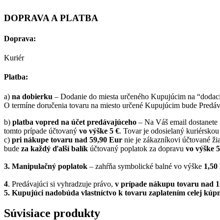
DOPRAVA A PLATBA
Doprava:
Kuriér
Platba:
a)
na dobierku
– Dodanie do miesta určeného Kupujúcim na “dodaciu
O termíne doručenia tovaru na miesto určené Kupujúcim bude Predáva
b)
platba vopred na účet predávajúceho
– Na Váš email dostanete n
tomto prípade účtovaný
vo výške 5 €
. Tovar je odosielaný kuriérskou
c)
pri nákupe tovaru nad 59,90 Eur
nie je zákazníkovi účtované žia
bude
za každý ďalší balík
účtovaný poplatok za dopravu
vo výške 
3. Manipulačný poplatok
– zahŕňa symbolické balné vo výške
1,5
4
. Predávajúci si vyhradzuje právo,
v prípade nákupu tovaru nad 
5.
Kupujúci nadobúda vlastníctvo k tovaru zaplatením celej kúpn
Súvisiace produkty