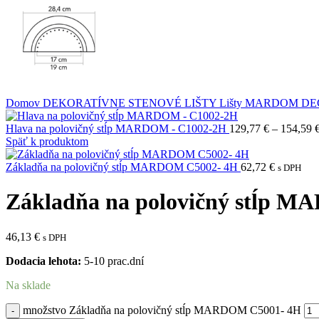
Domov
DEKORATÍVNE STENOVÉ LIŠTY
Lišty MARDOM D
Hlava na polovičný stĺp MARDOM - C1002-2H
129,77
€
–
154,59
Späť k produktom
Základňa na polovičný stĺp MARDOM C5002- 4H
62,72
€
s DPH
Základňa na polovičný stĺp 
46,13
€
s DPH
Dodacia lehota:
5-10 prac.dní
Na sklade
množstvo Základňa na polovičný stĺp MARDOM C5001- 4H