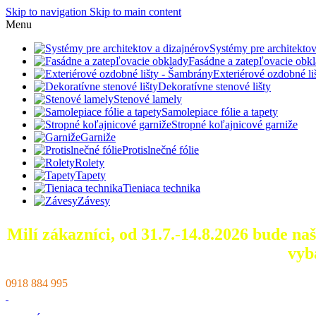
Skip to navigation
Skip to main content
Menu
Systémy pre architektov
Fasádne a zatepľovacie obk
Exteriérové ozdobné l
Dekoratívne stenové lišty
Stenové lamely
Samolepiace fólie a tapety
Stropné koľajnicové garniže
Garniže
Protislnečné fólie
Rolety
Tapety
Tieniaca technika
Závesy
Milí zákazníci, od 31.7.-14.8.2026 bude n
vyb
0918 884 995