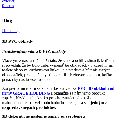
0
items
Blog
Home
blog
3D PVC obklady
Predstavujeme vám 3D PVC obklady
Viacerým z nás sa určite už stalo, že sme sa ocitli v situácii, keď sme
si povedali, že by bolo treba vymeniť tie obkladačky v kúpeľni, na
toalete alebo za kuchynskou linkou, ale predstava búrania starých
obkladačiek, prachu, špiny nás odradila. Nehovoriac o tom, koľko
peňazí by nás to všetko stálo.
Asi pred 2-mi rokmi sa k nám dostala vzorka
PVC 3D obkladu od
firmy GRACE HOLDING
a okamžite sa nám tento produkt
zapáčil. Nesklamal a krátko po jeho zaradení do nášho
maloobchodného a veľkoobchodného predaja sa stal
jedným z
najpredávanejších produktov.
3D dekoratívne nástenné panely sú vyrobené z