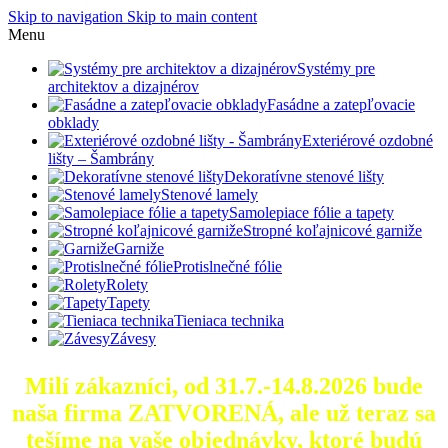
Skip to navigation
Skip to main content
Menu
Systémy pre
architektov a dizajnérov
Fasádne a zatepľovacie
obklady
Exteriérové ozdobné
lišty – Šambrány
Dekoratívne stenové lišty
Stenové lamely
Samolepiace fólie a tapety
Stropné koľajnicové garniže
Garniže
Protislnečné fólie
Rolety
Tapety
Tieniaca technika
Závesy
Milí zákazníci, od 31.7.-14.8.2026 bude
naša firma ZATVORENÁ, ale už teraz sa
tešíme na vaše objednávky, ktoré
budú