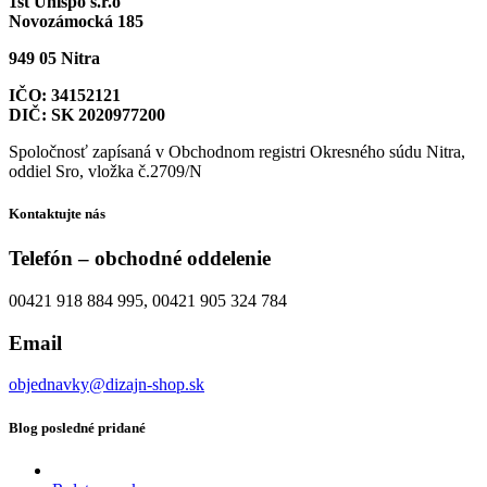
1st Unispo s.r.o
Novozámocká 185
949 05 Nitra
IČO: 34152121
DIČ: SK 2020977200
Spoločnosť zapísaná v Obchodnom registri Okresného súdu Nitra,
oddiel Sro, vložka č.2709/N
Kontaktujte nás
Telefón – obchodné oddelenie
00421 918 884 995, 00421 905 324 784
Email
objednavky@dizajn-shop.sk
Blog posledné pridané