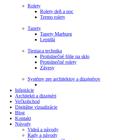
Rolety
Rolety deň a noc
Termo rolety
Tapety
Tapety Marburg
Lepidlá
Tieniaca technika
Protislnečné fólie na sklo
Protislnečné rolety
Závesy
Systémy pre architektov a dizajnérov
Inšpirácie
Architekti a dizajnéri
Veľkobchod
Digitálne vizualizácie
Blog
Kontakt
Návody
Videá a návody
Rady a návody