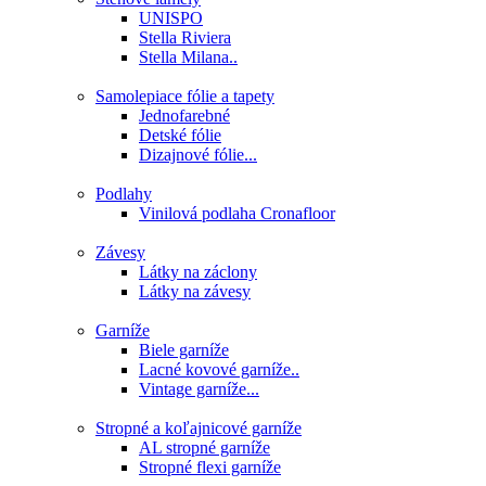
UNISPO
Stella Riviera
Stella Milana..
Samolepiace fólie a tapety
Jednofarebné
Detské fólie
Dizajnové fólie...
Podlahy
Vinilová podlaha Cronafloor
Závesy
Látky na záclony
Látky na závesy
Garníže
Biele garníže
Lacné kovové garníže..
Vintage garníže...
Stropné a koľajnicové garníže
AL stropné garníže
Stropné flexi garníže