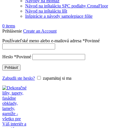
Návody na montáž
Návod na inštaláciu SPC podlahy CronaFloor
Návod na inštaláciu líšt
Inšpirácie a návody samolepiace fólie
0
items
Prihlásenie
Create an Account
Používateľské meno alebo e-mailová adresa
*
Povinné
Heslo
*
Povinné
Prihlásiť
Zabudli ste heslo?
zapamätaj si ma