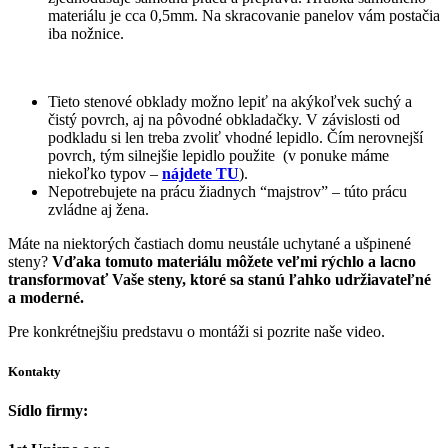
materiálu je cca 0,5mm. Na skracovanie panelov vám postačia
iba nožnice.
Tieto stenové obklady možno lepiť na akýkoľvek suchý a
čistý povrch, aj na pôvodné obkladačky. V závislosti od
podkladu si len treba zvoliť vhodné lepidlo. Čím nerovnejší
povrch, tým silnejšie lepidlo použite (v ponuke máme
niekoľko typov –
nájdete TU
).
Nepotrebujete na prácu žiadnych “majstrov” – túto prácu
zvládne aj žena.
Máte na niektorých častiach domu neustále uchytané a ušpinené
steny?
Vďaka tomuto materiálu môžete veľmi rýchlo a lacno
transformovať Vaše steny, ktoré sa stanú ľahko udržiavateľné
a moderné.
Pre konkrétnejšiu predstavu o montáži si pozrite naše video.
Kontakty
Sídlo firmy: