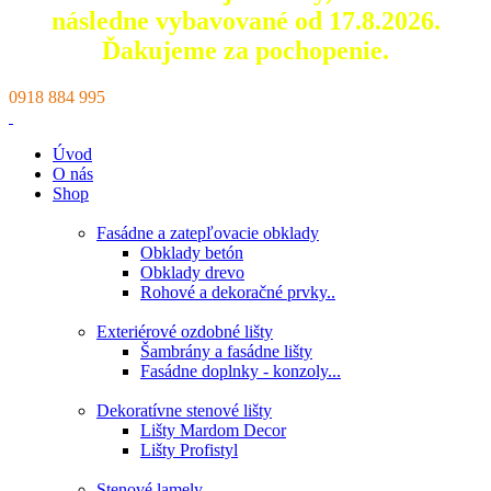
následne vybavované od 17.8.2026.
Ďakujeme za pochopenie.
0918 884 995
Úvod
O nás
Shop
Fasádne a zatepľovacie obklady
Obklady betón
Obklady drevo
Rohové a dekoračné prvky..
Exteriérové ozdobné lišty
Šambrány a fasádne lišty
Fasádne doplnky - konzoly...
Dekoratívne stenové lišty
Lišty Mardom Decor
Lišty Profistyl
Stenové lamely