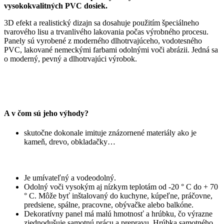
vysokokvalitných PVC dosiek.
3D efekt a realistický dizajn sa dosahuje použitím špeciálneho
tvarového lisu a trvanlivého lakovania počas výrobného procesu.
Panely sú vyrobené z moderného dlhotrvajúceho, vodotesného
PVC, lakované nemeckými farbami odolnými voči abrázii. Jedná sa
o moderný, pevný a dlhotrvajúci výrobok.
A v čom sú jeho výhody?
skutočne dokonale imituje znázornené materiály ako je
kameň, drevo, obkladačky…
Je umívateľný a vodeodolný.
Odolný voči vysokým aj nízkym teplotám od -20 ° C do + 70
° C. Môže byť inštalovaný do kuchyne, kúpeľne, práčovne,
predsiene, spálne, pracovne, obývačke alebo balkóne.
Dekoratívny panel má malú hmotnosť a hrúbku, čo výrazne
zjednodušuje samotnú prácu a prepravu. Hrúbka samotného