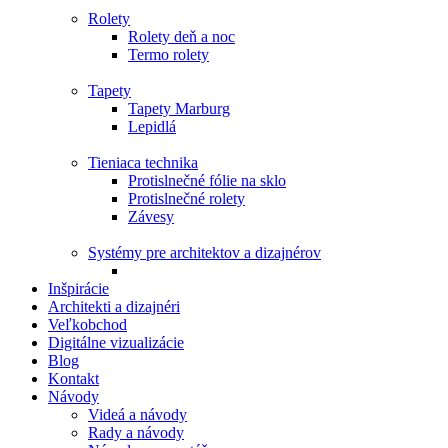
Rolety
Rolety deň a noc
Termo rolety
Tapety
Tapety Marburg
Lepidlá
Tieniaca technika
Protislnečné fólie na sklo
Protislnečné rolety
Závesy
Systémy pre architektov a dizajnérov
Inšpirácie
Architekti a dizajnéri
Veľkobchod
Digitálne vizualizácie
Blog
Kontakt
Návody
Videá a návody
Rady a návody