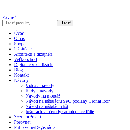
Zavrieť
Hľadať
Úvod
O nás
Shop
Inšpirácie
Architekti a dizajnéri
Veľkobchod
Digitálne vizualizácie
Blog
Kontakt
Návody
Videá a návody
Rady a návody
Návody na montáž
Návod na inštaláciu SPC podlahy CronaFloor
Návod na inštaláciu líšt
Inšpirácie a návody samolepiace fólie
Zoznam želaní
Porovnať
Prihlásenie/Registrácia