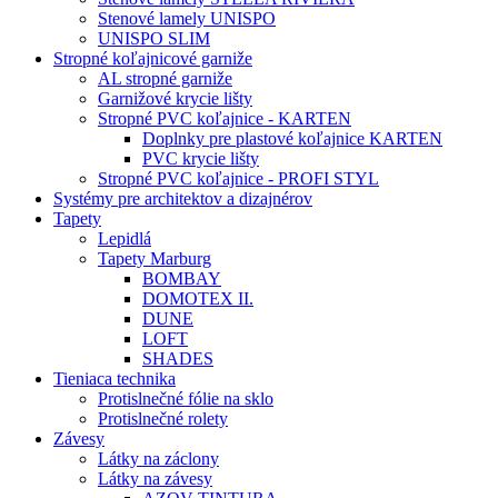
Stenové lamely UNISPO
UNISPO SLIM
Stropné koľajnicové garniže
AL stropné garniže
Garnižové krycie lišty
Stropné PVC koľajnice - KARTEN
Doplnky pre plastové koľajnice KARTEN
PVC krycie lišty
Stropné PVC koľajnice - PROFI STYL
Systémy pre architektov a dizajnérov
Tapety
Lepidlá
Tapety Marburg
BOMBAY
DOMOTEX II.
DUNE
LOFT
SHADES
Tieniaca technika
Protislnečné fólie na sklo
Protislnečné rolety
Závesy
Látky na záclony
Látky na závesy