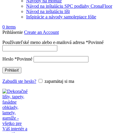
Návody na montáž
Návod na inštaláciu SPC podlahy CronaFloor
Návod na inštaláciu líšt
Inšpirácie a návody samolepiace fólie
0
items
Prihlásenie
Create an Account
Používateľské meno alebo e-mailová adresa
*
Povinné
Heslo
*
Povinné
Prihlásiť
Zabudli ste heslo?
zapamätaj si ma