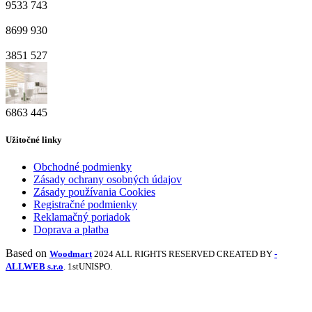
9533
743
8699
930
3851
527
6863
445
Užitočné linky
Obchodné podmienky
Zásady ochrany osobných údajov
Zásady používania Cookies
Registračné podmienky
Reklamačný poriadok
Doprava a platba
Based on
Woodmart
2024 ALL RIGHTS RESERVED CREATED BY
-
ALLWEB s.r.o
. 1stUNISPO.