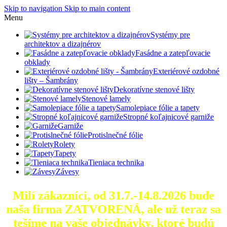
Skip to navigation
Skip to main content
Menu
Systémy pre
architektov a dizajnérov
Fasádne a zatepľovacie
obklady
Exteriérové ozdobné
lišty – Šambrány
Dekoratívne stenové lišty
Stenové lamely
Samolepiace fólie a tapety
Stropné koľajnicové garniže
Garniže
Protislnečné fólie
Rolety
Tapety
Tieniaca technika
Závesy
Milí zákazníci, od 31.7.-14.8.2026 bude
naša firma ZATVORENÁ, ale už teraz sa
tešíme na vaše objednávky, ktoré
budú