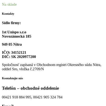
Na sklade
Kontakty
Sídlo firmy:
1st Unispo s.r.o
Novozámocká 185
949 05 Nitra
IČO: 34152121
DIČ: SK 2020977200
Spoločnosť zapísaná v Obchodnom registri Okresného súdu Nitra,
oddiel Sro, vložka č.2709/N
Kontaktujte nás
Telefón – obchodné oddelenie
00421 918 884 995, 00421 905 324 784