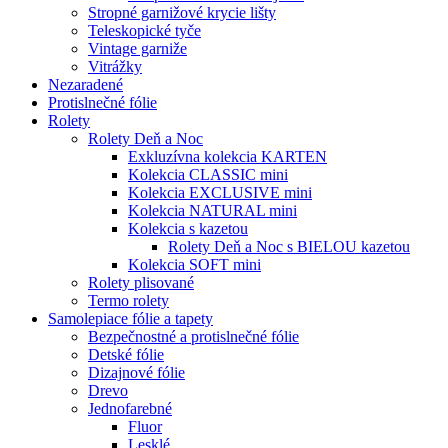
Stropné garnižové krycie lišty
Teleskopické tyče
Vintage garniže
Vitrážky
Nezaradené
Protislnečné fólie
Rolety
Rolety Deň a Noc
Exkluzívna kolekcia KARTEN
Kolekcia CLASSIC mini
Kolekcia EXCLUSIVE mini
Kolekcia NATURAL mini
Kolekcia s kazetou
Rolety Deň a Noc s BIELOU kazetou
Kolekcia SOFT mini
Rolety plisované
Termo rolety
Samolepiace fólie a tapety
Bezpečnostné a protislnečné fólie
Detské fólie
Dizajnové fólie
Drevo
Jednofarebné
Fluor
Lesklé