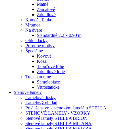
Matné
Zamatové
Zrkadlové
Kameň, Tehla
Mramor
Na dvere
Štandardné 2,2 x 0,90 m
Obkladačky
Prírodné motívy
Špeciálne
Kovové
Koža
Tabuľové fólie
Zrkadlové fólie
Transparentné
Samolepiace
Vitrostatické
Stenové lamely
Lamelové dosky
Lamelový obklad
Príslušenstvo k stenovým lamelám STELLA
STENOVÉ LAMELY - VZORKY
Stenové lamely STELLA BRION
Stenové lamely STELLA MILANA
Stenové lamely STELLA RIVIERA