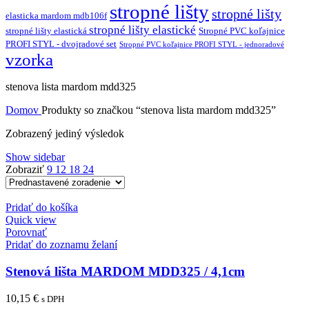
stropné lišty
stropné lišty
elasticka mardom mdb106f
stropné lišty elastické
stropné lišty elastická
Stropné PVC koľajnice
PROFI STYL - dvojradové set
Stropné PVC koľajnice PROFI STYL - jednoradové
vzorka
stenova lista mardom mdd325
Domov
Produkty so značkou “stenova lista mardom mdd325”
Zobrazený jediný výsledok
Show sidebar
Zobraziť
9
12
18
24
Pridať do košíka
Quick view
Porovnať
Pridať do zoznamu želaní
Stenová lišta MARDOM MDD325 / 4,1cm
10,15
€
s DPH