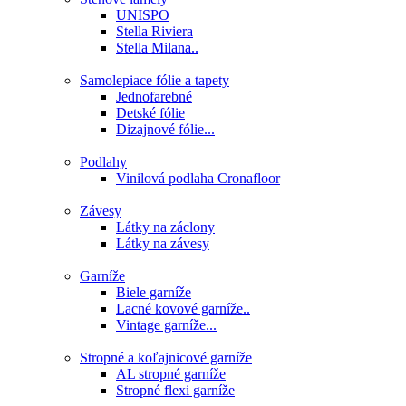
UNISPO
Stella Riviera
Stella Milana..
Samolepiace fólie a tapety
Jednofarebné
Detské fólie
Dizajnové fólie...
Podlahy
Vinilová podlaha Cronafloor
Závesy
Látky na záclony
Látky na závesy
Garníže
Biele garníže
Lacné kovové garníže..
Vintage garníže...
Stropné a koľajnicové garníže
AL stropné garníže
Stropné flexi garníže