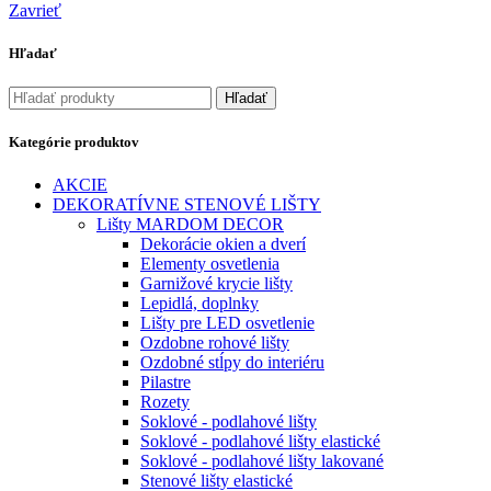
Zavrieť
Hľadať
Hľadať
Kategórie produktov
AKCIE
DEKORATÍVNE STENOVÉ LIŠTY
Lišty MARDOM DECOR
Dekorácie okien a dverí
Elementy osvetlenia
Garnižové krycie lišty
Lepidlá, doplnky
Lišty pre LED osvetlenie
Ozdobne rohové lišty
Ozdobné stĺpy do interiéru
Pilastre
Rozety
Soklové - podlahové lišty
Soklové - podlahové lišty elastické
Soklové - podlahové lišty lakované
Stenové lišty elastické