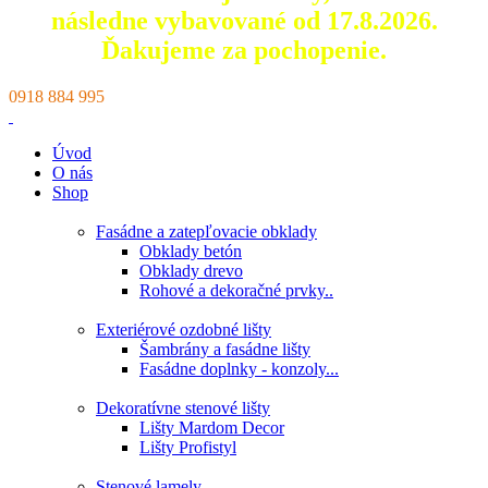
následne vybavované od 17.8.2026.
Ďakujeme za pochopenie.
0918 884 995
Úvod
O nás
Shop
Fasádne a zatepľovacie obklady
Obklady betón
Obklady drevo
Rohové a dekoračné prvky..
Exteriérové ozdobné lišty
Šambrány a fasádne lišty
Fasádne doplnky - konzoly...
Dekoratívne stenové lišty
Lišty Mardom Decor
Lišty Profistyl
Stenové lamely