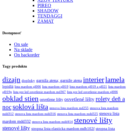
AZOV TINTURA
PIREO
SHADOW
TENDAGGI
ZAMAT
Dostupnosť
On sale
Na sklade
On backorder
Tagy produktu
dizajn
interier
lamela
garniža atena; garniže atena
doplnky
lepidlá
lista mardom ql006
lista mardom ql019
lista mardom ql019 a ql021
lista mardom
ql019p
lista pre led osvetlenie mardom md367
lista pre led osvetlenie mardom ql006
obklad stien
rolety deň a
osvetlené lišty
osvetlene lišty
soklová lišta
noc
stenova lista mardom md255
stenova lista mardom
stenova lista
mdd312
stenova lista mardom mdd316
stenova lista mardom mdd325
stenové lišty
mardom mdd332
stenova lista mardom mdd414
stenové lišty
stropna lista elasticka mardom mdb102f
stropna lista