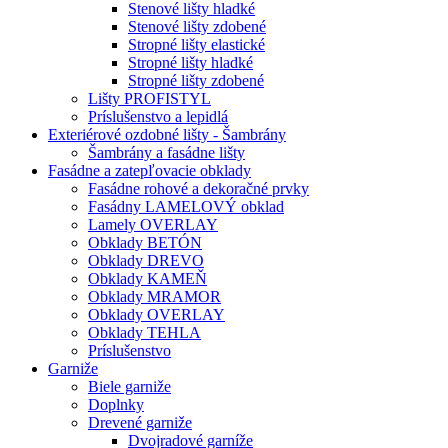
Stenové lišty hladké
Stenové lišty zdobené
Stropné lišty elastické
Stropné lišty hladké
Stropné lišty zdobené
Lišty PROFISTYL
Príslušenstvo a lepidlá
Exteriérové ozdobné lišty - Šambrány
Šambrány a fasádne lišty
Fasádne a zatepľovacie obklady
Fasádne rohové a dekoračné prvky
Fasádny LAMELOVÝ obklad
Lamely OVERLAY
Obklady BETÓN
Obklady DREVO
Obklady KAMEŇ
Obklady MRAMOR
Obklady OVERLAY
Obklady TEHLA
Príslušenstvo
Garniže
Biele garniže
Doplnky
Drevené garniže
Dvojradové garníže