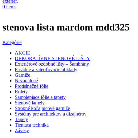
0
items
stenova lista mardom mdd325
Kategórie
AKCIE
DEKORATÍVNE STENOVÉ LIŠTY
Exteriérové ozdobné lišty – Šambrány
Fasádne a zatepľovacie obklady
Garniže
Nezaradené
Protislnečné fólie
Rolety
Samolepiace fólie a tapety
Stenové lamely
Stropné koľajnicové garniže
Systémy pre architektov a dizajnérov
Tapety
Tieniaca technika
Závesy