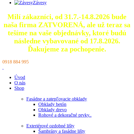
Závesy
Milí zákazníci, od 31.7.-14.8.2026 bude
naša firma ZATVORENÁ, ale už teraz sa
tešíme na vaše objednávky, ktoré
budú
následne vybavované od 17.8.2026.
Ďakujeme za pochopenie.
0918 884 995
Úvod
O nás
Shop
Fasádne a zatepľovacie obklady
Obklady betón
Obklady drevo
Rohové a dekoračné prvky..
Exteriérové ozdobné lišty
Šambrány a fasádne lišty