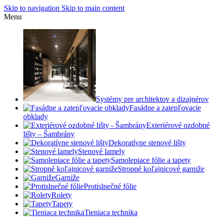
Skip to navigation
Skip to main content
Menu
Systémy pre architektov a dizajnérov
Fasádne a zatepľovacie
obklady
Exteriérové ozdobné
lišty – Šambrány
Dekoratívne stenové lišty
Stenové lamely
Samolepiace fólie a tapety
Stropné koľajnicové garniže
Garniže
Protislnečné fólie
Rolety
Tapety
Tieniaca technika