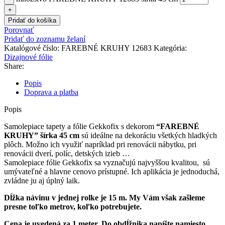
Pridať do košíka
Porovnať
Pridať do zoznamu želaní
Katalógové číslo:
FAREBNÉ KRUHY 12683
Kategória:
Dizajnové fólie
Share:
Popis
Doprava a platba
Popis
Samolepiace tapety a fólie Gekkofix s dekorom
“FAREBNÉ
KRUHY” šírka 45 cm
sú ideálne na dekoráciu všetkých hladkých
plôch. Možno ich využiť napríklad pri renovácii nábytku, pri
renovácii dverí, políc, detských izieb …
Samolepiace fólie Gekkofix sa vyznačujú najvyššou kvalitou, sú
umývateľné a hlavne cenovo prístupné. Ich aplikácia je jednoduchá,
zvládne ju aj úplný laik.
Dĺžka návinu v jednej rolke je 15 m. My Vám však zašleme
presne toľko metrov, koľko potrebujete.
Cena je uvedená za 1 meter. Do obdĺžnika napíšte namiesto