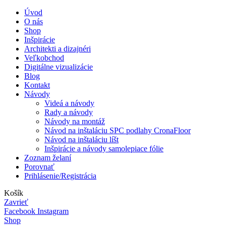
Úvod
O nás
Shop
Inšpirácie
Architekti a dizajnéri
Veľkobchod
Digitálne vizualizácie
Blog
Kontakt
Návody
Videá a návody
Rady a návody
Návody na montáž
Návod na inštaláciu SPC podlahy CronaFloor
Návod na inštaláciu líšt
Inšpirácie a návody samolepiace fólie
Zoznam želaní
Porovnať
Prihlásenie/Registrácia
Košík
Zavrieť
Facebook
Instagram
Shop