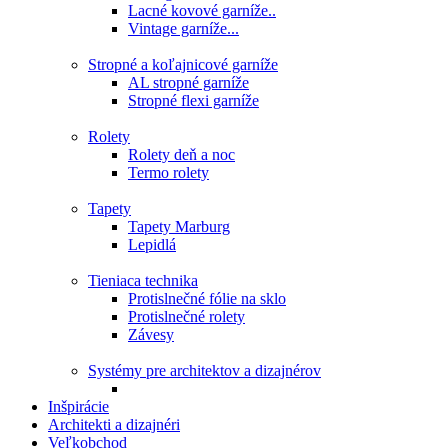
Lacné kovové garníže..
Vintage garníže...
Stropné a koľajnicové garníže
AL stropné garníže
Stropné flexi garníže
Rolety
Rolety deň a noc
Termo rolety
Tapety
Tapety Marburg
Lepidlá
Tieniaca technika
Protislnečné fólie na sklo
Protislnečné rolety
Závesy
Systémy pre architektov a dizajnérov
Inšpirácie
Architekti a dizajnéri
Veľkobchod