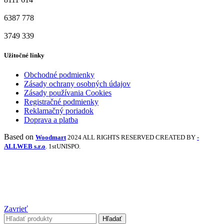
6387
778
3749
339
Užitočné linky
Obchodné podmienky
Zásady ochrany osobných údajov
Zásady používania Cookies
Registračné podmienky
Reklamačný poriadok
Doprava a platba
Based on
Woodmart
2024 ALL RIGHTS RESERVED CREATED BY
-
ALLWEB s.r.o
. 1stUNISPO.
Zavrieť
Hľadať