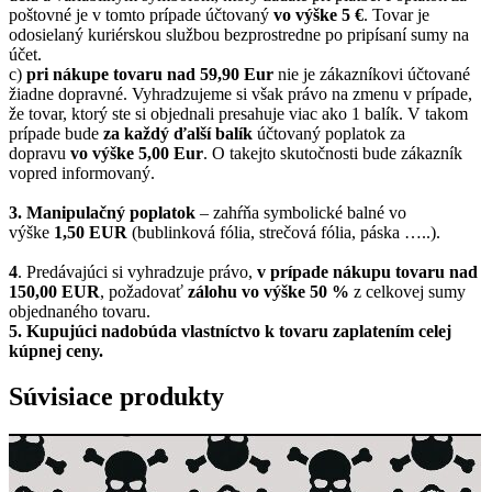
poštovné je v tomto prípade účtovaný
vo výške 5 €
. Tovar je
odosielaný kuriérskou službou bezprostredne po pripísaní sumy na
účet.
c)
pri nákupe tovaru nad 59,90 Eur
nie je zákazníkovi účtované
žiadne dopravné. Vyhradzujeme si však právo na zmenu v prípade,
že tovar, ktorý ste si objednali presahuje viac ako 1 balík. V takom
prípade bude
za každý ďalší balík
účtovaný poplatok za
dopravu
vo výške 5,00 Eur
. O takejto skutočnosti bude zákazník
vopred informovaný.
3. Manipulačný poplatok
– zahŕňa symbolické balné vo
výške
1,50 EUR
(bublinková fólia, strečová fólia, páska …..).
4
. Predávajúci si vyhradzuje právo,
v prípade nákupu tovaru nad
150,00 EUR
, požadovať
zálohu vo výške 50 %
z celkovej sumy
objednaného tovaru.
5.
Kupujúci nadobúda vlastníctvo k tovaru zaplatením celej
kúpnej ceny.
Súvisiace produkty