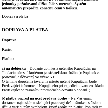
jednotky požadovanú dĺžku fólie v metroch. Systém
automaticky prepočíta konečnú cenu v košíku.
Doprava a platba
DOPRAVA A PLATBA
Doprava:
Kuriér
Platba:
a)
na dobierku
– Dodanie do miesta určeného Kupujúcim na
“dodaciu adresu” kuriérom (zasielateľskou službou): Poplatok za
poštovné je účtovaný vo výške
5 €.
O termíne doručenia tovaru na miesto určené Kupujúcim bude
Predávajúci informovať Kupujúceho pri expedícii tovaru zo skladu
Predávajúceho zaslaním informačného e-mailu o dodaní. )
b)
platba vopred na účet predávajúceho
– Na Váš email
dostanete najneskôr nasledujúci pracovný deň inštrukcie s číslom
účtu a variabilným symbolom, ktorý zadáte pri platbe. Poplatok za