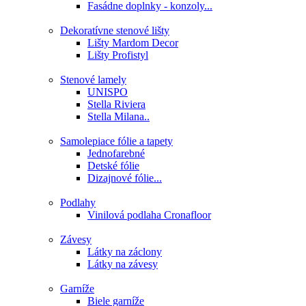
Fasádne doplnky - konzoly...
Dekoratívne stenové lišty
Lišty Mardom Decor
Lišty Profistyl
Stenové lamely
UNISPO
Stella Riviera
Stella Milana..
Samolepiace fólie a tapety
Jednofarebné
Detské fólie
Dizajnové fólie...
Podlahy
Vinilová podlaha Cronafloor
Závesy
Látky na záclony
Látky na závesy
Garníže
Biele garníže