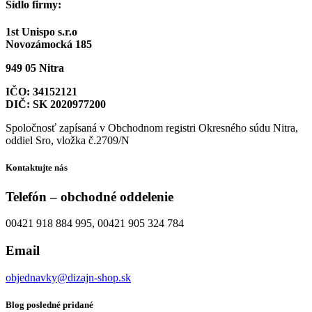
Sídlo firmy:
1st Unispo s.r.o
Novozámocká 185
949 05 Nitra
IČO: 34152121
DIČ: SK 2020977200
Spoločnosť zapísaná v Obchodnom registri Okresného súdu Nitra,
oddiel Sro, vložka č.2709/N
Kontaktujte nás
Telefón – obchodné oddelenie
00421 918 884 995, 00421 905 324 784
Email
objednavky@dizajn-shop.sk
Blog posledné pridané