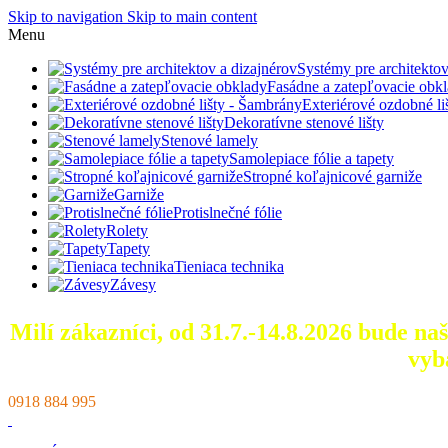
Skip to navigation
Skip to main content
Menu
Systémy pre architektov
Fasádne a zatepľovacie obk
Exteriérové ozdobné l
Dekoratívne stenové lišty
Stenové lamely
Samolepiace fólie a tapety
Stropné koľajnicové garniže
Garniže
Protislnečné fólie
Rolety
Tapety
Tieniaca technika
Závesy
Milí zákazníci, od 31.7.-14.8.2026 bude n
vyb
0918 884 995