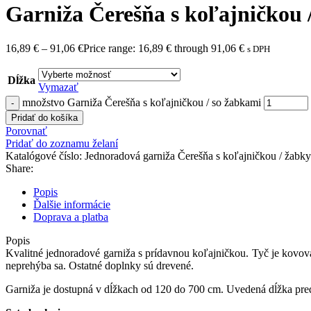
Garniža Čerešňa s koľajničkou 
16,89
€
–
91,06
€
Price range: 16,89 € through 91,06 €
s DPH
Dĺžka
Vymazať
množstvo Garniža Čerešňa s koľajničkou / so žabkami
Pridať do košíka
Porovnať
Pridať do zoznamu želaní
Katalógové číslo:
Jednoradová garniža Čerešňa s koľajničkou / žabk
Share:
Popis
Ďalšie informácie
Doprava a platba
Popis
Kvalitné
jednoradové
garniža
s
prídavnou
koľajničkou
.
Tyč je
kovov
neprehýba
sa
.
Ostatné
doplnky sú
drevené
.
Garniža je dostupná v dĺžkach od 120 do 700 cm. Uvedená dĺžka pred