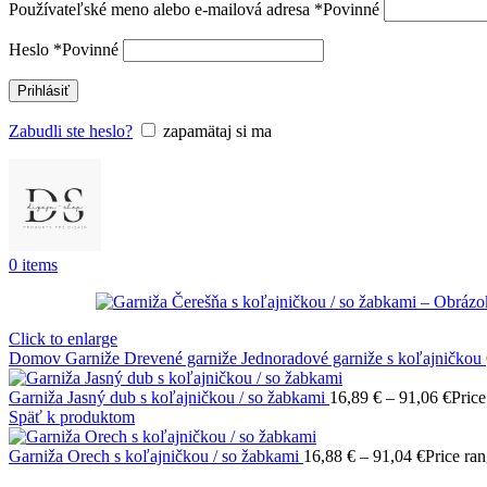
Používateľské meno alebo e-mailová adresa
*
Povinné
Heslo
*
Povinné
Prihlásiť
Zabudli ste heslo?
zapamätaj si ma
0
items
Click to enlarge
Domov
Garniže
Drevené garniže
Jednoradové garniže s koľajničkou
Garniža Jasný dub s koľajničkou / so žabkami
16,89
€
–
91,06
€
Price
Späť k produktom
Garniža Orech s koľajničkou / so žabkami
16,88
€
–
91,04
€
Price ra