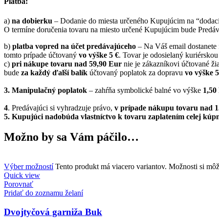
Platba:
a)
na dobierku
– Dodanie do miesta určeného Kupujúcim na “dodaciu
O termíne doručenia tovaru na miesto určené Kupujúcim bude Predáva
b)
platba vopred na účet predávajúceho
– Na Váš email dostanete n
tomto prípade účtovaný
vo výške 5 €
. Tovar je odosielaný kuriérskou
c)
pri nákupe tovaru nad 59,90 Eur
nie je zákazníkovi účtované žia
bude
za každý ďalší balík
účtovaný poplatok za dopravu
vo výške 
3. Manipulačný poplatok
– zahŕňa symbolické balné vo výške
1,5
4
. Predávajúci si vyhradzuje právo,
v prípade nákupu tovaru nad 
5.
Kupujúci nadobúda vlastníctvo k tovaru zaplatením celej kúpn
Možno by sa Vám páčilo…
Výber možností
Tento produkt má viacero variantov. Možnosti si môž
Quick view
Porovnať
Pridať do zoznamu želaní
Dvojtyčová garniža Buk