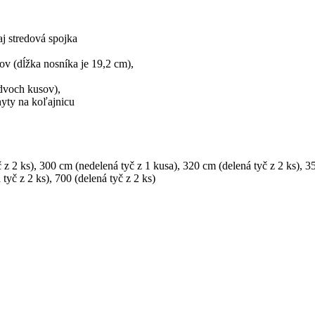
aj stredová spojka
kov
(
dĺžka
nosníka
je
19,2
cm
)
,
dvoch
kusov
)
,
yty na
koľajnicu
 z 2 ks)
,
300 cm (nedelená tyč z 1 kusa)
,
320 cm (delená tyč z 2 ks)
,
35
tyč z 2 ks)
,
700 (delená tyč z 2 ks)