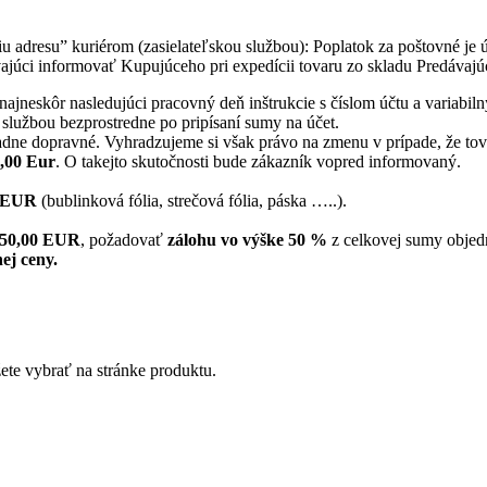
 adresu” kuriérom (zasielateľskou službou): Poplatok za poštovné je
júci informovať Kupujúceho pri expedícii tovaru zo skladu Predávajú
ajneskôr nasledujúci pracovný deň inštrukcie s číslom účtu a variabil
 službou bezprostredne po pripísaní sumy na účet.
dne dopravné. Vyhradzujeme si však právo na zmenu v prípade, že tovar
5,00 Eur
. O takejto skutočnosti bude zákazník vopred informovaný.
0 EUR
(bublinková fólia, strečová fólia, páska …..).
150,00 EUR
, požadovať
zálohu vo výške 50 %
z celkovej sumy objed
ej ceny.
ete vybrať na stránke produktu.