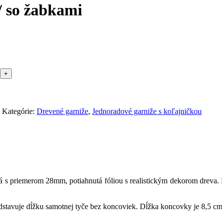
/ so žabkami
y
Kategórie:
Drevené garniže
,
Jednoradové garniže s koľajničkou
á
s
priemerom
28mm
,
potiahnutá
fóliou
s
realistickým
dekorom
dreva
.
stavuje dĺžku samotnej tyče bez koncoviek. Dĺžka koncovky je 8,5 cm 