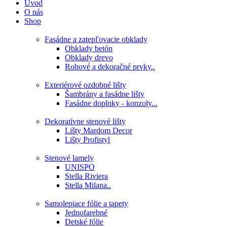
Úvod
O nás
Shop
Fasádne a zatepľovacie obklady
Obklady betón
Obklady drevo
Rohové a dekoračné prvky..
Exteriérové ozdobné lišty
Šambrány a fasádne lišty
Fasádne doplnky - konzoly...
Dekoratívne stenové lišty
Lišty Mardom Decor
Lišty Profistyl
Stenové lamely
UNISPO
Stella Riviera
Stella Milana..
Samolepiace fólie a tapety
Jednofarebné
Detské fólie