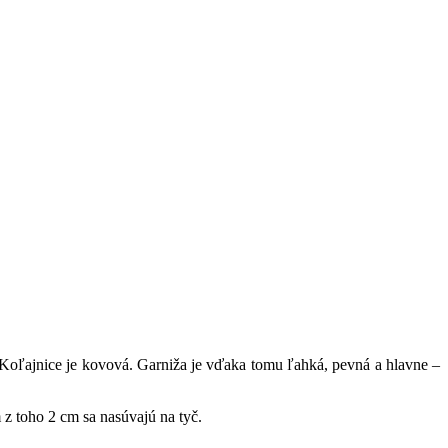
Koľajnice
je kovová
.
Garniža
je vďaka
tomu
ľahká,
pevná
a
hlavne –
z toho 2 cm sa nasúvajú na tyč.