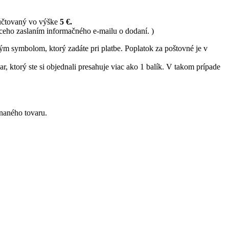
 účtovaný vo výške
5 €.
ceho zaslaním informačného e-mailu o dodaní. )
ným symbolom, ktorý zadáte pri platbe. Poplatok za poštovné je v
, ktorý ste si objednali presahuje viac ako 1 balík. V takom prípade
naného tovaru.