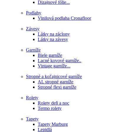
Dizajnové fólie...
Podlahy
Vinilová podlaha Cronafloor
Závesy
Látky na záclony
Látky na závesy
Garníže
Biele garníže
Lacné kovové garníže..
Vintage garníže...
Stropné a koľajnicové garníže
AL stropné garníže
Stropné flexi garníže
Rolety
Rolety deň a noc
Termo rolety
Tapety
Tapety Marburg
Lepidlá