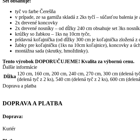
Set
obsahuje
:
tyč vo
farbe
Čerešňa
v prípade, ze sa garniža skladá z 2ks tyčí – súčasťou balenia je 
2x
drevené
koncovky
2x
drevené
nosníky
–
od
dĺžky
240
cm
obsahuje set
3ks
nosní
krúžky
so
žabkou
–
1ks
na
10cm
tyče
,
prídavná
koľajnička
(
od
dĺžky
300
cm
je
koľajnička
zložená
z 
žabky
pre
koľajničku
(
1ks
na
10cm
koľajnice
)
,
koncovky
a
úch
montážna
sada
(
skrutky
,
hmoždinky
)
.
Tento výrobok DOPORUČUJEME! Kvalita za výbornú cenu.
Ďalšie informácie
120 cm
,
160 cm
,
200 cm
,
240 cm
,
270 cm
,
300 cm (delená tyč
Dĺžka
(delená tyč z 2 ks)
,
540 cm (delená tyč z 2 ks)
,
600 cm (delená 
Doprava a platba
DOPRAVA A PLATBA
Doprava:
Kuriér