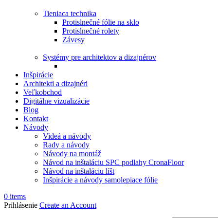
Tieniaca technika
Protislnečné fólie na sklo
Protislnečné rolety
Závesy
Systémy pre architektov a dizajnérov
Inšpirácie
Architekti a dizajnéri
Veľkobchod
Digitálne vizualizácie
Blog
Kontakt
Návody
Videá a návody
Rady a návody
Návody na montáž
Návod na inštaláciu SPC podlahy CronaFloor
Návod na inštaláciu líšt
Inšpirácie a návody samolepiace fólie
0
items
Prihlásenie
Create an Account