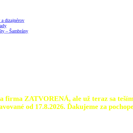
 a dizajnérov
lady
išty – Šambrány
aša firma ZATVORENÁ, ale už teraz sa teším
avované od 17.8.2026.
Ďakujeme za pochope