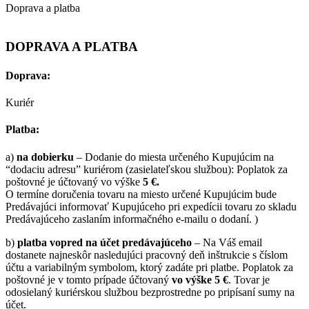
Doprava a platba
DOPRAVA A PLATBA
Doprava:
Kuriér
Platba:
a)
na dobierku
– Dodanie do miesta určeného Kupujúcim na
“dodaciu adresu” kuriérom (zasielateľskou službou): Poplatok za
poštovné je účtovaný vo výške
5 €.
O termíne doručenia tovaru na miesto určené Kupujúcim bude
Predávajúci informovať Kupujúceho pri expedícii tovaru zo skladu
Predávajúceho zaslaním informačného e-mailu o dodaní. )
b)
platba vopred na účet predávajúceho
– Na Váš email
dostanete najneskôr nasledujúci pracovný deň inštrukcie s číslom
účtu a variabilným symbolom, ktorý zadáte pri platbe. Poplatok za
poštovné je v tomto prípade účtovaný
vo výške 5 €
. Tovar je
odosielaný kuriérskou službou bezprostredne po pripísaní sumy na
účet.