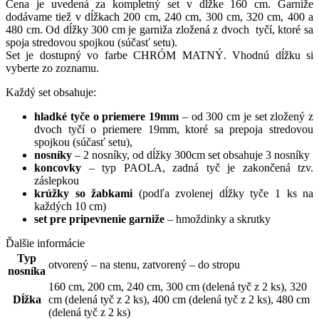
Cena
je uvedená za
kompletný set
v dĺžke
160
cm
.
Garniže
dodávame tiež
v
dĺžkach
200
cm
,
240
cm
,
300
cm,
320 cm, 400 a
480 cm.
Od dĺžky 300 cm je garniža zložená z dvoch tyčí, ktoré sa
spoja stredovou spojkou (súčasť setu).
Set je
dostupný
vo farbe
CHRÓM MATNÝ
.
Vhodnú dĺžku
si
vyberte
zo
zoznamu
.
Každý
set obsahuje
:
hladké tyče o priemere 19mm
– od
300
cm
je set
zložený
z
dvoch
tyčí
o priemere
19mm
,
ktoré
sa
prepoja
stredovou
spojkou
(
súčasť
setu
)
,
nosníky
– 2 nosníky, od dĺžky 300cm set obsahuje 3 nosníky
koncovky
– typ PAOLA, zadná tyč je zakončená tzv.
záslepkou
krúžky
so
žabkami
(
podľa
zvolenej
dĺžky
tyče
1
ks
na
každých
10
cm
)
set
pre
pripevnenie
garniže
–
hmoždinky
a
skrutky
Ďalšie informácie
Typ
otvorený – na stenu
,
zatvorený – do stropu
nosníka
160 cm
,
200 cm
,
240 cm
,
300 cm (delená tyč z 2 ks)
,
320
Dĺžka
cm (delená tyč z 2 ks)
,
400 cm (delená tyč z 2 ks)
,
480 cm
(delená tyč z 2 ks)