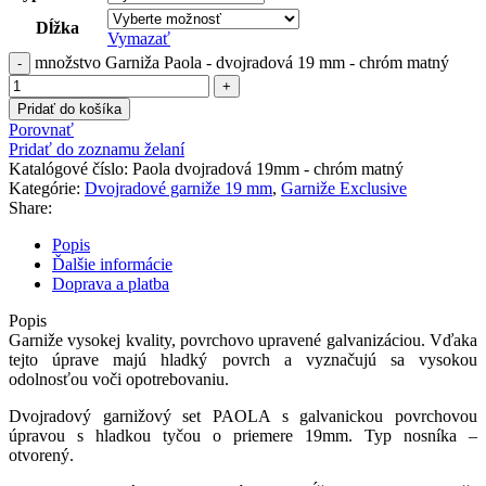
Dĺžka
Vymazať
množstvo Garniža Paola - dvojradová 19 mm - chróm matný
Pridať do košíka
Porovnať
Pridať do zoznamu želaní
Katalógové číslo:
Paola dvojradová 19mm - chróm matný
Kategórie:
Dvojradové garniže 19 mm
,
Garniže Exclusive
Share:
Popis
Ďalšie informácie
Doprava a platba
Popis
Garniže
vysokej kvality
,
povrchovo
upravené
galvanizáciou
.
Vďaka
tejto
úprave
majú hladký
povrch
a
vyznačujú
sa vysokou
odolnosťou
voči
opotrebovaniu
.
Dvojradový
garnižový
set
PAOLA
s
galvanickou
povrchovou
úpravou
s
hladkou
tyčou
o priemere
19mm
.
Typ
nosníka
–
otvorený
.