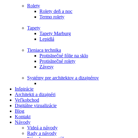
Rolety
Rolety deň a noc
Termo rolety
Tapety
Tapety Marburg
Lepidlá
Tieniaca technika
Protislnečné fólie na sklo
Protislnečné rolety
Závesy
Systémy pre architektov a dizajnérov
Inšpirácie
Architekti a dizajnéri
Veľkobchod
Digitálne vizualizácie
Blog
Kontakt
Návody
Videá a návody
Rady a návody