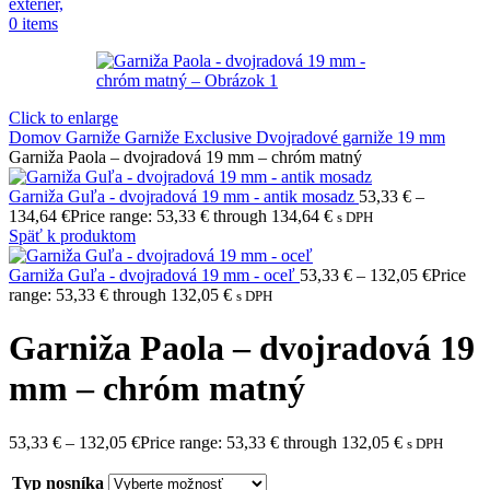
0
items
Click to enlarge
Domov
Garniže
Garniže Exclusive
Dvojradové garniže 19 mm
Garniža Paola – dvojradová 19 mm – chróm matný
Garniža Guľa - dvojradová 19 mm - antik mosadz
53,33
€
–
134,64
€
Price range: 53,33 € through 134,64 €
s DPH
Späť k produktom
Garniža Guľa - dvojradová 19 mm - oceľ
53,33
€
–
132,05
€
Price
range: 53,33 € through 132,05 €
s DPH
Garniža Paola – dvojradová 19
mm – chróm matný
53,33
€
–
132,05
€
Price range: 53,33 € through 132,05 €
s DPH
Typ nosníka