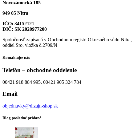
Novozámocká 185
949 05 Nitra
IČO: 34152121
DIČ: SK 2020977200
Spoločnosť zapísaná v Obchodnom registri Okresného súdu Nitra,
oddiel Sro, vložka č.2709/N
Kontaktujte nás
Telefón – obchodné oddelenie
00421 918 884 995, 00421 905 324 784
Email
objednavky@dizajn-shop.sk
Blog posledné pridané