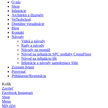
O nás
Shop
Inšpirácie
Architekti a dizajnéri
Veľkobchod
Digitálne vizualizácie
Blog
Kontakt
Návody
Videá a návody
Rady a návody
Návody na montáž
Návod na inštaláciu SPC podlahy CronaFloor
Návod na inštaláciu líšt
Inšpirácie a návody samolepiace fólie
Zoznam želaní
Porovnať
Prihlásenie/Registrácia
Košík
Zavrieť
Facebook
Instagram
Shop
Menu
Môj účet