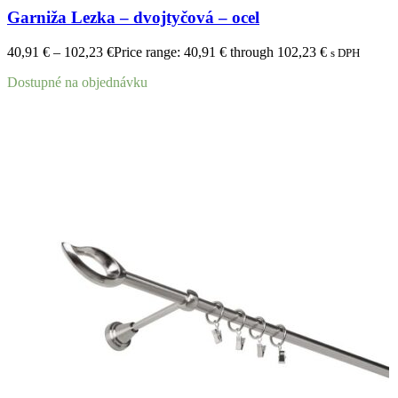
Garniža Lezka – dvojtyčová – ocel
40,91
€
–
102,23
€
Price range: 40,91 € through 102,23 €
s DPH
Dostupné na objednávku