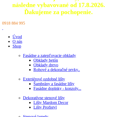
následne vybavované od 17.8.2026.
Ďakujeme za pochopenie.
0918 884 995
Úvod
O nás
Shop
Fasádne a zatepľovacie obklady
Obklady betón
Obklady drevo
Rohové a dekoračné prvky..
Exteriérové ozdobné lišty
Šambrány a fasádne lišty
Fasádne doplnky - konzoly...
Dekoratívne stenové lišty
Lišty Mardom Decor
Lišty Profistyl
Stenové lamely