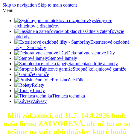
Skip to navigation
Skip to main content
Menu
Systémy pre
architektov a dizajnérov
Fasádne a zatepľovacie
obklady
Exteriérové ozdobné
lišty – Šambrány
Dekoratívne stenové lišty
Stenové lamely
Samolepiace fólie a tapety
Stropné koľajnicové garniže
Garniže
Protislnečné fólie
Rolety
Tapety
Tieniaca technika
Závesy
Milí zákazníci, od 31.7.-14.8.2026 bude
naša firma ZATVORENÁ, ale už teraz sa
tešíme na vaše objednávky, ktoré
budú