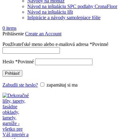
Návody na montáž
Návod na inštaláciu SPC podlahy CronaFloor
Návod na inštaláciu líšt
Inšpirácie a návody samolepiace fólie
0
items
Prihlásenie
Create an Account
Používateľské meno alebo e-mailová adresa
*
Povinné
Heslo
*
Povinné
Prihlásiť
Zabudli ste heslo?
zapamätaj si ma