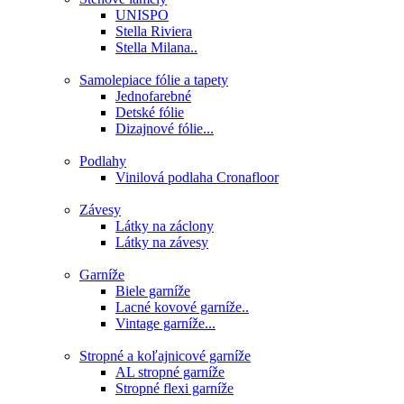
UNISPO
Stella Riviera
Stella Milana..
Samolepiace fólie a tapety
Jednofarebné
Detské fólie
Dizajnové fólie...
Podlahy
Vinilová podlaha Cronafloor
Závesy
Látky na záclony
Látky na závesy
Garníže
Biele garníže
Lacné kovové garníže..
Vintage garníže...
Stropné a koľajnicové garníže
AL stropné garníže
Stropné flexi garníže