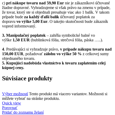
c)
pri nákupe tovaru nad 59,90 Eur
nie je zákazníkovi účtované
žiadne dopravné. Vyhradzujeme si však právo na zmenu v prípade,
že tovar, ktorý ste si objednali presahuje viac ako 1 balík. V takom
prípade bude
za každý ďalší balík
účtovaný poplatok za
dopravu
vo výške 5,00 Eur
. O takejto skutočnosti bude zákazník
vopred informovaný.
3. Manipulačný poplatok
– zahŕňa symbolické balné vo
výške
1,50 EUR
(bublinková fólia, strečová fólia, páska …..).
4
. Predávajúci si vyhradzuje právo,
v prípade nákupu tovaru nad
150,00 EUR
, požadovať
zálohu vo výške 50 %
z celkovej sumy
objednaného tovaru.
5.
Kupujúci nadobúda vlastníctvo k tovaru zaplatením celej
kúpnej ceny.
Súvisiace produkty
Výber možností
Tento produkt má viacero variantov. Možnosti si
môžete vybrať na stránke produktu.
Quick view
Porovnať
Pridať do zoznamu želaní