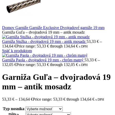
Domov
Garniže
Garniže Exclusive
Dvojradové garniže 19 mm
Garniža Guľa – dvojradová 19 mm – antik mosadz
Garniža Stužka - dvojradová 19 mm - antik mosadz
53,33
€
–
134,64
€
Price range: 53,33 € through 134,64 €
s DPH
Späť k produktom
Garniža Paola - dvojradová 19 mm - chróm matný
53,33
€
–
132,05
€
Price range: 53,33 € through 132,05 €
s DPH
Garniža Guľa – dvojradová 19
mm – antik mosadz
53,33
€
–
134,64
€
Price range: 53,33 € through 134,64 €
s DPH
Typ nosníka
Dĺžka