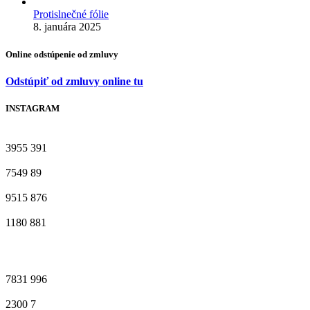
Protislnečné fólie
8. januára 2025
Online odstúpenie od zmluvy
Odstúpiť od zmluvy online tu
INSTAGRAM
3955
391
7549
89
9515
876
1180
881
7831
996
2300
7