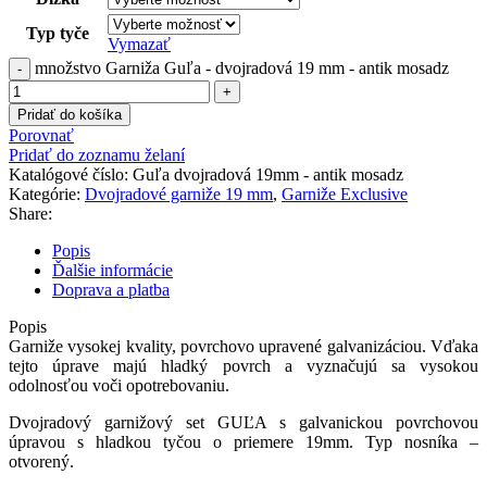
Typ tyče
Vymazať
množstvo Garniža Guľa - dvojradová 19 mm - antik mosadz
Pridať do košíka
Porovnať
Pridať do zoznamu želaní
Katalógové číslo:
Guľa dvojradová 19mm - antik mosadz
Kategórie:
Dvojradové garniže 19 mm
,
Garniže Exclusive
Share:
Popis
Ďalšie informácie
Doprava a platba
Popis
Garniže
vysokej kvality
,
povrchovo
upravené
galvanizáciou
.
Vďaka
tejto
úprave
majú hladký
povrch
a
vyznačujú
sa vysokou
odolnosťou
voči
opotrebovaniu
.
Dvojradový
garnižový
set
GUĽA
s
galvanickou
povrchovou
úpravou
s
hladkou
tyčou
o priemere
19mm
.
Typ
nosníka
–
otvorený
.