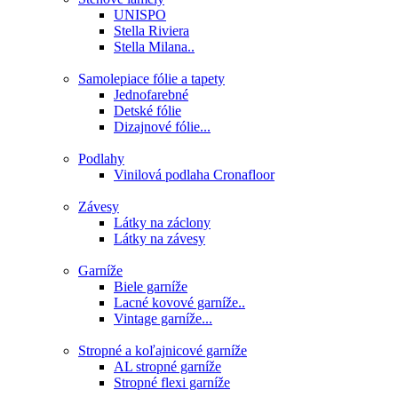
UNISPO
Stella Riviera
Stella Milana..
Samolepiace fólie a tapety
Jednofarebné
Detské fólie
Dizajnové fólie...
Podlahy
Vinilová podlaha Cronafloor
Závesy
Látky na záclony
Látky na závesy
Garníže
Biele garníže
Lacné kovové garníže..
Vintage garníže...
Stropné a koľajnicové garníže
AL stropné garníže
Stropné flexi garníže