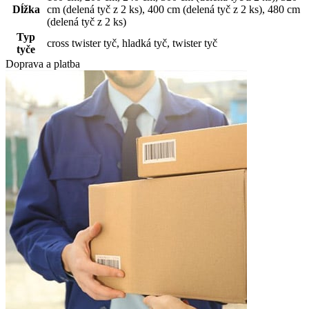
Dĺžka
cm (delená tyč z 2 ks)
,
400 cm (delená tyč z 2 ks)
,
480 cm
(delená tyč z 2 ks)
Typ
cross twister tyč
,
hladká tyč
,
twister tyč
tyče
Doprava a platba