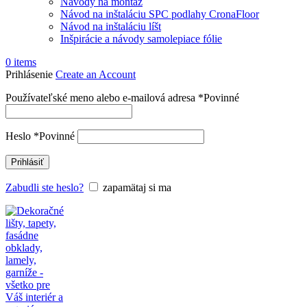
Návody na montáž
Návod na inštaláciu SPC podlahy CronaFloor
Návod na inštaláciu líšt
Inšpirácie a návody samolepiace fólie
0
items
Prihlásenie
Create an Account
Používateľské meno alebo e-mailová adresa
*
Povinné
Heslo
*
Povinné
Prihlásiť
Zabudli ste heslo?
zapamätaj si ma