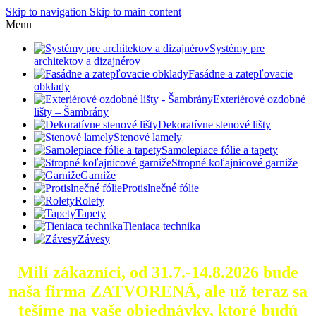
Skip to navigation
Skip to main content
Menu
Systémy pre
architektov a dizajnérov
Fasádne a zatepľovacie
obklady
Exteriérové ozdobné
lišty – Šambrány
Dekoratívne stenové lišty
Stenové lamely
Samolepiace fólie a tapety
Stropné koľajnicové garniže
Garniže
Protislnečné fólie
Rolety
Tapety
Tieniaca technika
Závesy
Milí zákazníci, od 31.7.-14.8.2026 bude
naša firma ZATVORENÁ, ale už teraz sa
tešíme na vaše objednávky, ktoré
budú