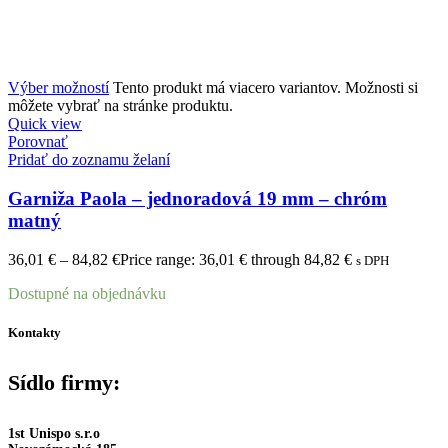
Výber možností
Tento produkt má viacero variantov. Možnosti si
môžete vybrať na stránke produktu.
Quick view
Porovnať
Pridať do zoznamu želaní
Garniža Paola – jednoradová 19 mm – chróm
matný
36,01
€
–
84,82
€
Price range: 36,01 € through 84,82 €
s DPH
Dostupné na objednávku
Kontakty
Sídlo firmy:
1st Unispo s.r.o