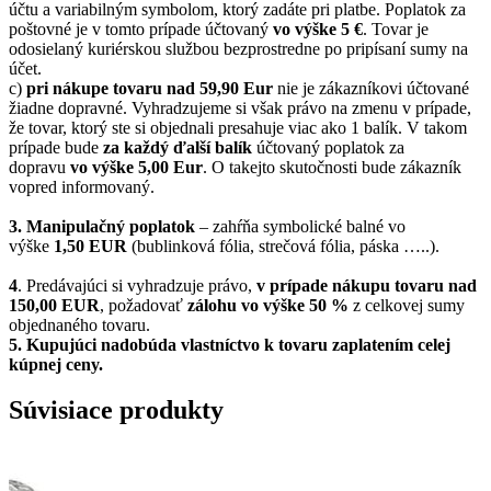
účtu a variabilným symbolom, ktorý zadáte pri platbe. Poplatok za
poštovné je v tomto prípade účtovaný
vo výške 5 €
. Tovar je
odosielaný kuriérskou službou bezprostredne po pripísaní sumy na
účet.
c)
pri nákupe tovaru nad 59,90 Eur
nie je zákazníkovi účtované
žiadne dopravné. Vyhradzujeme si však právo na zmenu v prípade,
že tovar, ktorý ste si objednali presahuje viac ako 1 balík. V takom
prípade bude
za každý ďalší balík
účtovaný poplatok za
dopravu
vo výške 5,00 Eur
. O takejto skutočnosti bude zákazník
vopred informovaný.
3. Manipulačný poplatok
– zahŕňa symbolické balné vo
výške
1,50 EUR
(bublinková fólia, strečová fólia, páska …..).
4
. Predávajúci si vyhradzuje právo,
v prípade nákupu tovaru nad
150,00 EUR
, požadovať
zálohu vo výške 50 %
z celkovej sumy
objednaného tovaru.
5.
Kupujúci nadobúda vlastníctvo k tovaru zaplatením celej
kúpnej ceny.
Súvisiace produkty