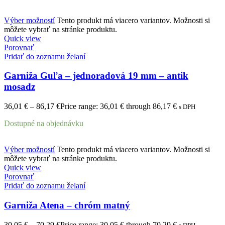
Výber možností
Tento produkt má viacero variantov. Možnosti si
môžete vybrať na stránke produktu.
Quick view
Porovnať
Pridať do zoznamu želaní
Garniža Guľa – jednoradová 19 mm – antik
mosadz
36,01
€
–
86,17
€
Price range: 36,01 € through 86,17 €
s DPH
Dostupné na objednávku
Výber možností
Tento produkt má viacero variantov. Možnosti si
môžete vybrať na stránke produktu.
Quick view
Porovnať
Pridať do zoznamu želaní
Garniža Atena – chróm matný
30,05
€
–
70,29
€
Price range: 30,05 € through 70,29 €