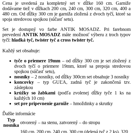
Cena
je uvedená za
kompletný set
v dĺžke
160
cm
.
Garniže
dodávame tiež
v
dĺžkach
200
cm
,
240
cm
,
300
cm,
320 cm, 400 a
480 cm.
Od dĺžky 300 cm je garniža zložená z dvoch tyčí, ktoré sa
spoja stredovou spojkou (súčasť setu).
Set je
dostupný
vo farbe
ANTIK MOSADZ
.
Pri farebnom
prevedení
ANTIK MOSADZ
máte možnosť výberu z troch typov
tyčí:
hladká tyč, twister tyč a cross twister tyč.
Každý
set obsahuje
:
tyče o priemere 19mm
– od dĺžky
300
cm
je set
zložený
z
dvoch
tyčí
o priemere
19mm
,
ktoré
sa
prepoja
stredovou
spojkou
(
súčasť
setu
)
,
nosníky
– 2 nosníky, od dĺžky 300cm set obsahuje 3 nosníky
koncovky
– typ GUĽA, zadná tyč je zakončená tzv.
záslepkou
krúžky
so
žabkami
(
podľa
zvolenej
dĺžky
tyče
1
ks
na
každých
10
cm
)
set
pre
pripevnenie
garniže
–
hmoždinky
a
skrutky
Ďalšie informácie
Typ
otvorený – na stenu
,
zatvorený – do stropu
nosníka
160 cm
,
200 cm
,
240 cm
,
300 cm (delená tyč z 2 ks)
,
320