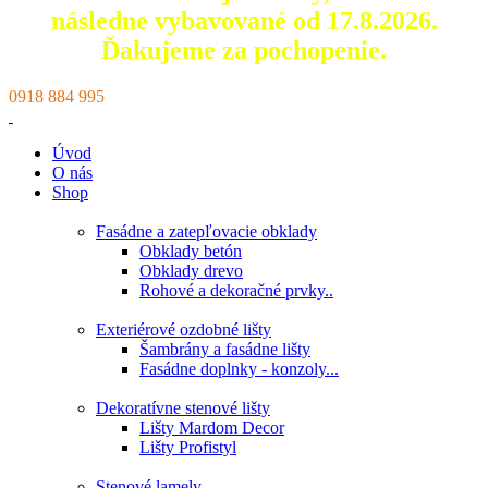
následne vybavované od 17.8.2026.
Ďakujeme za pochopenie.
0918 884 995
Úvod
O nás
Shop
Fasádne a zatepľovacie obklady
Obklady betón
Obklady drevo
Rohové a dekoračné prvky..
Exteriérové ozdobné lišty
Šambrány a fasádne lišty
Fasádne doplnky - konzoly...
Dekoratívne stenové lišty
Lišty Mardom Decor
Lišty Profistyl
Stenové lamely