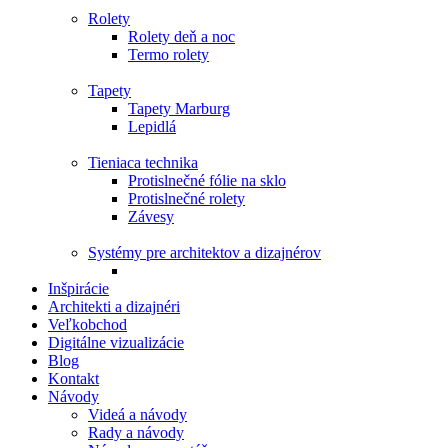
Rolety
Rolety deň a noc
Termo rolety
Tapety
Tapety Marburg
Lepidlá
Tieniaca technika
Protislnečné fólie na sklo
Protislnečné rolety
Závesy
Systémy pre architektov a dizajnérov
Inšpirácie
Architekti a dizajnéri
Veľkobchod
Digitálne vizualizácie
Blog
Kontakt
Návody
Videá a návody
Rady a návody