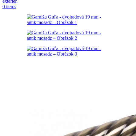
0
items