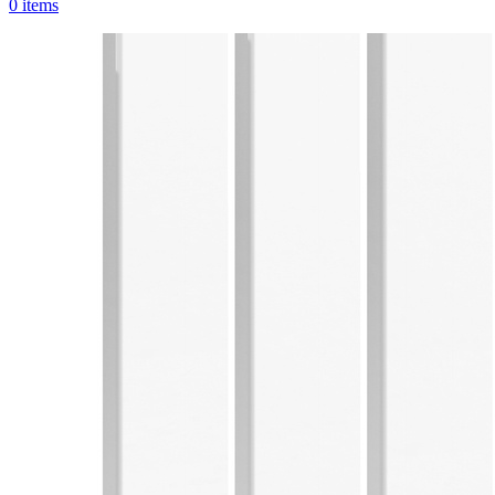
0
items