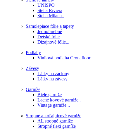
UNISPO
Stella Riviera
Stella Milana..
Samolepiace fólie a tapety
Jednofarebné
Detské fólie
Dizajnové fólie...
Podlahy
Vinilová podlaha Cronafloor
Závesy
Látky na záclony
Látky na závesy
Garníže
Biele garníže
Lacné kovové garníže..
Vintage garníže...
Stropné a koľajnicové garníže
AL stropné garníže
Stropné flexi garníže