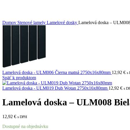
Domov
Stenové lamely
Lamelové dosky
Lamelová doska – ULM008
Lamelová doska - ULM006 Čierna matná 2750x16x80mm
12,92
€
s
Späť k produktom
Lamelová doska - ULM019 Dub Wotan 2750x16x80mm
12,92
€
s D
Lamelová doska – ULM008 Bie
12,92
€
s DPH
Dostupné na objednávku