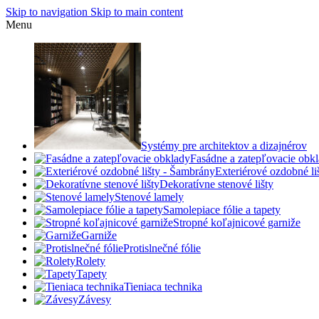
Skip to navigation
Skip to main content
Menu
Systémy pre architektov a dizajnérov
Fasádne a zatepľovacie obk
Exteriérové ozdobné l
Dekoratívne stenové lišty
Stenové lamely
Samolepiace fólie a tapety
Stropné koľajnicové garniže
Garniže
Protislnečné fólie
Rolety
Tapety
Tieniaca technika
Závesy