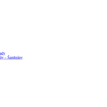
lady
išty – Šambrány