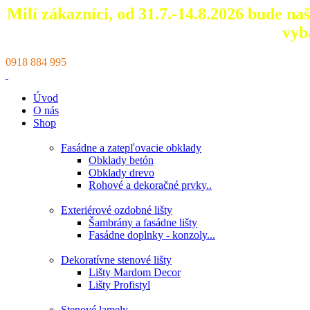
Milí zákazníci, od 31.7.-14.8.2026 bude n
vyb
0918 884 995
Úvod
O nás
Shop
Fasádne a zatepľovacie obklady
Obklady betón
Obklady drevo
Rohové a dekoračné prvky..
Exteriérové ozdobné lišty
Šambrány a fasádne lišty
Fasádne doplnky - konzoly...
Dekoratívne stenové lišty
Lišty Mardom Decor
Lišty Profistyl
Stenové lamely