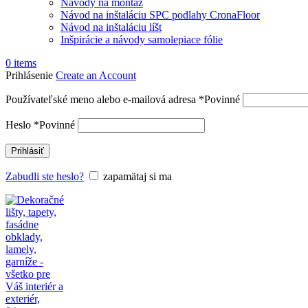
Návody na montáž
Návod na inštaláciu SPC podlahy CronaFloor
Návod na inštaláciu líšt
Inšpirácie a návody samolepiace fólie
0
items
Prihlásenie
Create an Account
Používateľské meno alebo e-mailová adresa
*
Povinné
Heslo
*
Povinné
Prihlásiť
Zabudli ste heslo?
zapamätaj si ma