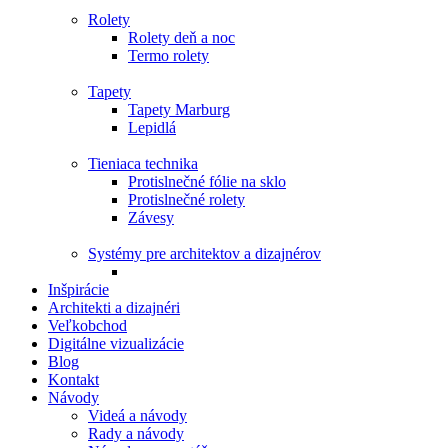
Rolety
Rolety deň a noc
Termo rolety
Tapety
Tapety Marburg
Lepidlá
Tieniaca technika
Protislnečné fólie na sklo
Protislnečné rolety
Závesy
Systémy pre architektov a dizajnérov
Inšpirácie
Architekti a dizajnéri
Veľkobchod
Digitálne vizualizácie
Blog
Kontakt
Návody
Videá a návody
Rady a návody