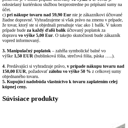
odosielaný kuriérskou službou bezprostredne po pripísaní sumy na
účet.
c)
pri nákupe tovaru nad 59,90 Eur
nie je zákazníkovi účtované
žiadne dopravné. Vyhradzujeme si však právo na zmenu v prípade,
že tovar, ktorý ste si objednali presahuje viac ako 1 balík. V takom
prípade bude
za každý ďalší balík
účtovaný poplatok za
dopravu
vo výške 5,00 Eur
. O takejto skutočnosti bude zákazník
vopred informovaný.
3. Manipulačný poplatok
– zahŕňa symbolické balné vo
výške
1,50 EUR
(bublinková fólia, strečová fólia, páska …..).
4
. Predávajúci si vyhradzuje právo,
v prípade nákupu tovaru nad
150,00 EUR
, požadovať
zálohu vo výške 50 %
z celkovej sumy
objednaného tovaru.
5.
Kupujúci nadobúda vlastníctvo k tovaru zaplatením celej
kúpnej ceny.
Súvisiace produkty