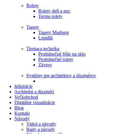
Rolety
Rolety deň a noc
Termo rolety
Tapety
Tapety Marburg
Lepidlá
Tieniaca technika
Protislnečné fólie na sklo
Protislnečné rolety
Závesy
Systémy pre architektov a dizajnérov
Inšpirácie
Architekti a dizajnéri
Veľkobchod
Digitálne vizualizácie
Blog
Kontakt
Návody
Videá a návody
Rady a návody