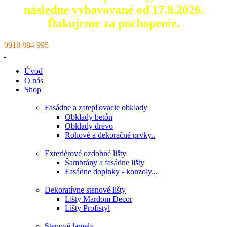
následne vybavované od 17.8.2026.
Ďakujeme za pochopenie.
0918 884 995
Úvod
O nás
Shop
Fasádne a zatepľovacie obklady
Obklady betón
Obklady drevo
Rohové a dekoračné prvky..
Exteriérové ozdobné lišty
Šambrány a fasádne lišty
Fasádne doplnky - konzoly...
Dekoratívne stenové lišty
Lišty Mardom Decor
Lišty Profistyl
Stenové lamely