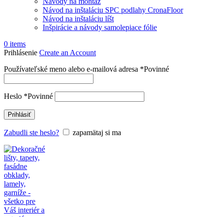
Návody na montáž
Návod na inštaláciu SPC podlahy CronaFloor
Návod na inštaláciu líšt
Inšpirácie a návody samolepiace fólie
0
items
Prihlásenie
Create an Account
Používateľské meno alebo e-mailová adresa
*
Povinné
Heslo
*
Povinné
Prihlásiť
Zabudli ste heslo?
zapamätaj si ma