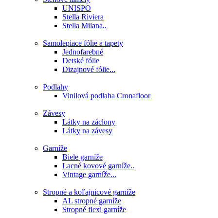
UNISPO
Stella Riviera
Stella Milana..
Samolepiace fólie a tapety
Jednofarebné
Detské fólie
Dizajnové fólie...
Podlahy
Vinilová podlaha Cronafloor
Závesy
Látky na záclony
Látky na závesy
Garníže
Biele garníže
Lacné kovové garníže..
Vintage garníže...
Stropné a koľajnicové garníže
AL stropné garníže
Stropné flexi garníže