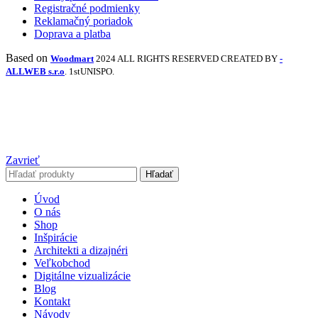
Registračné podmienky
Reklamačný poriadok
Doprava a platba
Based on
Woodmart
2024 ALL RIGHTS RESERVED CREATED BY
-
ALLWEB s.r.o
. 1stUNISPO.
Zavrieť
Hľadať
Úvod
O nás
Shop
Inšpirácie
Architekti a dizajnéri
Veľkobchod
Digitálne vizualizácie
Blog
Kontakt
Návody