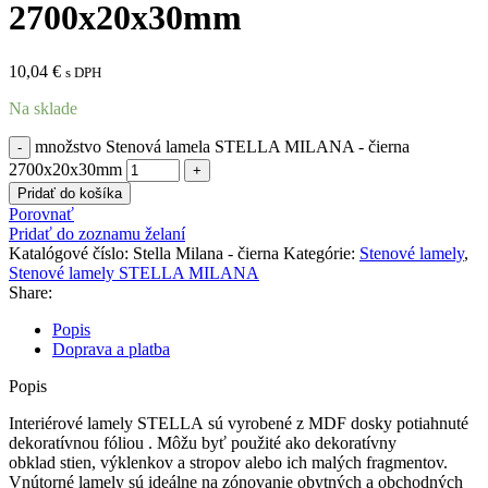
2700x20x30mm
10,04
€
s DPH
Na sklade
množstvo Stenová lamela STELLA MILANA - čierna
2700x20x30mm
Pridať do košíka
Porovnať
Pridať do zoznamu želaní
Katalógové číslo:
Stella Milana - čierna
Kategórie:
Stenové lamely
,
Stenové lamely STELLA MILANA
Share:
Popis
Doprava a platba
Popis
Interiérové ​​lamely STELLA sú vyrobené z MDF dosky potiahnuté
dekoratívnou fóliou . Môžu byť použité ako dekoratívny
obklad stien, výklenkov a stropov alebo ich malých fragmentov.
Vnútorné lamely sú ideálne na zónovanie obytných a obchodných