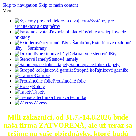
Skip to navigation
Skip to main content
Menu
Systémy pre
architektov a dizajnérov
Fasádne a zatepľovacie
obklady
Exteriérové ozdobné
lišty – Šambrány
Dekoratívne stenové lišty
Stenové lamely
Samolepiace fólie a tapety
Stropné koľajnicové garniže
Garniže
Protislnečné fólie
Rolety
Tapety
Tieniaca technika
Závesy
Milí zákazníci, od 31.7.-14.8.2026 bude
naša firma ZATVORENÁ, ale už teraz sa
tešíme na vaše objednávky, ktoré
budú