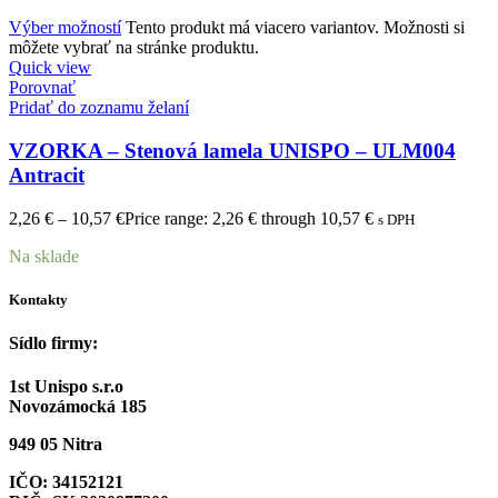
Výber možností
Tento produkt má viacero variantov. Možnosti si
môžete vybrať na stránke produktu.
Quick view
Porovnať
Pridať do zoznamu želaní
VZORKA – Stenová lamela UNISPO – ULM004
Antracit
2,26
€
–
10,57
€
Price range: 2,26 € through 10,57 €
s DPH
Na sklade
Kontakty
Sídlo firmy:
1st Unispo s.r.o
Novozámocká 185
949 05 Nitra
IČO: 34152121