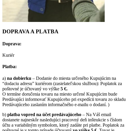
DOPRAVA A PLATBA
Doprava:
Kuriér
Platba:
a)
na dobierku
– Dodanie do miesta určeného Kupujúcim na
“dodaciu adresu” kuriérom (zasielateľskou službou): Poplatok za
poštovné je účtovaný vo výške
5 €.
O termíne doručenia tovaru na miesto určené Kupujúcim bude
Predávajúci informovať Kupujúceho pri expedícii tovaru zo skladu
Predávajúceho zaslaním informačného e-mailu o dodaní. )
b)
platba vopred na účet predávajúceho
– Na Váš email
dostanete najneskôr nasledujúci pracovný deň inštrukcie s číslom
účtu a variabilným symbolom, ktorý zadáte pri platbe. Poplatok za
poštovné je v tomto prípade účtovaný
vo výške 5 €
. Tovar je