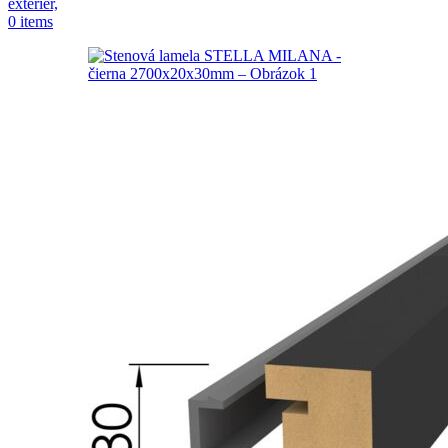
0
items