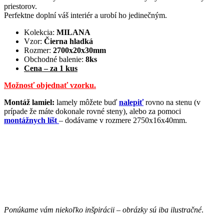
priestorov.
Perfektne doplní váš interiér a urobí ho jedinečným.
Kolekcia:
MILANA
Vzor:
Čierna hladká
Rozmer:
2700x20x30mm
Obchodné balenie:
8ks
Cena – za 1 kus
Možnosť objednať vzorku.
​Montáž lamiel:
lamely môžete buď
nalepiť
rovno na stenu (v
prípade že máte dokonale rovné steny), alebo za pomoci
montážnych líšt
– dodávame v rozmere 2750x16x40mm.
Ponúkame vám niekoľko inšpirácii – obrázky sú iba ilustračné
.