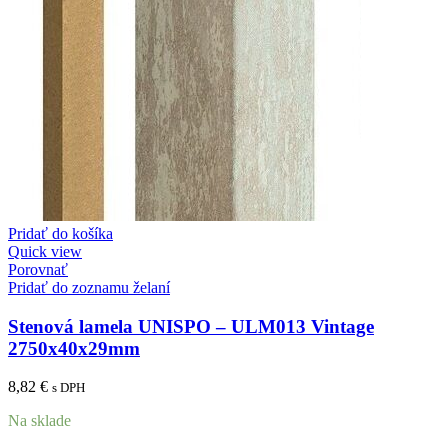
Pridať do košíka
Quick view
Porovnať
Pridať do zoznamu želaní
Stenová lamela UNISPO – ULM013 Vintage
2750x40x29mm
8,82
€
s DPH
Na sklade