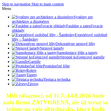
Skip to navigation
Skip to main content
Menu
Systémy pre
architektov a dizajnérov
Fasádne a zatepľovacie
obklady
Exteriérové ozdobné
lišty – Šambrány
Dekoratívne stenové lišty
Stenové lamely
Samolepiace fólie a tapety
Stropné koľajnicové garniže
Garniže
Protislnečné fólie
Rolety
Tapety
Tieniaca technika
Závesy
Milí zákazníci, od 31.7.-14.8.2026 bude
naša firma ZATVORENÁ, ale už teraz sa
tešíme na vaše objednávky, ktoré
budú