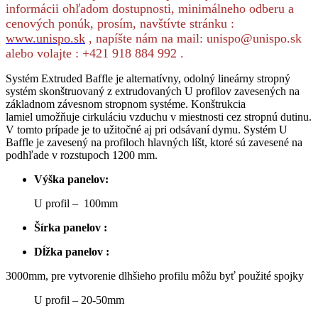
informácii ohľadom dostupnosti, minimálneho odberu a
cenových ponúk, prosím, navštívte stránku :
www.unispo.sk
, napíšte nám na mail: unispo@unispo.sk
alebo volajte : +421 918 884 992 .
Systém Extruded Baffle je alternatívny, odolný lineárny stropný
systém skonštruovaný z extrudovaných U profilov zavesených na
základnom závesnom stropnom systéme. Konštrukcia
lamiel umožňuje cirkuláciu vzduchu v miestnosti cez stropnú dutinu.
V tomto prípade je to užitočné aj pri odsávaní dymu. Systém U
Baffle je zavesený na profiloch hlavných líšt, ktoré sú zavesené na
podhľade v rozstupoch 1200 mm.
Výška panelov:
U profil – 100mm
Šírka panelov :
Dĺžka panelov :
3000mm, pre vytvorenie dlhšieho profilu môžu byť použité spojky
U profil – 20-50mm