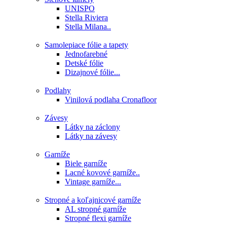
UNISPO
Stella Riviera
Stella Milana..
Samolepiace fólie a tapety
Jednofarebné
Detské fólie
Dizajnové fólie...
Podlahy
Vinilová podlaha Cronafloor
Závesy
Látky na záclony
Látky na závesy
Garníže
Biele garníže
Lacné kovové garníže..
Vintage garníže...
Stropné a koľajnicové garníže
AL stropné garníže
Stropné flexi garníže