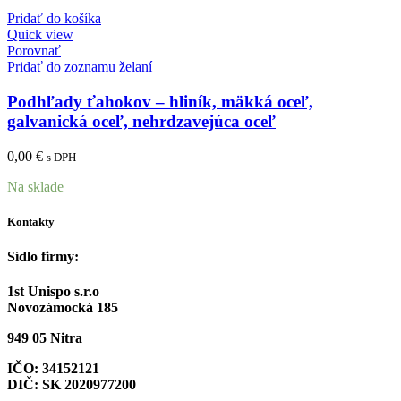
Pridať do košíka
Quick view
Porovnať
Pridať do zoznamu želaní
Podhľady ťahokov – hliník, mäkká oceľ,
galvanická oceľ, nehrdzavejúca oceľ
0,00
€
s DPH
Na sklade
Kontakty
Sídlo firmy:
1st Unispo s.r.o
Novozámocká 185
949 05 Nitra
IČO: 34152121
DIČ: SK 2020977200