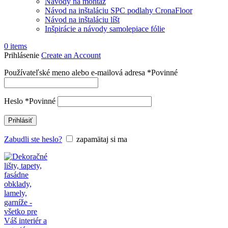
Návody na montáž
Návod na inštaláciu SPC podlahy CronaFloor
Návod na inštaláciu líšt
Inšpirácie a návody samolepiace fólie
0
items
Prihlásenie
Create an Account
Používateľské meno alebo e-mailová adresa
*
Povinné
Heslo
*
Povinné
Prihlásiť
Zabudli ste heslo?
zapamätaj si ma