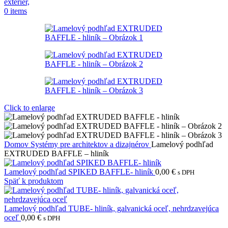
0
items
Click to enlarge
Domov
Systémy pre architektov a dizajnérov
Lamelový podhľad
EXTRUDED BAFFLE – hliník
Lamelový podhľad SPIKED BAFFLE- hliník
0,00
€
s DPH
Späť k produktom
Lamelový podhľad TUBE- hliník, galvanická oceľ, nehrdzavejúca
oceľ
0,00
€
s DPH