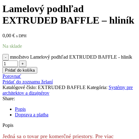
Lamelový podhľad
EXTRUDED BAFFLE – hliník
0,00
€
s DPH
Na sklade
množstvo Lamelový podhľad EXTRUDED BAFFLE - hliník
Pridať do košíka
Porovnať
Pridať do zoznamu želaní
Katalógové číslo:
EXTRUDED BAFFLE
Kategória:
Systémy pre
architektov a dizajnérov
Share:
Popis
Doprava a platba
Popis
Jedná sa o tovar pre komerčné priestory. Pre viac