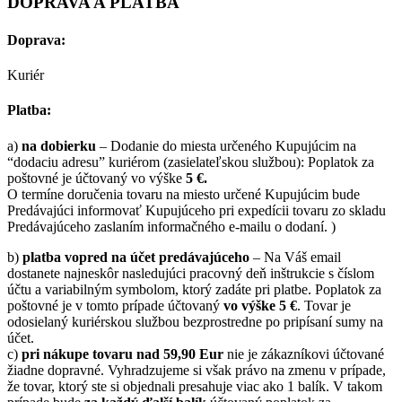
DOPRAVA A PLATBA
Doprava:
Kuriér
Platba:
a)
na dobierku
– Dodanie do miesta určeného Kupujúcim na
“dodaciu adresu” kuriérom (zasielateľskou službou): Poplatok za
poštovné je účtovaný vo výške
5 €.
O termíne doručenia tovaru na miesto určené Kupujúcim bude
Predávajúci informovať Kupujúceho pri expedícii tovaru zo skladu
Predávajúceho zaslaním informačného e-mailu o dodaní. )
b)
platba vopred na účet predávajúceho
– Na Váš email
dostanete najneskôr nasledujúci pracovný deň inštrukcie s číslom
účtu a variabilným symbolom, ktorý zadáte pri platbe. Poplatok za
poštovné je v tomto prípade účtovaný
vo výške 5 €
. Tovar je
odosielaný kuriérskou službou bezprostredne po pripísaní sumy na
účet.
c)
pri nákupe tovaru nad 59,90 Eur
nie je zákazníkovi účtované
žiadne dopravné. Vyhradzujeme si však právo na zmenu v prípade,
že tovar, ktorý ste si objednali presahuje viac ako 1 balík. V takom