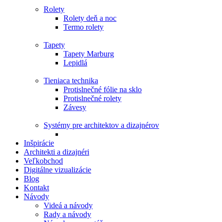
Rolety
Rolety deň a noc
Termo rolety
Tapety
Tapety Marburg
Lepidlá
Tieniaca technika
Protislnečné fólie na sklo
Protislnečné rolety
Závesy
Systémy pre architektov a dizajnérov
Inšpirácie
Architekti a dizajnéri
Veľkobchod
Digitálne vizualizácie
Blog
Kontakt
Návody
Videá a návody
Rady a návody