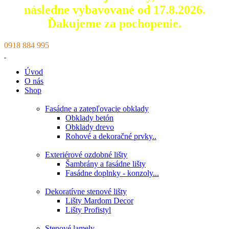
následne vybavované od 17.8.2026.
Ďakujeme za pochopenie.
0918 884 995
Úvod
O nás
Shop
Fasádne a zatepľovacie obklady
Obklady betón
Obklady drevo
Rohové a dekoračné prvky..
Exteriérové ozdobné lišty
Šambrány a fasádne lišty
Fasádne doplnky - konzoly...
Dekoratívne stenové lišty
Lišty Mardom Decor
Lišty Profistyl
Stenové lamely