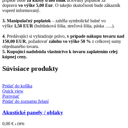
prípade bude
za každý ďalší balík
účtovaný poplatok za
dopravu
vo výške 5,00 Eur
. O takejto skutočnosti bude zákazník
vopred informovaný.
3. Manipulačný poplatok
– zahŕňa symbolické balné vo
výške
1,50 EUR
(bublinková fólia, strečová fólia, páska …..).
4
. Predávajúci si vyhradzuje právo,
v prípade nákupu tovaru nad
150,00 EUR
, požadovať
zálohu vo výške 50 %
z celkovej sumy
objednaného tovaru.
5.
Kupujúci nadobúda vlastníctvo k tovaru zaplatením celej
kúpnej ceny.
Súvisiace produkty
Pridať do košíka
Quick view
Porovnať
Pridať do zoznamu želaní
Akustické panely / oblaky
0,00
€
s DPH