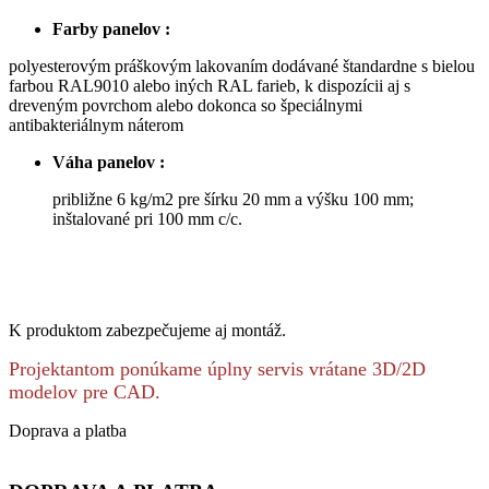
Farby panelov :
polyesterovým práškovým lakovaním dodávané štandardne s bielou
farbou RAL9010 alebo iných RAL farieb, k dispozícii aj s
dreveným povrchom alebo dokonca so špeciálnymi
antibakteriálnym náterom
Váha panelov :
približne 6 kg/m2 pre šírku 20 mm a výšku 100 mm;
inštalované pri 100 mm c/c.
K produktom zabezpečujeme aj montáž.
Projektantom ponúkame úplny servis vrátane 3D/2D
modelov pre CAD.
Doprava a platba