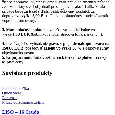
žiadne dopravné. Vyhradzujeme si však právo na zmenu v prípade,
že tovar, ktorý ste si objednali presahuje viac ako 1 balík. V takom
prípade bude
za každý ďalší balík
účtovaný poplatok za
dopravu
vo výške 5,00 Eur
. O takejto skutočnosti bude zákazník
vopred informovaný.
3. Manipulačný poplatok
– zahŕňa symbolické balné vo
výške
1,50 EUR
(bublinková fólia, strečová fólia, páska …..).
4
. Predávajúci si vyhradzuje právo,
v prípade nákupu tovaru nad
150,00 EUR
, požadovať
zálohu vo výške 50 %
z celkovej sumy
objednaného tovaru.
5.
Kupujúci nadobúda vlastníctvo k tovaru zaplatením celej
kúpnej ceny.
Súvisiace produkty
Pridať do košíka
Quick view
Porovnať
Pridať do zoznamu želaní
LISO – 16 Crudo