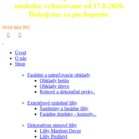
následne vybavované od 17.8.2026.
Ďakujeme za pochopenie.
0918 884 995
Úvod
O nás
Shop
Fasádne a zatepľovacie obklady
Obklady betón
Obklady drevo
Rohové a dekoračné prvky..
Exteriérové ozdobné lišty
Šambrány a fasádne lišty
Fasádne doplnky - konzoly...
Dekoratívne stenové lišty
Lišty Mardom Decor
Lišty Profistyl