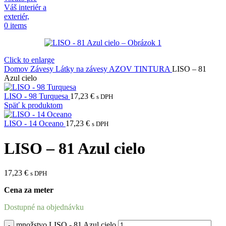
0
items
Click to enlarge
Domov
Závesy
Látky na závesy
AZOV TINTURA
LISO – 81
Azul cielo
LISO - 98 Turquesa
17,23
€
s DPH
Späť k produktom
LISO - 14 Oceano
17,23
€
s DPH
LISO – 81 Azul cielo
17,23
€
s DPH
Cena za meter
Dostupné na objednávku
množstvo LISO - 81 Azul cielo