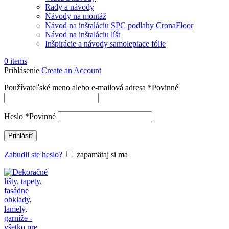
Rady a návody
Návody na montáž
Návod na inštaláciu SPC podlahy CronaFloor
Návod na inštaláciu líšt
Inšpirácie a návody samolepiace fólie
0
items
Prihlásenie
Create an Account
Používateľské meno alebo e-mailová adresa
*
Povinné
Heslo
*
Povinné
Prihlásiť
Zabudli ste heslo?
zapamätaj si ma