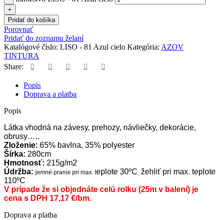
Pridať do košíka
Porovnať
Pridať do zoznamu želaní
Katalógové číslo:
LISO - 81 Azul cielo
Kategória:
AZOV
TINTURA
Share:
Popis
Doprava a platba
Popis
Látka vhodná na závesy, prehozy, návliečky, dekorácie,
obrusy…..
Zloženie:
65% bavlna, 35% polyester
Šírka:
280cm
Hmotnosť:
215g/m2
Údržba:
eplote 30ºC
žehliť pri max. teplote
jemné pranie pri max. t
,
110ºC
V prípade že si objednáte celú rolku (25m v balení) je
cena s DPH 17,17 €/bm.
Doprava a platba