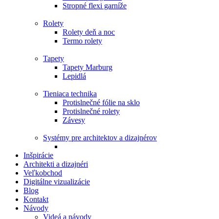
Stropné flexi garníže
Rolety
Rolety deň a noc
Termo rolety
Tapety
Tapety Marburg
Lepidlá
Tieniaca technika
Protislnečné fólie na sklo
Protislnečné rolety
Závesy
Systémy pre architektov a dizajnérov
Inšpirácie
Architekti a dizajnéri
Veľkobchod
Digitálne vizualizácie
Blog
Kontakt
Návody
Videá a návody