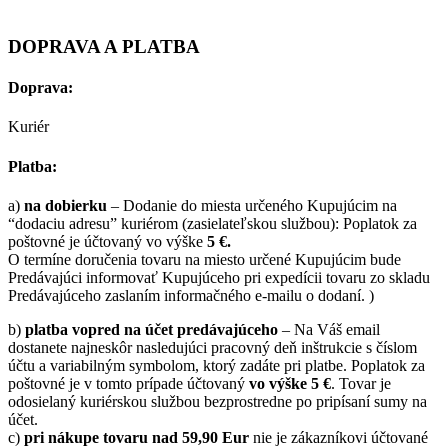
DOPRAVA A PLATBA
Doprava:
Kuriér
Platba:
a)
na dobierku
– Dodanie do miesta určeného Kupujúcim na
“dodaciu adresu” kuriérom (zasielateľskou službou): Poplatok za
poštovné je účtovaný vo výške
5 €.
O termíne doručenia tovaru na miesto určené Kupujúcim bude
Predávajúci informovať Kupujúceho pri expedícii tovaru zo skladu
Predávajúceho zaslaním informačného e-mailu o dodaní. )
b)
platba vopred na účet predávajúceho
– Na Váš email
dostanete najneskôr nasledujúci pracovný deň inštrukcie s číslom
účtu a variabilným symbolom, ktorý zadáte pri platbe. Poplatok za
poštovné je v tomto prípade účtovaný
vo výške 5 €
. Tovar je
odosielaný kuriérskou službou bezprostredne po pripísaní sumy na
účet.
c)
pri nákupe tovaru nad 59,90 Eur
nie je zákazníkovi účtované