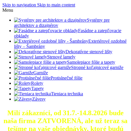
Skip to navigation
Skip to main content
Menu
Systémy pre
architektov a dizajnérov
Fasádne a zatepľovacie
obklady
Exteriérové ozdobné
lišty – Šambrány
Dekoratívne stenové lišty
Stenové lamely
Samolepiace fólie a tapety
Stropné koľajnicové garniže
Garniže
Protislnečné fólie
Rolety
Tapety
Tieniaca technika
Závesy
Milí zákazníci, od 31.7.-14.8.2026 bude
naša firma ZATVORENÁ, ale už teraz sa
tešíme na vaše objednávky, ktoré
budú