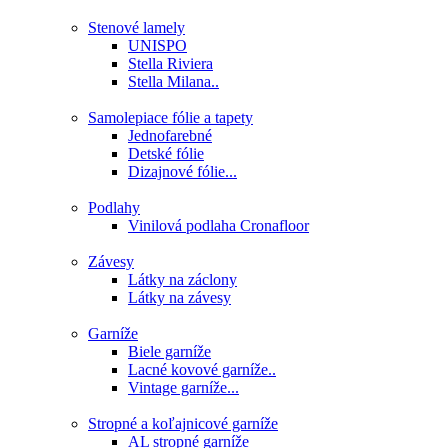
Stenové lamely
UNISPO
Stella Riviera
Stella Milana..
Samolepiace fólie a tapety
Jednofarebné
Detské fólie
Dizajnové fólie...
Podlahy
Vinilová podlaha Cronafloor
Závesy
Látky na záclony
Látky na závesy
Garníže
Biele garníže
Lacné kovové garníže..
Vintage garníže...
Stropné a koľajnicové garníže
AL stropné garníže