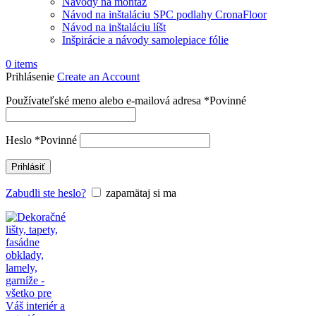
Návody na montáž
Návod na inštaláciu SPC podlahy CronaFloor
Návod na inštaláciu líšt
Inšpirácie a návody samolepiace fólie
0
items
Prihlásenie
Create an Account
Používateľské meno alebo e-mailová adresa
*
Povinné
Heslo
*
Povinné
Prihlásiť
Zabudli ste heslo?
zapamätaj si ma