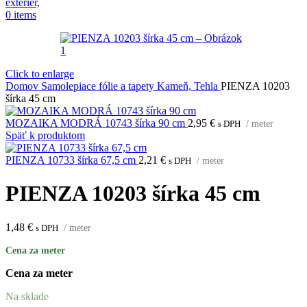
0
items
Click to enlarge
Domov
Samolepiace fólie a tapety
Kameň, Tehla
PIENZA 10203
šírka 45 cm
MOZAIKA MODRÁ 10743 šírka 90 cm
2,95
€
s DPH
/ meter
Späť k produktom
PIENZA 10733 šírka 67,5 cm
2,21
€
s DPH
/ meter
PIENZA 10203 šírka 45 cm
1,48
€
s DPH
/ meter
Cena za meter
Cena za meter
Na sklade