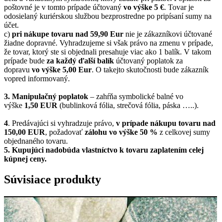
poštovné je v tomto prípade účtovaný
vo výške 5 €
. Tovar je
odosielaný kuriérskou službou bezprostredne po pripísaní sumy na
účet.
c)
pri nákupe tovaru nad 59,90 Eur
nie je zákazníkovi účtované
žiadne dopravné. Vyhradzujeme si však právo na zmenu v prípade,
že tovar, ktorý ste si objednali presahuje viac ako 1 balík. V takom
prípade bude
za každý ďalší balík
účtovaný poplatok za
dopravu
vo výške 5,00 Eur
. O takejto skutočnosti bude zákazník
vopred informovaný.
3. Manipulačný poplatok
– zahŕňa symbolické balné vo
výške
1,50 EUR
(bublinková fólia, strečová fólia, páska …..).
4
. Predávajúci si vyhradzuje právo,
v prípade nákupu tovaru nad
150,00 EUR
, požadovať
zálohu vo výške 50 %
z celkovej sumy
objednaného tovaru.
5.
Kupujúci nadobúda vlastníctvo k tovaru zaplatením celej
kúpnej ceny.
Súvisiace produkty