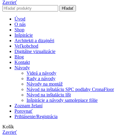
Zavrieť
Hľadať
Úvod
O nás
Shop
Inšpirácie
Architekti a dizajnéri
Veľkobchod
Digitálne vizualizácie
Blog
Kontakt
Návody
Videá a návody
Rady a návody
Návody na montáž
Návod na inštaláciu SPC podlahy CronaFloor
Návod na inštaláciu líšt
Inšpirácie a návody samolepiace fólie
Zoznam želaní
Porovnať
Prihlásenie/Registrácia
Košík
Zavrieť