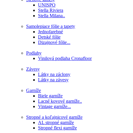
UNISPO
Stella Riviera
Stella Milana..
Samolepiace fólie a tapety
Jednofarebné
Detské fólie
Dizajnové fólie...
Podlahy
Vinilová podlaha Cronafloor
Závesy
Látky na záclony
Látky na závesy
Garníže
Biele garníže
Lacné kovové garníže..
Vintage garníže...
Stropné a koľajnicové garníže
AL stropné garníže
Stropné flexi garníže