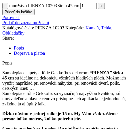
množstvo PIENZA 10203 šírka 45 cm
Pridať do košíka
Porovnať
Pridať do zoznamu želaní
Katalógové číslo:
PIENZA 10203
Kategórie:
Kameň, Tehla
,
Obkladačky
Share:
Popis
Doprava a platba
Popis
Samolepiace tapety a fólie Gekkofix s dekorom
“PIENZA” šírka
45 cm
sú ideálne na dekoráciu všetkých hladkých plôch. Možno ich
využiť napríklad pri renovácii nábytku, pri renovácii dverí, políc,
detských izieb …
Samolepiace fólie Gekkofix sa vyznačujú najvyššou kvalitou, sú
umývateľné a hlavne cenovo prístupné. Ich aplikácia je jednoduchá,
zvládne ju aj úplný laik.
Dĺžka návinu v jednej rolke je 15 m. My Vám však zašleme
presne toľko metrov, koľko potrebujete.
Cena je uvedená za 1 meter. Do obdĺžnika napíšte namiesto