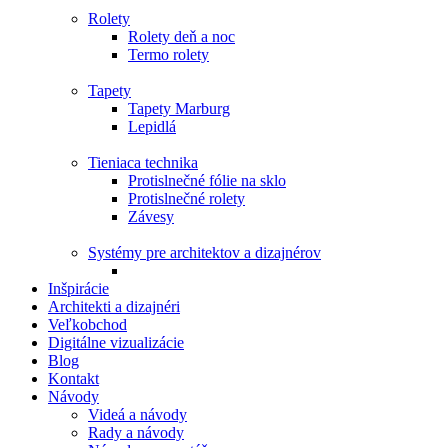
Rolety
Rolety deň a noc
Termo rolety
Tapety
Tapety Marburg
Lepidlá
Tieniaca technika
Protislnečné fólie na sklo
Protislnečné rolety
Závesy
Systémy pre architektov a dizajnérov
Inšpirácie
Architekti a dizajnéri
Veľkobchod
Digitálne vizualizácie
Blog
Kontakt
Návody
Videá a návody
Rady a návody