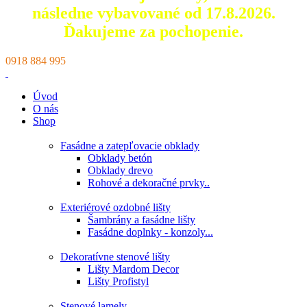
následne vybavované od 17.8.2026.
Ďakujeme za pochopenie.
0918 884 995
Úvod
O nás
Shop
Fasádne a zatepľovacie obklady
Obklady betón
Obklady drevo
Rohové a dekoračné prvky..
Exteriérové ozdobné lišty
Šambrány a fasádne lišty
Fasádne doplnky - konzoly...
Dekoratívne stenové lišty
Lišty Mardom Decor
Lišty Profistyl
Stenové lamely