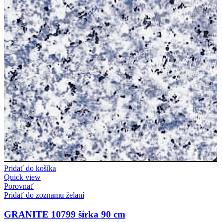
Pridať do košíka
Quick view
Porovnať
Pridať do zoznamu želaní
GRANITE 10799 šírka 90 cm