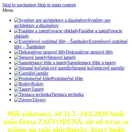
Skip to navigation
Skip to main content
Menu
Systémy pre
architektov a dizajnérov
Fasádne a zatepľovacie
obklady
Exteriérové ozdobné
lišty – Šambrány
Dekoratívne stenové lišty
Stenové lamely
Samolepiace fólie a tapety
Stropné koľajnicové garniže
Garniže
Protislnečné fólie
Rolety
Tapety
Tieniaca technika
Závesy
Milí zákazníci, od 31.7.-14.8.2026 bude
naša firma ZATVORENÁ, ale už teraz sa
tešíme na vaše objednávky, ktoré
budú