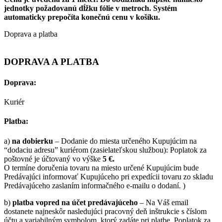
jednotky požadovanú dĺžku fólie v metroch. Systém
automaticky prepočíta konečnú cenu v košíku.
Doprava a platba
DOPRAVA A PLATBA
Doprava:
Kuriér
Platba:
a)
na dobierku
– Dodanie do miesta určeného Kupujúcim na
“dodaciu adresu” kuriérom (zasielateľskou službou): Poplatok za
poštovné je účtovaný vo výške
5 €.
O termíne doručenia tovaru na miesto určené Kupujúcim bude
Predávajúci informovať Kupujúceho pri expedícii tovaru zo skladu
Predávajúceho zaslaním informačného e-mailu o dodaní. )
b)
platba vopred na účet predávajúceho
– Na Váš email
dostanete najneskôr nasledujúci pracovný deň inštrukcie s číslom
účtu a variabilným symbolom, ktorý zadáte pri platbe. Poplatok za