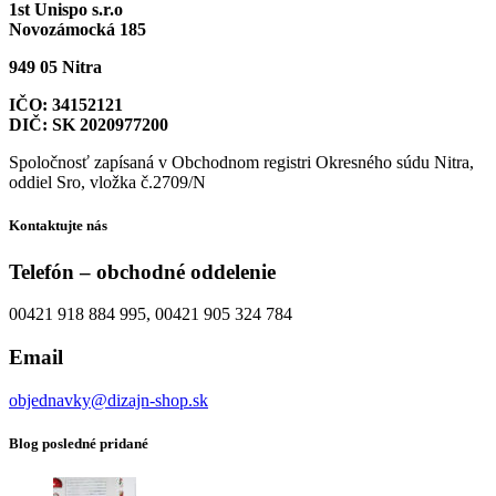
1st Unispo s.r.o
Novozámocká 185
949 05 Nitra
IČO: 34152121
DIČ: SK 2020977200
Spoločnosť zapísaná v Obchodnom registri Okresného súdu Nitra,
oddiel Sro, vložka č.2709/N
Kontaktujte nás
Telefón – obchodné oddelenie
00421 918 884 995, 00421 905 324 784
Email
objednavky@dizajn-shop.sk
Blog posledné pridané