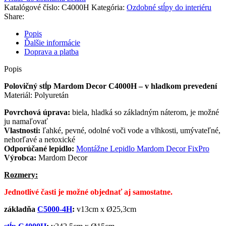
Katalógové číslo:
C4000H
Kategória:
Ozdobné stĺpy do interiéru
Share:
Popis
Ďalšie informácie
Doprava a platba
Popis
Polovičný stĺp Mardom Decor
C4000H – v hladkom prevedení
Materiál: Polyuretán
Povrchová úprava:
biela, hladká so základným náterom, je možné
ju namaľovať
Vlastnosti:
ľahké, pevné, odolné voči vode a vlhkosti, umývateľné,
nehorľavé a netoxické
Odporúčané lepidlo:
Montážne Lepidlo Mardom Decor FixPro
Výrobca:
Mardom Decor
Rozmery:
Jednotlivé časti je možné objednať aj samostatne.
základňa
C5000-4H
:
v13cm x
Ø
25,3cm