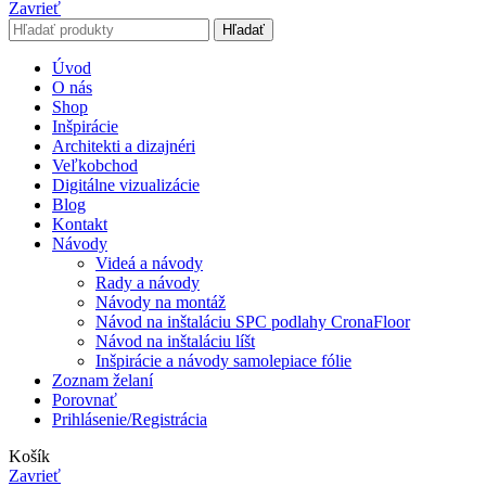
Zavrieť
Hľadať
Úvod
O nás
Shop
Inšpirácie
Architekti a dizajnéri
Veľkobchod
Digitálne vizualizácie
Blog
Kontakt
Návody
Videá a návody
Rady a návody
Návody na montáž
Návod na inštaláciu SPC podlahy CronaFloor
Návod na inštaláciu líšt
Inšpirácie a návody samolepiace fólie
Zoznam želaní
Porovnať
Prihlásenie/Registrácia
Košík
Zavrieť