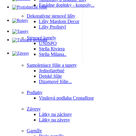
Fasádne doplnky - konzoly...
Dekoratívne stenové lišty
Lišty Mardom Decor
Lišty Profistyl
Stenové lamely
UNISPO
Stella Riviera
Stella Milana..
Samolepiace fólie a tapety
Jednofarebné
Detské fólie
Dizajnové fólie...
Podlahy
Vinilová podlaha Cronafloor
Závesy
Látky na záclony
Látky na závesy
Garníže