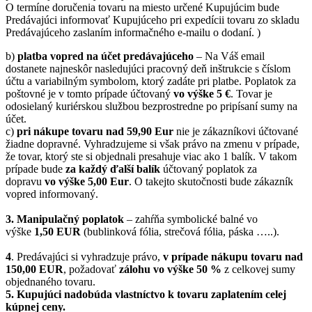
O termíne doručenia tovaru na miesto určené Kupujúcim bude
Predávajúci informovať Kupujúceho pri expedícii tovaru zo skladu
Predávajúceho zaslaním informačného e-mailu o dodaní. )
b)
platba vopred na účet predávajúceho
– Na Váš email
dostanete najneskôr nasledujúci pracovný deň inštrukcie s číslom
účtu a variabilným symbolom, ktorý zadáte pri platbe. Poplatok za
poštovné je v tomto prípade účtovaný
vo výške 5 €
. Tovar je
odosielaný kuriérskou službou bezprostredne po pripísaní sumy na
účet.
c)
pri nákupe tovaru nad 59,90 Eur
nie je zákazníkovi účtované
žiadne dopravné. Vyhradzujeme si však právo na zmenu v prípade,
že tovar, ktorý ste si objednali presahuje viac ako 1 balík. V takom
prípade bude
za každý ďalší balík
účtovaný poplatok za
dopravu
vo výške 5,00 Eur
. O takejto skutočnosti bude zákazník
vopred informovaný.
3. Manipulačný poplatok
– zahŕňa symbolické balné vo
výške
1,50 EUR
(bublinková fólia, strečová fólia, páska …..).
4
. Predávajúci si vyhradzuje právo,
v prípade nákupu tovaru nad
150,00 EUR
, požadovať
zálohu vo výške 50 %
z celkovej sumy
objednaného tovaru.
5.
Kupujúci nadobúda vlastníctvo k tovaru zaplatením celej
kúpnej ceny.