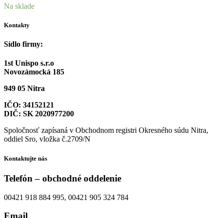
Na sklade
Kontakty
Sídlo firmy:
1st Unispo s.r.o
Novozámocká 185
949 05 Nitra
IČO: 34152121
DIČ: SK 2020977200
Spoločnosť zapísaná v Obchodnom registri Okresného súdu Nitra,
oddiel Sro, vložka č.2709/N
Kontaktujte nás
Telefón – obchodné oddelenie
00421 918 884 995, 00421 905 324 784
Email