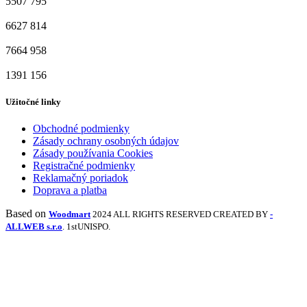
5507
795
6627
814
7664
958
1391
156
Užitočné linky
Obchodné podmienky
Zásady ochrany osobných údajov
Zásady používania Cookies
Registračné podmienky
Reklamačný poriadok
Doprava a platba
Based on
Woodmart
2024 ALL RIGHTS RESERVED CREATED BY
-
ALLWEB s.r.o
. 1stUNISPO.