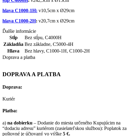
stĺp C4000H
:
v242,5cm x
Ø
15cm
hlava C1000-1H:
v10,5cm x
Ø
29cm
hlava C1000-2H
:
v20,7cm x
Ø
29cm
Ďalšie informácie
Stĺp
Bez stĺpu
,
C4000H
Základňa
Bez základne
,
C5000-4H
Hlava
Bez hlavy
,
C1000-1H
,
C1000-2H
Doprava a platba
DOPRAVA A PLATBA
Doprava:
Kuriér
Platba:
a)
na dobierku
– Dodanie do miesta určeného Kupujúcim na
“dodaciu adresu” kuriérom (zasielateľskou službou): Poplatok za
poštovné je účtovaný vo výške
5 €.