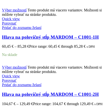
Výber možností
Tento produkt má viacero variantov. Možnosti si
môžete vybrať na stránke produktu.
Quick view
Porovnať
Pridať do zoznamu želaní
Hlava na polovičný stĺp MARDOM – C1001-1H
60,45
€
–
85,28
€
Price range: 60,45 € through 85,28 €
s DPH
Na sklade
Výber možností
Tento produkt má viacero variantov. Možnosti si
môžete vybrať na stránke produktu.
Quick view
Porovnať
Pridať do zoznamu želaní
Hlava na polovičný stĺp MARDOM – C1001-2H
104,67
€
–
129,49
€
Price range: 104,67 € through 129,49 €
s DPH