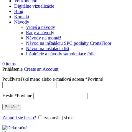
Veľkobchod
Digitálne vizualizácie
Blog
Kontakt
Návody
Videá a návody
Rady a návody
Návody na montáž
Návod na inštaláciu SPC podlahy CronaFloor
Návod na inštaláciu líšt
Inšpirácie a návody samolepiace fólie
0
items
Prihlásenie
Create an Account
Používateľské meno alebo e-mailová adresa
*
Povinné
Heslo
*
Povinné
Prihlásiť
Zabudli ste heslo?
zapamätaj si ma