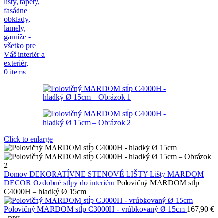
0
items
Click to enlarge
Domov
DEKORATÍVNE STENOVÉ LIŠTY
Lišty MARDOM
DECOR
Ozdobné stĺpy do interiéru
Polovičný MARDOM stĺp
C4000H – hladký Ø 15cm
Polovičný MARDOM stĺp C3000H - vrúbkovaný Ø 15cm
167,90
€