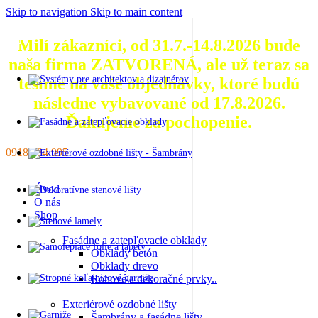
Skip to navigation
Skip to main content
Milí zákazníci, od 31.7.-14.8.2026 bude
naša firma ZATVORENÁ, ale už teraz sa
tešíme na vaše objednávky, ktoré
budú
následne vybavované od 17.8.2026.
Ďakujeme za pochopenie.
0918 884 995
Úvod
O nás
Shop
Fasádne a zatepľovacie obklady
Obklady betón
Obklady drevo
Rohové a dekoračné prvky..
Exteriérové ozdobné lišty
Šambrány a fasádne lišty