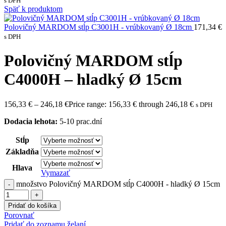
s DPH
Späť k produktom
Polovičný MARDOM stĺp C3001H - vrúbkovaný Ø 18cm
171,34
€
s DPH
Polovičný MARDOM stĺp
C4000H – hladký Ø 15cm
156,33
€
–
246,18
€
Price range: 156,33 € through 246,18 €
s DPH
Dodacia lehota:
5-10 prac.dní
Stĺp
Základňa
Hlava
Vymazať
množstvo Polovičný MARDOM stĺp C4000H - hladký Ø 15cm
Pridať do košíka
Porovnať
Pridať do zoznamu želaní