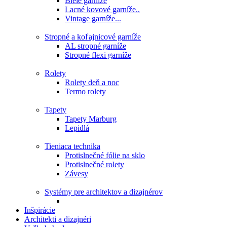
Biele garníže
Lacné kovové garníže..
Vintage garníže...
Stropné a koľajnicové garníže
AL stropné garníže
Stropné flexi garníže
Rolety
Rolety deň a noc
Termo rolety
Tapety
Tapety Marburg
Lepidlá
Tieniaca technika
Protislnečné fólie na sklo
Protislnečné rolety
Závesy
Systémy pre architektov a dizajnérov
Inšpirácie
Architekti a dizajnéri