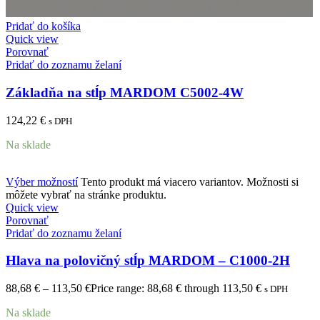
Pridať do košíka
Quick view
Porovnať
Pridať do zoznamu želaní
Základňa na stĺp MARDOM C5002-4W
124,22
€
s DPH
Na sklade
Výber možností
Tento produkt má viacero variantov. Možnosti si
môžete vybrať na stránke produktu.
Quick view
Porovnať
Pridať do zoznamu želaní
Hlava na polovičný stĺp MARDOM – C1000-2H
88,68
€
–
113,50
€
Price range: 88,68 € through 113,50 €
s DPH
Na sklade