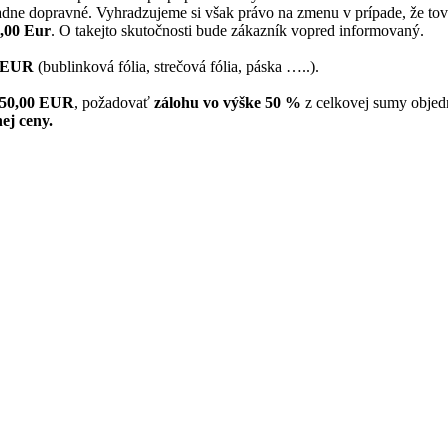
dne dopravné. Vyhradzujeme si však právo na zmenu v prípade, že tovar
5,00 Eur
. O takejto skutočnosti bude zákazník vopred informovaný.
0 EUR
(bublinková fólia, strečová fólia, páska …..).
150,00 EUR
, požadovať
zálohu vo výške 50 %
z celkovej sumy objed
ej ceny.