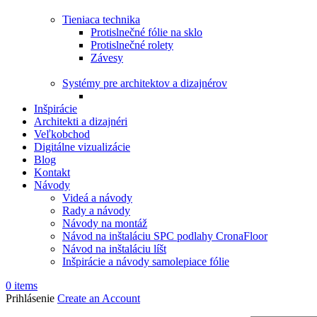
Tieniaca technika
Protislnečné fólie na sklo
Protislnečné rolety
Závesy
Systémy pre architektov a dizajnérov
Inšpirácie
Architekti a dizajnéri
Veľkobchod
Digitálne vizualizácie
Blog
Kontakt
Návody
Videá a návody
Rady a návody
Návody na montáž
Návod na inštaláciu SPC podlahy CronaFloor
Návod na inštaláciu líšt
Inšpirácie a návody samolepiace fólie
0
items
Prihlásenie
Create an Account