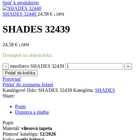
Späť k produktom
SHADES 32440
24,58
€
s DPH
SHADES 32439
24,58
€
s DPH
Dostupné na objednávku
množstvo SHADES 32439
Pridať do košíka
Porovnať
Pridať do zoznamu želaní
Katalógové číslo:
SHADES 32439
Kategória:
SHADES
Share:
Popis
Doprava a platba
Popis
Materiál:
vliesová tapeta
Platnosť katalógu:
12/2026
Farba:
svetlá béžová