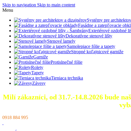
Skip to navigation
Skip to main content
Menu
Systémy pre architektov
Fasádne a zatepľovacie obk
Exteriérové ozdobné l
Dekoratívne stenové lišty
Stenové lamely
Samolepiace fólie a tapety
Stropné koľajnicové garniže
Garniže
Protislnečné fólie
Rolety
Tapety
Tieniaca technika
Závesy
Milí zákazníci, od 31.7.-14.8.2026 bude n
vyb
0918 884 995