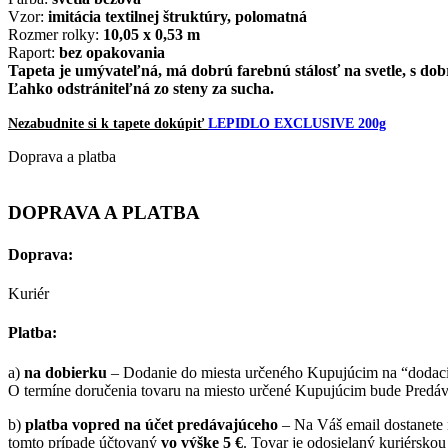
Vzor:
imitácia textilnej štruktúry, polomatná
Rozmer rolky:
10,05 x 0,53 m
Raport:
bez opakovania
Tapeta je
umývateľná
,
má dobrú
farebnú
stálosť
na svetle
,
s
dob
Ľahko
odstrániteľná
zo
steny
za
sucha
.
Nezabudnite si k tapete dokúpiť
LEPIDLO EXCLUSIVE 200g
Doprava a platba
DOPRAVA A PLATBA
Doprava:
Kuriér
Platba:
a)
na dobierku
– Dodanie do miesta určeného Kupujúcim na “dodaciu
O termíne doručenia tovaru na miesto určené Kupujúcim bude Predáva
b)
platba vopred na účet predávajúceho
– Na Váš email dostanete n
tomto prípade účtovaný
vo výške 5 €
. Tovar je odosielaný kuriérskou