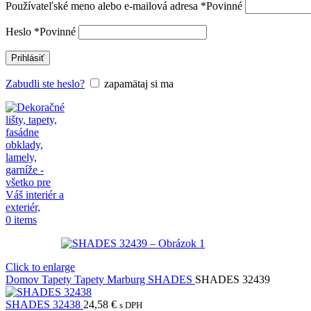
Používateľské meno alebo e-mailová adresa
*
Povinné
Heslo
*
Povinné
Prihlásiť
Zabudli ste heslo?
zapamätaj si ma
0
items
Click to enlarge
Domov
Tapety
Tapety Marburg
SHADES
SHADES 32439
SHADES 32438
24,58
€
s DPH