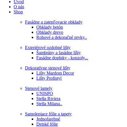
Úvod
O nás
Shop
Fasádne a zatepľovacie obklady
Obklady betón
Obklady drevo
Rohové a dekoračné prvky..
Exteriérové ozdobné lišty
Šambrány a fasádne lišty
Fasádne doplnky - konzoly...
Dekoratívne stenové lišty
Lišty Mardom Decor
Lišty Profistyl
Stenové lamely
UNISPO
Stella Riviera
Stella Milana..
Samolepiace fólie a tapety
Jednofarebné
Detské fólie