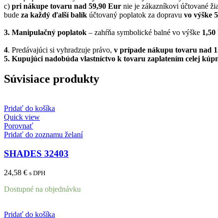
c)
pri nákupe tovaru nad 59,90 Eur
nie je zákazníkovi účtované žia
bude
za každý ďalší balík
účtovaný poplatok za dopravu
vo výške 
3. Manipulačný poplatok
– zahŕňa symbolické balné vo výške
1,5
4
. Predávajúci si vyhradzuje právo,
v prípade nákupu tovaru nad 
5.
Kupujúci nadobúda vlastníctvo k tovaru zaplatením celej kúpn
Súvisiace produkty
Pridať do košíka
Quick view
Porovnať
Pridať do zoznamu želaní
SHADES 32403
24,58
€
s DPH
Dostupné na objednávku
Pridať do košíka