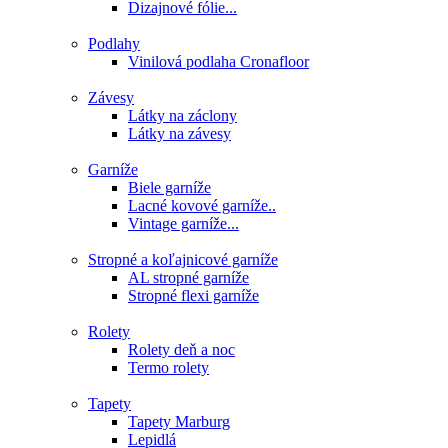
Dizajnové fólie...
Podlahy
Vinilová podlaha Cronafloor
Závesy
Látky na záclony
Látky na závesy
Garníže
Biele garníže
Lacné kovové garníže..
Vintage garníže...
Stropné a koľajnicové garníže
AL stropné garníže
Stropné flexi garníže
Rolety
Rolety deň a noc
Termo rolety
Tapety
Tapety Marburg
Lepidlá