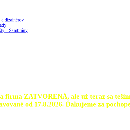
 a dizajnérov
lady
išty – Šambrány
aša firma ZATVORENÁ, ale už teraz sa teším
avované od 17.8.2026.
Ďakujeme za pochope