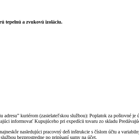
rú
tepelnú a zvukovú
izoláciu
.
 adresu” kuriérom (zasielateľskou službou): Poplatok za poštovné je
júci informovať Kupujúceho pri expedícii tovaru zo skladu Predávajú
ajneskôr nasledujúci pracovný deň inštrukcie s číslom účtu a variabil
 službou bezprostredne po pripísaní sumy na účet.