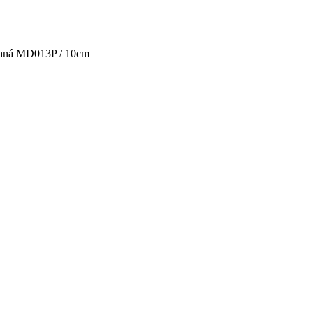
aná MD013P / 10cm