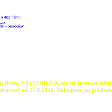
 a dizajnérov
lady
išty – Šambrány
aša firma ZATVORENÁ, ale už teraz sa teším
avované od 17.8.2026.
Ďakujeme za pochope