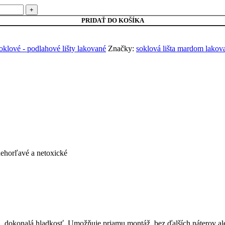
PRIDAŤ DO KOŠÍKA
oklové - podlahové lišty lakované
Značky:
soklová lišta mardom lakov
nehorľavé a netoxické
 dokonalá hladkosť. Umožňuje priamu montáž, bez ďalších náterov al