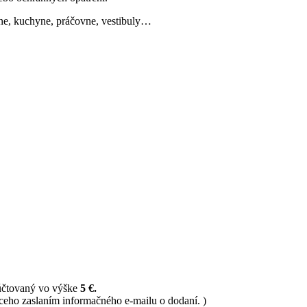
ľne, kuchyne, práčovne, vestibuly…
 účtovaný vo výške
5 €.
ceho zaslaním informačného e-mailu o dodaní. )