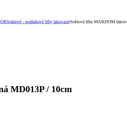
COR
Soklové - podlahové lišty lakované
Soklová lišta MARDOM lakov
ná MD013P / 10cm