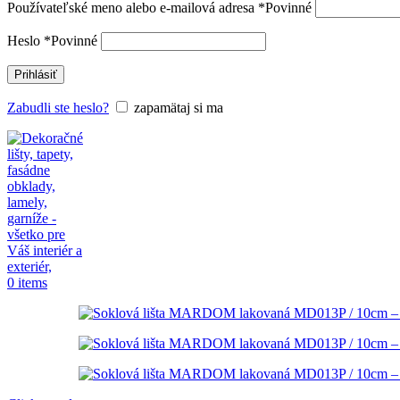
Používateľské meno alebo e-mailová adresa
*
Povinné
Heslo
*
Povinné
Prihlásiť
Zabudli ste heslo?
zapamätaj si ma
0
items