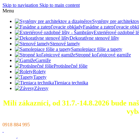
Skip to navigation
Skip to main content
Menu
Systémy pre architektov
Fasádne a zatepľovacie obk
Exteriérové ozdobné l
Dekoratívne stenové lišty
Stenové lamely
Samolepiace fólie a tapety
Stropné koľajnicové garniže
Garniže
Protislnečné fólie
Rolety
Tapety
Tieniaca technika
Závesy
Milí zákazníci, od 31.7.-14.8.2026 bude n
vyb
0918 884 995