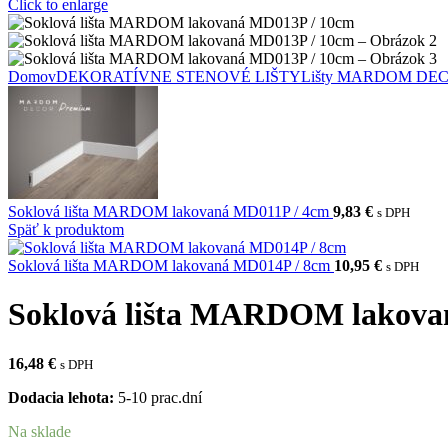
Click to enlarge
Domov
DEKORATÍVNE STENOVÉ LIŠTY
Lišty MARDOM DE
Soklová lišta MARDOM lakovaná MD011P / 4cm
9,83
€
s DPH
Späť k produktom
Soklová lišta MARDOM lakovaná MD014P / 8cm
10,95
€
s DPH
Soklová lišta MARDOM lakova
16,48
€
s DPH
Dodacia lehota:
5-10 prac.dní
Na sklade