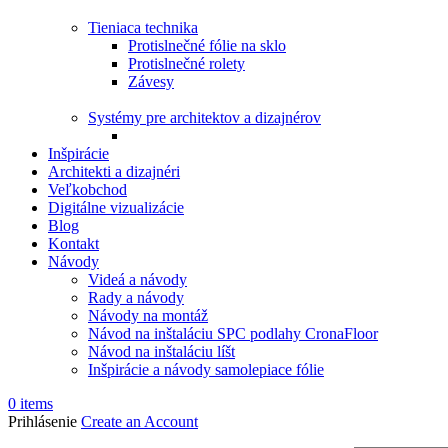
Tieniaca technika
Protislnečné fólie na sklo
Protislnečné rolety
Závesy
Systémy pre architektov a dizajnérov
Inšpirácie
Architekti a dizajnéri
Veľkobchod
Digitálne vizualizácie
Blog
Kontakt
Návody
Videá a návody
Rady a návody
Návody na montáž
Návod na inštaláciu SPC podlahy CronaFloor
Návod na inštaláciu líšt
Inšpirácie a návody samolepiace fólie
0
items
Prihlásenie
Create an Account