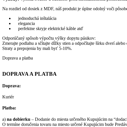
Na rozdiel od dosiek z MDF, náš produkt je úplne odolný voči pôsob
jednoduchá inštalácia
elegancia
perfektne skryje elektrické káble atď
Odporúčaný spôsob výpočtu výšky dopytu pásikov:
Zmerajte podlahu a sčítajte dĺžky stien a odpočítajte šírku dverí alebo
Straty a prepojenia by mali byť 5-10%.
Doprava a platba
DOPRAVA A PLATBA
Doprava:
Kuriér
Platba:
a)
na dobierku
– Dodanie do miesta určeného Kupujúcim na “dodaciu
O termíne doručenia tovaru na miesto určené Kupujúcim bude Predáva