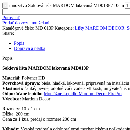
množstvo Soklová lišta MARDOM lakovaná MD013P / 10cm
Porovnať
Pridať do zoznamu želaní
Katalógové číslo:
MD 013P
Kategórie:
Lišty MARDOM DECOR
,
S
Share:
Popis
Doprava a platba
Popis
Soklová lišta MARDOM lakovaná MD013P
Materiál:
Polymer HD
Povrchová úprava:
biela, hladká, lakovaná, pripravená na inštaláciu
Vlastnosti:
ľahké, pevné, odolné voči vode a vlhkosti, umývateľné, 
Odporúčané lepidlo:
Montážne Lepidlo Mardom Decor Fix Pro
Výrobca:
Mardom Decor
Rozmery: 10 x 1 cm
Dĺžka: 200 cm
Cena za 1 kus, predaj o rozmere 200 cm
Výhody:
Vysoká tvrdosť a odolnosť proti mechanickému poškodeniu,