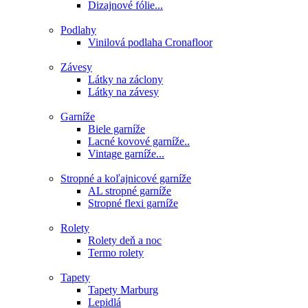
Dizajnové fólie...
Podlahy
Vinilová podlaha Cronafloor
Závesy
Látky na záclony
Látky na závesy
Garníže
Biele garníže
Lacné kovové garníže..
Vintage garníže...
Stropné a koľajnicové garníže
AL stropné garníže
Stropné flexi garníže
Rolety
Rolety deň a noc
Termo rolety
Tapety
Tapety Marburg
Lepidlá