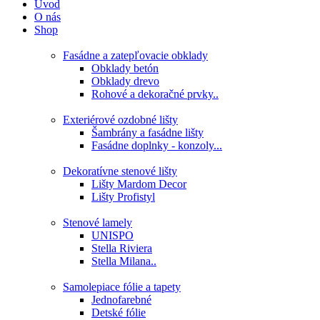
Úvod
O nás
Shop
Fasádne a zatepľovacie obklady
Obklady betón
Obklady drevo
Rohové a dekoračné prvky..
Exteriérové ozdobné lišty
Šambrány a fasádne lišty
Fasádne doplnky - konzoly...
Dekoratívne stenové lišty
Lišty Mardom Decor
Lišty Profistyl
Stenové lamely
UNISPO
Stella Riviera
Stella Milana..
Samolepiace fólie a tapety
Jednofarebné
Detské fólie