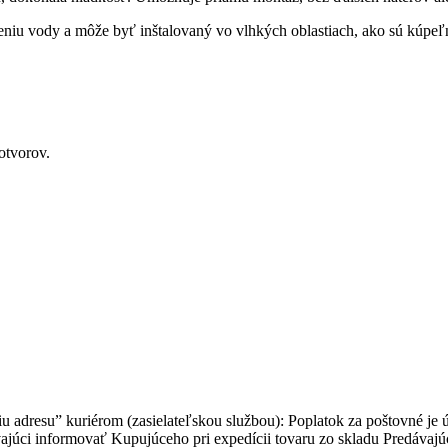
eniu vody a môže byť inštalovaný vo vlhkých oblastiach, ako sú kúpe
 otvorov.
 adresu” kuriérom (zasielateľskou službou): Poplatok za poštovné je
júci informovať Kupujúceho pri expedícii tovaru zo skladu Predávajú