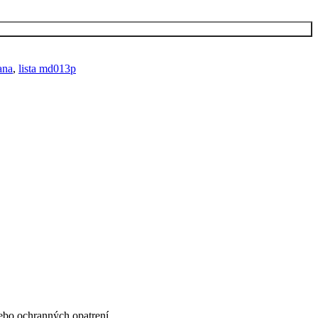
ana
,
lista md013p
ebo ochranných opatrení.