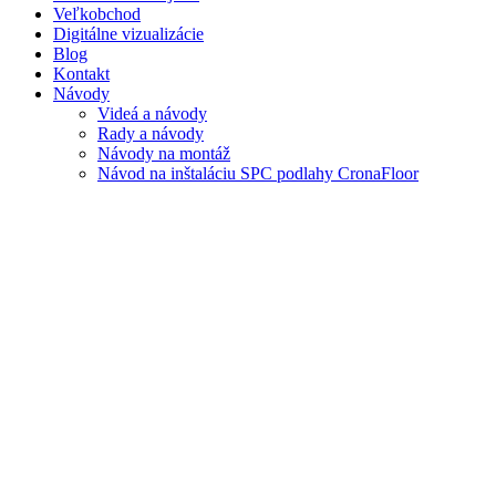
Veľkobchod
Digitálne vizualizácie
Blog
Kontakt
Návody
Videá a návody
Rady a návody
Návody na montáž
Návod na inštaláciu SPC podlahy CronaFloor
Návod na inštaláciu líšt
Inšpirácie a návody samolepiace fólie
0
items
Prihlásenie
Create an Account
Používateľské meno alebo e-mailová adresa
*
Povinné
Heslo
*
Povinné
Prihlásiť
Zabudli ste heslo?
zapamätaj si ma