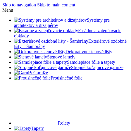
Skip to navigation
Skip to main content
Menu
Systémy pre
architektov a dizajnérov
Fasádne a zatepľovacie
obklady
Exteriérové ozdobné
lišty – Šambrány
Dekoratívne stenové lišty
Stenové lamely
Samolepiace fólie a tapety
Stropné koľajnicové garniže
Garniže
Protislnečné fólie
Rolety
Tapety