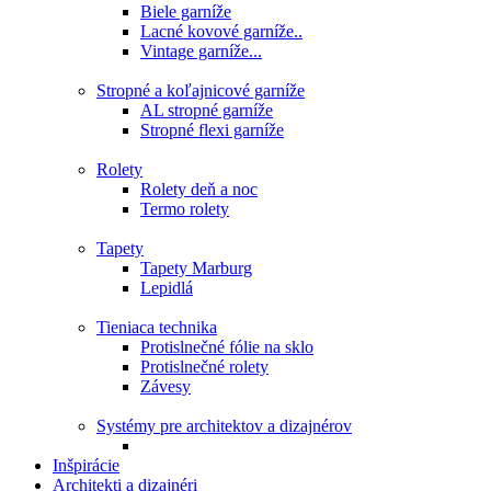
Biele garníže
Lacné kovové garníže..
Vintage garníže...
Stropné a koľajnicové garníže
AL stropné garníže
Stropné flexi garníže
Rolety
Rolety deň a noc
Termo rolety
Tapety
Tapety Marburg
Lepidlá
Tieniaca technika
Protislnečné fólie na sklo
Protislnečné rolety
Závesy
Systémy pre architektov a dizajnérov
Inšpirácie
Architekti a dizajnéri