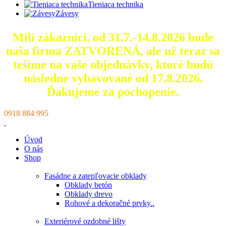
Tieniaca technika
Závesy
Milí zákazníci, od 31.7.-14.8.2026 bude
naša firma ZATVORENÁ, ale už teraz sa
tešíme na vaše objednávky, ktoré
budú
následne vybavované od 17.8.2026.
Ďakujeme za pochopenie.
0918 884 995
Úvod
O nás
Shop
Fasádne a zatepľovacie obklady
Obklady betón
Obklady drevo
Rohové a dekoračné prvky..
Exteriérové ozdobné lišty