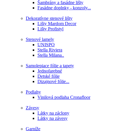
Šambrány a fasádne lišty
Fasádne doplnky - konzoly...
Dekoratívne stenové lišty
Lišty Mardom Decor
Lišty Profistyl
Stenové lamely
UNISPO
Stella Riviera
Stella Milana..
Samolepiace fólie a tapety
Jednofarebné
Detské fólie
Dizajnové fólie...
Podlahy
Vinilová podlaha Cronafloor
Závesy
Látky na záclony
Látky na závesy
Garníže