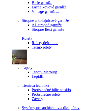
Biele garníže
Lacné kovové garníže..
Vintage garníže...
Stropné a koľajnicové garníže
AL stropné garníže
Stropné flexi garníže
Rolety
Rolety deň a noc
Termo rolety
Tapety
Tapety Marburg
Lepidlá
Tieniaca technika
Protislnečné fólie na sklo
Protislnečné rolety
Závesy
Systémy pre architektov a dizajnérov