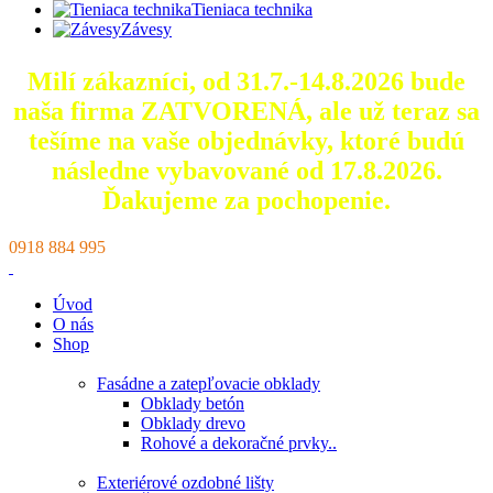
Tieniaca technika
Závesy
Milí zákazníci, od 31.7.-14.8.2026 bude
naša firma ZATVORENÁ, ale už teraz sa
tešíme na vaše objednávky, ktoré
budú
následne vybavované od 17.8.2026.
Ďakujeme za pochopenie.
0918 884 995
Úvod
O nás
Shop
Fasádne a zatepľovacie obklady
Obklady betón
Obklady drevo
Rohové a dekoračné prvky..
Exteriérové ozdobné lišty