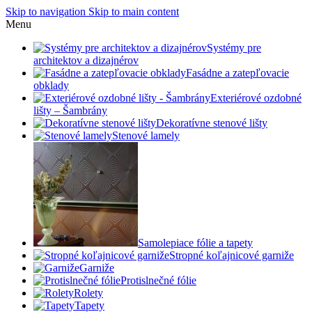
Skip to navigation
Skip to main content
Menu
Systémy pre
architektov a dizajnérov
Fasádne a zatepľovacie
obklady
Exteriérové ozdobné
lišty – Šambrány
Dekoratívne stenové lišty
Stenové lamely
Samolepiace fólie a tapety
Stropné koľajnicové garniže
Garniže
Protislnečné fólie
Rolety
Tapety