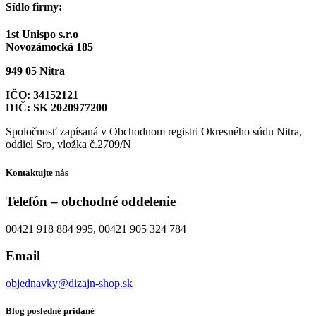
Sídlo firmy:
1st Unispo s.r.o
Novozámocká 185
949 05 Nitra
IČO: 34152121
DIČ: SK 2020977200
Spoločnosť zapísaná v Obchodnom registri Okresného súdu Nitra,
oddiel Sro, vložka č.2709/N
Kontaktujte nás
Telefón – obchodné oddelenie
00421 918 884 995, 00421 905 324 784
Email
objednavky@dizajn-shop.sk
Blog posledné pridané