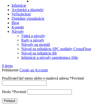
Inšpirácie
Architekti a dizajnéri
Veľkobchod
Digitálne vizualizácie
Blog
Kontakt
Návody
Videá a návody
Rady a návody
Návody na montáž
Návod na inštaláciu SPC podlahy CronaFloor
Návod na inštaláciu líšt
Inšpirácie a návody samolepiace fólie
0
items
Prihlásenie
Create an Account
Používateľské meno alebo e-mailová adresa
*
Povinné
Heslo
*
Povinné
Prihlásiť