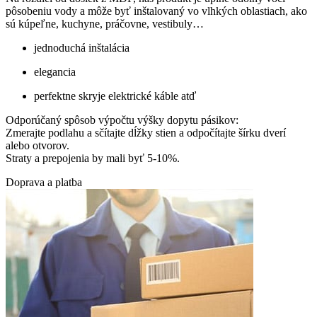
pôsobeniu vody a môže byť inštalovaný vo vlhkých oblastiach, ako
sú kúpeľne, kuchyne, práčovne, vestibuly…
jednoduchá inštalácia
elegancia
perfektne skryje elektrické káble atď
Odporúčaný spôsob výpočtu výšky dopytu pásikov:
Zmerajte podlahu a sčítajte dĺžky stien a odpočítajte šírku dverí
alebo otvorov.
Straty a prepojenia by mali byť 5-10%.
Doprava a platba