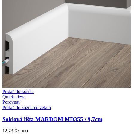
Pridať do košíka
Quick view
Porovnať
Pridať do zoznamu želaní
Soklová lišta MARDOM MD355 / 9,7cm
12,73
€
s DPH