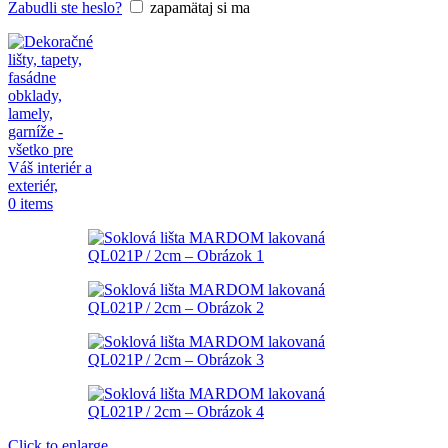
Zabudli ste heslo?
zapamätaj si ma
0
items
Click to enlarge