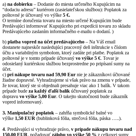
a)
na dobierku
– Dodanie do miesta určeného Kupujúcim na
“dodaciu adresu” kuriérom (zasielateľskou službou): Poplatok za
poštovné je účtovaný vo výške
5 €.
O termíne doručenia tovaru na miesto určené Kupujúcim bude
Predávajúci informovať Kupujúceho pri expedícii tovaru zo skladu
Predávajúceho zaslaním informačného e-mailu o dodaní. )
b)
platba vopred na účet predávajúceho
– Na Váš email
dostanete najneskôr nasledujúci pracovný deň inštrukcie s číslom
účtu a variabilným symbolom, ktorý zadáte pri platbe. Poplatok za
poštovné je v tomto prípade účtovaný
vo výške 5 €
. Tovar je
odosielaný kuriérskou službou bezprostredne po pripísaní sumy na
účet.
c)
pri nákupe tovaru nad 59,90 Eur
nie je zákazníkovi účtované
žiadne dopravné. Vyhradzujeme si však právo na zmenu v prípade,
že tovar, ktorý ste si objednali presahuje viac ako 1 balík. V takom
prípade bude
za každý ďalší balík
účtovaný poplatok za
dopravu
vo výške 5,00 Eur
. O takejto skutočnosti bude zákazník
vopred informovaný.
3. Manipulačný poplatok
– zahŕňa symbolické balné vo
výške
1,50 EUR
(bublinková fólia, strečová fólia, páska …..).
4
. Predávajúci si vyhradzuje právo,
v prípade nákupu tovaru nad
150,00 EUR
, požadovať
zálohu vo výške 50 %
z celkovej sumy