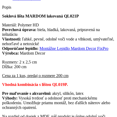
Popis
Soklová lišta MARDOM lakovaná QL021P
Materiál: Polymer HD
Povrchová úprava:
biela, hladká, lakovaná, pripravená na
inštaláciu
Vlastnosti:
ľahké, pevné, odolné voči vode a vlhkosti, umývateľné,
nehorľavé a netoxické
Odporúčané lepidlo:
Montážne Lepidlo Mardom Decor FixPro
Výrobca:
Mardom Decor
Rozmery: 2 x 2,5 cm
Dĺžka: 200 cm
Cena za 1 kus, predaj o rozmere 200 cm
Vhodná kombinácia s lištou QL019P.
Pre maľovanie s akvarelmi:
akryl, silikón, latex
Výhody:
Vysoká tvrdosť a odolnosť proti mechanickému
poškodeniu. Umožňuje priamu montáž, bez ďalších náterov alebo
ochranných opatrení.
Na rozdiel od dosiek z MDF, náš produkt je úplne odolný voči