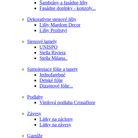
Šambrány a fasádne lišty
Fasádne doplnky - konzoly...
Dekoratívne stenové lišty
Lišty Mardom Decor
Lišty Profistyl
Stenové lamely
UNISPO
Stella Riviera
Stella Milana..
Samolepiace fólie a tapety
Jednofarebné
Detské fólie
Dizajnové fólie...
Podlahy
Vinilová podlaha Cronafloor
Závesy
Látky na záclony
Látky na závesy
Garníže