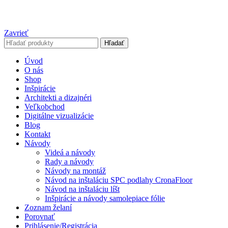
Zavrieť
Hľadať
Úvod
O nás
Shop
Inšpirácie
Architekti a dizajnéri
Veľkobchod
Digitálne vizualizácie
Blog
Kontakt
Návody
Videá a návody
Rady a návody
Návody na montáž
Návod na inštaláciu SPC podlahy CronaFloor
Návod na inštaláciu líšt
Inšpirácie a návody samolepiace fólie
Zoznam želaní
Porovnať
Prihlásenie/Registrácia