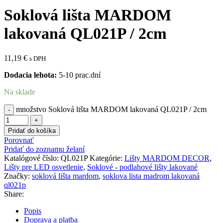
Soklová lišta MARDOM
lakovaná QL021P / 2cm
11,19
€
s DPH
Dodacia lehota:
5-10 prac.dní
Na sklade
množstvo Soklová lišta MARDOM lakovaná QL021P / 2cm
Pridať do košíka
Porovnať
Pridať do zoznamu želaní
Katalógové číslo:
QL021P
Kategórie:
Lišty MARDOM DECOR
,
Lišty pre LED osvetlenie
,
Soklové - podlahové lišty lakované
Značky:
soklová lišta mardom
,
soklova lista madrom lakovaná
ql021p
Share:
Popis
Doprava a platba