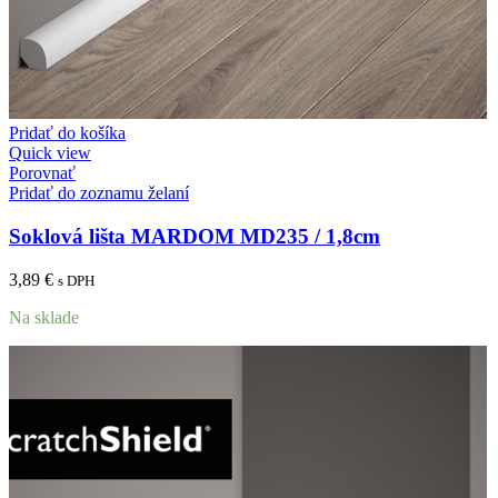
Pridať do košíka
Quick view
Porovnať
Pridať do zoznamu želaní
Soklová lišta MARDOM MD235 / 1,8cm
3,89
€
s DPH
Na sklade