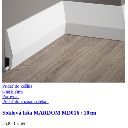
Pridať do košíka
Quick view
Porovnať
Pridať do zoznamu želaní
Soklová lišta MARDOM MD016 / 10cm
25,82
€
s DPH