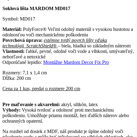
Soklová lišta MARDOM MD017
Symbol: MD017
Materiál:
PolyForce® Veľmi odolný materiál s vysokou hustotou a
odolnosťou voči mechanickému poškodeniu
Povrchová úprava:
extémne tvrdý povrch lišty vďaka
technológii ScratchShield®
– biela, hladká so základným náterom
Vlastnosti:
ľahké, pevné, odolné voči vode a vlhkosti, umývateľný,
nehorľavé a netoxické
Odporúčané lepidlo:
Montážne Mardom Decor Fix Pro
Rozmery: 7,1 x 1,4 cm
Dĺžka: 200 cm
Cena za 1 kus, predaj o rozmere 200 cm
Pre maľovanie s akvarelmi:
akryl, silikón, latex
Výhody:
Vysoká tvrdosť a odolnosť proti mechanickému
poškodeniu. Umožňuje priamu montáž, bez ďalších náterov alebo
ochranných opatrení.
Na rozdiel od dosiek z MDF, náš produkt je úplne odolný voči
pôsobeniu vody a môže byť inštalovaný vo vlhkých oblastiach, ako