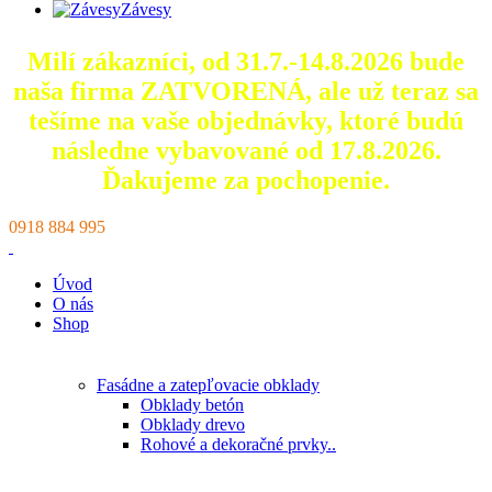
Závesy
Milí zákazníci, od 31.7.-14.8.2026 bude
naša firma ZATVORENÁ, ale už teraz sa
tešíme na vaše objednávky, ktoré
budú
následne vybavované od 17.8.2026.
Ďakujeme za pochopenie.
0918 884 995
Úvod
O nás
Shop
Fasádne a zatepľovacie obklady
Obklady betón
Obklady drevo
Rohové a dekoračné prvky..