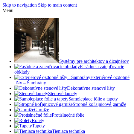
Skip to navigation
Skip to main content
Menu
Systémy pre architektov a dizajnérov
Fasádne a zatepľovacie
obklady
Exteriérové ozdobné
lišty – Šambrány
Dekoratívne stenové lišty
Stenové lamely
Samolepiace fólie a tapety
Stropné koľajnicové garniže
Garniže
Protislnečné fólie
Rolety
Tapety
Tieniaca technika