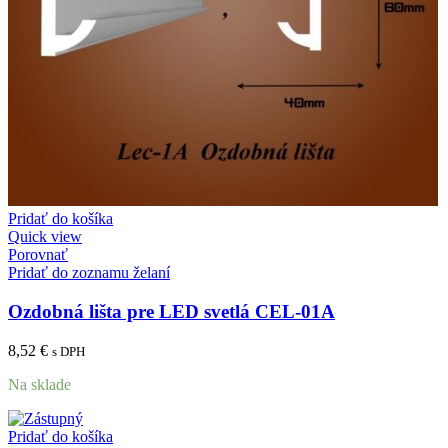
Pridať do košíka
Quick view
Porovnať
Pridať do zoznamu želaní
Ozdobná lišta pre LED svetlá CEL-01A
8,52
€
s DPH
Na sklade
Pridať do košíka