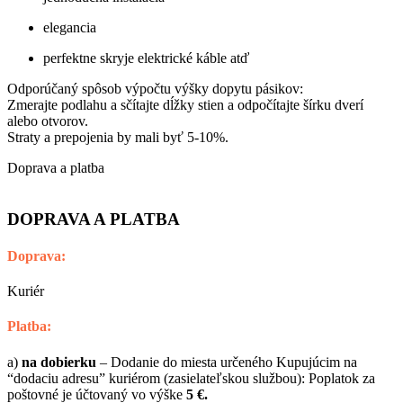
elegancia
perfektne skryje elektrické káble atď
Odporúčaný spôsob výpočtu výšky dopytu pásikov:
Zmerajte podlahu a sčítajte dĺžky stien a odpočítajte šírku dverí
alebo otvorov.
Straty a prepojenia by mali byť 5-10%.
Doprava a platba
DOPRAVA A PLATBA
Doprava:
Kuriér
Platba:
a)
na dobierku
– Dodanie do miesta určeného Kupujúcim na
“dodaciu adresu” kuriérom (zasielateľskou službou): Poplatok za
poštovné je účtovaný vo výške
5 €.