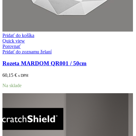
Pridať do košíka
Quick view
Porovnať
Pridať do zoznamu želaní
Rozeta MARDOM QR001 / 50cm
60,15
€
s DPH
Na sklade