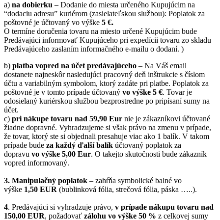
a)
na dobierku
– Dodanie do miesta určeného Kupujúcim na
“dodaciu adresu” kuriérom (zasielateľskou službou): Poplatok za
poštovné je účtovaný vo výške
5 €.
O termíne doručenia tovaru na miesto určené Kupujúcim bude
Predávajúci informovať Kupujúceho pri expedícii tovaru zo skladu
Predávajúceho zaslaním informačného e-mailu o dodaní. )
b)
platba vopred na účet predávajúceho
– Na Váš email
dostanete najneskôr nasledujúci pracovný deň inštrukcie s číslom
účtu a variabilným symbolom, ktorý zadáte pri platbe. Poplatok za
poštovné je v tomto prípade účtovaný
vo výške 5 €
. Tovar je
odosielaný kuriérskou službou bezprostredne po pripísaní sumy na
účet.
c)
pri nákupe tovaru nad 59,90 Eur
nie je zákazníkovi účtované
žiadne dopravné. Vyhradzujeme si však právo na zmenu v prípade,
že tovar, ktorý ste si objednali presahuje viac ako 1 balík. V takom
prípade bude
za každý ďalší balík
účtovaný poplatok za
dopravu
vo výške 5,00 Eur
. O takejto skutočnosti bude zákazník
vopred informovaný.
3. Manipulačný poplatok
– zahŕňa symbolické balné vo
výške
1,50 EUR
(bublinková fólia, strečová fólia, páska …..).
4
. Predávajúci si vyhradzuje právo,
v prípade nákupu tovaru nad
150,00 EUR
, požadovať
zálohu vo výške 50 %
z celkovej sumy