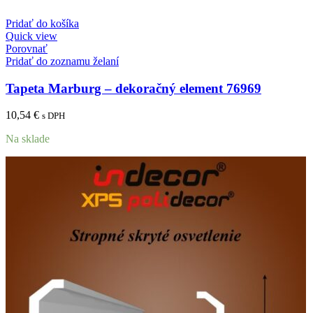
Pridať do košíka
Quick view
Porovnať
Pridať do zoznamu želaní
Tapeta Marburg – dekoračný element 76969
10,54
€
s DPH
Na sklade