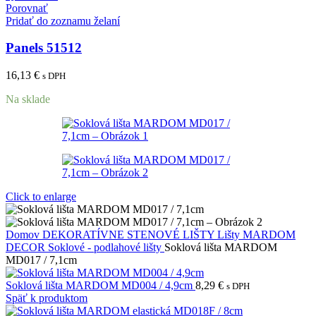
Porovnať
Pridať do zoznamu želaní
Panels 51512
16,13
€
s DPH
Na sklade
Click to enlarge
Domov
DEKORATÍVNE STENOVÉ LIŠTY
Lišty MARDOM
DECOR
Soklové - podlahové lišty
Soklová lišta MARDOM
MD017 / 7,1cm
Soklová lišta MARDOM MD004 / 4,9cm
8,29
€
s DPH
Späť k produktom