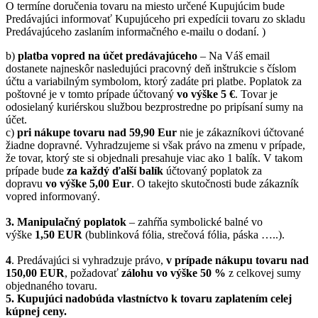
O termíne doručenia tovaru na miesto určené Kupujúcim bude
Predávajúci informovať Kupujúceho pri expedícii tovaru zo skladu
Predávajúceho zaslaním informačného e-mailu o dodaní. )
b)
platba vopred na účet predávajúceho
– Na Váš email
dostanete najneskôr nasledujúci pracovný deň inštrukcie s číslom
účtu a variabilným symbolom, ktorý zadáte pri platbe. Poplatok za
poštovné je v tomto prípade účtovaný
vo výške 5 €
. Tovar je
odosielaný kuriérskou službou bezprostredne po pripísaní sumy na
účet.
c)
pri nákupe tovaru nad 59,90 Eur
nie je zákazníkovi účtované
žiadne dopravné. Vyhradzujeme si však právo na zmenu v prípade,
že tovar, ktorý ste si objednali presahuje viac ako 1 balík. V takom
prípade bude
za každý ďalší balík
účtovaný poplatok za
dopravu
vo výške 5,00 Eur
. O takejto skutočnosti bude zákazník
vopred informovaný.
3. Manipulačný poplatok
– zahŕňa symbolické balné vo
výške
1,50 EUR
(bublinková fólia, strečová fólia, páska …..).
4
. Predávajúci si vyhradzuje právo,
v prípade nákupu tovaru nad
150,00 EUR
, požadovať
zálohu vo výške 50 %
z celkovej sumy
objednaného tovaru.
5.
Kupujúci nadobúda vlastníctvo k tovaru zaplatením celej
kúpnej ceny.