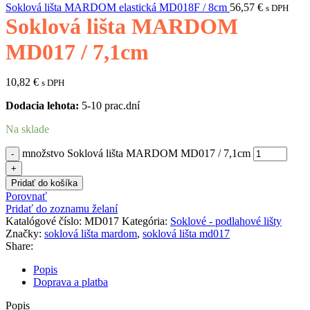
Soklová lišta MARDOM elastická MD018F / 8cm
56,57
€
s DPH
Soklová lišta MARDOM
MD017 / 7,1cm
10,82
€
s DPH
Dodacia lehota:
5-10 prac.dní
Na sklade
množstvo Soklová lišta MARDOM MD017 / 7,1cm
Pridať do košíka
Porovnať
Pridať do zoznamu želaní
Katalógové číslo:
MD017
Kategória:
Soklové - podlahové lišty
Značky:
soklová lišta mardom
,
soklová lišta md017
Share:
Popis
Doprava a platba
Popis