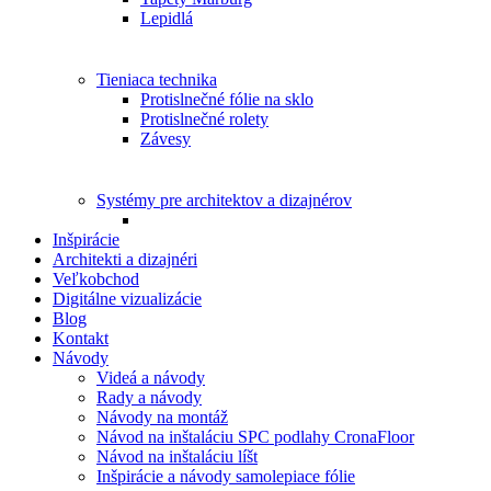
Lepidlá
Tieniaca technika
Protislnečné fólie na sklo
Protislnečné rolety
Závesy
Systémy pre architektov a dizajnérov
Inšpirácie
Architekti a dizajnéri
Veľkobchod
Digitálne vizualizácie
Blog
Kontakt
Návody
Videá a návody
Rady a návody
Návody na montáž
Návod na inštaláciu SPC podlahy CronaFloor
Návod na inštaláciu líšt
Inšpirácie a návody samolepiace fólie