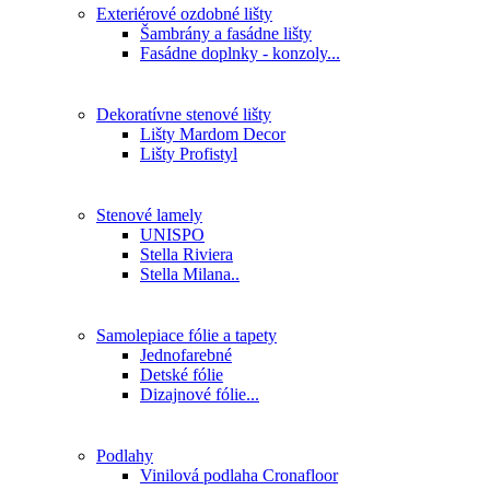
Exteriérové ozdobné lišty
Šambrány a fasádne lišty
Fasádne doplnky - konzoly...
Dekoratívne stenové lišty
Lišty Mardom Decor
Lišty Profistyl
Stenové lamely
UNISPO
Stella Riviera
Stella Milana..
Samolepiace fólie a tapety
Jednofarebné
Detské fólie
Dizajnové fólie...
Podlahy
Vinilová podlaha Cronafloor