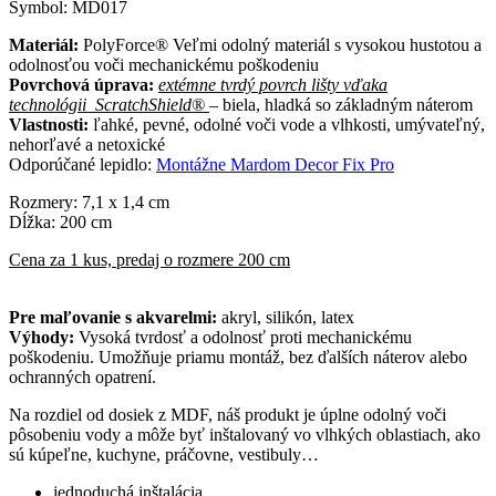
Symbol: MD017
Materiál:
PolyForce® Veľmi odolný materiál s vysokou hustotou a
odolnosťou voči mechanickému poškodeniu
Povrchová úprava:
extémne tvrdý povrch lišty vďaka
technológii ScratchShield®
– biela, hladká so základným náterom
Vlastnosti:
ľahké, pevné, odolné voči vode a vlhkosti, umývateľný,
nehorľavé a netoxické
Odporúčané lepidlo:
Montážne Mardom Decor Fix Pro
Rozmery: 7,1 x 1,4 cm
Dĺžka: 200 cm
Cena za 1 kus, predaj o rozmere 200 cm
Pre maľovanie s akvarelmi:
akryl, silikón, latex
Výhody:
Vysoká tvrdosť a odolnosť proti mechanickému
poškodeniu. Umožňuje priamu montáž, bez ďalších náterov alebo
ochranných opatrení.
Na rozdiel od dosiek z MDF, náš produkt je úplne odolný voči
pôsobeniu vody a môže byť inštalovaný vo vlhkých oblastiach, ako
sú kúpeľne, kuchyne, práčovne, vestibuly…
jednoduchá inštalácia