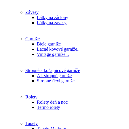
Závesy
Látky na záclony
Látky na závesy
Garníže
Biele garníže
Lacné kovové garníže..
Vintage garníže...
Stropné a koľajnicové garníže
AL stropné garníže
Stropné flexi garníže
Rolety
Rolety deň a noc
Termo rolety
Tapety
Tapety Marburg