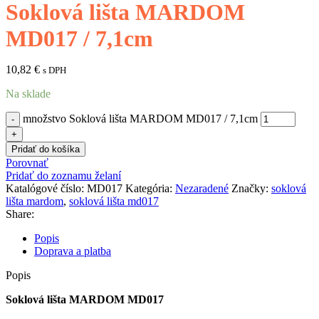
Soklová lišta MARDOM
MD017 / 7,1cm
10,82
€
s DPH
Na sklade
množstvo Soklová lišta MARDOM MD017 / 7,1cm
Pridať do košíka
Porovnať
Pridať do zoznamu želaní
Katalógové číslo:
MD017
Kategória:
Nezaradené
Značky:
soklová
lišta mardom
,
soklová lišta md017
Share:
Popis
Doprava a platba
Popis
Soklová lišta MARDOM MD017