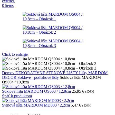
0
items
Click to enlarge
Domov
DEKORATÍVNE STENOVÉ LIŠTY
Lišty MARDOM
DECOR
Soklové - podlahové lišty
Soklová lišta MARDOM
QS004 / 10,8cm
Soklová lišta MARDOM QS003 / 12,8cm
25,95
€
s DPH
Späť k produktom
Stenová lišta MARDOM MD003 / 2,2cm
5,47
€
s DPH