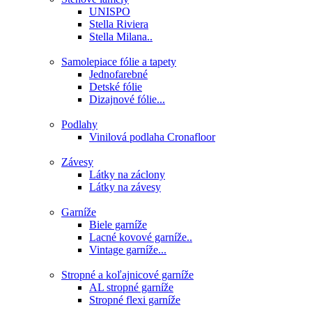
UNISPO
Stella Riviera
Stella Milana..
Samolepiace fólie a tapety
Jednofarebné
Detské fólie
Dizajnové fólie...
Podlahy
Vinilová podlaha Cronafloor
Závesy
Látky na záclony
Látky na závesy
Garníže
Biele garníže
Lacné kovové garníže..
Vintage garníže...
Stropné a koľajnicové garníže
AL stropné garníže
Stropné flexi garníže