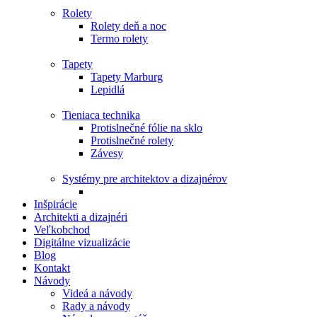
Rolety
Rolety deň a noc
Termo rolety
Tapety
Tapety Marburg
Lepidlá
Tieniaca technika
Protislnečné fólie na sklo
Protislnečné rolety
Závesy
Systémy pre architektov a dizajnérov
Inšpirácie
Architekti a dizajnéri
Veľkobchod
Digitálne vizualizácie
Blog
Kontakt
Návody
Videá a návody
Rady a návody