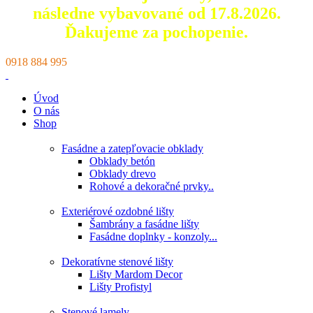
následne vybavované od 17.8.2026.
Ďakujeme za pochopenie.
0918 884 995
Úvod
O nás
Shop
Fasádne a zatepľovacie obklady
Obklady betón
Obklady drevo
Rohové a dekoračné prvky..
Exteriérové ozdobné lišty
Šambrány a fasádne lišty
Fasádne doplnky - konzoly...
Dekoratívne stenové lišty
Lišty Mardom Decor
Lišty Profistyl
Stenové lamely