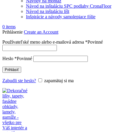
Návody na montáž
Návod na inštaláciu SPC podlahy CronaFloor
Návod na inštaláciu líšt
Inšpirácie a návody samolepiace fólie
0
items
Prihlásenie
Create an Account
Používateľské meno alebo e-mailová adresa
*
Povinné
Heslo
*
Povinné
Prihlásiť
Zabudli ste heslo?
zapamätaj si ma