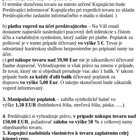
O termíne doručenia tovaru na miesto určené Kupujúcim bude
Predávajúci informovať Kupujúceho pri expedícii tovaru zo skladu
Predávajúceho zaslaním informačného e-mailu o dodaní. )
b)
platba vopred na účet predávajúceho
– Na Váš email
dostanete najneskôr nasledujúci pracovný deň inštrukcie s číslom
účtu a variabilným symbolom, ktorý zadáte pri platbe. Poplatok za
poštovné je v tomto prípade účtovaný
vo výške 5 €
. Tovar je
odosielaný kuriérskou službou bezprostredne po pripísaní sumy na
účet.
c)
pri nákupe tovaru nad 59,90 Eur
nie je zákazníkovi účtované
žiadne dopravné. Vyhradzujeme si však právo na zmenu v prípade,
že tovar, ktorý ste si objednali presahuje viac ako 1 balík. V takom
prípade bude
za každý ďalší balík
účtovaný poplatok za
dopravu
vo výške 5,00 Eur
. O takejto skutočnosti bude zákazník
vopred informovaný.
3. Manipulačný poplatok
– zahŕňa symbolické balné vo
výške
1,50 EUR
(bublinková fólia, strečová fólia, páska …..).
4
. Predávajúci si vyhradzuje právo,
v prípade nákupu tovaru nad
150,00 EUR
, požadovať
zálohu vo výške 50 %
z celkovej sumy
objednaného tovaru.
5.
Kupujúci nadobúda vlastníctvo k tovaru zaplatením celej
kúpnej ceny.