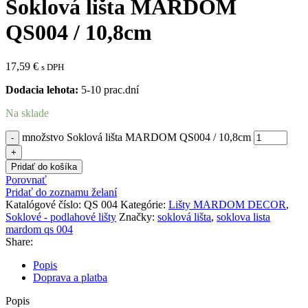
Soklová lišta MARDOM
QS004 / 10,8cm
17,59
€
s DPH
Dodacia lehota:
5-10 prac.dní
Na sklade
množstvo Soklová lišta MARDOM QS004 / 10,8cm
Pridať do košíka
Porovnať
Pridať do zoznamu želaní
Katalógové číslo:
QS 004
Kategórie:
Lišty MARDOM DECOR
,
Soklové - podlahové lišty
Značky:
soklová lišta
,
soklova lista
mardom qs 004
Share:
Popis
Doprava a platba
Popis