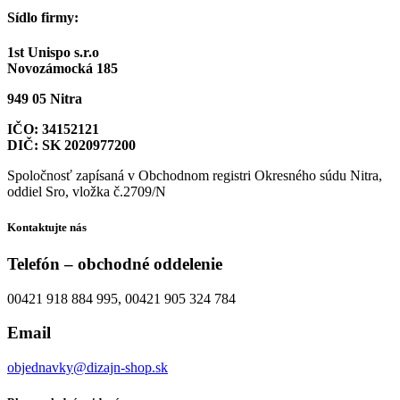
Sídlo firmy:
1st Unispo s.r.o
Novozámocká 185
949 05 Nitra
IČO: 34152121
DIČ: SK 2020977200
Spoločnosť zapísaná v Obchodnom registri Okresného súdu Nitra,
oddiel Sro, vložka č.2709/N
Kontaktujte nás
Telefón – obchodné oddelenie
00421 918 884 995, 00421 905 324 784
Email
objednavky@dizajn-shop.sk