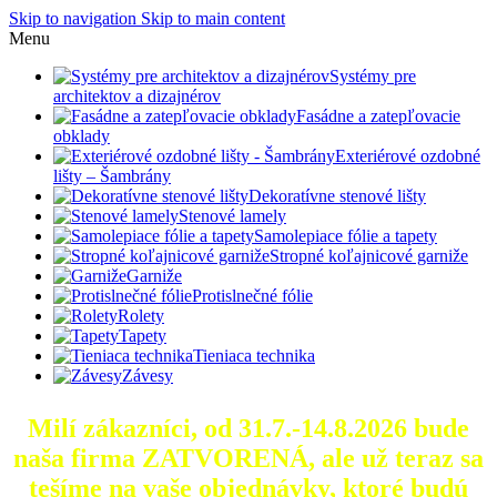
Skip to navigation
Skip to main content
Menu
Systémy pre
architektov a dizajnérov
Fasádne a zatepľovacie
obklady
Exteriérové ozdobné
lišty – Šambrány
Dekoratívne stenové lišty
Stenové lamely
Samolepiace fólie a tapety
Stropné koľajnicové garniže
Garniže
Protislnečné fólie
Rolety
Tapety
Tieniaca technika
Závesy
Milí zákazníci, od 31.7.-14.8.2026 bude
naša firma ZATVORENÁ, ale už teraz sa
tešíme na vaše objednávky, ktoré
budú