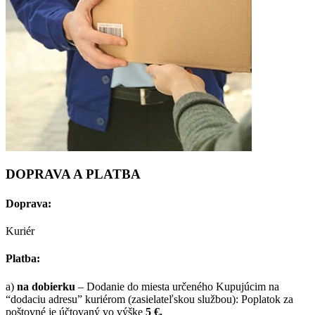
DOPRAVA A PLATBA
Doprava:
Kuriér
Platba:
a)
na dobierku
– Dodanie do miesta určeného Kupujúcim na
“dodaciu adresu” kuriérom (zasielateľskou službou): Poplatok za
poštovné je účtovaný vo výške
5 €.