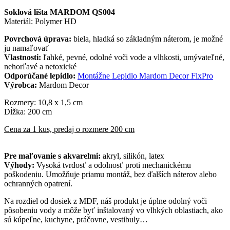
Soklová lišta MARDOM QS004
Materiál: Polymer HD
Povrchová úprava:
biela, hladká so základným náterom, je možné
ju namaľovať
Vlastnosti:
ľahké, pevné, odolné voči vode a vlhkosti, umývateľné,
nehorľavé a netoxické
Odporúčané lepidlo:
Montážne Lepidlo Mardom Decor FixPro
Výrobca:
Mardom Decor
Rozmery: 10,8 x 1,5 cm
Dĺžka: 200 cm
Cena za 1 kus, predaj o rozmere 200 cm
Pre maľovanie s akvarelmi:
akryl, silikón, latex
Výhody:
Vysoká tvrdosť a odolnosť proti mechanickému
poškodeniu. Umožňuje priamu montáž, bez ďalších náterov alebo
ochranných opatrení.
Na rozdiel od dosiek z MDF, náš produkt je úplne odolný voči
pôsobeniu vody a môže byť inštalovaný vo vlhkých oblastiach, ako
sú kúpeľne, kuchyne, práčovne, vestibuly…