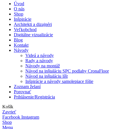
Úvod
O nás
Shop
Inšpirácie
Architekti a dizajnéri
Veľkobchod
Digitálne vizualizácie
Blog
Kontakt
Návody
Videá a návody
Rady a návody
Návody na montáž
Návod na inštaláciu SPC podlahy CronaFloor
Návod na inštaláciu líšt
Inšpirácie a návody samolepiace fólie
Zoznam želaní
Porovnať
Prihlásenie/Registrácia
Košík
Zavrieť
Facebook
Instagram
Shop
Menu