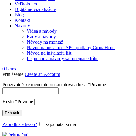
Veľkobchod
Digitálne vizualizácie
Blog
Kontakt
Návody
Videá a návody
Rady a návody
Návody na montáž
Návod na inštaláciu SPC podlahy CronaFloor
Návod na inštaláciu líšt
Inšpirácie a návody samolepiace fólie
0
items
Prihlásenie
Create an Account
Používateľské meno alebo e-mailová adresa
*
Povinné
Heslo
*
Povinné
Prihlásiť
Zabudli ste heslo?
zapamätaj si ma