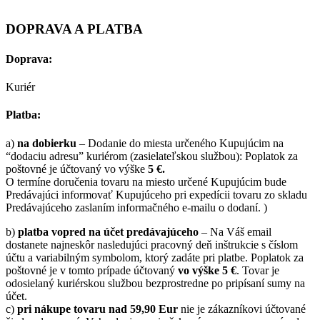
DOPRAVA A PLATBA
Doprava:
Kuriér
Platba:
a)
na dobierku
– Dodanie do miesta určeného Kupujúcim na
“dodaciu adresu” kuriérom (zasielateľskou službou): Poplatok za
poštovné je účtovaný vo výške
5 €.
O termíne doručenia tovaru na miesto určené Kupujúcim bude
Predávajúci informovať Kupujúceho pri expedícii tovaru zo skladu
Predávajúceho zaslaním informačného e-mailu o dodaní. )
b)
platba vopred na účet predávajúceho
– Na Váš email
dostanete najneskôr nasledujúci pracovný deň inštrukcie s číslom
účtu a variabilným symbolom, ktorý zadáte pri platbe. Poplatok za
poštovné je v tomto prípade účtovaný
vo výške 5 €
. Tovar je
odosielaný kuriérskou službou bezprostredne po pripísaní sumy na
účet.
c)
pri nákupe tovaru nad 59,90 Eur
nie je zákazníkovi účtované