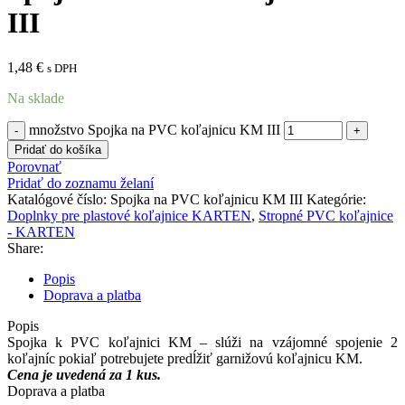
III
1,48
€
s DPH
Na sklade
množstvo Spojka na PVC koľajnicu KM III
Pridať do košíka
Porovnať
Pridať do zoznamu želaní
Katalógové číslo:
Spojka na PVC koľajnicu KM III
Kategórie:
Doplnky pre plastové koľajnice KARTEN
,
Stropné PVC koľajnice
- KARTEN
Share:
Popis
Doprava a platba
Popis
Spojka k PVC koľajnici KM – slúži na vzájomné spojenie 2
koľajníc pokiaľ potrebujete predĺžiť garnižovú koľajnicu KM.
Cena je uvedená za 1 kus.
Doprava a platba