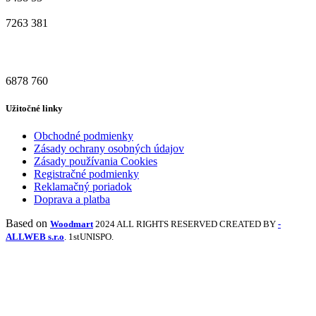
7263
381
6878
760
Užitočné linky
Obchodné podmienky
Zásady ochrany osobných údajov
Zásady používania Cookies
Registračné podmienky
Reklamačný poriadok
Doprava a platba
Based on
Woodmart
2024 ALL RIGHTS RESERVED CREATED BY
-
ALLWEB s.r.o
. 1stUNISPO.