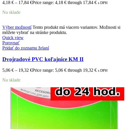
4,18
€
–
17,84
€
Price range: 4,18 € through 17,84 €
s DPH
Na sklade
Výber možností
Tento produkt má viacero variantov. Možnosti si
môžete vybrať na stránke produktu.
Quick view
Porovnať
Pridať do zoznamu želaní
Dvojradové PVC koľajnice KM II
5,06
€
–
19,32
€
Price range: 5,06 € through 19,32 €
s DPH
Na sklade