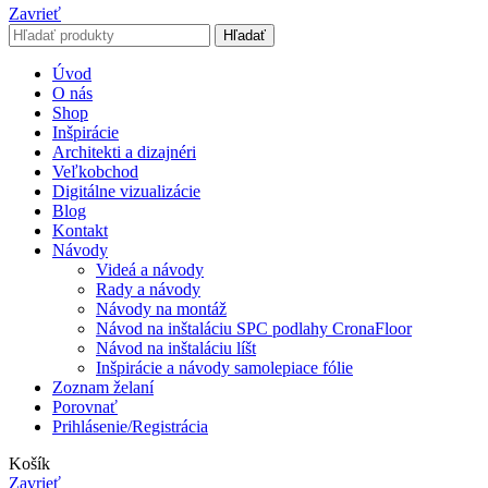
Zavrieť
Hľadať
Úvod
O nás
Shop
Inšpirácie
Architekti a dizajnéri
Veľkobchod
Digitálne vizualizácie
Blog
Kontakt
Návody
Videá a návody
Rady a návody
Návody na montáž
Návod na inštaláciu SPC podlahy CronaFloor
Návod na inštaláciu líšt
Inšpirácie a návody samolepiace fólie
Zoznam želaní
Porovnať
Prihlásenie/Registrácia
Košík
Zavrieť