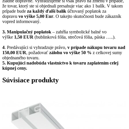
žiadne dopravné. Vyhradzujeme si však právo na zmenu v prípade,
že tovar, ktorý ste si objednali presahuje viac ako 1 balík. V takom
prípade bude
za každý ďalší balík
účtovaný poplatok za
dopravu
vo výške 5,00 Eur
. O takejto skutočnosti bude zákazník
vopred informovaný.
3. Manipulačný poplatok
– zahŕňa symbolické balné vo
výške
1,50 EUR
(bublinková fólia, strečová fólia, páska …..).
4
. Predávajúci si vyhradzuje právo,
v prípade nákupu tovaru nad
150,00 EUR
, požadovať
zálohu vo výške 50 %
z celkovej sumy
objednaného tovaru.
5.
Kupujúci nadobúda vlastníctvo k tovaru zaplatením celej
kúpnej ceny.
Súvisiace produkty