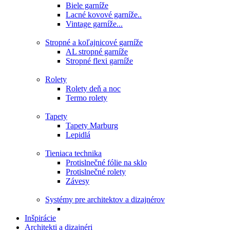
Biele garníže
Lacné kovové garníže..
Vintage garníže...
Stropné a koľajnicové garníže
AL stropné garníže
Stropné flexi garníže
Rolety
Rolety deň a noc
Termo rolety
Tapety
Tapety Marburg
Lepidlá
Tieniaca technika
Protislnečné fólie na sklo
Protislnečné rolety
Závesy
Systémy pre architektov a dizajnérov
Inšpirácie
Architekti a dizajnéri