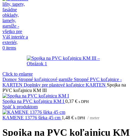
0
items
Click to enlarge
Domov
Stropné koľajnicové garniže
Stropné PVC koľajnice -
KARTEN
Doplnky pre plastové koľajnice KARTEN
Spojka na
PVC koľajnicu KM III
Spojka na PVC koľajnicu KM I
0,37
€
s DPH
Späť k produktom
KAMENE 13776 šírka 45 cm
1,48
€
s DPH
/ meter
Spojka na PVC koľajnicu KM