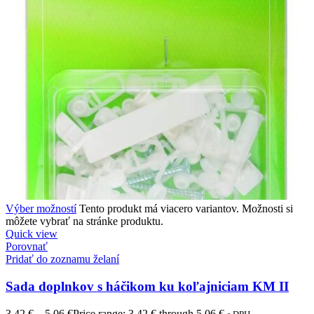
Výber možností
Tento produkt má viacero variantov. Možnosti si
môžete vybrať na stránke produktu.
Quick view
Porovnať
Pridať do zoznamu želaní
Sada doplnkov s háčikom ku koľajniciam KM II
3,42
€
–
5,06
€
Price range: 3,42 € through 5,06 €