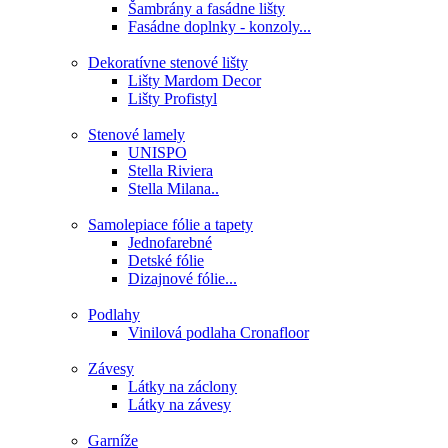
Šambrány a fasádne lišty
Fasádne doplnky - konzoly...
Dekoratívne stenové lišty
Lišty Mardom Decor
Lišty Profistyl
Stenové lamely
UNISPO
Stella Riviera
Stella Milana..
Samolepiace fólie a tapety
Jednofarebné
Detské fólie
Dizajnové fólie...
Podlahy
Vinilová podlaha Cronafloor
Závesy
Látky na záclony
Látky na závesy
Garníže