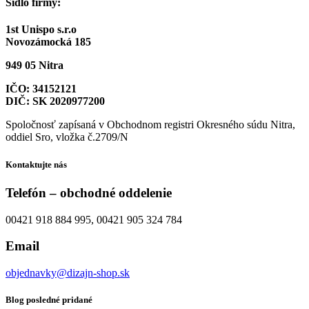
Sídlo firmy:
1st Unispo s.r.o
Novozámocká 185
949 05 Nitra
IČO: 34152121
DIČ: SK 2020977200
Spoločnosť zapísaná v Obchodnom registri Okresného súdu Nitra,
oddiel Sro, vložka č.2709/N
Kontaktujte nás
Telefón – obchodné oddelenie
00421 918 884 995, 00421 905 324 784
Email
objednavky@dizajn-shop.sk
Blog posledné pridané