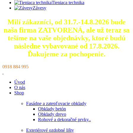
Tieniaca technika
Závesy
Milí zákazníci, od 31.7.-14.8.2026 bude
naša firma ZATVORENÁ, ale už teraz sa
tešíme na vaše objednávky, ktoré
budú
následne vybavované od 17.8.2026.
Ďakujeme za pochopenie.
0918 884 995
Úvod
O nás
Shop
Fasádne a zatepľovacie obklady
Obklady betón
Obklady drevo
Rohové a dekoračné prvky..
Exteriérové ozdobné lišty