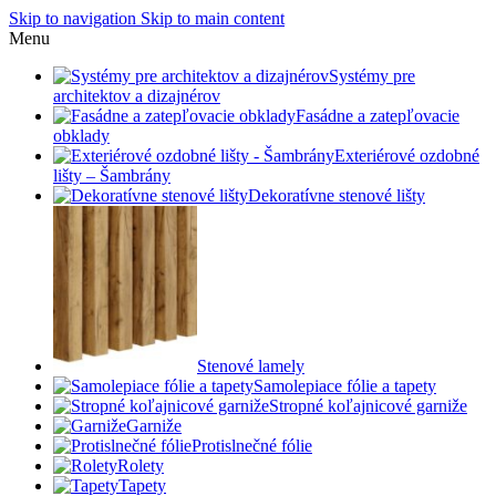
Skip to navigation
Skip to main content
Menu
Systémy pre
architektov a dizajnérov
Fasádne a zatepľovacie
obklady
Exteriérové ozdobné
lišty – Šambrány
Dekoratívne stenové lišty
Stenové lamely
Samolepiace fólie a tapety
Stropné koľajnicové garniže
Garniže
Protislnečné fólie
Rolety
Tapety