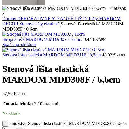
Domov
DEKORATÍVNE STENOVÉ LIŠTY
Lišty MARDOM
DECOR
Stenové lišty elastické
Stenová lišta elastická MARDOM
MDD308F / 6,6cm
Stropná lišta MARDOM MDA007 / 10cm
30,44
€
s DPH
Späť k produktom
Stenová lišta elastická MARDOM MDD311F / 8,5cm
48,92
€
s DPH
Stenová lišta elastická
MARDOM MDD308F / 6,6cm
37,52
€
s DPH
Dodacia lehota:
5-10 prac.dní
Na sklade
množstvo Stenová lišta elastická MARDOM MDD308F / 6,6cm