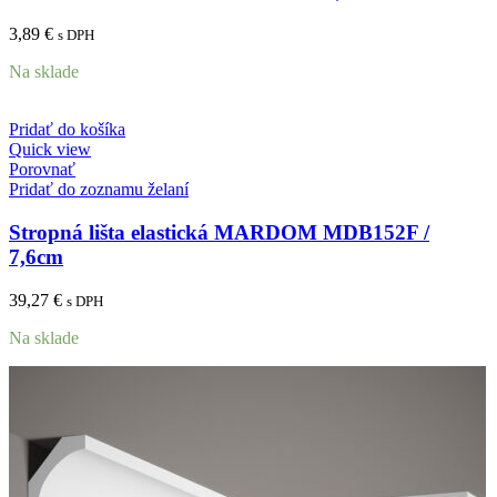
3,89
€
s DPH
Na sklade
Pridať do košíka
Quick view
Porovnať
Pridať do zoznamu želaní
Stropná lišta elastická MARDOM MDB152F /
7,6cm
39,27
€
s DPH
Na sklade