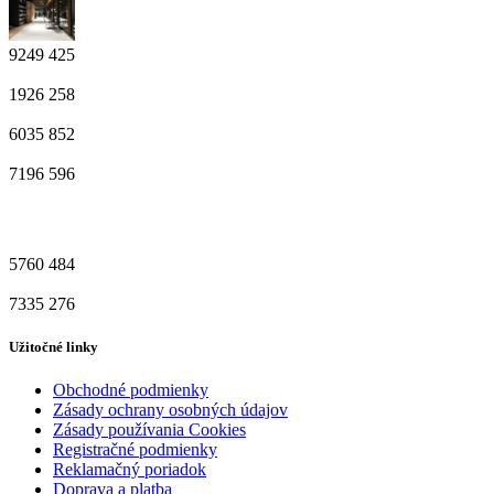
9249
425
1926
258
6035
852
7196
596
5760
484
7335
276
Užitočné linky
Obchodné podmienky
Zásady ochrany osobných údajov
Zásady používania Cookies
Registračné podmienky
Reklamačný poriadok
Doprava a platba