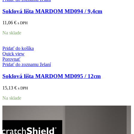
Soklová lišta MARDOM MD094 / 9,4cm
11,06
€
s DPH
Na sklade
Pridať do košíka
Quick view
Porovnať
Pridať do zoznamu želaní
Soklová lišta MARDOM MD095 / 12cm
15,13
€
s DPH
Na sklade