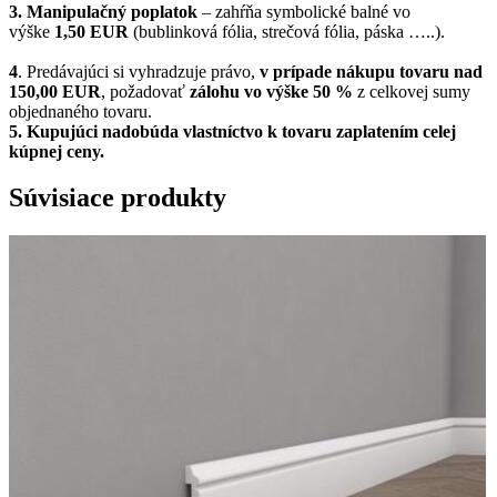
3. Manipulačný poplatok
– zahŕňa symbolické balné vo
výške
1,50 EUR
(bublinková fólia, strečová fólia, páska …..).
4
. Predávajúci si vyhradzuje právo,
v prípade nákupu tovaru nad
150,00 EUR
, požadovať
zálohu vo výške 50 %
z celkovej sumy
objednaného tovaru.
5.
Kupujúci nadobúda vlastníctvo k tovaru zaplatením celej
kúpnej ceny.
Súvisiace produkty