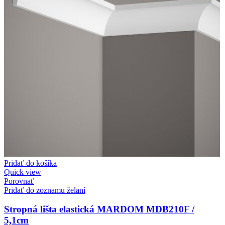
Pridať do košíka
Quick view
Porovnať
Pridať do zoznamu želaní
Stropná lišta elastická MARDOM MDB210F /
5,1cm