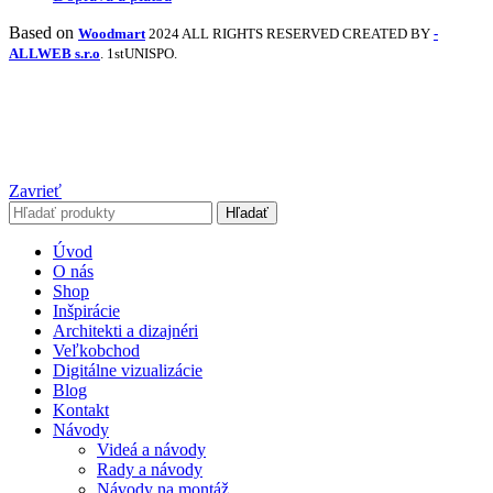
Based on
Woodmart
2024 ALL RIGHTS RESERVED CREATED BY
-
ALLWEB s.r.o
. 1stUNISPO.
Zavrieť
Hľadať
Úvod
O nás
Shop
Inšpirácie
Architekti a dizajnéri
Veľkobchod
Digitálne vizualizácie
Blog
Kontakt
Návody
Videá a návody
Rady a návody
Návody na montáž