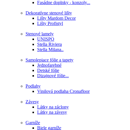
Fasádne doplnky - konzoly...
Dekoratívne stenové lišty
Lišty Mardom Decor
Lišty Profistyl
Stenové lamely
UNISPO
Stella Riviera
Stella Milana..
Samolepiace fólie a tapety
Jednofarebné
Detské fólie
Dizajnové fólie...
Podlahy
Vinilová podlaha Cronafloor
Závesy
Látky na záclony
Látky na závesy
Garníže
Biele garníže