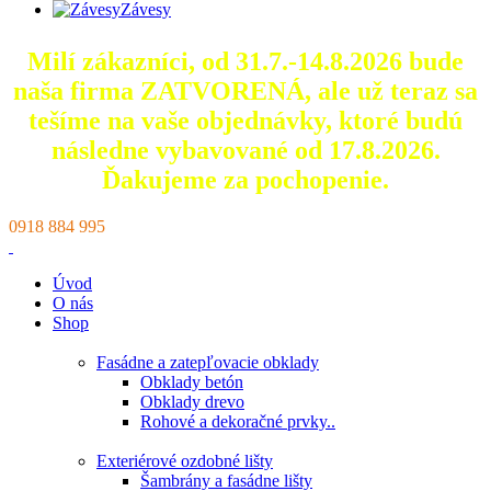
Závesy
Milí zákazníci, od 31.7.-14.8.2026 bude
naša firma ZATVORENÁ, ale už teraz sa
tešíme na vaše objednávky, ktoré
budú
následne vybavované od 17.8.2026.
Ďakujeme za pochopenie.
0918 884 995
Úvod
O nás
Shop
Fasádne a zatepľovacie obklady
Obklady betón
Obklady drevo
Rohové a dekoračné prvky..
Exteriérové ozdobné lišty
Šambrány a fasádne lišty