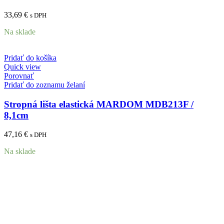
33,69
€
s DPH
Na sklade
Pridať do košíka
Quick view
Porovnať
Pridať do zoznamu želaní
Stropná lišta elastická MARDOM MDB213F /
8,1cm
47,16
€
s DPH
Na sklade