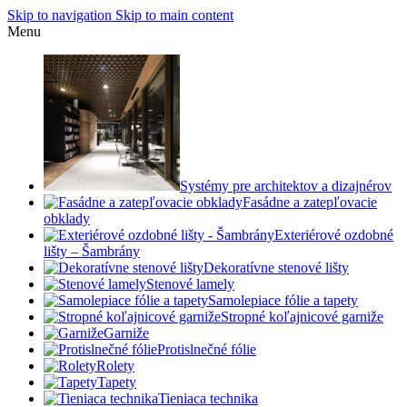
Skip to navigation
Skip to main content
Menu
Systémy pre architektov a dizajnérov
Fasádne a zatepľovacie
obklady
Exteriérové ozdobné
lišty – Šambrány
Dekoratívne stenové lišty
Stenové lamely
Samolepiace fólie a tapety
Stropné koľajnicové garniže
Garniže
Protislnečné fólie
Rolety
Tapety
Tieniaca technika