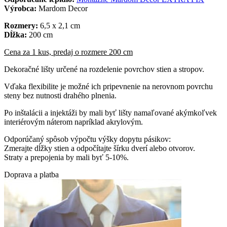
Výrobca:
Mardom Decor
Rozmery:
6,5 x 2,1 cm
Dĺžka:
200 cm
Cena za 1 kus, predaj o rozmere 200 cm
Dekoračné lišty určené na rozdelenie povrchov stien a stropov.
Vďaka flexibilite je možné ich pripevnenie na nerovnom povrchu
steny bez nutnosti drahého plnenia.
Po inštalácii a injektáži by mali byť lišty namaľované akýmkoľvek
interiérovým náterom napríklad akrylovým.
Odporúčaný spôsob výpočtu výšky dopytu pásikov:
Zmerajte dĺžky stien a odpočítajte šírku dverí alebo otvorov.
Straty a prepojenia by mali byť 5-10%.
Doprava a platba