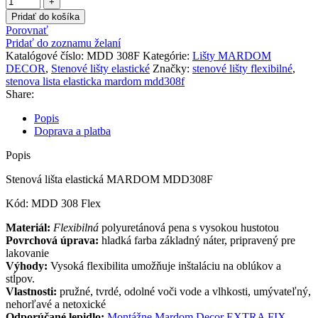
Pridať do košíka
Porovnať
Pridať do zoznamu želaní
Katalógové číslo:
MDD 308F
Kategórie:
Lišty MARDOM
DECOR
,
Stenové lišty elastické
Značky:
stenové lišty flexibilné
,
stenova lista elasticka mardom mdd308f
Share:
Popis
Doprava a platba
Popis
Stenová lišta elastická MARDOM MDD308F
Kód: MDD 308 Flex
Materiál:
Flexibilná
polyuretánová pena s vysokou hustotou
Povrchová úprava:
hladká farba základný náter, pripravený pre
lakovanie
Výhody:
Vysoká flexibilita umožňuje inštaláciu na oblúkov a
stĺpov.
Vlastnosti:
pružné, tvrdé, odolné voči vode a vlhkosti, umývateľný,
nehorľavé a netoxické
Odporúčané lepidlo:
Montážne Mardom Decor EXTRA FIX