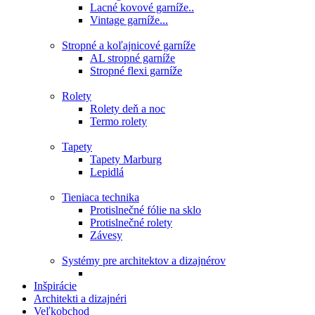
Lacné kovové garníže..
Vintage garníže...
Stropné a koľajnicové garníže
AL stropné garníže
Stropné flexi garníže
Rolety
Rolety deň a noc
Termo rolety
Tapety
Tapety Marburg
Lepidlá
Tieniaca technika
Protislnečné fólie na sklo
Protislnečné rolety
Závesy
Systémy pre architektov a dizajnérov
Inšpirácie
Architekti a dizajnéri
Veľkobchod