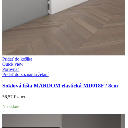
Pridať do košíka
Quick view
Porovnať
Pridať do zoznamu želaní
Soklová lišta MARDOM elastická MD018F / 8cm
56,57
€
s DPH
Na sklade