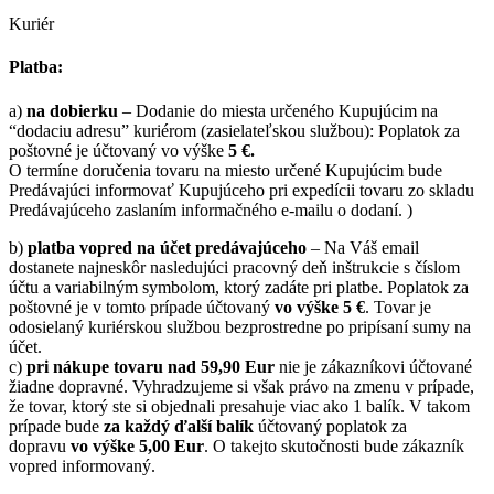
Kuriér
Platba:
a)
na dobierku
– Dodanie do miesta určeného Kupujúcim na
“dodaciu adresu” kuriérom (zasielateľskou službou): Poplatok za
poštovné je účtovaný vo výške
5 €.
O termíne doručenia tovaru na miesto určené Kupujúcim bude
Predávajúci informovať Kupujúceho pri expedícii tovaru zo skladu
Predávajúceho zaslaním informačného e-mailu o dodaní. )
b)
platba vopred na účet predávajúceho
– Na Váš email
dostanete najneskôr nasledujúci pracovný deň inštrukcie s číslom
účtu a variabilným symbolom, ktorý zadáte pri platbe. Poplatok za
poštovné je v tomto prípade účtovaný
vo výške 5 €
. Tovar je
odosielaný kuriérskou službou bezprostredne po pripísaní sumy na
účet.
c)
pri nákupe tovaru nad 59,90 Eur
nie je zákazníkovi účtované
žiadne dopravné. Vyhradzujeme si však právo na zmenu v prípade,
že tovar, ktorý ste si objednali presahuje viac ako 1 balík. V takom
prípade bude
za každý ďalší balík
účtovaný poplatok za
dopravu
vo výške 5,00 Eur
. O takejto skutočnosti bude zákazník
vopred informovaný.