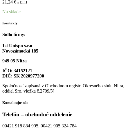
21,24
€
s DPH
Na sklade
Kontakty
Sídlo firmy:
1st Unispo s.r.o
Novozámocká 185
949 05 Nitra
IČO: 34152121
DIČ: SK 2020977200
Spoločnosť zapísaná v Obchodnom registri Okresného súdu Nitra,
oddiel Sro, vložka č.2709/N
Kontaktujte nás
Telefón – obchodné oddelenie
00421 918 884 995, 00421 905 324 784