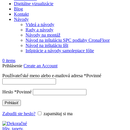
Digitálne vizualizácie
Blog
Kontakt
Návody
Videá a návody
Rady a návody
Návody na montáž
Návod na inštaláciu SPC podlahy CronaFloor
Návod na inštaláciu líšt
Inšpirácie a návody samolepiace fólie
0
items
Prihlásenie
Create an Account
Používateľské meno alebo e-mailová adresa
*
Povinné
Heslo
*
Povinné
Prihlásiť
Zabudli ste heslo?
zapamätaj si ma