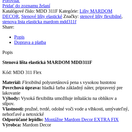
Porovnať
Pridať do zoznamu želaní
Katalógové číslo:
MDD 311F
Kategórie:
Lišty MARDOM
DECOR
,
Stenové lišty elastické
Značky:
stenové lišty flexibilné
,
stenova lista elasticka mardom mdd311f
Share:
Popis
Doprava a platba
Popis
Stenová lišta elastická MARDOM MDD311F
Kód: MDD 311 Flex
Materiál:
Flexibilná
polyuretánová pena s vysokou hustotou
Povrchová úprava:
hladká farba základný náter, pripravený pre
lakovanie
Výhody:
Vysoká flexibilita umožňuje inštaláciu na oblúkov a
stĺpov.
Vlastnosti:
pružné, tvrdé, odolné voči vode a vlhkosti, umývateľný,
nehorľavé a netoxické
Odporúčané lepidlo:
Montážne Mardom Decor EXTRA FIX
Výrobca:
Mardom Decor