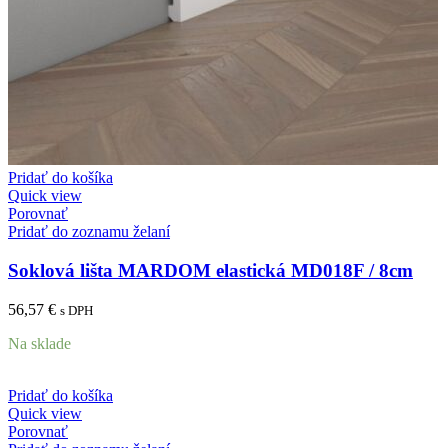
Pridať do košíka
Quick view
Porovnať
Pridať do zoznamu želaní
Soklová lišta MARDOM elastická MD018F / 8cm
56,57
€
s DPH
Na sklade
Pridať do košíka
Quick view
Porovnať