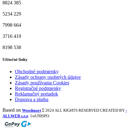
8824
385
5234
229
7998
664
3716
419
8198
538
Užitočné linky
Obchodné podmienky
Zásady ochrany osobných údajov
Zásady používania Cookies
Registračné podmienky
Reklamačný poriadok
Doprava a platba
Based on
Woodmart
2024 ALL RIGHTS RESERVED CREATED BY
-
ALLWEB s.r.o
. 1stUNISPO.