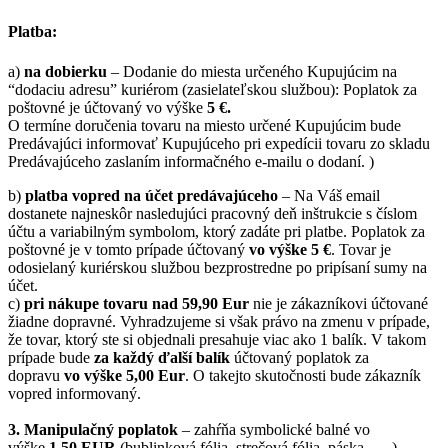
Platba:
a)
na dobierku
– Dodanie do miesta určeného Kupujúcim na
“dodaciu adresu” kuriérom (zasielateľskou službou): Poplatok za
poštovné je účtovaný vo výške
5 €.
O termíne doručenia tovaru na miesto určené Kupujúcim bude
Predávajúci informovať Kupujúceho pri expedícii tovaru zo skladu
Predávajúceho zaslaním informačného e-mailu o dodaní. )
b)
platba vopred na účet predávajúceho
– Na Váš email
dostanete najneskôr nasledujúci pracovný deň inštrukcie s číslom
účtu a variabilným symbolom, ktorý zadáte pri platbe. Poplatok za
poštovné je v tomto prípade účtovaný
vo výške 5 €
. Tovar je
odosielaný kuriérskou službou bezprostredne po pripísaní sumy na
účet.
c)
pri nákupe tovaru nad 59,90 Eur
nie je zákazníkovi účtované
žiadne dopravné. Vyhradzujeme si však právo na zmenu v prípade,
že tovar, ktorý ste si objednali presahuje viac ako 1 balík. V takom
prípade bude
za každý ďalší balík
účtovaný poplatok za
dopravu
vo výške 5,00 Eur
. O takejto skutočnosti bude zákazník
vopred informovaný.
3. Manipulačný poplatok
– zahŕňa symbolické balné vo
výške
1,50 EUR
(bublinková fólia, strečová fólia, páska …..).