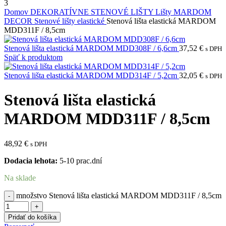
Domov
DEKORATÍVNE STENOVÉ LIŠTY
Lišty MARDOM
DECOR
Stenové lišty elastické
Stenová lišta elastická MARDOM
MDD311F / 8,5cm
Stenová lišta elastická MARDOM MDD308F / 6,6cm
37,52
€
s DPH
Späť k produktom
Stenová lišta elastická MARDOM MDD314F / 5,2cm
32,05
€
s DPH
Stenová lišta elastická
MARDOM MDD311F / 8,5cm
48,92
€
s DPH
Dodacia lehota:
5-10 prac.dní
Na sklade
množstvo Stenová lišta elastická MARDOM MDD311F / 8,5cm
Pridať do košíka