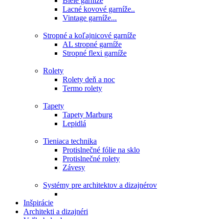
Biele garníže
Lacné kovové garníže..
Vintage garníže...
Stropné a koľajnicové garníže
AL stropné garníže
Stropné flexi garníže
Rolety
Rolety deň a noc
Termo rolety
Tapety
Tapety Marburg
Lepidlá
Tieniaca technika
Protislnečné fólie na sklo
Protislnečné rolety
Závesy
Systémy pre architektov a dizajnérov
Inšpirácie
Architekti a dizajnéri