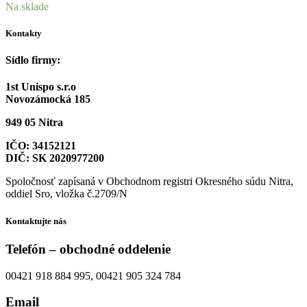
Na sklade
Kontakty
Sídlo firmy:
1st Unispo s.r.o
Novozámocká 185
949 05 Nitra
IČO: 34152121
DIČ: SK 2020977200
Spoločnosť zapísaná v Obchodnom registri Okresného súdu Nitra,
oddiel Sro, vložka č.2709/N
Kontaktujte nás
Telefón – obchodné oddelenie
00421 918 884 995, 00421 905 324 784
Email