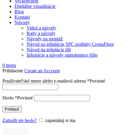
Veľkobchod
Digitálne vizualizácie
Blog
Kontakt
Návody
Videá a návody
Rady a návody
Návody na montáž
Návod na inštaláciu SPC podlahy CronaFloor
Návod na inštaláciu líšt
Inšpirácie a návody samolepiace fólie
0
items
Prihlásenie
Create an Account
Používateľské meno alebo e-mailová adresa
*
Povinné
Heslo
*
Povinné
Prihlásiť
Zabudli ste heslo?
zapamätaj si ma