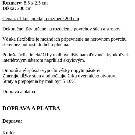
Rozmery:
8,5 x 2,5 cm
Dĺžka:
200 cm
Cena za 1 kus, predaj o rozmere 200 cm
Dekoračné lišty určené na rozdelenie povrchov stien a stropov.
Vďaka flexibilite je možné ich pripevnenie na nerovnom povrchu
steny bez nutnosti drahého plnenia.
Po inštalácii a injektáži by mali byť lišty namaľované akýmkoľvek
interiérovým náterom napríklad akrylovým.
Odporúčaný spôsob výpočtu výšky dopytu pásikov:
Zmerajte dĺžky stien a odpočítajte šírku dverí alebo otvorov.
Straty a prepojenia by mali byť 5-10%.
Doprava a platba
DOPRAVA A PLATBA
Doprava:
Kuriér