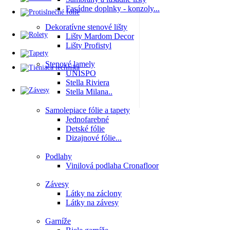
Fasádne doplnky - konzoly...
Dekoratívne stenové lišty
Lišty Mardom Decor
Lišty Profistyl
Stenové lamely
UNISPO
Stella Riviera
Stella Milana..
Samolepiace fólie a tapety
Jednofarebné
Detské fólie
Dizajnové fólie...
Podlahy
Vinilová podlaha Cronafloor
Závesy
Látky na záclony
Látky na závesy
Garníže