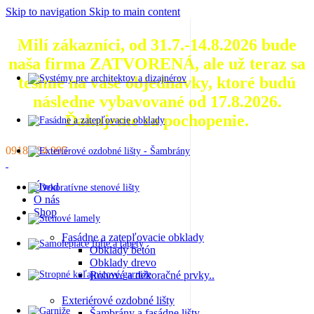
Skip to navigation
Skip to main content
Milí zákazníci, od 31.7.-14.8.2026 bude
naša firma ZATVORENÁ, ale už teraz sa
tešíme na vaše objednávky, ktoré
budú
následne vybavované od 17.8.2026.
Ďakujeme za pochopenie.
0918 884 995
Úvod
O nás
Shop
Fasádne a zatepľovacie obklady
Obklady betón
Obklady drevo
Rohové a dekoračné prvky..
Exteriérové ozdobné lišty
Šambrány a fasádne lišty