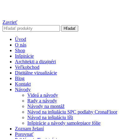
Zavrieť
Hľadať
Úvod
O nás
Shop
Inšpirácie
Architekti a dizajnéri
Veľkobchod
Digitálne vizualizácie
Blog
Kontakt
Návody
Videá a návody
Rady a návody
Návody na montáž
Návod na inštaláciu SPC podlahy CronaFloor
Návod na inštaláciu líšt
Inšpirácie a návody samolepiace fólie
Zoznam želaní
Porovnať