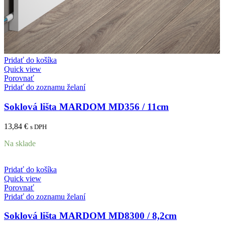
Pridať do košíka
Quick view
Porovnať
Pridať do zoznamu želaní
Soklová lišta MARDOM MD356 / 11cm
13,84
€
s DPH
Na sklade
Pridať do košíka
Quick view
Porovnať
Pridať do zoznamu želaní
Soklová lišta MARDOM MD8300 / 8,2cm