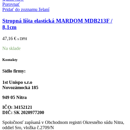
Porovnať
Pridať do zoznamu želaní
Stropná lišta elastická MARDOM MDB213F /
8,1cm
47,16
€
s DPH
Na sklade
Kontakty
Sídlo firmy:
1st Unispo s.r.o
Novozámocká 185
949 05 Nitra
IČO: 34152121
DIČ: SK 2020977200
Spoločnosť zapísaná v Obchodnom registri Okresného súdu Nitra,
oddiel Sro, vložka č.2709/N