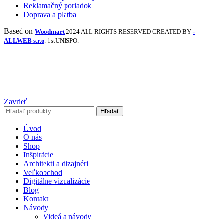
Reklamačný poriadok
Doprava a platba
Based on
Woodmart
2024 ALL RIGHTS RESERVED CREATED BY
-
ALLWEB s.r.o
. 1stUNISPO.
Zavrieť
Hľadať
Úvod
O nás
Shop
Inšpirácie
Architekti a dizajnéri
Veľkobchod
Digitálne vizualizácie
Blog
Kontakt
Návody
Videá a návody