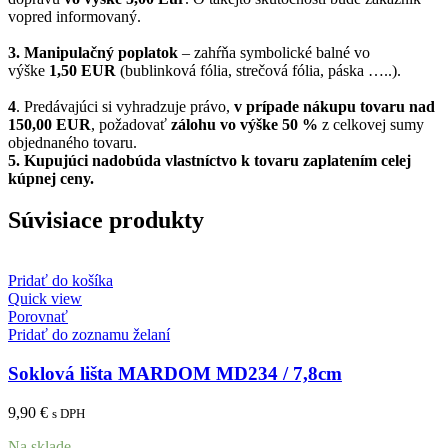
vopred informovaný.
3. Manipulačný poplatok
– zahŕňa symbolické balné vo
výške
1,50 EUR
(bublinková fólia, strečová fólia, páska …..).
4
. Predávajúci si vyhradzuje právo,
v prípade nákupu tovaru nad
150,00 EUR
, požadovať
zálohu vo výške 50 %
z celkovej sumy
objednaného tovaru.
5.
Kupujúci nadobúda vlastníctvo k tovaru zaplatením celej
kúpnej ceny.
Súvisiace produkty
Pridať do košíka
Quick view
Porovnať
Pridať do zoznamu želaní
Soklová lišta MARDOM MD234 / 7,8cm
9,90
€
s DPH
Na sklade