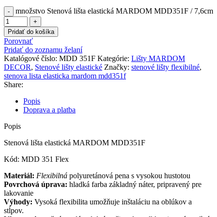
množstvo Stenová lišta elastická MARDOM MDD351F / 7,6cm
Pridať do košíka
Porovnať
Pridať do zoznamu želaní
Katalógové číslo:
MDD 351F
Kategórie:
Lišty MARDOM
DECOR
,
Stenové lišty elastické
Značky:
stenové lišty flexibilné
,
stenova lista elasticka mardom mdd351f
Share:
Popis
Doprava a platba
Popis
Stenová lišta elastická MARDOM MDD351F
Kód: MDD 351 Flex
Materiál:
Flexibilná
polyuretánová pena s vysokou hustotou
Povrchová úprava:
hladká farba základný náter, pripravený pre
lakovanie
Výhody:
Vysoká flexibilita umožňuje inštaláciu na oblúkov a
stĺpov.