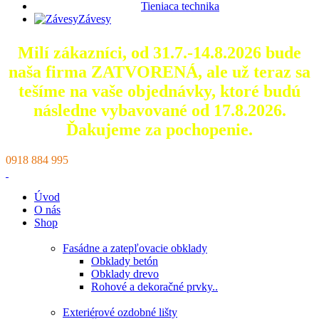
Tieniaca technika
Závesy
Milí zákazníci, od 31.7.-14.8.2026 bude
naša firma ZATVORENÁ, ale už teraz sa
tešíme na vaše objednávky, ktoré
budú
následne vybavované od 17.8.2026.
Ďakujeme za pochopenie.
0918 884 995
Úvod
O nás
Shop
Fasádne a zatepľovacie obklady
Obklady betón
Obklady drevo
Rohové a dekoračné prvky..
Exteriérové ozdobné lišty