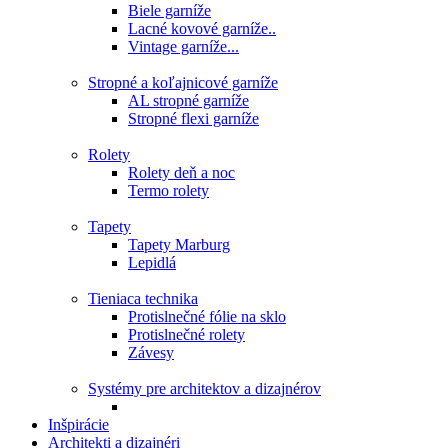
Biele garníže
Lacné kovové garníže..
Vintage garníže...
Stropné a koľajnicové garníže
AL stropné garníže
Stropné flexi garníže
Rolety
Rolety deň a noc
Termo rolety
Tapety
Tapety Marburg
Lepidlá
Tieniaca technika
Protislnečné fólie na sklo
Protislnečné rolety
Závesy
Systémy pre architektov a dizajnérov
Inšpirácie
Architekti a dizajnéri