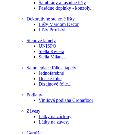
Šambrány a fasádne lišty
Fasádne doplnky - konzoly...
Dekoratívne stenové lišty
Lišty Mardom Decor
Lišty Profistyl
Stenové lamely
UNISPO
Stella Riviera
Stella Milana..
Samolepiace fólie a tapety
Jednofarebné
Detské fólie
Dizajnové fólie...
Podlahy
Vinilová podlaha Cronafloor
Závesy
Látky na záclony
Látky na závesy
Garníže