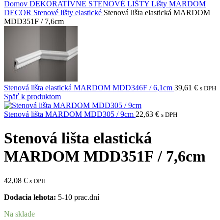
Domov
DEKORATÍVNE STENOVÉ LIŠTY
Lišty MARDOM
DECOR
Stenové lišty elastické
Stenová lišta elastická MARDOM
MDD351F / 7,6cm
Stenová lišta elastická MARDOM MDD346F / 6,1cm
39,61
€
s DPH
Späť k produktom
Stenová lišta MARDOM MDD305 / 9cm
22,63
€
s DPH
Stenová lišta elastická
MARDOM MDD351F / 7,6cm
42,08
€
s DPH
Dodacia lehota:
5-10 prac.dní
Na sklade