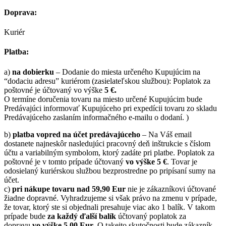
Doprava:
Kuriér
Platba:
a)
na dobierku
– Dodanie do miesta určeného Kupujúcim na
“dodaciu adresu” kuriérom (zasielateľskou službou): Poplatok za
poštovné je účtovaný vo výške
5 €.
O termíne doručenia tovaru na miesto určené Kupujúcim bude
Predávajúci informovať Kupujúceho pri expedícii tovaru zo skladu
Predávajúceho zaslaním informačného e-mailu o dodaní. )
b)
platba vopred na účet predávajúceho
– Na Váš email
dostanete najneskôr nasledujúci pracovný deň inštrukcie s číslom
účtu a variabilným symbolom, ktorý zadáte pri platbe. Poplatok za
poštovné je v tomto prípade účtovaný
vo výške 5 €
. Tovar je
odosielaný kuriérskou službou bezprostredne po pripísaní sumy na
účet.
c)
pri nákupe tovaru nad 59,90 Eur
nie je zákazníkovi účtované
žiadne dopravné. Vyhradzujeme si však právo na zmenu v prípade,
že tovar, ktorý ste si objednali presahuje viac ako 1 balík. V takom
prípade bude
za každý ďalší balík
účtovaný poplatok za
dopravu
vo výške 5,00 Eur
. O takejto skutočnosti bude zákazník