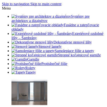
Skip to navigation
Skip to main content
Menu
Systémy pre
architektov a dizajnérov
Fasádne a zatepľovacie
obklady
Exteriérové ozdobné
lišty – Šambrány
Dekoratívne stenové lišty
Stenové lamely
Samolepiace fólie a tapety
Stropné koľajnicové garniže
Garniže
Protislnečné fólie
Rolety
Tapety