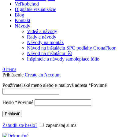
Veľkobchod
Digitálne vizualizácie
Blog
Kontakt
Návody
Videá a návody
Rady a návody
Návody na montáž
Návod na inštaláciu SPC podlahy CronaFloor
Návod na inštaláciu líšt
Inšpirácie a návody samolepiace fólie
0
items
Prihlásenie
Create an Account
Používateľské meno alebo e-mailová adresa
*
Povinné
Heslo
*
Povinné
Prihlásiť
Zabudli ste heslo?
zapamätaj si ma