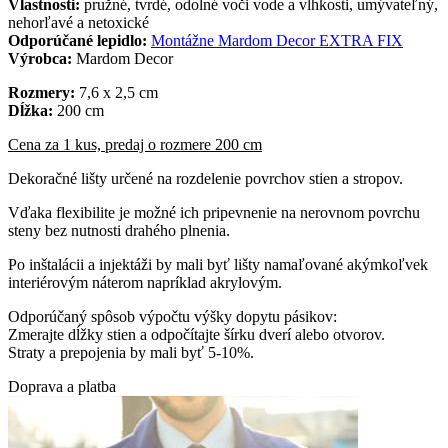
Vlastnosti:
pružné, tvrdé, odolné voči vode a vlhkosti, umývateľný,
nehorľavé a netoxické
Odporúčané lepidlo:
Montážne Mardom Decor EXTRA FIX
Výrobca:
Mardom Decor
Rozmery:
7,6 x 2,5 cm
Dĺžka:
200 cm
Cena za 1 kus, predaj o rozmere 200 cm
Dekoračné lišty určené na rozdelenie povrchov stien a stropov.
Vďaka flexibilite je možné ich pripevnenie na nerovnom povrchu
steny bez nutnosti drahého plnenia.
Po inštalácii a injektáži by mali byť lišty namaľované akýmkoľvek
interiérovým náterom napríklad akrylovým.
Odporúčaný spôsob výpočtu výšky dopytu pásikov:
Zmerajte dĺžky stien a odpočítajte šírku dverí alebo otvorov.
Straty a prepojenia by mali byť 5-10%.
Doprava a platba