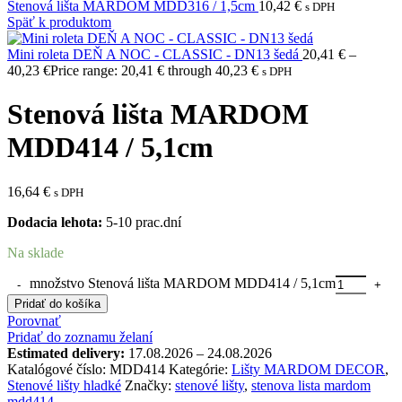
Stenová lišta MARDOM MDD316 / 1,5cm
10,42
€
s DPH
Späť k produktom
Mini roleta DEŇ A NOC - CLASSIC - DN13 šedá
20,41
€
–
40,23
€
Price range: 20,41 € through 40,23 €
s DPH
Stenová lišta MARDOM
MDD414 / 5,1cm
16,64
€
s DPH
Dodacia lehota:
5-10 prac.dní
Na sklade
množstvo Stenová lišta MARDOM MDD414 / 5,1cm
Pridať do košíka
Porovnať
Pridať do zoznamu želaní
Estimated delivery:
17.08.2026 – 24.08.2026
Katalógové číslo:
MDD414
Kategórie:
Lišty MARDOM DECOR
,
Stenové lišty hladké
Značky:
stenové lišty
,
stenova lista mardom
mdd414