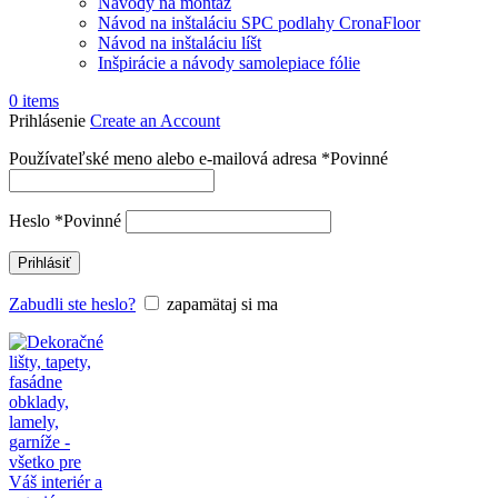
Návody na montáž
Návod na inštaláciu SPC podlahy CronaFloor
Návod na inštaláciu líšt
Inšpirácie a návody samolepiace fólie
0
items
Prihlásenie
Create an Account
Používateľské meno alebo e-mailová adresa
*
Povinné
Heslo
*
Povinné
Prihlásiť
Zabudli ste heslo?
zapamätaj si ma