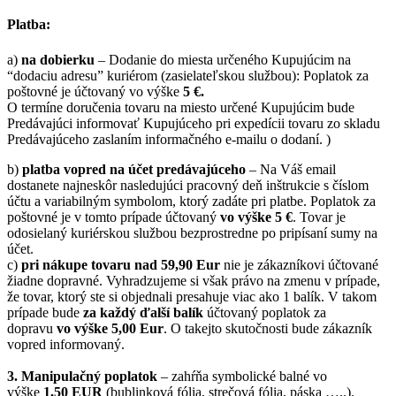
Platba:
a)
na dobierku
– Dodanie do miesta určeného Kupujúcim na
“dodaciu adresu” kuriérom (zasielateľskou službou): Poplatok za
poštovné je účtovaný vo výške
5 €.
O termíne doručenia tovaru na miesto určené Kupujúcim bude
Predávajúci informovať Kupujúceho pri expedícii tovaru zo skladu
Predávajúceho zaslaním informačného e-mailu o dodaní. )
b)
platba vopred na účet predávajúceho
– Na Váš email
dostanete najneskôr nasledujúci pracovný deň inštrukcie s číslom
účtu a variabilným symbolom, ktorý zadáte pri platbe. Poplatok za
poštovné je v tomto prípade účtovaný
vo výške 5 €
. Tovar je
odosielaný kuriérskou službou bezprostredne po pripísaní sumy na
účet.
c)
pri nákupe tovaru nad 59,90 Eur
nie je zákazníkovi účtované
žiadne dopravné. Vyhradzujeme si však právo na zmenu v prípade,
že tovar, ktorý ste si objednali presahuje viac ako 1 balík. V takom
prípade bude
za každý ďalší balík
účtovaný poplatok za
dopravu
vo výške 5,00 Eur
. O takejto skutočnosti bude zákazník
vopred informovaný.
3. Manipulačný poplatok
– zahŕňa symbolické balné vo
výške
1,50 EUR
(bublinková fólia, strečová fólia, páska …..).