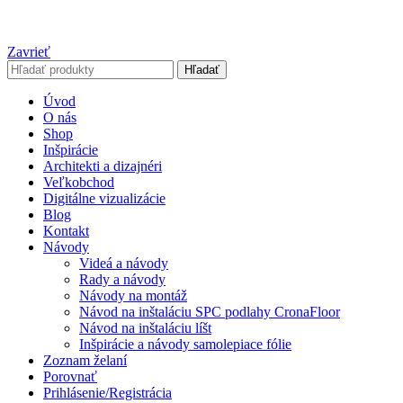
Zavrieť
Hľadať
Úvod
O nás
Shop
Inšpirácie
Architekti a dizajnéri
Veľkobchod
Digitálne vizualizácie
Blog
Kontakt
Návody
Videá a návody
Rady a návody
Návody na montáž
Návod na inštaláciu SPC podlahy CronaFloor
Návod na inštaláciu líšt
Inšpirácie a návody samolepiace fólie
Zoznam želaní
Porovnať
Prihlásenie/Registrácia