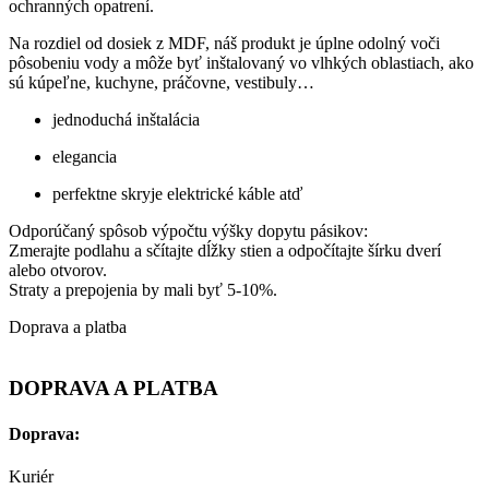
ochranných opatrení.
Na rozdiel od dosiek z MDF, náš produkt je úplne odolný voči
pôsobeniu vody a môže byť inštalovaný vo vlhkých oblastiach, ako
sú kúpeľne, kuchyne, práčovne, vestibuly…
jednoduchá inštalácia
elegancia
perfektne skryje elektrické káble atď
Odporúčaný spôsob výpočtu výšky dopytu pásikov:
Zmerajte podlahu a sčítajte dĺžky stien a odpočítajte šírku dverí
alebo otvorov.
Straty a prepojenia by mali byť 5-10%.
Doprava a platba
DOPRAVA A PLATBA
Doprava:
Kuriér