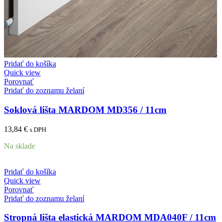
Pridať do košíka
Quick view
Porovnať
Pridať do zoznamu želaní
Soklová lišta MARDOM MD356 / 11cm
13,84
€
s DPH
Na sklade
Pridať do košíka
Quick view
Porovnať
Pridať do zoznamu želaní
Stropná lišta elastická MARDOM MDA040F / 11cm