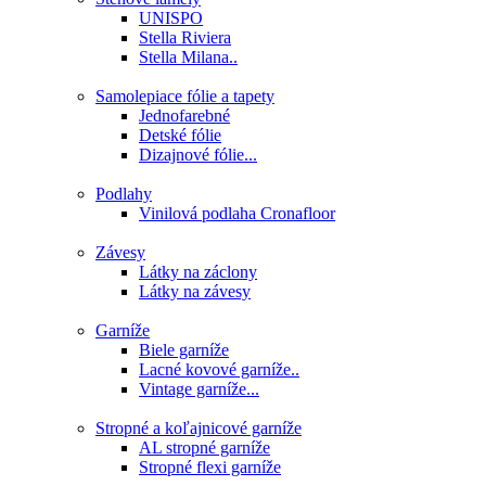
UNISPO
Stella Riviera
Stella Milana..
Samolepiace fólie a tapety
Jednofarebné
Detské fólie
Dizajnové fólie...
Podlahy
Vinilová podlaha Cronafloor
Závesy
Látky na záclony
Látky na závesy
Garníže
Biele garníže
Lacné kovové garníže..
Vintage garníže...
Stropné a koľajnicové garníže
AL stropné garníže
Stropné flexi garníže