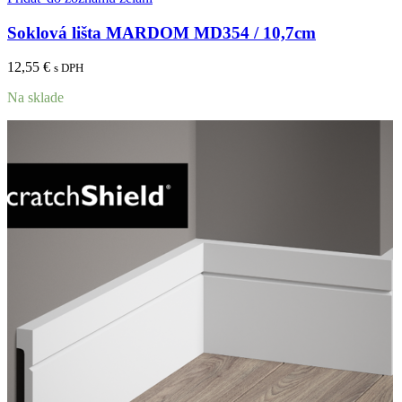
Soklová lišta MARDOM MD354 / 10,7cm
12,55
€
s DPH
Na sklade