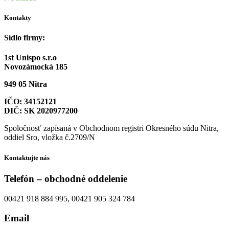
Kontakty
Sídlo firmy:
1st Unispo s.r.o
Novozámocká 185
949 05 Nitra
IČO: 34152121
DIČ: SK 2020977200
Spoločnosť zapísaná v Obchodnom registri Okresného súdu Nitra,
oddiel Sro, vložka č.2709/N
Kontaktujte nás
Telefón – obchodné oddelenie
00421 918 884 995, 00421 905 324 784
Email