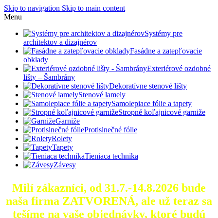
Skip to navigation
Skip to main content
Menu
Systémy pre
architektov a dizajnérov
Fasádne a zatepľovacie
obklady
Exteriérové ozdobné
lišty – Šambrány
Dekoratívne stenové lišty
Stenové lamely
Samolepiace fólie a tapety
Stropné koľajnicové garniže
Garniže
Protislnečné fólie
Rolety
Tapety
Tieniaca technika
Závesy
Milí zákazníci, od 31.7.-14.8.2026 bude
naša firma ZATVORENÁ, ale už teraz sa
tešíme na vaše objednávky, ktoré
budú