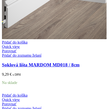
Pridať do košíka
Quick view
Porovnať
Pridať do zoznamu želaní
Soklová lišta MARDOM MD018 / 8cm
9,29
€
s DPH
Na sklade
Pridať do košíka
Quick view
Porovnať
Pridať do zoznamu želaní