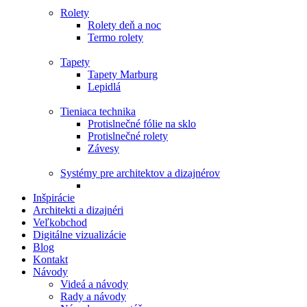
Rolety
Rolety deň a noc
Termo rolety
Tapety
Tapety Marburg
Lepidlá
Tieniaca technika
Protislnečné fólie na sklo
Protislnečné rolety
Závesy
Systémy pre architektov a dizajnérov
Inšpirácie
Architekti a dizajnéri
Veľkobchod
Digitálne vizualizácie
Blog
Kontakt
Návody
Videá a návody
Rady a návody