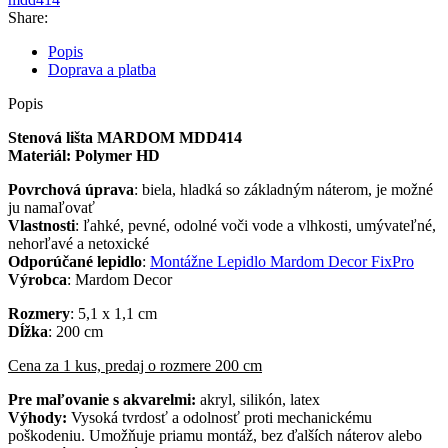
Share:
Popis
Doprava a platba
Popis
Stenová lišta MARDOM MDD414
Materiál: Polymer HD
Povrchová úprava
: biela, hladká so základným náterom, je možné
ju namaľovať
Vlastnosti
: ľahké, pevné, odolné voči vode a vlhkosti, umývateľné,
nehorľavé a netoxické
Odporúčané lepidlo
:
Montážne Lepidlo Mardom Decor FixPro
Výrobca
: Mardom Decor
Rozmery
: 5,1 x 1,1 cm
Dĺžka
: 200 cm
Cena za 1 kus, predaj o rozmere 200 cm
Pre maľovanie s akvarelmi:
akryl, silikón, latex
Výhody:
Vysoká tvrdosť a odolnosť proti mechanickému
poškodeniu. Umožňuje priamu montáž, bez ďalších náterov alebo