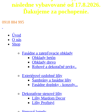
následne vybavované od 17.8.2026.
Ďakujeme za pochopenie.
0918 884 995
Úvod
O nás
Shop
Fasádne a zatepľovacie obklady
Obklady betón
Obklady drevo
Rohové a dekoračné prvky..
Exteriérové ozdobné lišty
Šambrány a fasádne lišty
Fasádne doplnky - konzoly...
Dekoratívne stenové lišty
Lišty Mardom Decor
Lišty Profistyl
Stenové lamely